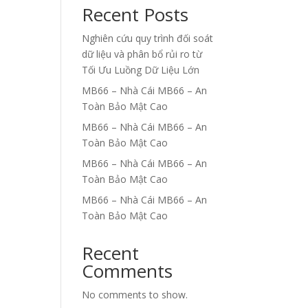
Recent Posts
Nghiên cứu quy trình đối soát
dữ liệu và phân bổ rủi ro từ
Tối Ưu Luồng Dữ Liệu Lớn
MB66 – Nhà Cái MB66 – An
Toàn Bảo Mật Cao
MB66 – Nhà Cái MB66 – An
Toàn Bảo Mật Cao
MB66 – Nhà Cái MB66 – An
Toàn Bảo Mật Cao
MB66 – Nhà Cái MB66 – An
Toàn Bảo Mật Cao
Recent
Comments
No comments to show.