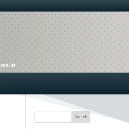
es.in
Search