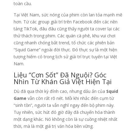
toàn cầu.
Tại Việt Nam, sức nóng của phim còn lan tỏa mạnh mẽ
hơn. Từ các group giải trí trên Facebook đến các nền
tảng TikTok, đâu đâu cũng thấy người ta cover lại các
thử thách trong phim. Các quán cà phê, khu vui chơi
cũng nhanh chóng bắt trend, tổ chức các phiên bản
“Squid Game” ngoài đời thực. Đó thực sự là một hiện
tượng hiếm có trong lịch sử giải trí trực tuyến tại Việt
Nam.
Liệu “Cơn Sốt” Đã Nguội? Góc
Nhìn Từ Khán Giả Việt Hiện Tại
Dù đã qua thời kỳ đỉnh cao, nhưng dấu ấn của
Squid
Game
vẫn còn rất rõ nét. Mỗi khi nhắc đến cụm từ
“sinh tồn”, người ta vẫn nghĩ ngay đến bộ phim này.
Tuy nhiên, sức hút đó giờ đây đã chuyển hóa thành
một dạng khác. Nó không còn là sự cuồng nhiệt nhất
thời, mà là một giá trị văn hóa bền vững.