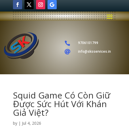

9706101799

info@sksservices.in
Squid Game Có Còn Giữ
Được Sức Hút Với Khán
Giả Việt?
by
|
Jul 4, 2026