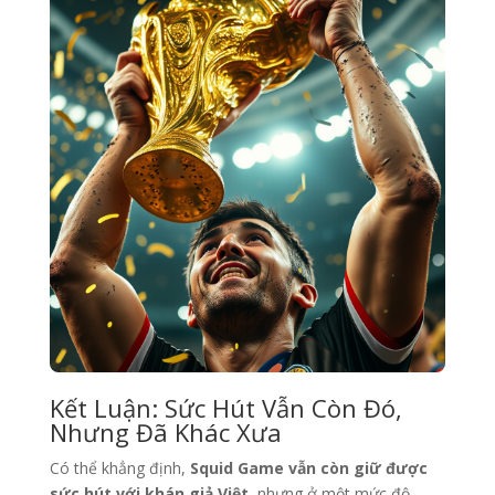
Kết Luận: Sức Hút Vẫn Còn Đó,
Nhưng Đã Khác Xưa
Có thể khẳng định,
Squid Game vẫn còn giữ được
sức hút với khán giả Việt
, nhưng ở một mức độ