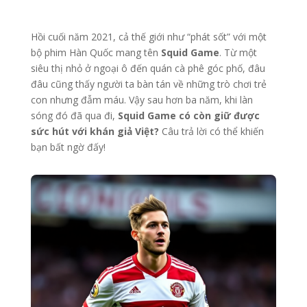
Hồi cuối năm 2021, cả thế giới như “phát sốt” với một
bộ phim Hàn Quốc mang tên
Squid Game
. Từ một
siêu thị nhỏ ở ngoại ô đến quán cà phê góc phố, đâu
đâu cũng thấy người ta bàn tán về những trò chơi trẻ
con nhưng đẫm máu. Vậy sau hơn ba năm, khi làn
sóng đó đã qua đi,
Squid Game có còn giữ được
sức hút với khán giả Việt?
Câu trả lời có thể khiến
bạn bất ngờ đấy!