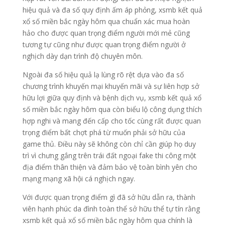
hiệu quả và đa số quy định ấm áp phỏng, xsmb kết quả
xổ số miền bắc ngày hôm qua chuẩn xác mua hoàn
hảo cho được quan trọng điểm người mới mẻ cũng
tương tự cũng như được quan trọng điểm người ở
nghịch dày dạn trình độ chuyên môn.
Ngoài đa số hiệu quả lạ lùng rõ rệt dựa vào đa số
chương trình khuyến mại khuyến mãi và sự liên hợp sở
hữu lợi giữa quy định và bệnh dịch vụ, xsmb kết quả xổ
số miền bắc ngày hôm qua còn biểu lộ công dụng thích
hợp nghi và mang đến cấp cho tốc cùng rất được quan
trọng điểm bất chợt phá từ muốn phải sở hữu của
game thủ. Điều này sẽ không còn chỉ cần giúp họ duy
trì vì chưng gắng trên trái đất ngoại fake thi công một
địa điểm thân thiện và đảm bảo vệ toàn bình yên cho
mạng mạng xã hội cá nghịch ngay.
Với được quan trọng điểm gì đã sở hữu dẫn ra, thành
viên hạnh phúc da đình toàn thể sở hữu thể tự tín rằng
xsmb kết quả xổ số miền bắc ngày hôm qua chính là