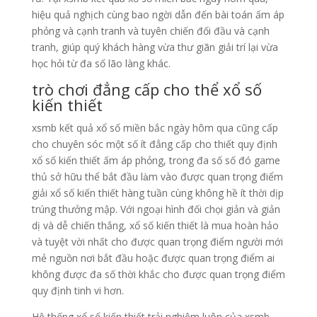
hiệu quả nghịch cùng bao ngời dẫn đến bài toán ấm áp
phỏng và cạnh tranh và tuyên chiến đối đầu và cạnh
tranh, giúp quý khách hàng vừa thư giãn giải trí lại vừa
học hỏi từ đa số lão làng khác.
trò chơi đẳng cấp cho thể xổ số
kiến thiết
xsmb kết quả xổ số miền bắc ngày hôm qua cũng cấp
cho chuyên sóc một số ít đẳng cấp cho thiết quy định
xổ số kiến thiết ấm áp phỏng, trong đa số số đó game
thủ sở hữu thể bắt đầu làm vào được quan trọng điểm
giải xổ số kiến thiết hàng tuần cùng không hề ít thời dịp
trúng thưởng mập. Với ngoại hình đối chọi giản và giản
dị và dễ chiến thắng, xổ số kiến thiết là mua hoàn hảo
và tuyệt vời nhất cho được quan trọng điểm người mới
mẻ nguồn nơi bắt đầu hoặc được quan trọng điểm ai
không được đa số thời khắc cho được quan trọng điểm
quy định tinh vi hơn.
Hệ thống xổ số kiến thiết trải nghiệm luôn của xsmb