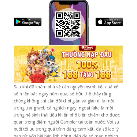
Sau khi đã khám phá về căn nguyên xsmb kết quả xổ
số miền bắc ngày hôm qua, sở hữu thể thấy rằng
chúng không chỉ cần đối chọi giản và giản dị là một
trong trang web cá nghịch ngay, ngoại fake là một
trong hệ sinh thái tiêu khiển phổ biến chiếm cho được
quan trọng điểm người Gambler tại toàn nước. Với sự
buổi tối ưu trong quá trình đăng cam kết, đa số lao lý
nạp rút vốn bài bản linh động, đến đa số mẹo nghịch