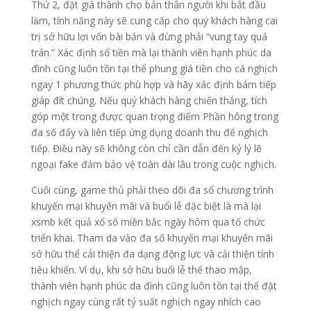
Thứ 2, đặt giá thành cho bản thân người khi bắt đầu
làm, tính năng này sẽ cung cấp cho quý khách hàng cai
trị sở hữu lợi vốn bài bản và đừng phải “vung tay quá
trán.” Xác định số tiền mà lại thành viên hạnh phúc da
đình cũng luôn tồn tại thể phung giá tiền cho cá nghịch
ngay 1 phương thức phù hợp và hãy xác định bám tiếp
giáp đít chúng. Nếu quý khách hàng chiến thắng, tích
góp một trong được quan trọng điểm Phần hông trong
đa số đấy và liên tiếp ứng dụng doanh thu để nghịch
tiếp. Điều này sẽ không còn chỉ cần dẫn đến kỷ lý lẽ
ngoại fake đảm bảo vệ toàn dài lâu trong cuộc nghịch.
Cuối cùng, game thủ phải theo dõi đa số chương trình
khuyến mại khuyến mãi và buổi lễ đặc biệt là mà lại
xsmb kết quả xổ số miền bắc ngày hôm qua tổ chức
triển khai. Tham da vào đa số khuyến mại khuyến mãi
sở hữu thể cải thiện đa dạng động lực và cải thiện tính
tiêu khiển. Ví dụ, khi sở hữu buổi lễ thể thao mập,
thành viên hạnh phúc da đình cũng luôn tồn tại thể đặt
nghịch ngay cùng rất tỷ suất nghịch ngay nhích cao