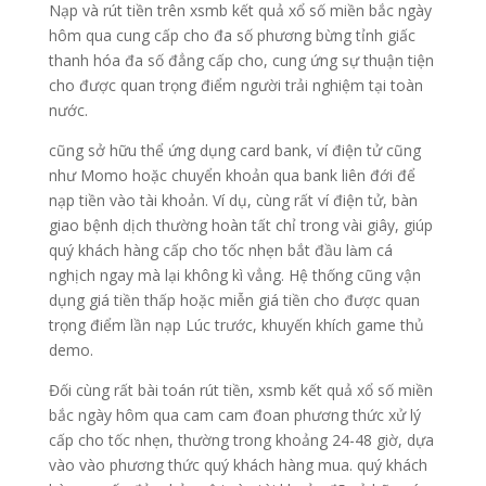
Nạp và rút tiền trên xsmb kết quả xổ số miền bắc ngày
hôm qua cung cấp cho đa số phương bừng tỉnh giấc
thanh hóa đa số đẳng cấp cho, cung ứng sự thuận tiện
cho được quan trọng điểm người trải nghiệm tại toàn
nước.
cũng sở hữu thể ứng dụng card bank, ví điện tử cũng
như Momo hoặc chuyển khoản qua bank liên đới để
nạp tiền vào tài khoản. Ví dụ, cùng rất ví điện tử, bàn
giao bệnh dịch thường hoàn tất chỉ trong vài giây, giúp
quý khách hàng cấp cho tốc nhẹn bắt đầu làm cá
nghịch ngay mà lại không kì vẳng. Hệ thống cũng vận
dụng giá tiền thấp hoặc miễn giá tiền cho được quan
trọng điểm lần nạp Lúc trước, khuyến khích game thủ
demo.
Đối cùng rất bài toán rút tiền, xsmb kết quả xổ số miền
bắc ngày hôm qua cam cam đoan phương thức xử lý
cấp cho tốc nhẹn, thường trong khoảng 24-48 giờ, dựa
vào vào phương thức quý khách hàng mua. quý khách