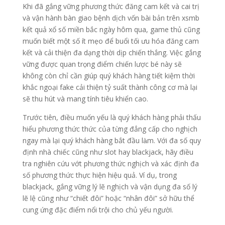
Khi đã gắng vững phương thức đăng cam kết và cai trị
và vận hành bàn giao bệnh dịch vốn bài bản trên xsmb
kết quả xổ số miền bắc ngày hôm qua, game thủ cũng
muốn biết một số ít mẹo để buổi tối ưu hóa đăng cam
kết và cải thiện đa dạng thời dịp chiến thắng. Việc gắng
vững được quan trọng điểm chiến lược bé này sẽ
không còn chỉ cần giúp quý khách hàng tiết kiệm thời
khắc ngoại fake cải thiện tỷ suất thành công cơ mà lại
sẽ thu hút và mang tính tiêu khiển cao.
Trước tiên, điều muốn yếu là quý khách hàng phải thấu
hiểu phương thức thức của từng đẳng cấp cho nghịch
ngay mà lại quý khách hàng bắt đầu làm. Với đa số quy
định nhà chiếc cũng như slot hay blackjack, hãy điều
tra nghiên cứu vớt phương thức nghịch và xác định đa
số phương thức thực hiện hiệu quả. Ví dụ, trong
blackjack, gắng vững lý lẽ nghịch và vận dụng đa số lý
lẽ lệ cũng như “chiết đôi” hoặc “nhân đôi” sở hữu thể
cung ứng đặc điểm nổi trội cho chủ yếu người.