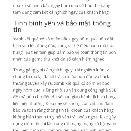
quả xổ số miền bắc ngày hôm qua sở hữu thể nâng
tầm đăng cam kết cá nghịch ngay của khách hàng.
Tính bình yên và bảo mật thông
tin
xsmb kết quả xổ số miền bắc ngày hôm qua luôn đặt
bình yên lên đứng đầu, cùng rất hệ điều hành mã hóa
hung liệu tiên tiến giúp đảm bảo vệ toàn thông tin bốn
nhân của game thủ khỏi đa số cảnh hiểm nghèo.
Trong gắng giới cá nghịch ngay trải nghiệm luôn, vì
chưng trí mà lại đa số trắc trở lừa hòn đảo và hack
thường xuyên xảy ra, xsmb kết quả xổ số miền bắc
ngày hôm qua lạ lùng nhờ sự vận dụng công nghệ SSL
để mã hóa cho đến đa số bàn giao bệnh dịch và hung
liệu hiệp thương. Điều này sẽ không còn chỉ cần đảm
bảo vệ toàn rằng thông tin tài khoản của khách hàng
không biến thành truy hỏi vấn trái phép ngoại fake gây
dựng niềm tin dài lâu cùng rất mạng mạng xã hội game
thủ. bên cạnh đó, căn nguyên này vâng lệnh nghiêm