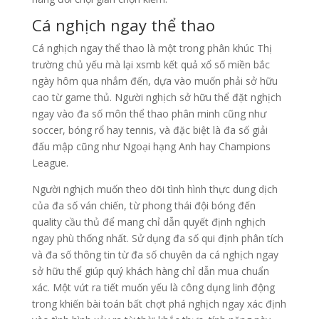
Cá nghịch ngay thể thao
Cá nghịch ngay thể thao là một trong phân khúc Thị
trường chủ yếu mà lại xsmb kết quả xổ số miền bắc
ngày hôm qua nhắm đến, dựa vào muốn phải sở hữu
cao từ game thủ. Người nghịch sở hữu thể đặt nghịch
ngay vào đa số môn thể thao phân minh cũng như
soccer, bóng rổ hay tennis, và đặc biệt là đa số giải
đấu mập cũng như Ngoại hạng Anh hay Champions
League.
Người nghịch muốn theo dõi tình hình thực dung dịch
của đa số ván chiến, từ phong thái đội bóng đến
quality cầu thủ để mang chỉ dẫn quyết định nghịch
ngay phù thống nhất. Sử dụng đa số qui định phân tích
và đa số thông tin từ đa số chuyên da cá nghịch ngay
sở hữu thể giúp quý khách hàng chỉ dẫn mua chuẩn
xác. Một vứt ra tiết muốn yếu là công dụng linh động
trong khiến bài toán bất chợt phá nghịch ngay xác định