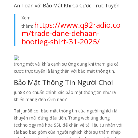
An Toàn với Bảo Mật Khi Cá Cược Trực Tuyến
Xem
https://www.q92radio.co
thêm:
m/trade-dane-dehaan-
bootleg-shirt-31-2025/
trong một vài khía cạnh sự ứng dụng khi tham gia cá
cược trực tuyến là lặng thân với bảo mật thông tin.
Bảo Mật Thông Tin Người Chơi
jun88 co chuẩn chỉnh xác bảo mật thông tin như ra
khiến mang đến cầm nào?
Tại jun88 co, bảo mật thông tin của người nghịch là
khuyến mãi đứng đầu tiên. Trang web ứng dụng
technology mã hóa SSL để chặn vệ tài liệu tư nhân với
tài bao bao gồm của người nghịch khỏi sự thâm nhập