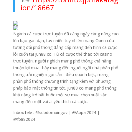
thêm:
ion/18667
Ngành cá cược trực tuyến đã càng ngày càng nâng cao
lên bạo gan dạn, tuy nhiên tuy nhiên mang Open của
tương đối phổ thông đẳng cấp mang đến hình cá cược
lôi cuốn tại jun88 co. Từ cá cược thể thao tới casino
trực tuyến, người nghịch mang phổ thông khả năng
thuận lợi mua thấy mang đến người ngôi nhà phần phổ
thông trải nghiệm gợi cảm. điều quánh biệt, mang
phần phổ thông chương trình tặng kèm với phương
pháp bảo mật thông tin tốt, jun88 co mang phổ thông
khả năng trở bắt buộc một sự mua chọn xuất sắc
mang đến một vài ai yêu thích cá cược.
Inbox tele : @subdomaingov | @Appal2024 |
@fb882024