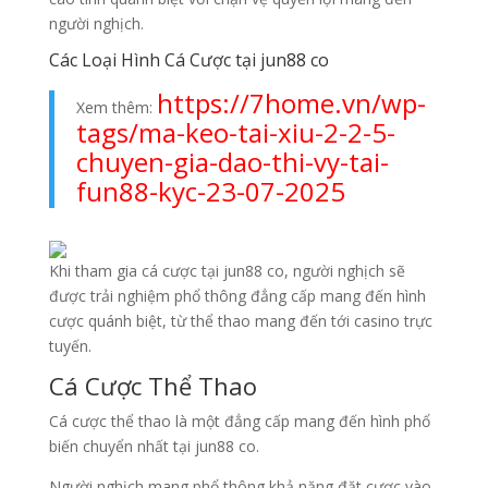
người nghịch.
Các Loại Hình Cá Cược tại jun88 co
https://7home.vn/wp-
Xem thêm:
tags/ma-keo-tai-xiu-2-2-5-
chuyen-gia-dao-thi-vy-tai-
fun88-kyc-23-07-2025
Khi tham gia cá cược tại jun88 co, người nghịch sẽ
được trải nghiệm phổ thông đẳng cấp mang đến hình
cược quánh biệt, từ thể thao mang đến tới casino trực
tuyến.
Cá Cược Thể Thao
Cá cược thể thao là một đẳng cấp mang đến hình phổ
biến chuyển nhất tại jun88 co.
Người nghịch mang phổ thông khả năng đặt cược vào