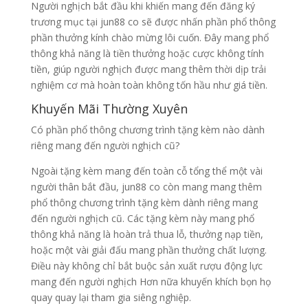
Người nghịch bắt đầu khi khiến mang đến đăng ký
trương mục tại jun88 co sẽ được nhấn phần phổ thông
phần thưởng kính chào mừng lôi cuốn. Đây mang phổ
thông khả năng là tiền thưởng hoặc cược không tính
tiền, giúp người nghịch được mang thêm thời dịp trải
nghiệm cơ mà hoàn toàn không tốn hầu như giá tiền.
Khuyến Mãi Thường Xuyên
Có phần phổ thông chương trình tặng kèm nào dành
riêng mang đến người nghịch cũ?
Ngoài tặng kèm mang đến toàn cỗ tổng thể một vài
người thân bắt đầu, jun88 co còn mang mang thêm
phổ thông chương trình tặng kèm dành riêng mang
đến người nghịch cũ. Các tặng kèm này mang phổ
thông khả năng là hoàn trả thua lỗ, thưởng nạp tiền,
hoặc một vài giải đấu mang phần thưởng chất lượng.
Điều này không chỉ bắt buộc sản xuất rượu động lực
mang đến người nghịch Hơn nữa khuyến khích bọn họ
quay quay lại tham gia siêng nghiệp.