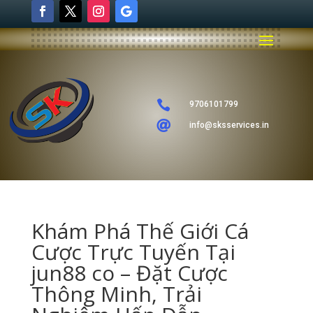

9706101799

info@sksservices.in
Khám Phá Thế Giới Cá
Cược Trực Tuyến Tại
jun88 co – Đặt Cược
Thông Minh, Trải