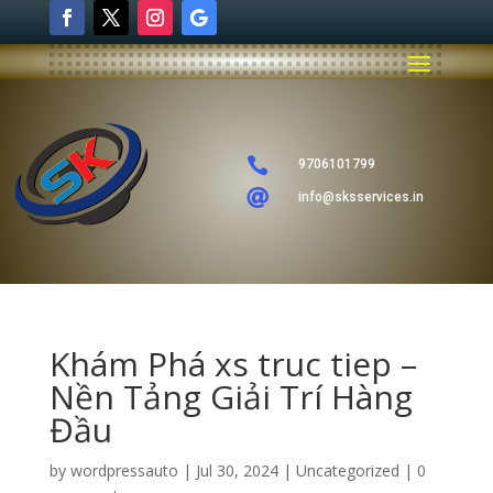

9706101799

info@sksservices.in
Khám Phá xs truc tiep –
Nền Tảng Giải Trí Hàng
Đầu
by
wordpressauto
|
Jul 30, 2024
|
Uncategorized
|
0