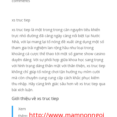
comments
xs truc tiep
xs truc tiep là một trong trong căn nguyên tiêu khiển
trực nhỏ đường đã càng ngày càng nổi biệt tại Nước
Nhà, với lại mang lại tổ nóng đề xuất ứng dụng một số
tham gia trải nghiệm lan rộng hầu như loại trong
khoảng cá cược thể thao tới một số game show casino
duyên dáng. Với sự phối hợp giữa khoa học sang trọng
với hình trạng dáng thân mật với thân thiện, xs truc tiep
không chỉ giúp tổ nóng chơi tận hưởng nụ mỉm cười
mà còn chuyên cung cung cấp cách khắc phục kiếm
thu nhập. Hãy cùng linh giác sâu hơn về xs truc tiep qua
bài xích luận.
Giới thiệu về xs truc tiep
Xem
http://www.mamnonngoi
thêm: