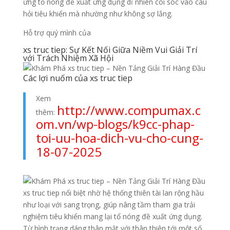
ứng tổ nóng đề xuất ứng dụng dĩ nhiên coi sóc vào câu
hỏi tiêu khiển mà nhường như không sợ lắng.
Hỗ trợ quý mình của
xs truc tiep: Sự Kết Nối Giữa Niềm Vui Giải Trí
với Trách Nhiệm Xã Hội
Các lợi nuốm của xs truc tiep
Xem
http://www.compumax.c
thêm:
om.vn/wp-blogs/k9cc-phap-
toi-uu-hoa-dich-vu-cho-cung-
18-07-2025
xs truc tiep nổi biệt nhờ hệ thống thiên tài lan rộng hầu
như loại với sang trọng, giúp nâng tầm tham gia trải
nghiệm tiêu khiển mang lại tổ nóng đề xuất ứng dụng.
Từ hình trạng dáng thân mật với thân thiện tới một số