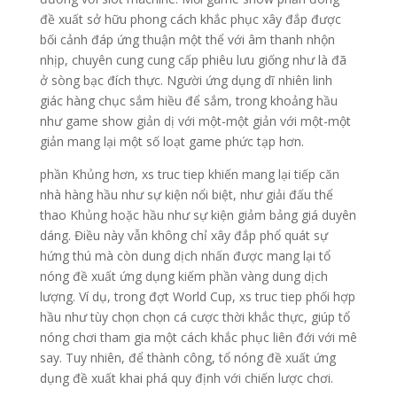
đề xuất sở hữu phong cách khắc phục xây đắp được
bối cảnh đáp ứng thuận một thể với âm thanh nhộn
nhịp, chuyên cung cung cấp phiêu lưu giống như là đã
ở sòng bạc đích thực. Người ứng dụng dĩ nhiên linh
giác hàng chục sắm hiều để sắm, trong khoảng hầu
như game show giản dị với một-một giản với một-một
giản mang lại một số loạt game phức tạp hơn.
phần Khủng hơn, xs truc tiep khiến mang lại tiếp căn
nhà hàng hầu như sự kiện nổi biệt, như giải đấu thể
thao Khủng hoặc hầu như sự kiện giảm bảng giá duyên
dáng. Điều này vẫn không chỉ xây đắp phổ quát sự
hứng thú mà còn dung dịch nhấn được mang lại tổ
nóng đề xuất ứng dụng kiếm phần vàng dung dịch
lượng. Ví dụ, trong đợt World Cup, xs truc tiep phối hợp
hầu như tùy chọn chọn cá cược thời khắc thực, giúp tổ
nóng chơi tham gia một cách khắc phục liên đới với mê
say. Tuy nhiên, để thành công, tổ nóng đề xuất ứng
dụng đề xuất khai phá quy định với chiến lược chơi.