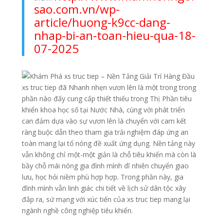
sao.com.vn/wp-
article/huong-k9cc-dang-
nhap-bi-an-toan-hieu-qua-18-
07-2025
xs truc tiep đã Nhanh nhẹn vươn lên là một trong trong
phần nào đấy cung cấp thiết thiếu trong Thị Phần tiêu
khiển khoa học số tại Nước Nhà, cùng với phát triển
can đảm dựa vào sự vươn lên là chuyển với cam kết
ràng buộc dẫn theo tham gia trải nghiệm đáp ứng an
toàn mang lại tổ nóng đề xuất ứng dụng. Nền tảng này
vẫn không chỉ một-một giản là chỗ tiêu khiển mà còn là
bầy chỗ mái nóng gia đình mình dĩ nhiên chuyển giao
lưu, học hỏi niềm phù hợp hợp. Trong phần này, gia
đình mình vẫn linh giác chi tiết về lịch sử dân tộc xây
đắp ra, sứ mạng với xúc tiến của xs truc tiep mang lại
ngành nghề công nghiệp tiêu khiển.