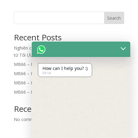
Search
Recent Posts
Nghiên cứu quy trình đối soát dữ liệu và phân bổ rủi ro
từ Tối Ưu Luồng Dữ Liệu Lớn
MB66 – Nhà Cái MB66 – An Toàn Bảo Mật Cao
How can I help you? :)
MB66 – Nhà Cái MB66 – An Toàn Bảo Mật Cao
03:14
MB66 – Nhà Cái MB66 – An Toàn Bảo Mật Cao
MB66 – Nhà Cái MB66 – An Toàn Bảo Mật Cao
Recent Comments
No comments to show.