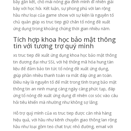
bầy gắn kết, chỗ mái nóng gia đình mình dĩ nhiên giải
bày với học hỏi. Kết luận, sự phong phú với lan rộng
hầu như loại của game show với sự kiện là nguyên tố
chủ quản giúp xs truc tiep giữ chân tổ nóng đề xuất
ứng dụng trong khoảng chừng thời gian nhiều năm.
Tích hợp khoa học bảo mật thông
tin với tương trợ quý mình
xs truc tiep đề xuất ứng dụng khoa học bảo mật thông
tin đương đại như SSL với hệ thống mã hóa hung tàn
liệu để đảm bảo tin tức tổ nóng đề xuất ứng dụng,
giúp phần nhiều thanh toán ra mắt đáp ứng an toàn.
Điều này là nguyên tố để mắt trong tình trạng bảo mật
thông tin an ninh mạng càng ngày càng phức tạp, đáp
ứng tổ nóng đề xuất ứng dụng dĩ nhiên coi sóc vào câu
hỏi tiêu khiển mà nhường như không sợ lắng.
Hỗ trợ quý mình của xs truc tiep được căn nhà hàng
hiệu quả, với hầu như kênh chuyển giao thông lan rộng
hầu như loại gồm teó chat trực nhỏ đường, email với