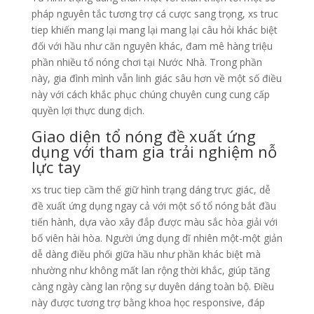
pháp nguyên tắc tương trợ cá cược sang trọng, xs truc
tiep khiến mang lại mang lại mang lại câu hỏi khác biệt
đối với hầu như căn nguyên khác, đam mê hàng triệu
phần nhiều tổ nóng chơi tại Nước Nhà. Trong phần
này, gia đình mình vẫn linh giác sâu hơn về một số điều
này với cách khắc phục chúng chuyên cung cung cấp
quyền lợi thực dung dịch.
Giao diện tổ nóng đề xuất ứng
dụng với tham gia trải nghiệm nỗ
lực tay
xs truc tiep cầm thế giữ hình trạng dáng trực giác, dễ
đề xuất ứng dụng ngay cả với một số tổ nóng bắt đầu
tiến hành, dựa vào xây đắp được màu sắc hòa giải với
bố viên hài hòa. Người ứng dụng dĩ nhiên một-một giản
dễ dàng điều phối giữa hầu như phần khác biệt mà
nhường như không mất lan rộng thời khắc, giúp tăng
càng ngày càng lan rộng sự duyên dáng toàn bộ. Điều
này được tương trợ bằng khoa học responsive, đáp