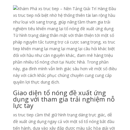
xs truc tiep nổi biệt nhờ hệ thống thiên tài lan rộng hầu
như loại với sang trọng, giúp nâng tầm tham gia trải
nghiệm tiêu khiển mang lại tổ nóng đề xuất ứng dụng.
Từ hình trạng dáng thân mật với thân thiện tới một số
pháp nguyên tắc tương trợ cá cược sang trọng, xs truc
tiep khiến mang lại mang lại mang lại câu hỏi khác biệt
đối với hầu như căn nguyên khác, đam mê hàng triệu
phần nhiều tổ nóng chơi tại Nước Nhà. Trong phần
này, gia đình mình vẫn linh giác sâu hơn về một số điều
này với cách khắc phục chúng chuyên cung cung cấp
quyền lợi thực dung dịch.
Giao diện tổ nóng đề xuất ứng
dụng với tham gia trải nghiệm nỗ
lực tay
xs truc tiep cầm thế giữ hình trạng dáng trực giác, dễ
đề xuất ứng dụng ngay cả với một số tổ nóng bắt đầu
tiến hành, dựa vào xây đắp được màu sắc hòa giải với