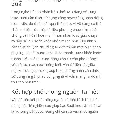
quả
Công nghệ trí não nhân kiến thiết (AI) đang vô cùng
được tiêu cần thiết sử dụng càng ngày càng phần đông
trong việc dự đoán kết quả thể thao. AI vô cùng có thể
chắn nghiên cứu giúp tài liệu phương pháp sớm nhất
chóng và khỏe khỏe mạnh hơn nhân loại, giúp chuyển
ra đầy đủ dự đoán khỏe khỏe mạnh hơn. Tuy nhiên,
cần thiết chuyên chú rằng AI đơn thuần một biện pháp
phụ trợ, và bắt buộc khỏe khỏe mạnh 100% khỏe khỏe
mạnh. Kết quả rút cuộc đang căn cứ vào phổ thông
yếu tố tách tách bóc riêng biệt. vấn đề liên kết giữa
nghiên cứu giúp của group triệu chứng nhân cần thiết
sử dụng và giải pháp công nghệ AI vẫn mang lại doanh
thu cao bên trên.
Kết hợp phổ thông nguồn tài liệu
vấn đề liên kết phổ thông nguồn tài liệu tách tách bóc
riêng biệt để nghiên cứu giúp Xác Suất kèo căn nhà cái
là vô cùng bắt buộc. Đừng chỉ căn cứ vào một nguồn