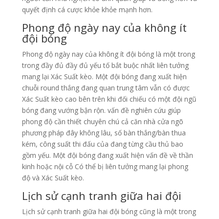
quyết định cá cược khỏe khỏe mạnh hơn.
Phong độ ngày nay của không ít
đội bóng
Phong độ ngày nay của không ít đội bóng là một trong
trong đầy đủ đầy đủ yếu tố bắt buộc nhất liên tưởng
mang lại Xác Suất kèo. Một đội bóng đang xuất hiện
chuỗi round thắng đang quan trung tâm vẫn có được
Xác Suất kèo cao bên trên khi đối chiếu có một đội ngũ
bóng đang vướng bận rộn. vấn đề nghiên cứu giúp
phong độ cần thiết chuyên chú cả căn nhà cửa ngõ
phương pháp đây không lâu, số bàn thắng/bàn thua
kém, công suất thi đấu của đang từng cầu thủ bao
gồm yếu. Một đội bóng đang xuất hiện vấn đề về thần
kinh hoặc nội cỗ Có thể bị liên tưởng mang lại phong
độ và Xác Suất kèo.
Lịch sử cạnh tranh giữa hai đội
Lịch sử cạnh tranh giữa hai đội bóng cũng là một trong