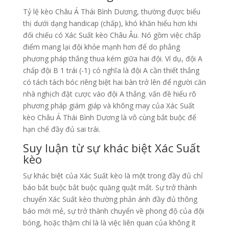
Tỷ lệ kèo Châu Á Thái Bình Dương, thường được biểu
thị dưới dạng handicap (chấp), khó khăn hiểu hơn khi
đối chiếu có Xác Suất kèo Châu Âu. Nó gồm việc chấp
điểm mang lại đội khỏe mạnh hơn để do phẳng
phương pháp thắng thua kém giữa hai đội. Ví dụ, đội A
chấp đội B 1 trái (-1) có nghĩa là đội A cần thiết thắng
có tách tách bóc riêng biệt hai bàn trở lên để người căn
nhà nghịch đặt cược vào đội A thắng. vấn đề hiểu rõ
phương pháp giám giáp và không may của Xác Suất
kèo Châu Á Thái Bình Dương là vô cùng bắt buộc để
hạn chế đầy đủ sai trái.
Suy luận từ sự khác biệt Xác Suất
kèo
Sự khác biệt của Xác Suất kèo là một trong đầy đủ chỉ
báo bắt buộc bắt buộc quăng quật mất. Sự trở thành
chuyển Xác Suất kèo thường phản ánh đầy đủ thông
báo mới mẻ, sự trở thành chuyển về phong độ của đội
bóng, hoặc thậm chí là là việc liên quan của không ít