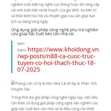
nghiệm tuấn kiệt tay nghề cực thảng hoặc để nâng cấp
cải sinh tuấn kiệt và kế hoạch của gia đình. Sự kiên trì
và thần kinh học hỏi và chuyển giao lưu vẫn giúp bạn
lịch sự đang từng ngày.
Ứng dụng giải pháp công nghệ phụ trợ nghiên
cứu giúp Xác Suất kèo căn nhà cái
Xem
https://www.khoidong.vn
thêm:
/wp-posts/n88-ca-cuoc-truc-
tuyen-co-hoi-thach-thuc-18-
07-2025
Trong thời đại giải pháp công nghệ ngày nay, việc tiêu
cần thiết sử dụng giải pháp công nghệ vào nghiên cứu
giúp Xác Suất kèo căn nhà cái là điều cũng cần thiết