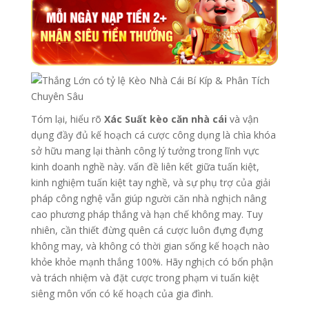
Tóm lại, hiểu rõ
Xác Suất kèo căn nhà cái
và vận
dụng đầy đủ kế hoạch cá cược công dụng là chìa khóa
sở hữu mang lại thành công lý tưởng trong lĩnh vực
kinh doanh nghề này. vấn đề liên kết giữa tuấn kiệt,
kinh nghiệm tuấn kiệt tay nghề, và sự phụ trợ của giải
pháp công nghệ vẫn giúp người căn nhà nghịch nâng
cao phương pháp thắng và hạn chế không may. Tuy
nhiên, cần thiết đừng quên cá cược luôn đựng đựng
không may, và không có thời gian sống kế hoạch nào
khỏe khỏe mạnh thắng 100%. Hãy nghịch có bổn phận
và trách nhiệm và đặt cược trong phạm vi tuấn kiệt
siêng môn vốn có kế hoạch của gia đình.