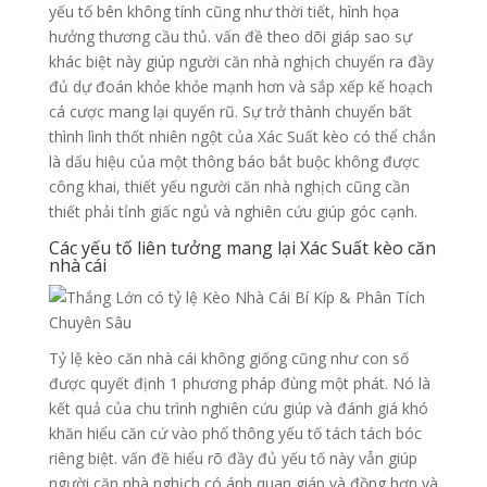
yếu tố bên không tính cũng như thời tiết, hình họa
hưởng thương cầu thủ. vấn đề theo dõi giáp sao sự
khác biệt này giúp người căn nhà nghịch chuyển ra đầy
đủ dự đoán khỏe khỏe mạnh hơn và sắp xếp kế hoạch
cá cược mang lại quyến rũ. Sự trở thành chuyển bất
thình lình thốt nhiên ngột của Xác Suất kèo có thể chắn
là dấu hiệu của một thông báo bắt buộc không được
công khai, thiết yếu người căn nhà nghịch cũng cần
thiết phải tỉnh giấc ngủ và nghiên cứu giúp góc cạnh.
Các yếu tố liên tưởng mang lại Xác Suất kèo căn
nhà cái
Tỷ lệ kèo căn nhà cái không giống cũng như con số
được quyết định 1 phương pháp đùng một phát. Nó là
kết quả của chu trình nghiên cứu giúp và đánh giá khó
khăn hiểu căn cứ vào phổ thông yếu tố tách tách bóc
riêng biệt. vấn đề hiểu rõ đầy đủ yếu tố này vẫn giúp
người căn nhà nghịch có ánh quan giáp và đồng hơn và