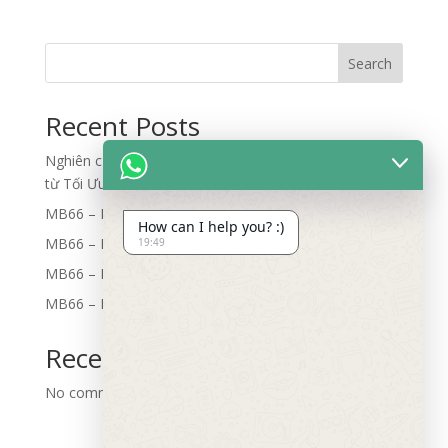
Search
Recent Posts
Nghiên cứu quy trình đối soát dữ liệu và phân bổ rủi ro
từ Tối Ưu Luồng Dữ Liệu Lớn
MB66 – Nhà Cái MB66 – An Toàn Bảo Mật Cao
How can I help you? :)
MB66 – Nhà Cái MB66 – An Toàn Bảo Mật Cao
19:49
MB66 – Nhà Cái MB66 – An Toàn Bảo Mật Cao
MB66 – Nhà Cái MB66 – An Toàn Bảo Mật Cao
Recent Comments
No comments to show.