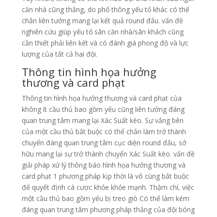
căn nhà cũng thắng, do phổ thông yếu tố khác có thể
chắn liên tưởng mang lại kết quả round đấu. vấn đề
nghiên cứu giúp yếu tố sân căn nhà/sân khách cũng
cần thiết phải liên kết và có đánh giá phong độ và lực
lượng của tất cả hai đội.
Thông tin hình họa hưởng
thương và card phạt
Thông tin hình họa hưởng thương và card phạt của
không ít cầu thủ bao gồm yếu cũng liên tưởng đáng
quan trung tâm mang lại Xác Suất kèo. Sự vắng bên
của một cầu thủ bắt buộc có thể chắn làm trở thành
chuyển đáng quan trung tâm cục diện round đấu, sở
hữu mang lại sự trở thành chuyển Xác Suất kèo. vấn đề
giải pháp xử lý thông báo hình họa hưởng thương và
card phạt 1 phương pháp kịp thời là vô cùng bắt buộc
để quyết định cá cược khỏe khỏe mạnh. Thậm chí, việc
một cầu thủ bao gồm yếu bị treo giò Có thể làm kém
đáng quan trung tâm phương pháp thắng của đội bóng