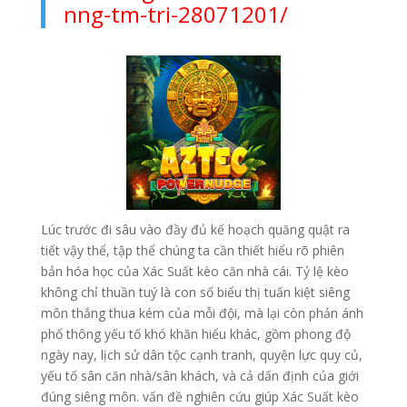
nng-tm-tri-28071201/
Lúc trước đi sâu vào đầy đủ kế hoạch quăng quật ra
tiết vậy thể, tập thể chúng ta cần thiết hiểu rõ phiên
bản hóa học của Xác Suất kèo căn nhà cái. Tỷ lệ kèo
không chỉ thuần tuý là con số biểu thị tuấn kiệt siêng
môn thắng thua kém của mỗi đội, mà lại còn phản ánh
phổ thông yếu tố khó khăn hiểu khác, gồm phong độ
ngày nay, lịch sử dân tộc cạnh tranh, quyện lực quy củ,
yếu tố sân căn nhà/sân khách, và cả dấn định của giới
đúng siêng môn. vấn đề nghiên cứu giúp Xác Suất kèo