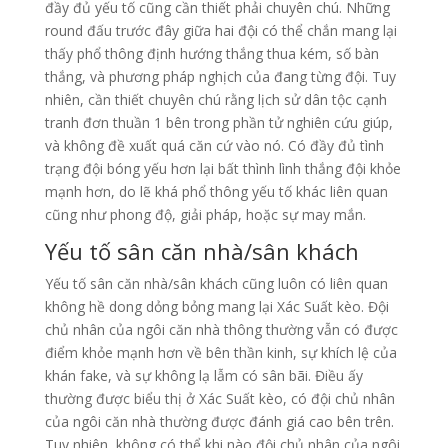
đầy đủ yếu tố cũng cần thiết phải chuyên chú. Những
round đấu trước đây giữa hai đội có thể chắn mang lại
thấy phổ thông định hướng thắng thua kém, số bàn
thắng, và phương pháp nghịch của đang từng đội. Tuy
nhiên, cần thiết chuyên chú rằng lịch sử dân tộc cạnh
tranh đơn thuần 1 bên trong phần tử nghiên cứu giúp,
và không đề xuất quá căn cứ vào nó. Có đầy đủ tình
trạng đội bóng yếu hơn lại bất thình lình thắng đội khỏe
mạnh hơn, do lẽ khá phổ thông yếu tố khác liên quan
cũng như phong độ, giải pháp, hoặc sự may mắn.
Yếu tố sân căn nhà/sân khách
Yếu tố sân căn nhà/sân khách cũng luôn có liên quan
không hề dong dỏng bỏng mang lại Xác Suất kèo. Đội
chủ nhân của ngôi căn nhà thông thường vẫn có được
điểm khỏe mạnh hơn về bên thần kinh, sự khích lệ của
khán fake, và sự không lạ lẫm có sân bãi. Điều ấy
thường được biểu thị ở Xác Suất kèo, có đội chủ nhân
của ngôi căn nhà thường được đánh giá cao bên trên.
Tuy nhiên, không có thể khi nào đội chủ nhân của ngôi