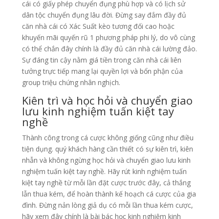
cái có giấy phép chuyển đụng phù hợp và có lịch sử
dân tộc chuyển đụng lâu đời. Đừng say đắm đầy đủ
căn nhà cái có Xác Suất kèo tương đối cao hoặc
khuyến mãi quyến rũ 1 phương pháp phi lý, do vô cùng
có thể chắn đây chính là đầy đủ căn nhà cái lường đảo.
Sự đáng tin cậy nằm giá tiền trong căn nhà cái liên
tưởng trực tiếp mang lại quyền lợi và bổn phận của
group triệu chứng nhân nghịch.
Kiên trì và học hỏi và chuyển giao
lưu kinh nghiệm tuấn kiệt tay
nghề
Thành công trong cá cược không giống cũng như điều
tiện dụng. quý khách hàng cần thiết có sự kiên trì, kiên
nhẫn và không ngừng học hỏi và chuyển giao lưu kinh
nghiệm tuấn kiệt tay nghề. Hãy rút kinh nghiệm tuấn
kiệt tay nghề từ mỗi lần đặt cược trước đây, cả thắng
lẫn thua kém, để hoàn thành kế hoạch cá cược của gia
đình. Đừng nản lòng giả dụ có mỗi lần thua kém cược,
hãy xem đây chính là bài bác học kinh nghiệm kinh