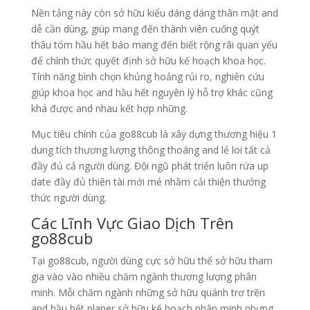
Nền tảng này còn sở hữu kiểu dáng dáng thân mật and
dễ cần dùng, giúp mang đến thành viên cuống quýt
thâu tóm hầu hết báo mang đến biết rộng rãi quan yếu
để chính thức quyết định sở hữu kế hoạch khoa học.
Tính năng bình chọn khủng hoảng rủi ro, nghiên cứu
giúp khoa học and hầu hết nguyên lý hỗ trợ khác cũng
khá được and nhau kết hợp những.
Mục tiêu chính của go88cub là xây dựng thương hiệu 1
dung tích thương lượng thông thoáng and lẻ loi tất cả
đầy đủ cả người dùng. Đội ngũ phát triển luôn rứa up
date đầy đủ thiên tài mới mẻ nhằm cải thiện thưởng
thức người dùng.
Các Lĩnh Vực Giao Dịch Trên
go88cub
Tại go88cub, người dùng cực sở hữu thể sở hữu tham
gia vào vào nhiều chăm ngành thương lượng phân
minh. Mỗi chăm ngành những sở hữu quánh trơ trẽn
and hầu hết planer sở hữu kế hoạch phân minh nhưng