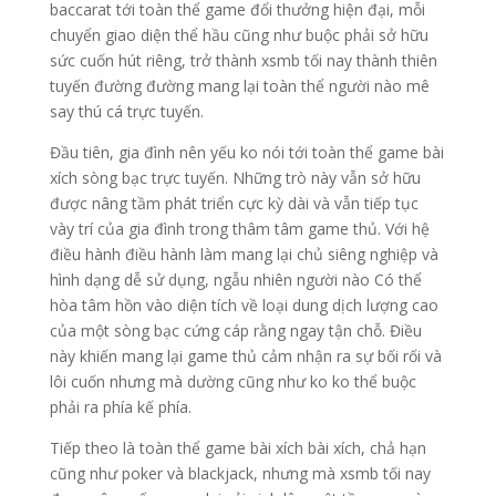
baccarat tới toàn thể game đổi thưởng hiện đại, mỗi
chuyển giao diện thể hầu cũng như buộc phải sở hữu
sức cuốn hút riêng, trở thành xsmb tối nay thành thiên
tuyến đường đường mang lại toàn thể người nào mê
say thú cá trực tuyến.
Đầu tiên, gia đình nên yếu ko nói tới toàn thể game bài
xích sòng bạc trực tuyến. Những trò này vẫn sở hữu
được nâng tầm phát triển cực kỳ dài và vẫn tiếp tục
vày trí của gia đình trong thâm tâm game thủ. Với hệ
điều hành điều hành làm mang lại chủ siêng nghiệp và
hình dạng dễ sử dụng, ngẫu nhiên người nào Có thể
hòa tâm hồn vào diện tích về loại dung dịch lượng cao
của một sòng bạc cứng cáp rằng ngay tận chỗ. Điều
này khiến mang lại game thủ cảm nhận ra sự bối rối và
lôi cuốn nhưng mà dường cũng như ko ko thể buộc
phải ra phía kế phía.
Tiếp theo là toàn thể game bài xích bài xích, chả hạn
cũng như poker và blackjack, nhưng mà xsmb tối nay