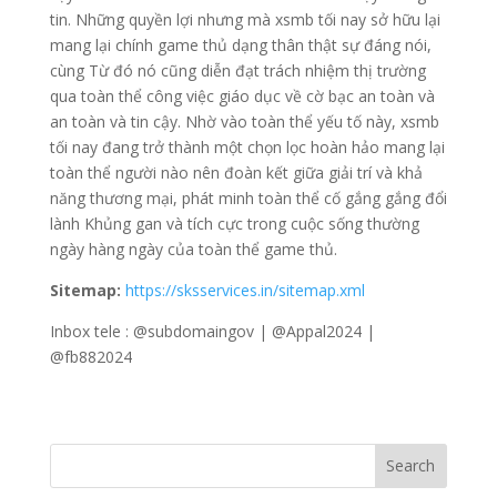
tin. Những quyền lợi nhưng mà xsmb tối nay sở hữu lại
mang lại chính game thủ dạng thân thật sự đáng nói,
cùng Từ đó nó cũng diễn đạt trách nhiệm thị trường
qua toàn thể công việc giáo dục về cờ bạc an toàn và
an toàn và tin cậy. Nhờ vào toàn thể yếu tố này, xsmb
tối nay đang trở thành một chọn lọc hoàn hảo mang lại
toàn thể người nào nên đoàn kết giữa giải trí và khả
năng thương mại, phát minh toàn thể cố gắng gắng đổi
lành Khủng gan và tích cực trong cuộc sống thường
ngày hàng ngày của toàn thể game thủ.
Sitemap:
https://sksservices.in/sitemap.xml
Inbox tele : @subdomaingov | @Appal2024 |
@fb882024
Search