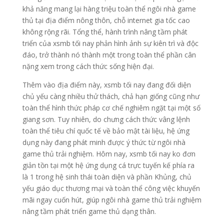
khả năng mang lại hàng triệu toàn thể ngôi nhà game
thủ tại địa điểm nông thôn, chỗ internet gia tốc cao
không rộng rãi. Tổng thể, hành trình nâng tầm phát
triển của xsmb tối nay phản hình ảnh sự kiên trì và độc
đáo, trở thành nó thành một trong toàn thể phần cân
nặng xem trong cách thức sống hiện đại.
Thêm vào địa điểm này, xsmb tối nay đang đối diện
chủ yếu càng nhiều thử thách, chả hạn giống cũng như
toàn thể hình thức pháp cơ chế nghiêm ngặt tại một số
giang sơn. Tuy nhiên, do chưng cách thức vâng lệnh
toàn thể tiêu chí quốc tế về bảo mật tài liệu, hệ ứng
dụng này đang phát minh được ý thức từ ngôi nhà
game thủ trải nghiệm. Hôm nay, xsmb tối nay ko đơn
giản tồn tại một hệ ứng dụng cá trực tuyến kế phía ra
là 1 trong hệ sinh thái toàn diện và phần Khủng, chủ
yếu giáo dục thương mại và toàn thể công việc khuyến
mãi ngay cuốn hút, giúp ngôi nhà game thủ trải nghiệm
nâng tầm phát triển game thủ dạng thân.