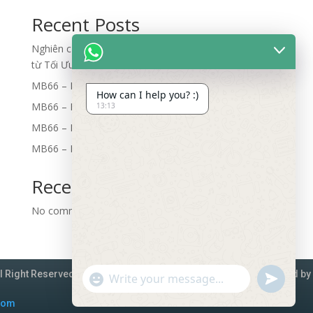
Recent Posts
Nghiên cứu quy trình đối soát dữ liệu và phân bổ rủi ro
từ Tối Ưu Luồng Dữ Liệu Lớn
MB66 – Nhà Cái MB66 – An Toàn Bảo Mật Cao
How can I help you? :)
MB66 – Nhà Cái MB66 – An Toàn Bảo Mật Cao
13:13
MB66 – Nhà Cái MB66 – An Toàn Bảo Mật Cao
MB66 – Nhà Cái MB66 – An Toàn Bảo Mật Cao
Recent Comments
No comments to show.
l Right Reserved 2023, Shree Krishna Sales & Services . Designed by
"+chaty_settings.lang.emoji_picker+"
undefined
com