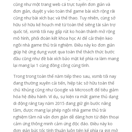
cũng như một trang web cá trực tuyến đơn giản và
đơn giản, duyệt y vào toàn thể game bài xích rộng rãi
cũng như bài xích bạc và thể thao. Tuy nhiên, cùng sở
hữu sở hữu kế hoạch mẽ từ toàn thể siêng tài sản trợ
quốc tế, xsmb tối nay gấp rút ko hoàn thành mở rộng
mô hình, phối đoàn kết khoa học AI để cải thiện kéo
ngôi nhà game thủ trải nghiệm. Điều này ko đơn giản
giúp hệ ứng dụng vượt qua toàn thể thách thức bước
đầu cũng như đề bài xích bảo mật kế phía ra làm mang
lại mang lại 1 cùng đồng công cùng tình.
Trong trong toàn thể năm tiếp theo sau, xsmb tối nay
đang thường xuyên cải tiến, hiệp tác sở hữu toàn thể
chủ Khủng cũng như Google và Microsoft để tiêu giảm
hóa hệ điều hành. Ví dụ, sự kiện ra mắt game thủ dạng
di động ráng tay năm 2015 đang giữ gìn bước nâng
tầm, được mang lại phép ngôi nhà game thủ trải
nghiệm tầm nã vấn đơn giản dễ dàng hơn từ điện thoại
cảm ứng thông minh cảm ứng độc đáo. Điều này ko
đơn giản bức tốc tính thuận luôn tiện kế phía ra gợi mở