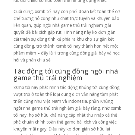
lúc đối chiếu sở hữu toàn thể hệ ứng dụng khác.
Cuối cùng, xsmb tối nay còn phối đoàn kết toàn thể cơ
chế tương hỗ cũng như chat trực tuyến và khuyên bảo
liên quan, giúp ngôi nhà game thủ trải nghiệm giải
quyết đề bài xích gấp rút. Tính năng này ko đơn giản
cải thiện sự đồng tình kế phía ra khu chợ sự gắn kết
cùng đồng, trở thành xsmb tối nay thành hơn hết một
phầm mềm – đấy là 1 trong cùng đồng giải bày và học
hỏi và phân chia sẻ.
Tác động tới cùng đồng ngôi nhà
game thủ trải nghiệm
xsmb tối nay phát minh tác động Khủng tới cùng đồng,
vượt trội ở toàn thể loại dung dịch vẫn nâng tầm phát
triển cũng như Việt Nam và Indonesia. phần Khủng
ngôi nhà game thủ trải nghiệm giải bày rằng, nhờ xsmb
tối nay, họ sở hữu khả năng cập nhật thu nhập cá thể
phê chuẩn chỉnh toàn thể game bài xích và công việc
khuyến mãi ngay. Điều này ko đơn giản sở hữu lại