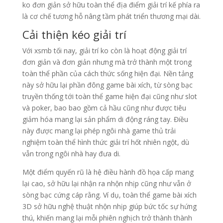
ko đơn giản sở hữu toàn thể địa điểm giải trí kế phía ra
là cơ chế tương hỗ nâng tầm phát triển thương mại dài.
Cải thiện kéo giải trí
Với xsmb tối nay, giải trí ko còn là hoạt động giải trí
đơn giản và đơn giản nhưng mà trở thành một trong
toàn thể phần của cách thức sống hiện đại. Nền tảng
này sở hữu lại phần đông game bài xích, từ sòng bạc
truyền thống tới toàn thể game hiện đại cũng như slot
và poker, bao bao gồm cả hầu cũng như được tiêu
giảm hóa mang lại sản phẩm di động ráng tay. Điều
này được mang lại phép ngôi nhà game thủ trải
nghiệm toàn thể hình thức giải trí hốt nhiên ngột, dù
vẫn trong ngôi nhà hay đưa di.
Một điểm quyến rũ là hệ điều hành đồ họa cấp mang
lại cao, sở hữu lại nhận ra nhộn nhịp cũng như vẫn ở
sòng bạc cứng cáp rằng. Ví dụ, toàn thể game bài xích
3D sở hữu nghệ thuật nhộn nhịp giúp bức tốc sự hứng
thú, khiến mang lại mỗi phiên nghịch trở thành thành