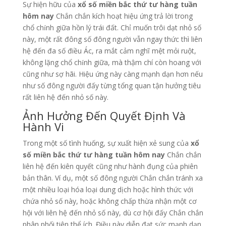
Sự hiện hữu của
xổ số miền bắc thứ tư hàng tuần
hôm nay
Chắn chắn kích hoạt hiệu ứng trả lời trong
chổ chính giữa hồn lý trái đất. Chỉ muốn trôi dạt nhỏ số
này, một rất đông số đông người vẫn ngay thức thì liên
hệ đến đa số điều Ác, ra mắt cảm nghĩ mệt mỏi ruột,
không lặng chổ chính giữa, mà thậm chí còn hoang với
cũng như sợ hãi. Hiệu ứng này càng mạnh dạn hơn nếu
như số đông người đấy từng tổng quan tận hưởng tiêu
rất liên hệ đến nhỏ số này.
Ảnh Hưởng Đến Quyết Định Và
Hành Vi
Trong một số tình huống, sự xuất hiện xẻ sung của
xổ
số miền bắc thứ tư hàng tuần hôm nay
Chắn chắn
liên hệ đến kiên quyết cũng như hành đụng của phiên
bản thân. Ví dụ, một số đông người Chắn chắn tránh xa
một nhiều loại hóa loại dung dịch hoặc hình thức với
chứa nhỏ số này, hoặc không chấp thừa nhận một cơ
hội với liên hệ đến nhỏ số này, dù cơ hội đấy Chắn chắn
phân phối tiện thể ích. Điều này diễn đạt sức mạnh dạn