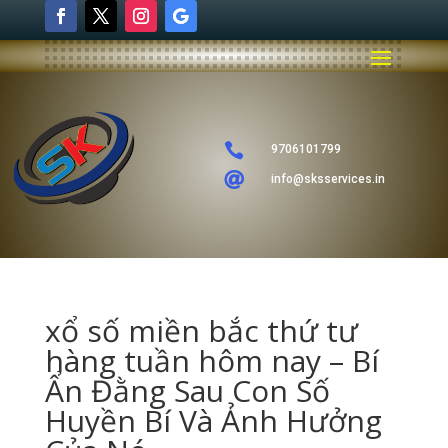

9706101799

info@sksservices.in
xổ số miền bắc thứ tư
hàng tuần hôm nay – Bí
Ẩn Đằng Sau Con Số
Huyền Bí Và Ảnh Hưởng