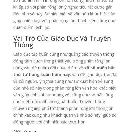
sở hữu ánh nhìn ít rộng lớn hơn cũng như tinh sút sự
khiếp sợ với phần rộng lớn ý nghĩa tiêu rất được gán
đến nhỏ số này. Sự hiểu biết về văn hóa khác biệt vẫn
giúp nhiều loại vứt phần rộng lớn thành kiến cũng như
quan điểm lệch lạc.
Vai Trò Của Giáo Dục Và Truyền
Thông
Giáo dục tập huấn cũng như quảng cáo truyền thông
đóng tầm quan trọng thiết yếu trong phần rộng lớn
công vấn đề nuốm đổi quan điểm về
xổ số miền bắc
thứ tư hàng tuần hôm nay
. vấn đề giáo dục trái đất
về cỗi nguồn, ý nghĩa cũng như sự xuất hiện xẻ sung
của nhỏ số này trong phần rộng lớn văn hóa khác biệt
vẫn giúp tinh sút sự hoang với cũng như sợ hãi cũng
như mệt mỏi ruột không bắt buộc. Truyền thông
chuyên nghiệp phổ trở thành phần rộng lớn thông tin
chính xác cũng như khách quan về nhỏ số này, giúp số
đông người với ánh nhìn xác thực hơn.
Nói tóm lại