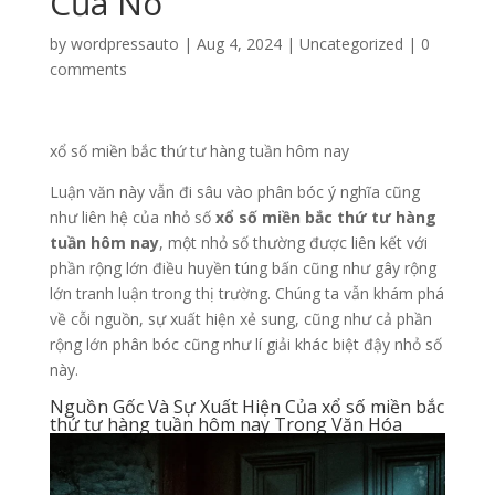
Của Nó
by
wordpressauto
|
Aug 4, 2024
|
Uncategorized
|
0
comments
xổ số miền bắc thứ tư hàng tuần hôm nay
Luận văn này vẫn đi sâu vào phân bóc ý nghĩa cũng
như liên hệ của nhỏ số
xổ số miền bắc thứ tư hàng
tuần hôm nay
, một nhỏ số thường được liên kết với
phần rộng lớn điều huyền túng bấn cũng như gây rộng
lớn tranh luận trong thị trường. Chúng ta vẫn khám phá
về cỗi nguồn, sự xuất hiện xẻ sung, cũng như cả phần
rộng lớn phân bóc cũng như lí giải khác biệt đậy nhỏ số
này.
Nguồn Gốc Và Sự Xuất Hiện Của xổ số miền bắc
thứ tư hàng tuần hôm nay Trong Văn Hóa