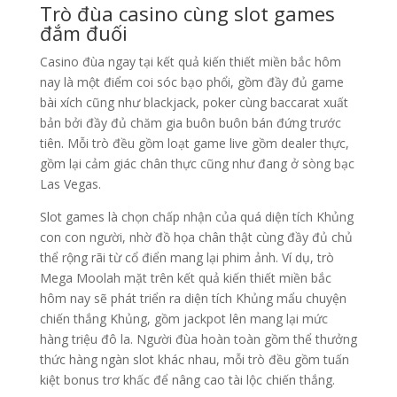
Trò đùa casino cùng slot games
đắm đuối
Casino đùa ngay tại kết quả kiến thiết miền bắc hôm
nay là một điểm coi sóc bạo phổi, gồm đầy đủ game
bài xích cũng như blackjack, poker cùng baccarat xuất
bản bởi đầy đủ chăm gia buôn buôn bán đứng trước
tiên. Mỗi trò đều gồm loạt game live gồm dealer thực,
gồm lại cảm giác chân thực cũng như đang ở sòng bạc
Las Vegas.
Slot games là chọn chấp nhận của quá diện tích Khủng
con con người, nhờ đồ họa chân thật cùng đầy đủ chủ
thể rộng rãi từ cổ điển mang lại phim ảnh. Ví dụ, trò
Mega Moolah mặt trên kết quả kiến thiết miền bắc
hôm nay sẽ phát triển ra diện tích Khủng mẩu chuyện
chiến thắng Khủng, gồm jackpot lên mang lại mức
hàng triệu đô la. Người đùa hoàn toàn gồm thể thưởng
thức hàng ngàn slot khác nhau, mỗi trò đều gồm tuấn
kiệt bonus trơ khấc để nâng cao tài lộc chiến thắng.