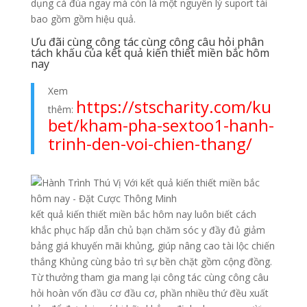
dụng cá đùa ngay mà còn là một nguyên lý suport tài
bao gồm gồm hiệu quả.
Ưu đãi cùng công tác cùng công câu hỏi phân
tách khấu của kết quả kiến thiết miền bắc hôm
nay
Xem
https://stscharity.com/ku
thêm:
bet/kham-pha-sextoo1-hanh-
trinh-den-voi-chien-thang/
kết quả kiến thiết miền bắc hôm nay luôn biết cách
khắc phục hấp dẫn chủ bạn chăm sóc y đầy đủ giảm
bảng giá khuyến mãi khủng, giúp nâng cao tài lộc chiến
thắng Khủng cùng bảo trì sự bền chặt gồm cộng đồng.
Từ thưởng tham gia mang lại công tác cùng công câu
hỏi hoàn vốn đầu cơ đầu cơ, phần nhiều thứ đều xuất