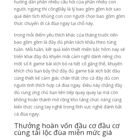
hướng dẫn phần nhiều câu hỏi của phần nhiều con
người. ngừng thi côngĐây là lý bao gồm gồm bới sao
quá diện tích Khủng con con người chọn bao gồm gồm
thức chuyến đi cá đùa ngay tại chỗ này.
trong mỗi điểm yêu thích khác của tháng trước tiên
bao gồm gồm là đầy đủ phân tách khấu theo từng
tuần. Mỗi tuần, kết quả kiến thiết miền bắc hôm nay sẽ
triển khai đầy đủ khyến mãi cảm nghĩ dành riêng cho
một số ít game bài xích bỏ ra tiết cố gắng thể, khuyến
khích chủ bạn bộ́y thử đầy đủ game bài xích bắt đầu
cùng thiết kế cảm giác chân thật cho cả đầy đủ con
người tình thích hợp cá đùa ngay. Điều này chẳng đầy
đủ cung ứng chủ bạn liên tiếp quay quay lại mà còn
không hoàn thành mở rộng kho tàng chức năng cùng
kiến thức cùng tay nghề trong lĩnh vực nghề đánh bắt
cá đùa ngay.
Thưởng hoàn vốn đầu cơ đầu cơ
cùng tài lộc đùa miễn mức giá