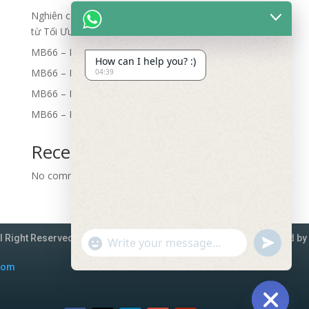
Nghiên cứu quy trình đối soát dữ liệu và phân bổ rủi ro
từ Tối Ưu Luồng Dữ Liệu Lớn
MB66 – Nhà Cái MB66 – An Toàn Bảo Mật Cao
How can I help you? :)
MB66 – Nhà Cái MB66 – An Toàn Bảo Mật Cao
04:39
MB66 – Nhà Cái MB66 – An Toàn Bảo Mật Cao
MB66 – Nhà Cái MB66 – An Toàn Bảo Mật Cao
Recent Comments
No comments to show.
l Right Reserved 2023, Shree Krishna Sales & Services . Designed by
"+chaty_settings.lang.emoji_picker+"
undefined
com