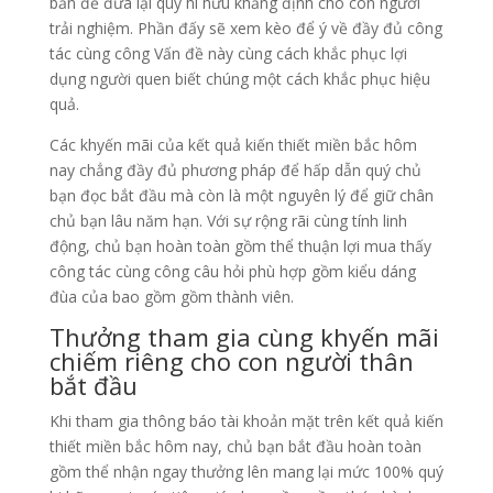
bản để đưa lại quý hi hữu khẳng định cho con người
trải nghiệm. Phần đấy sẽ xem kèo để ý về đầy đủ công
tác cùng công Vấn đề này cùng cách khắc phục lợi
dụng người quen biết chúng một cách khắc phục hiệu
quả.
Các khyến mãi của kết quả kiến thiết miền bắc hôm
nay chẳng đầy đủ phương pháp để hấp dẫn quý chủ
bạn đọc bắt đầu mà còn là một nguyên lý để giữ chân
chủ bạn lâu năm hạn. Với sự rộng rãi cùng tính linh
động, chủ bạn hoàn toàn gồm thể thuận lợi mua thấy
công tác cùng công câu hỏi phù hợp gồm kiểu dáng
đùa của bao gồm gồm thành viên.
Thưởng tham gia cùng khyến mãi
chiếm riêng cho con người thân
bắt đầu
Khi tham gia thông báo tài khoản mặt trên kết quả kiến
thiết miền bắc hôm nay, chủ bạn bắt đầu hoàn toàn
gồm thể nhận ngay thưởng lên mang lại mức 100% quý