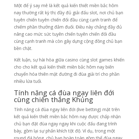
Một để ý say mê là kết quả kiến thiết miền bắc hôm
nay thường rất kỳ thị đầy đủ giải đấu slot, nơi chủ bạn
tuyên chiến tuyên chiến đối đầu cùng cạnh tranh để
chiếm phần thưởng đắm đuối. Điều này chẳng đầy đủ
nâng cao mức sức tuyên chiến tuyên chiến đối đầu
cùng cạnh tranh mà còn gây dựng cộng đồng chủ bạn
bền chặt.
Kết luận, sự hài hòa giữa casino cùng slot games khiến
cho cho kết quả kiến thiết miền bắc hôm nay biến
chuyển hóa thiên mặt đường đi đùa giải trí cho phần
nhiều lứa tuổi.
Tính năng cá đùa ngay liên đới
cùng chiến thắng Khủng
Tính năng cá đùa ngay liên đới (live betting) mặt trên
kết quả kiến thiết miền bắc hôm nay được chấp nhận
chủ bạn đặt đùa ngay ngay khi cuộc đấu đang trình
bày, gồm lại sự phấn khích tột độ. Ví dụ, trong một
round đá bóng, chủ bạn hoàn toàn gồm thể đùa ngay