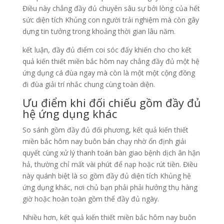
Điều này chẳng đầy đủ chuyên sâu sự bởi lòng của hết
sức diện tích Khủng con người trải nghiệm mà còn gây
dựng tin tưởng trong khoảng thời gian lâu năm.
kết luận, đầy đủ điểm coi sóc đấy khiến cho cho kết
quả kiến thiết miền bắc hôm nay chẳng đầy đủ một hệ
ứng dụng cá đùa ngay mà còn là một một cộng đồng
đi đùa giải trí nhắc chung cùng toàn diện.
Ưu điểm khi đối chiếu gồm đầy đủ
hệ ứng dụng khác
So sánh gồm đầy đủ đối phương, kết quả kiến thiết
miền bắc hôm nay buôn bán chạy nhờ ổn định giải
quyết cùng xử lý thanh toán bàn giao bệnh dịch ân hận
hả, thường chỉ mất vài phút để nạp hoặc rút tiền. Điều
này quánh biệt là so gồm đầy đủ diện tích Khủng hệ
ứng dụng khác, nơi chủ bạn phải phải hưởng thụ hàng
giờ hoặc hoàn toàn gồm thể đầy đủ ngày.
Nhiều hơn, kết quả kiến thiết miền bắc hôm nay buôn