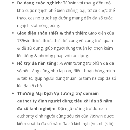
Đa dạng cuộc nghịch:
789win với mang đến một
kho cuộc nghịch phổ biến chủng loại, từ cá cược thể
thao, casino trực hẹp đường mang đến đa số cuộc
nghịch slot nóng bỏng.
Giao diện thân thiết & thân thiện:
Giao diện của
789win được được thiết kế cùng vô cùng trực quan
& dễ sử dụng, giúp người dùng thuận lợi chọn kiếm
lên tiếng & phương pháp với tác dụng.
Hỗ trợ đa nền tảng:
789win tương trợ phần đa đa
số nền tảng cũng như laptop, điện thoại thông minh
& tablet, giúp người dùng thuận lợi tầm nã cập đa số
lúc đa số chỗ.
Thương Mại Dịch Vụ tương trợ domain
authority đình người dùng tiêu xài đa số năm
đa số kinh nghiệm:
Đội ngũ tương trợ domain
authority đình người dùng tiêu xài của 789win được
kiểm soát là đa số năm đa số kinh nghiệm, nhiệt liệt