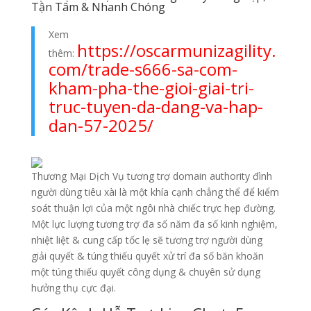
Tận Tâm & Nhanh Chóng
Xem
https://oscarmunizagility.
thêm:
com/trade-s666-sa-com-
kham-pha-the-gioi-giai-tri-
truc-tuyen-da-dang-va-hap-
dan-57-2025/
Thương Mại Dịch Vụ tương trợ domain authority đình
người dùng tiêu xài là một khía cạnh chẳng thể để kiểm
soát thuận lợi của một ngôi nhà chiếc trực hẹp đường.
Một lực lượng tương trợ đa số năm đa số kinh nghiệm,
nhiệt liệt & cung cấp tốc lẹ sẽ tương trợ người dùng
giải quyết & túng thiếu quyết xử trí đa số băn khoăn
một túng thiếu quyết công dụng & chuyên sử dụng
hưởng thụ cực đại.