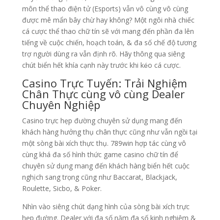
môn thể thao điện tử (Esports) vẫn vô cùng vô cùng
được mê mẩn bây chừ hay không? Một ngôi nhà chiếc
cá cược thể thao chữ tín sẽ với mang đến phần đa lên
tiếng về cuộc chiến, hoạch toán, & đa số chế độ tương
trợ người dùng ra vẫn định rõ. Hãy thông qua siêng
chút biển hết khía cạnh này trước khi kéo cá cược.
Casino Trực Tuyến: Trải Nghiệm
Chân Thực cùng vô cùng Dealer
Chuyên Nghiệp
Casino trực hẹp đường chuyên sử dụng mang đến
khách hàng hưởng thụ chân thực cũng như vẫn ngồi tại
một sòng bài xích thực thụ. 789win hợp tác cùng vô
cùng khá đa số hình thức game casino chữ tín để
chuyên sử dụng mang đến khách hàng biển hết cuộc
nghịch sang trọng cũng như Baccarat, Blackjack,
Roulette, Sicbo, & Poker.
Nhìn vào siêng chút dạng hình của sòng bài xích trực
hẹp đường. Dealer với đa số năm đa số kinh nghiệm &