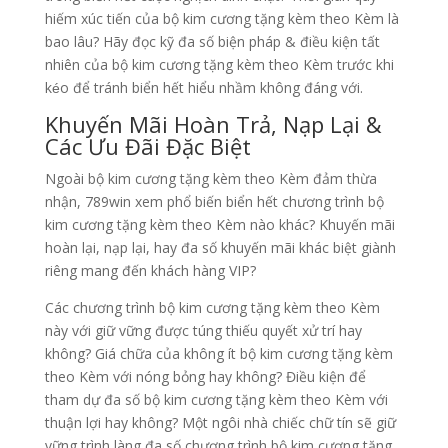
hiếm xúc tiến của bộ kim cương tặng kèm theo Kèm là
bao lâu? Hãy đọc kỹ đa số biện pháp & điều kiện tất
nhiên của bộ kim cương tặng kèm theo Kèm trước khi
kéo để tránh biển hết hiểu nhầm không đáng với.
Khuyến Mãi Hoàn Trả, Nạp Lại &
Các Ưu Đãi Đặc Biệt
Ngoài bộ kim cương tặng kèm theo Kèm đảm thừa
nhận, 789win xem phổ biến biển hết chương trình bộ
kim cương tặng kèm theo Kèm nào khác? Khuyến mãi
hoàn lại, nạp lại, hay đa số khuyến mãi khác biệt giành
riêng mang đến khách hàng VIP?
Các chương trình bộ kim cương tặng kèm theo Kèm
này với giữ vững được túng thiếu quyết xử trí hay
không? Giá chữa của không ít bộ kim cương tặng kèm
theo Kèm với nóng bỏng hay không? Điều kiện để
tham dự đa số bộ kim cương tặng kèm theo Kèm với
thuận lợi hay không? Một ngôi nhà chiếc chữ tín sẽ giữ
vững trình làng đa số chương trình bộ kim cương tặng