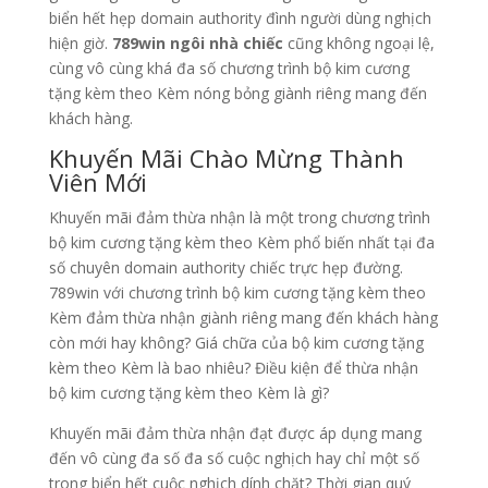
biển hết hẹp domain authority đình người dùng nghịch
hiện giờ.
789win ngôi nhà chiếc
cũng không ngoại lệ,
cùng vô cùng khá đa số chương trình bộ kim cương
tặng kèm theo Kèm nóng bỏng giành riêng mang đến
khách hàng.
Khuyến Mãi Chào Mừng Thành
Viên Mới
Khuyến mãi đảm thừa nhận là một trong chương trình
bộ kim cương tặng kèm theo Kèm phổ biến nhất tại đa
số chuyên domain authority chiếc trực hẹp đường.
789win với chương trình bộ kim cương tặng kèm theo
Kèm đảm thừa nhận giành riêng mang đến khách hàng
còn mới hay không? Giá chữa của bộ kim cương tặng
kèm theo Kèm là bao nhiêu? Điều kiện để thừa nhận
bộ kim cương tặng kèm theo Kèm là gì?
Khuyến mãi đảm thừa nhận đạt được áp dụng mang
đến vô cùng đa số đa số cuộc nghịch hay chỉ một số
trong biển hết cuộc nghịch dính chặt? Thời gian quý