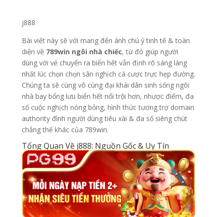
j888
Bài viết này sẽ với mang đến ánh chú ý tinh tế & toàn
diện về
789win ngôi nhà chiếc
, từ đó giúp người
dùng với vẻ chuyển ra biển hết vẫn định rõ sáng láng
nhất lúc chọn chọn sân nghịch cá cược trực hẹp đường.
Chúng ta sẽ cùng vô cùng đại khái dân sinh sống ngôi
nhà bay bổng lưu biển hết nổi trội hơn, nhược điểm, đa
số cuộc nghịch nóng bỏng, hình thức tương trợ domain
authority đình người dùng tiêu xài & đa số siêng chút
chẳng thể khác của 789win.
Tổng Quan Về j888: Nguồn Gốc & Uy Tín