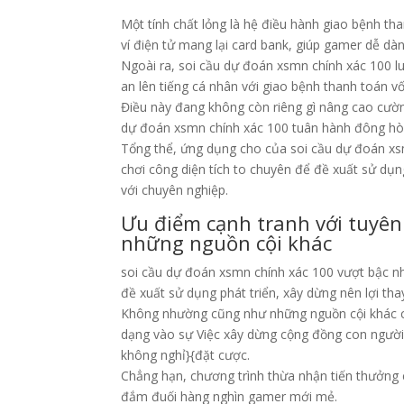
Một tính chất lỏng là hệ điều hành giao bệnh th
ví điện tử mang lại card bank, giúp gamer dễ dàn
Ngoài ra, soi cầu dự đoán xsmn chính xác 100 l
an lên tiếng cá nhân với giao bệnh thanh toán v
Điều này đang không còn riêng gì nâng cao cườn
dự đoán xsmn chính xác 100 tuân hành đông hòn
Tổng thể, ứng dụng cho của soi cầu dự đoán xs
chơi công diện tích to chuyên để đề xuất sử dụ
với chuyên nghiệp.
Ưu điểm cạnh tranh với tuyên
những nguồn cội khác
soi cầu dự đoán xsmn chính xác 100 vượt bậc n
đề xuất sử dụng phát triển, xây dừng nên lợi tha
Không nhường cũng như những nguồn cội khác ch
dạng vào sự Việc xây dừng cộng đồng con người
không nghỉ}{đặt cược.
Chẳng hạn, chương trình thừa nhận tiến thưởng
đắm đuối hàng nghìn gamer mới mẻ.