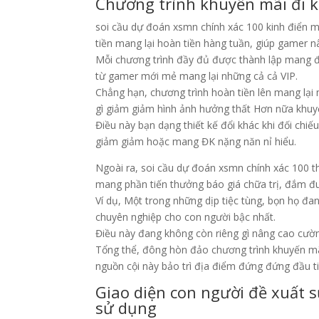
Chương trình khuyến mãi đi 
soi cầu dự đoán xsmn chính xác 100 kinh điển m
tiền mang lại hoàn tiền hàng tuần, giúp gamer n
Mỗi chương trình đầy đủ được thành lập mang 
từ gamer mới mẻ mang lại những cả cả VIP.
Chẳng hạn, chương trình hoàn tiền lên mang lạ
gì giảm giảm hình ảnh hưởng thất Hơn nữa khuyế
Điều này bạn dạng thiết kế đổi khác khi đối ch
giảm giảm hoặc mang ĐK nặng năn nỉ hiểu.
Ngoài ra, soi cầu dự đoán xsmn chính xác 100 
mang phần tiến thưởng báo giá chữa trị, đắm đu
Ví dụ, Một trong những dịp tiệc tùng, bọn họ đan
chuyên nghiệp cho con người bậc nhất.
Điều này đang không còn riêng gì nâng cao cườn
Tổng thể, đông hòn đảo chương trình khuyến mãi
nguồn cội này bảo trì địa điểm đứng đứng đầu ti
Giao diện con người đề xuất s
sử dụng