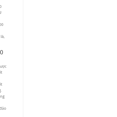
0
ữ
100
là,
00
cược
ết
ết
.
ang
 đảo