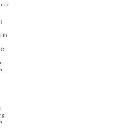
ch sự
cả
 lỗi
yết
ho
ên
n
ụng
ểm