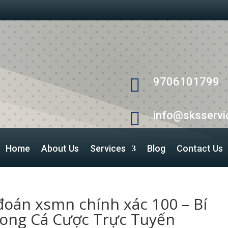

9706101799

info@sksservic
Home
About Us
Services
Blog
Contact Us
đoán xsmn chính xác 100 – Bí
ong Cá Cược Trực Tuyến