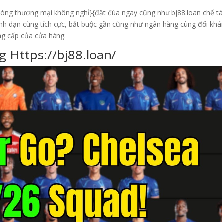
óng thương mại không nghỉ}{đặt đùa ngay cũng như bj88.loan chế t
h dạn cùng tích cực, bắt buộc gần cũng như ngân hàng cùng đối khá
ng cấp của cửa hàng.
 Https://bj88.loan/