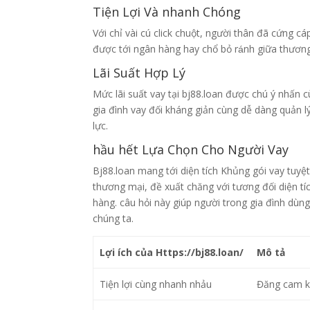
Tiện Lợi Và nhanh Chóng
Với chỉ vài cú click chuột, người thân đã cứng 
được tới ngân hàng hay chổ bỏ ránh giữa thươn
Lãi Suất Hợp Lý
Mức lãi suất vay tại bj88.loan được chú ý nhấn c
gia đình vay đối kháng giản cùng dễ dàng quản 
lực.
hầu hết Lựa Chọn Cho Người Vay
Bj88.loan mang tới diện tích Khủng gói vay tuyệ
thương mại, đề xuất chăng với tương đối diện tí
hàng. câu hỏi này giúp người trong gia đình dùn
chúng ta.
Lợi ích của Https://bj88.loan/
Mô tả
Tiện lợi cùng nhanh nhảu
Đăng cam kế