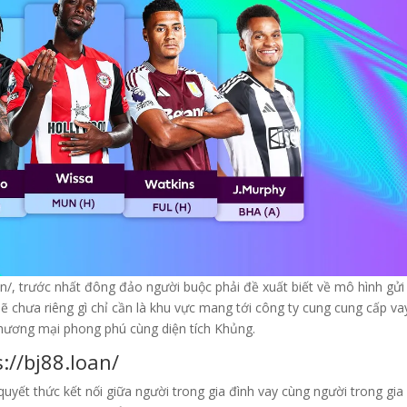
oan/, trước nhất đông đảo người buộc phải đề xuất biết về mô hình gửi
chưa riêng gì chỉ cần là khu vực mang tới công ty cung cung cấp va
thương mại phong phú cùng diện tích Khủng.
//bj88.loan/
uyết thức kết nối giữa người trong gia đình vay cùng người trong gia