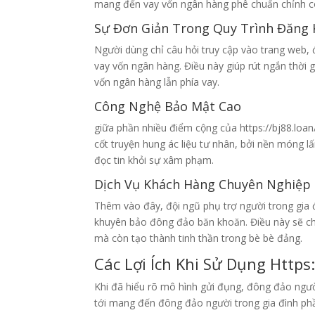
mang đến vay vốn ngân hàng phê chuẩn chỉnh c
Sự Đơn Giản Trong Quy Trình Đăng 
Người dùng chỉ câu hỏi truy cập vào trang web,
vay vốn ngân hàng. Điều này giúp rút ngắn thời
vốn ngân hàng lẫn phía vay.
Công Nghệ Bảo Mật Cao
giữa phần nhiều điểm cộng của https://bj88.loan
cốt truyện hung ác liệu tư nhân, bởi nền móng
đọc tin khỏi sự xâm phạm.
Dịch Vụ Khách Hàng Chuyên Nghiệp
Thêm vào đây, đội ngũ phụ trợ người trong gia 
khuyên bảo đông đảo băn khoăn. Điều này sẽ chư
mà còn tạo thành tinh thần trong bè bè đảng.
Các Lợi Ích Khi Sử Dụng Https:
Khi đã hiểu rõ mô hình gửi đụng, đông đảo ngư
tới mang đến đông đảo người trong gia đình phầ