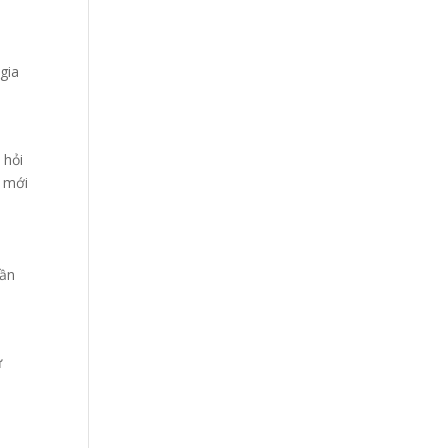
gia
 hỏi
h mới
dần
ừ
a