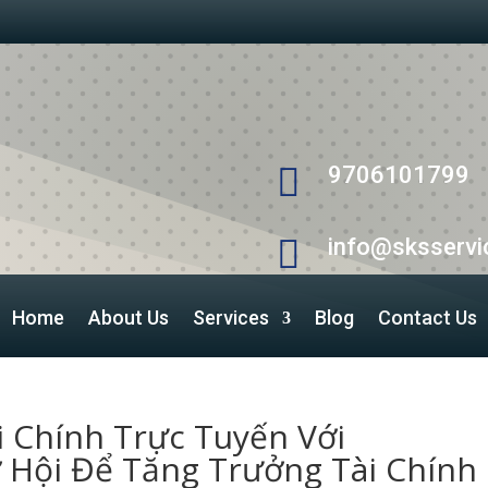

9706101799

info@sksservic
Home
About Us
Services
Blog
Contact Us
i Chính Trực Tuyến Với
ơ Hội Để Tăng Trưởng Tài Chính