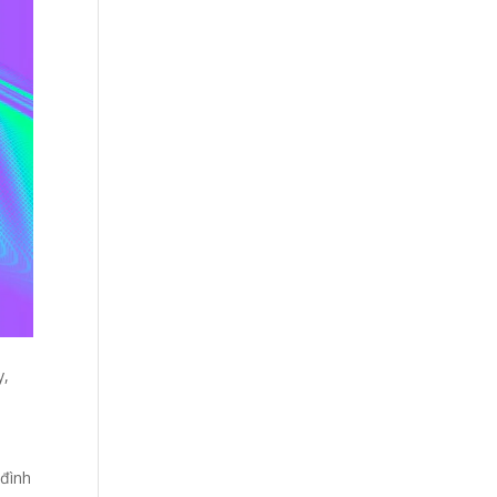
y,
 đình