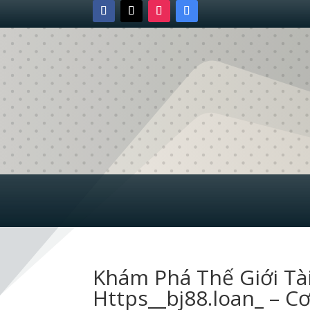
Khám Phá Thế Giới Tà
Https__bj88.loan_ – C