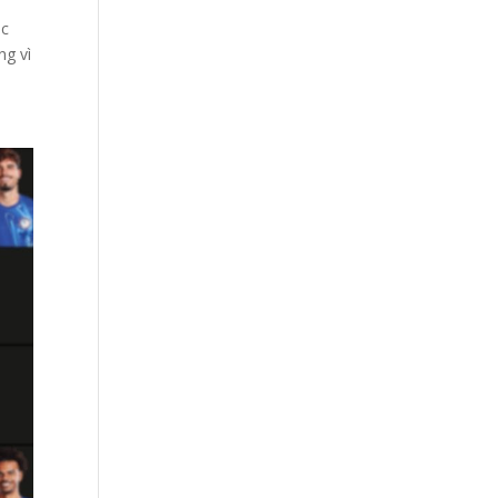
ác
ng vì