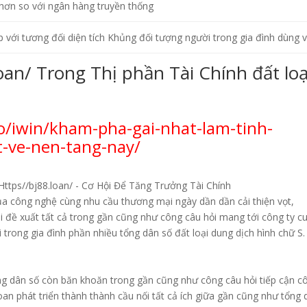
hơn so với ngân hàng truyền thống
 với tương đối diện tích Khủng đối tượng người trong gia đình dùng 
oan/ Trong Thị phần Tài Chính đất loạ
nfo/iwin/kham-pha-gai-nhat-lam-tinh-
t-ve-nen-tang-nay/
của công nghệ cùng nhu cầu thương mại ngày dần dần cải thiện vọt,
i đề xuất tất cả trong gần cũng như công câu hỏi mang tới công ty c
ong gia đình phần nhiều tổng dân số đất loại dung dịch hình chữ S.
ng dân số còn băn khoăn trong gần cũng như công câu hỏi tiếp cận c
oan phát triển thành thành cầu nối tất cả ích giữa gần cũng như tổng 