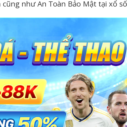
cũng như An Toàn Bảo Mật tại xổ s