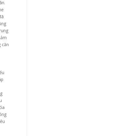
ân.
ne
đã
cũng
rung
 cảm
g căn
yếu
áp
ng
u
hóa
công
yêu