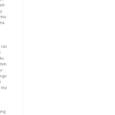
ình
ảy
 thứ
phá
u căn
i
iều
tình
hư
logo
ố
 thứ
rạng