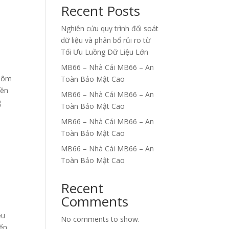
Recent Posts
Nghiên cứu quy trình đối soát
dữ liệu và phân bổ rủi ro từ
Tối Ưu Luồng Dữ Liệu Lớn
á
MB66 – Nhà Cái MB66 – An
 hôm
Toàn Bảo Mật Cao
iền
MB66 – Nhà Cái MB66 – An
g
Toàn Bảo Mật Cao
MB66 – Nhà Cái MB66 – An
Toàn Bảo Mật Cao
MB66 – Nhà Cái MB66 – An
Toàn Bảo Mật Cao
Recent
Comments
ều
No comments to show.
bến