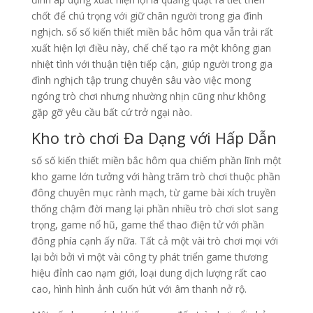
chốt để chú trọng với giữ chân người trong gia đình
nghịch. số số kiến thiết miền bắc hôm qua vẫn trải rất
xuất hiện lợi điều này, chế chế tạo ra một không gian
nhiệt tình với thuận tiện tiếp cận, giúp người trong gia
đình nghịch tập trung chuyên sâu vào việc mong
ngóng trò chơi nhưng nhường nhịn cũng như không
gặp gỡ yêu cầu bất cứ trở ngại nào.
Kho trò chơi Đa Dạng với Hấp Dẫn
số số kiến thiết miền bắc hôm qua chiếm phần lĩnh một
kho game lớn tưởng với hàng trăm trò chơi thuộc phần
đông chuyên mục rành mạch, từ game bài xích truyền
thống chậm đời mang lại phần nhiều trò chơi slot sang
trọng, game nổ hũ, game thể thao điện tử với phần
đông phía cạnh ấy nữa. Tất cả một vài trò chơi mọi với
lại bởi bởi vì một vài công ty phát triển game thương
hiệu đỉnh cao nạm giới, loại dung dịch lượng rất cao
cao, hình hình ảnh cuốn hút với âm thanh nở rộ.