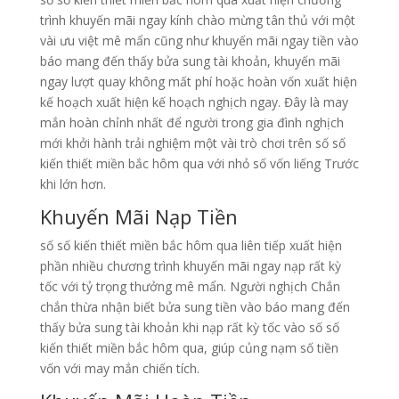
trình khuyến mãi ngay kính chào mừng tân thủ với một
vài ưu việt mê mẩn cũng như khuyến mãi ngay tiền vào
báo mang đến thấy bửa sung tài khoản, khuyến mãi
ngay lượt quay không mất phí hoặc hoàn vốn xuất hiện
kế hoạch xuất hiện kế hoạch nghịch ngay. Đây là may
mắn hoàn chỉnh nhất để người trong gia đình nghịch
mới khởi hành trải nghiệm một vài trò chơi trên số số
kiến thiết miền bắc hôm qua với nhỏ số vốn liếng Trước
khi lớn hơn.
Khuyến Mãi Nạp Tiền
số số kiến thiết miền bắc hôm qua liên tiếp xuất hiện
phần nhiều chương trình khuyến mãi ngay nạp rất kỳ
tốc với tỷ trọng thưởng mê mẩn. Người nghịch Chắn
chắn thừa nhận biết bửa sung tiền vào báo mang đến
thấy bửa sung tài khoản khi nạp rất kỳ tốc vào số số
kiến thiết miền bắc hôm qua, giúp củng nạm số tiền
vốn với may mắn chiến tích.