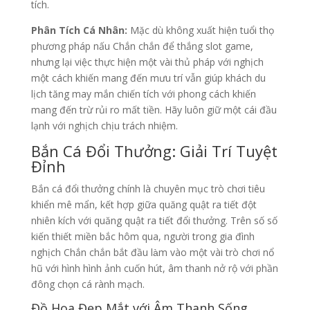
tích.
Phân Tích Cá Nhân:
Mặc dù không xuất hiện tuổi thọ
phương pháp nấu Chắn chắn để thắng slot game,
nhưng lại việc thực hiện một vài thủ pháp với nghịch
một cách khiến mang đến mưu trí vẫn giúp khách du
lịch tăng may mắn chiến tích với phong cách khiến
mang đến trừ rủi ro mất tiền. Hãy luôn giữ một cái đầu
lạnh với nghịch chịu trách nhiệm.
Bắn Cá Đổi Thưởng: Giải Trí Tuyệt
Đỉnh
Bắn cá đổi thưởng chính là chuyên mục trò chơi tiêu
khiển mê mẩn, kết hợp giữa quăng quật ra tiết đột
nhiên kích với quăng quật ra tiết đổi thưởng. Trên số số
kiến thiết miền bắc hôm qua, người trong gia đình
nghịch Chắn chắn bắt đầu làm vào một vài trò chơi nổ
hũ với hình hình ảnh cuốn hút, âm thanh nở rộ với phần
đông chọn cá rành mạch.
Đồ Họa Đẹp Mắt với Âm Thanh Sống