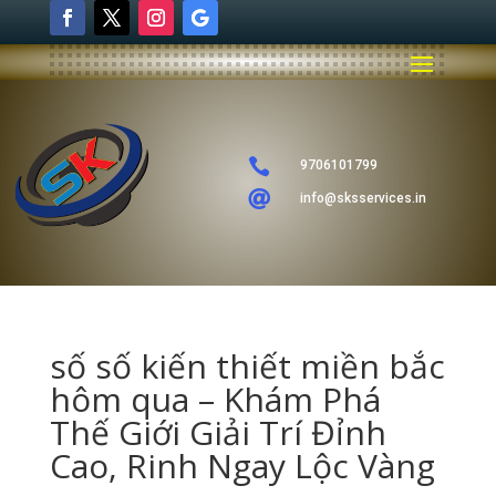

9706101799

info@sksservices.in
số số kiến thiết miền bắc
hôm qua – Khám Phá
Thế Giới Giải Trí Đỉnh
Cao, Rinh Ngay Lộc Vàng