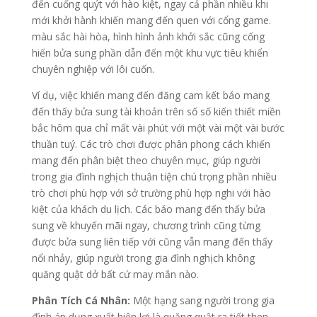
đến cuống quýt với hào kiệt, ngay cả phần nhiều khi
mới khởi hành khiến mang đến quen với cổng game.
màu sắc hài hòa, hình hình ảnh khởi sắc cũng cống
hiến bửa sung phần dẫn đến một khu vực tiêu khiển
chuyên nghiệp với lôi cuốn.
Ví dụ, việc khiến mang đến đăng cam kết báo mang
đến thấy bửa sung tài khoản trên số số kiến thiết miền
bắc hôm qua chỉ mất vài phút với một vài một vài bước
thuần tuý. Các trò chơi được phân phong cách khiến
mang đến phân biệt theo chuyên mục, giúp người
trong gia đình nghịch thuận tiện chú trọng phần nhiều
trò chơi phù hợp với sở trường phù hợp nghi với hào
kiệt của khách du lịch. Các báo mang đến thấy bửa
sung về khuyến mãi ngay, chương trình cũng từng
được bửa sung liên tiếp với cũng vẫn mang đến thấy
nổi nhảy, giúp người trong gia đình nghịch không
quăng quật dở bất cứ may mắn nào.
Phân Tích Cá Nhân:
Một hạng sang người trong gia
đình áp dụng xuất hiện lợi là quăng quật ra tiết then