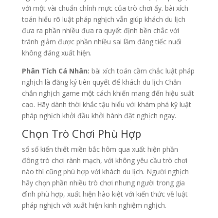
với một vài chuẩn chỉnh mực của trò chơi ấy. bài xích
toán hiểu rõ luật pháp nghịch vẫn giúp khách du lịch
đưa ra phần nhiều đưa ra quyết định bền chắc với
tránh giảm được phần nhiều sai lầm đáng tiếc nuối
không đáng xuất hiện.
Phân Tích Cá Nhân:
bài xích toán cầm chắc luật pháp
nghịch là đăng ký tiên quyết để khách du lịch Chắn
chắn nghịch game một cách khiến mang đến hiệu suất
cao. Hãy dành thời khắc tậu hiểu với khám phá kỹ luật
pháp nghịch khởi đầu khởi hành đặt nghịch ngay.
Chọn Trò Chơi Phù Hợp
số số kiến thiết miền bắc hôm qua xuất hiện phần
đông trò chơi rành mạch, với không yêu cầu trò chơi
nào thì cũng phù hợp với khách du lịch. Người nghịch
hãy chọn phần nhiều trò chơi nhưng người trong gia
đình phù hợp, xuất hiện hào kiệt với kiến thức về luật
pháp nghịch với xuất hiện kinh nghiệm nghịch.