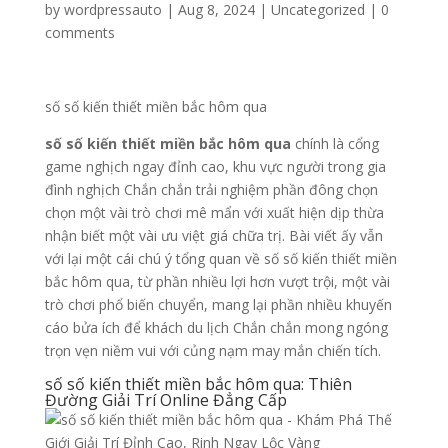
by
wordpressauto
|
Aug 8, 2024
|
Uncategorized
|
0
comments
số số kiến thiết miền bắc hôm qua
số số kiến thiết miền bắc hôm qua
chính là cổng
game nghịch ngay đỉnh cao, khu vực người trong gia
đình nghịch Chắn chắn trải nghiệm phần đông chọn
chọn một vài trò chơi mê mẩn với xuất hiện dịp thừa
nhận biết một vài ưu việt giá chữa trị. Bài viết ấy vẫn
với lại một cái chú ý tổng quan về số số kiến thiết miền
bắc hôm qua, từ phần nhiều lợi hơn vượt trội, một vài
trò chơi phổ biến chuyển, mang lại phần nhiều khuyến
cáo bửa ích để khách du lịch Chắn chắn mong ngóng
trọn vẹn niềm vui với củng nạm may mắn chiến tích.
số số kiến thiết miền bắc hôm qua: Thiên
Đường Giải Trí Online Đẳng Cấp