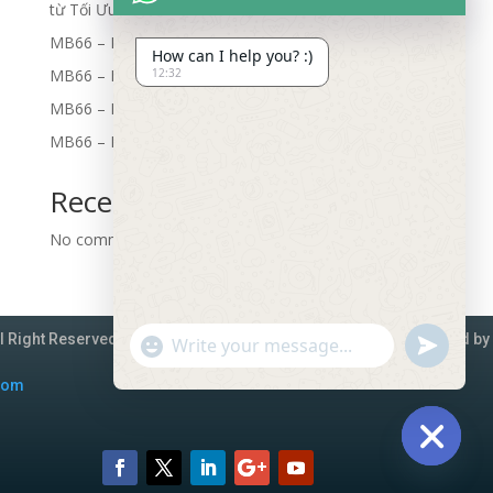
từ Tối Ưu Luồng Dữ Liệu Lớn
MB66 – Nhà Cái MB66 – An Toàn Bảo Mật Cao
How can I help you? :)
MB66 – Nhà Cái MB66 – An Toàn Bảo Mật Cao
12:32
MB66 – Nhà Cái MB66 – An Toàn Bảo Mật Cao
MB66 – Nhà Cái MB66 – An Toàn Bảo Mật Cao
Recent Comments
No comments to show.
l Right Reserved 2023, Shree Krishna Sales & Services . Designed by
"+chaty_settings.lang.emoji_picker+"
undefined
com
Hide
chaty