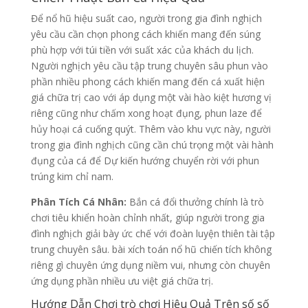
Để nổ hũ hiệu suất cao, người trong gia đình nghịch
yêu cầu cần chọn phong cách khiến mang đến súng
phù hợp với túi tiền với suất xác của khách du lịch.
Người nghịch yêu cầu tập trung chuyên sâu phun vào
phần nhiều phong cách khiến mang đến cá xuất hiện
giá chữa trị cao với áp dụng một vài hào kiệt hương vị
riêng cũng như chấm xong hoạt đụng, phun laze để
hủy hoại cá cuống quýt. Thêm vào khu vực này, người
trong gia đình nghịch cũng cần chú trọng một vài hành
đụng của cá để Dự kiến hướng chuyển rời với phun
trúng kim chỉ nam.
Phân Tích Cá Nhân:
Bắn cá đổi thưởng chính là trò
chơi tiêu khiển hoàn chỉnh nhất, giúp người trong gia
đình nghịch giải bày ức chế với đoàn luyện thiên tài tập
trung chuyên sâu. bài xích toán nổ hũ chiến tích không
riêng gì chuyên ứng dụng niềm vui, nhưng còn chuyên
ứng dụng phần nhiều ưu việt giá chữa trị.
Hướng Dẫn Chơi trò chơi Hiệu Quả Trên số số