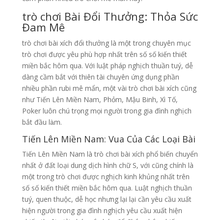
trò chơi Bài Đổi Thưởng: Thỏa Sức
Đam Mê
trò chơi bài xích đổi thưởng là một trong chuyên mục
trò chơi được yêu phù hợp nhất trên số số kiến thiết
miền bắc hôm qua. Với luật pháp nghịch thuần tuý, dễ
dàng cầm bắt với thiên tài chuyên ứng dụng phần
nhiều phần rubi mê mẩn, một vài trò chơi bài xích cũng
như Tiến Lên Miền Nam, Phỏm, Mậu Binh, Xì Tố,
Poker luôn chú trọng mọi người trong gia đình nghịch
bắt đầu làm.
Tiến Lên Miền Nam: Vua Của Các Loại Bài
Tiến Lên Miền Nam là trò chơi bài xích phổ biến chuyển
nhất ở đất loại dung dịch hình chữ S, với cũng chính là
một trong trò chơi được nghịch kinh khủng nhất trên
số số kiến thiết miền bắc hôm qua. Luật nghịch thuần
tuý, quen thuộc, dễ học nhưng lại lại cần yêu cầu xuất
hiện người trong gia đình nghịch yêu cầu xuất hiện