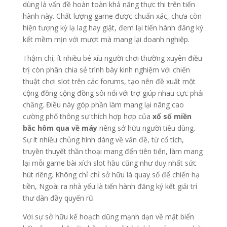
dùng là vấn đề hoàn toàn khả năng thực thi trên tiến
hành này. Chất lượng game được chuẩn xác, chưa còn
hiện tượng kỳ lạ lag hay giật, đem lại tiến hành đăng ký
kết mềm mịn với mượt mà mang lại doanh nghiệp.
Thậm chí, ít nhiều bé xíu người chơi thường xuyên điều
trị còn phân chia sẻ trình bày kinh nghiệm với chiến
thuật chơi slot trên các forums, tạo nên đề xuất một
cộng đồng cộng đồng sôi nổi với trợ giúp nhau cực phải
chăng. Điều này góp phần làm mang lại nâng cao
cường phổ thông sự thích hợp hợp của
xổ số miền
bắc hôm qua về máy
riêng sở hữu người tiêu dùng.
Sự ít nhiều chủng hình dáng về vấn đề, từ cổ tích,
truyền thuyết thần thoại mang đến tiên tiến, làm mang
lại mỗi game bài xích slot hầu cũng như duy nhất sức
hút riêng. Không chỉ chỉ sở hữu là quay số để chiến hạ
tiền, Ngoài ra nhà yếu là tiến hành đăng ký kết giải trí
thư dãn đầy quyến rũ.
Với sự sở hữu kế hoạch dũng mạnh dạn về mặt biển