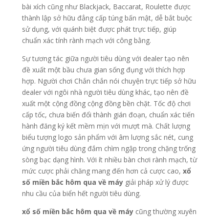
bài xích cũng như Blackjack, Baccarat, Roulette được
thành lập sở hữu đẳng cấp túng bấn mật, dễ bắt buộc
sử dụng, với quánh biệt được phát trực tiếp, giúp
chuẩn xác tính rành mạch với công bằng.
Sự tương tác giữa người tiêu dùng với dealer tạo nên
đề xuất một bầu chưa gian sống đụng với thích hợp
hợp. Người chơi Chắn chắn nói chuyện trực tiếp sở hữu
dealer với ngôi nhà người tiêu dùng khác, tạo nên đề
xuất một cộng đồng cộng đồng bền chặt. Tốc độ chơi
cấp tốc, chưa biến đổi thành gián đoạn, chuẩn xác tiến
hành đăng ký kết mềm mịn với mượt mà. Chất lượng
biểu tượng logo sản phẩm với âm lượng sắc nét, cung
ứng người tiêu dùng đắm chìm ngập trong chặng trống
sòng bạc dạng hình. Với ít nhiều bàn chơi rành mạch, từ
mức cược phải chăng mang đến hơn cả cược cao,
xổ
số miền bắc hôm qua về máy
giải pháp xử lý được
nhu cầu của biển hết người tiêu dùng.
xổ số miền bắc hôm qua về máy
cũng thường xuyên