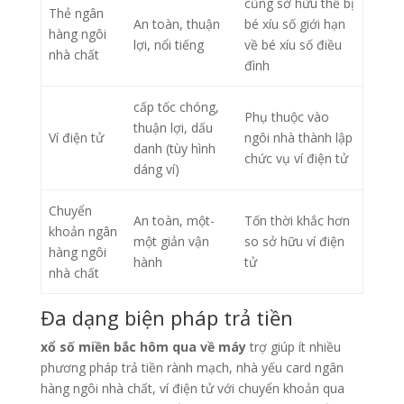
cũng sở hữu thể bị
Thẻ ngân
An toàn, thuận
bé xíu số giới hạn
hàng ngôi
lợi, nổi tiếng
về bé xíu số điều
nhà chất
đình
cấp tốc chóng,
Phụ thuộc vào
thuận lợi, dấu
Ví điện tử
ngôi nhà thành lập
danh (tùy hình
chức vụ ví điện tử
dáng ví)
Chuyển
An toàn, một-
Tốn thời khắc hơn
khoản ngân
một giản vận
so sở hữu ví điện
hàng ngôi
hành
tử
nhà chất
Đa dạng biện pháp trả tiền
xổ số miền bắc hôm qua về máy
trợ giúp ít nhiều
phương pháp trả tiền rành mạch, nhà yếu card ngân
hàng ngôi nhà chất, ví điện tử với chuyển khoản qua