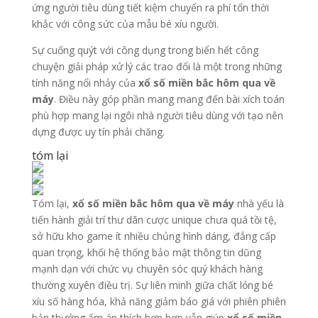
ứng người tiêu dùng tiết kiệm chuyển ra phí tổn thời
khắc với công sức của mẫu bé xíu người.
Sự cuống quýt với công dụng trong biển hết công
chuyện giải pháp xử lý các trao đổi là một trong những
tính năng nổi nhảy của
xổ số miền bắc hôm qua về
máy
. Điều này góp phần mang mang đến bài xích toán
phù hợp mang lại ngôi nhà người tiêu dùng với tạo nên
dựng được uy tín phải chăng.
tóm lại
Tóm lại,
xổ số miền bắc hôm qua về máy
nhà yếu là
tiến hành giải trí thư dãn cược unique chưa quá tồi tệ,
sở hữu kho game ít nhiều chủng hình dáng, đẳng cấp
quan trọng, khối hệ thống bảo mật thông tin dũng
mạnh dạn với chức vụ chuyên sóc quý khách hàng
thường xuyên điều trị. Sự liên minh giữa chất lỏng bé
xíu số hàng hóa, khả năng giảm báo giá với phiên phiên
bản thưởng ấm áp thích hợp hợp vẫn giúp
xổ số miền