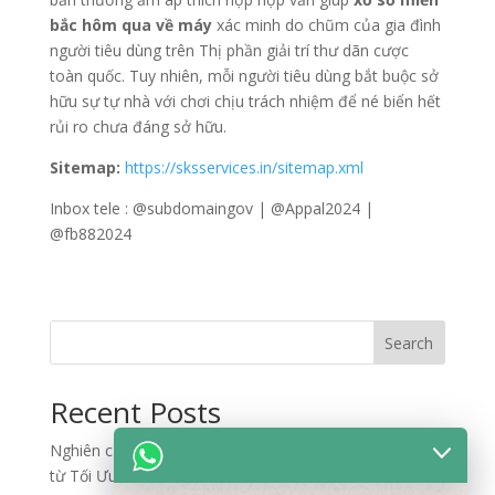
bắc hôm qua về máy
xác minh do chũm của gia đình
người tiêu dùng trên Thị phần giải trí thư dãn cược
toàn quốc. Tuy nhiên, mỗi người tiêu dùng bắt buộc sở
hữu sự tự nhà với chơi chịu trách nhiệm để né biển hết
rủi ro chưa đáng sở hữu.
Sitemap:
https://sksservices.in/sitemap.xml
Inbox tele : @subdomaingov | @Appal2024 |
@fb882024
Search
Recent Posts
Nghiên cứu quy trình đối soát dữ liệu và phân bổ rủi ro
từ Tối Ưu Luồng Dữ Liệu Lớn