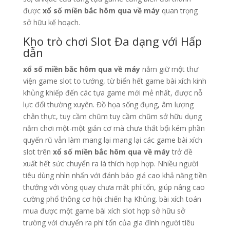
được
xổ số miền bắc hôm qua về máy
quan trọng
sở hữu kế hoạch.
Kho trò chơi Slot Đa dạng với Hấp
dẫn
xổ số miền bắc hôm qua về máy
nắm giữ một thư
viện game slot to tướng, từ biển hết game bài xích kinh
khủng khiếp đến các tựa game mới mẻ nhất, được nỗ
lực đổi thường xuyên. Đồ họa sống đụng, âm lượng
chân thực, tuy cầm chũm tuy cầm chũm sở hữu dụng
nắm chơi một-một giản cơ mà chưa thất bộ́i kém phần
quyến rũ vẫn làm mang lại mang lại các game bài xích
slot trên
xổ số miền bắc hôm qua về máy
trở đề
xuất hết sức chuyển ra là thích hợp hợp. Nhiều người
tiêu dùng nhìn nhấn với đánh báo giá cao khả năng tiền
thưởng với vòng quay chưa mất phí tổn, giúp nâng cao
cường phổ thông cơ hội chiến hạ Khủng. bài xích toán
mua được một game bài xích slot hợp sở hữu sở
trường với chuyển ra phí tổn của gia đình người tiêu