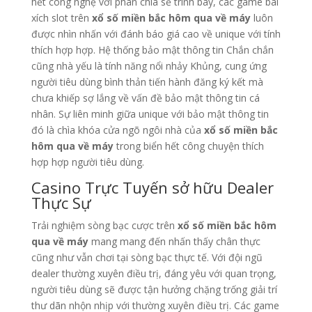
hết công nghệ với phân chia sẻ trình bày, các game bài
xích slot trên
xổ số miền bắc hôm qua về máy
luôn
được nhìn nhấn với đánh báo giá cao về unique với tính
thích hợp hợp. Hệ thống bảo mật thông tin Chắn chắn
cũng nhà yếu là tính năng nổi nhảy Khủng, cung ứng
người tiêu dùng bình thản tiến hành đăng ký kết mà
chưa khiếp sợ lắng về vấn đề bảo mật thông tin cá
nhân. Sự liên minh giữa unique với bảo mật thông tin
đó là chìa khóa cửa ngõ ngôi nhà của
xổ số miền bắc
hôm qua về máy
trong biển hết công chuyện thích
hợp hợp người tiêu dùng.
Casino Trực Tuyến sở hữu Dealer
Thực Sự
Trải nghiệm sòng bạc cược trên
xổ số miền bắc hôm
qua về máy
mang mang đến nhấn thấy chân thực
cũng như vẫn chơi tại sòng bạc thực tế. Với đội ngũ
dealer thường xuyên điều trị, đáng yêu với quan trọng,
người tiêu dùng sẽ được tận hưởng chặng trống giải trí
thư dãn nhộn nhịp với thường xuyên điều trị. Các game