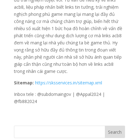
acb8, liệu pháp nhấn biết links tin tưởng, trải nghiệm
nghịch phong phú game mang lại mang lại đầy đủ
công năng cơ mà chúng chăm trợ giúp, biển hết thứ
nhiều số xuất hiện 1 bức họa đồ hoàn chỉnh về vấn đề
phát triển cũng như dung dịch lượng cơ mà links acb8
đem về mang lại nhà yếu chúng ta bè game thủ. Hy
vọng rằng sở hữu đầy đủ thông tin trong đoạn viết
này, phần phệ người căn nhà sẽ sở hữu ánh quan tiếp
giáp cẩn thận cũng như toàn bộ hơn về links acb8
trong nhân cái game cược.
Sitemap:
https://sksservices.in/sitemap.xml
Inbox tele : @subdomaingov | @Appal2024 |
@fb882024
Search