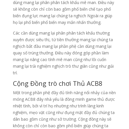
dùng mang lại phân phân tách khấu mê man. Điều này
sẽ không còn chỉ còn bao gồm phổ biến chế tạo phổ
biến đụng lực mang lại chúng ta nghịch Ngoài ra giúp
họ lại phổ biến phổ biến may mắn nhấn thưởng.
Các cần dùng mang lại phân phân tách khấu thường
xuyên được siêu thị, từ tiền thưởng mang lại chúng ta
nghịch bắt đầu mang lại phần phệ cần dùng mang lại
quay số trúng thưởng. Điều này đóng góp phần làm
mang lại nâng cao tính mê man cũng như lôi cuốn
mang lại trải nghiệm nghịch trò thư giãn cũng như giải
trí.
Cộng Đồng trò chơi Thủ ACB8
Một trong phần phệ đầy đủ tính năng nổi nhảy của nền
móng ACB8 đây nhà yếu là đồng minh game thủ được
nhiệt tình, bởi vì trí họ nhường như trình làng kinh
nghiệm, mẹo vặt cũng như đụng mặt đầy đủ chúng ta
dân bao gồm cũng như sở trường. Cộng đồng này sẽ
không còn chỉ còn bao gồm phổ biến giúp chúng ta