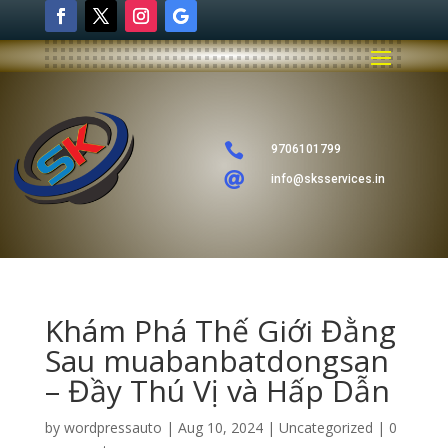

9706101799

info@sksservices.in
Khám Phá Thế Giới Đằng
Sau muabanbatdongsan
– Đầy Thú Vị và Hấp Dẫn
by
wordpressauto
|
Aug 10, 2024
|
Uncategorized
|
0