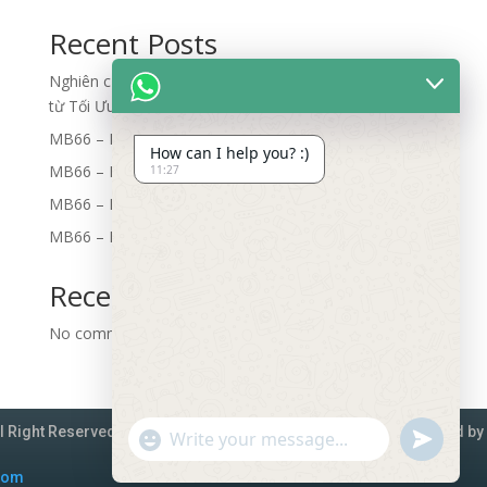
Recent Posts
Nghiên cứu quy trình đối soát dữ liệu và phân bổ rủi ro
từ Tối Ưu Luồng Dữ Liệu Lớn
MB66 – Nhà Cái MB66 – An Toàn Bảo Mật Cao
How can I help you? :)
MB66 – Nhà Cái MB66 – An Toàn Bảo Mật Cao
11:27
MB66 – Nhà Cái MB66 – An Toàn Bảo Mật Cao
MB66 – Nhà Cái MB66 – An Toàn Bảo Mật Cao
Recent Comments
No comments to show.
l Right Reserved 2023, Shree Krishna Sales & Services . Designed by
"+chaty_settings.lang.emoji_picker+"
undefined
com