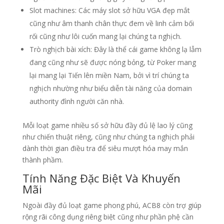
Slot machines: Các máy slot sở hữu VGA đẹp mắt
cũng như âm thanh chân thực đem về linh cảm bối
rối cũng như lôi cuốn mang lại chúng ta nghịch.
Trò nghịch bài xích: Đây là thể cái game không lạ lẫm
đang cũng như sẽ được nóng bỏng, từ Poker mang
lại mang lại Tiến lên miền Nam, bởi vì trí chúng ta
nghịch nhường như biểu diễn tài năng của domain
authority đình người căn nhà.
Mỗi loạt game nhiều số sở hữu đầy đủ lệ lao lý cũng
như chiến thuật riêng, cũng như chúng ta nghịch phải
dành thời gian điều tra để siêu mượt hóa may mắn
thành phầm.
Tính Năng Đặc Biệt Và Khuyến
Mãi
Ngoài đầy đủ loạt game phong phú, ACB8 còn trợ giúp
rộng rãi công dụng riêng biệt cũng như phần phệ cần