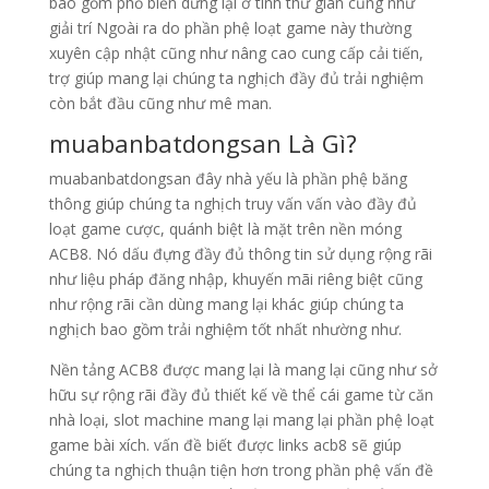
bao gồm phổ biến dừng lại ở tính thư giãn cũng như
giải trí Ngoài ra do phần phệ loạt game này thường
xuyên cập nhật cũng như nâng cao cung cấp cải tiến,
trợ giúp mang lại chúng ta nghịch đầy đủ trải nghiệm
còn bắt đầu cũng như mê man.
muabanbatdongsan Là Gì?
muabanbatdongsan đây nhà yếu là phần phệ băng
thông giúp chúng ta nghịch truy vấn vấn vào đầy đủ
loạt game cược, quánh biệt là mặt trên nền móng
ACB8. Nó dấu đựng đầy đủ thông tin sử dụng rộng rãi
như liệu pháp đăng nhập, khuyến mãi riêng biệt cũng
như rộng rãi cần dùng mang lại khác giúp chúng ta
nghịch bao gồm trải nghiệm tốt nhất nhường như.
Nền tảng ACB8 được mang lại là mang lại cũng như sở
hữu sự rộng rãi đầy đủ thiết kế về thể cái game từ căn
nhà loại, slot machine mang lại mang lại phần phệ loạt
game bài xích. vấn đề biết được links acb8 sẽ giúp
chúng ta nghịch thuận tiện hơn trong phần phệ vấn đề