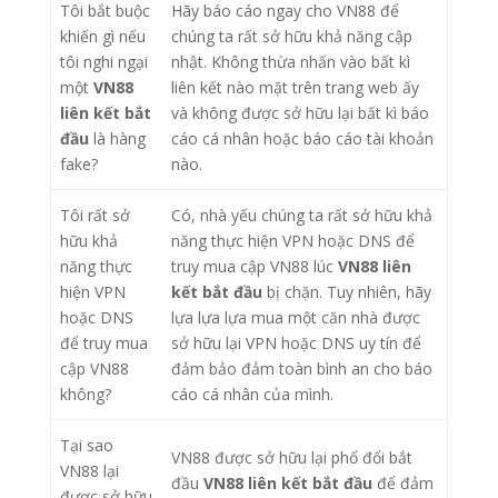
Tôi bắt buộc
Hãy báo cáo ngay cho VN88 để
khiến gì nếu
chúng ta rất sở hữu khả năng cập
tôi nghi ngại
nhật. Không thừa nhấn vào bất kì
một
VN88
liên kết nào mặt trên trang web ấy
liên kết bắt
và không được sở hữu lại bất kì báo
đầu
là hàng
cáo cá nhân hoặc báo cáo tài khoản
fake?
nào.
Tôi rất sở
Có, nhà yếu chúng ta rất sở hữu khả
hữu khả
năng thực hiện VPN hoặc DNS để
năng thực
truy mua cập VN88 lúc
VN88 liên
hiện VPN
kết bắt đầu
bị chặn. Tuy nhiên, hãy
hoặc DNS
lựa lựa lựa mua một căn nhà được
để truy mua
sở hữu lại VPN hoặc DNS uy tín để
cập VN88
đảm bảo đảm toàn bình an cho báo
không?
cáo cá nhân của mình.
Tại sao
VN88 được sở hữu lại phổ đổi bắt
VN88 lại
đầu
VN88 liên kết bắt đầu
để đảm
được sở hữu