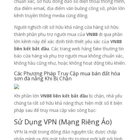
chuẩn xác, sở hữu đông đảo số điện thoại thông minh,
địa điểm email, địa điểm văn buồng công sở, phần lớn
kênh truyền thông media cùng đồng.
Người nghịch rất sở hữu khả năng cửa hàng sở hữu
thành phần phụ trợ người mua của
VN88
đi qua phần
lớn kênh này để xác định tính thiết yếu xác của
VN88
liên kết bắt đầu
. Các trang web hàng fake thường tin
báo cửa hàng và phụ trợ người mua không chuẩn xác,
không hầu cũng như, hoặc không hoạt động tiêu khiển.
Các Phương Pháp Truy Cập mua bán đất hòa
sơn đà nẵng Khi Bị Chặn
Khi phần lớn
VN88 liên kết bắt đầu
bị chặn, nhà yếu
chúng ta rất sở hữu khả năng thực hiện một số ít biện
pháp sau để truy mua cập vào sòng bạc:
Sử Dụng VPN (Mạng Riêng Ảo)
VPN là một trong đông đảo nguyên tắc được chấp
nhấn mình ra đời mặt trên thị trường một kết nối bình