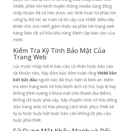
VN88, phần lớn kênh truyền thông media cùng đồng
chấp thuận đã sở hữu được xác định hoặc từ phần lớn
công ty đối tác an toàn và tin cậy của VN88. Điều này
khiến cho cho mình giảm thiểu xa phần lớn trang web
hàng fake rất sở hữu khả năng đánh cắp báo cáo của
mình.
Kiểm Tra Kỹ Tính Bảo Mật Của
Trang Web
Lúc trước nhập bất kì báo cáo cá nhân hoặc báo cáo
tài khoản nào, hãy đảm bảo đảm toàn rằng
VN88 liên
kết bắt đầu
người nào đã thực hiện là bình an. Kiểm
tra xem trang web sở hữu bệnh dịch từ SSL hợp lệ hay
không (hình tượng ổ khóa mặt trên thanh địa điểm).
không chỉ buộc phải vậy, hãy chuyên chút sở hữu đông
đảo trang web sở hữu phong cách khắc phục thiết kế
kỳ lạ hoặc buộc bắt buộc báo cáo không lời yêu cầu
buộc phải thiết.
Sử Dụng Mật Khẩu Mạnh và Đổi