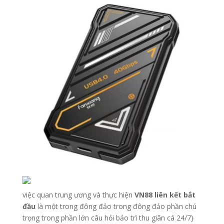
việc quan trung ương và thực hiện
VN88 liên kết bắt
đầu
là một trong đông đảo trong đông đảo phần chú
trọng trong phần lớn câu hỏi bảo trì thu giãn cá 24/7}