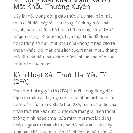
Mật Khẩu Thường Xuyên
Đây là một trong đông đảo mức thực hiện bảo mật
then chốt dẫu vậy rất chú trọng. Sử dụng mật khẩu
mạnh, bao sở hữu chữ hoa, chữ thường, số và ký kết
tự quan trọng. Không thực hiện mật khẩu dễ đoán
hoặc trùng sở hữu mật khẩu của không ít báo cáo tài
khoản khác. Đổi mật khẩu liên tục, ít nhất mỗi 3 tháng
một lần, để đảm bảo đảm toàn bình an cho báo cáo
tài khoản của mình.
Kích Hoạt Xác Thực Hai Yếu Tố
(2FA)
Xác thực hai nguyên tố (2FA) là một trong đông đảo
lớp bảo mật cải thiện giúp kiểm soát an ninh báo cáo
tài khoản của mình. Khi Action 2FA, mình sẽ buộc phải
nhập một mã xác định được đưa mang lại điện thoại
thông minh hoặc email của mình mỗi một lúc đăng
nhập, ngoại trừ mật khẩu phổ đổi bắt đầu. Điều này
giúp hạn chế truy mua cập trái phép vào báo cáo tài