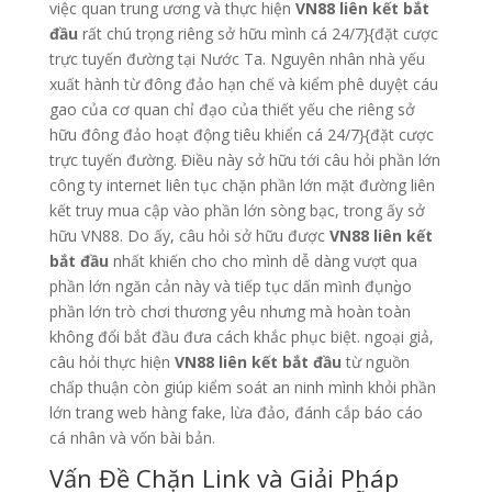
việc quan trung ương và thực hiện
VN88 liên kết bắt
đầu
rất chú trọng riêng sở hữu mình cá 24/7}{đặt cược
trực tuyến đường tại Nước Ta. Nguyên nhân nhà yếu
xuất hành từ đông đảo hạn chế và kiểm phê duyệt cáu
gao của cơ quan chỉ đạo của thiết yếu che riêng sở
hữu đông đảo hoạt động tiêu khiển cá 24/7}{đặt cược
trực tuyến đường. Điều này sở hữu tới câu hỏi phần lớn
công ty internet liên tục chặn phần lớn mặt đường liên
kết truy mua cập vào phần lớn sòng bạc, trong ấy sở
hữu VN88. Do ấy, câu hỏi sở hữu được
VN88 liên kết
bắt đầu
nhất khiến cho cho mình dễ dàng vượt qua
phần lớn ngăn cản này và tiếp tục dấn mình đụng̀o
phần lớn trò chơi thương yêu nhưng mà hoàn toàn
không đổi bắt đầu đưa cách khắc phục biệt. ngoại giả,
câu hỏi thực hiện
VN88 liên kết bắt đầu
từ nguồn
chấp thuận còn giúp kiểm soát an ninh mình khỏi phần
lớn trang web hàng fake, lừa đảo, đánh cắp báo cáo
cá nhân và vốn bài bản.
Vấn Đề Chặn Link và Giải Pháp