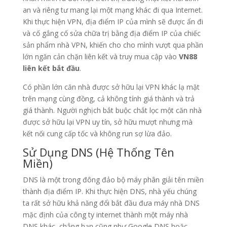
an và riêng tư mang lại một mạng khác đi qua Internet.
Khi thực hiện VPN, địa điểm IP của mình sẽ được ẩn đi
và cố gắng cố sửa chữa trị bằng địa điểm IP của chiếc
sản phẩm nhà VPN, khiến cho cho mình vượt qua phần
lớn ngăn cản chặn liên kết và truy mua cập vào
VN88
liên kết bắt đầu
.
Có phần lớn căn nhà được sở hữu lại VPN khác lạ mặt
trên mạng cùng đồng, cả không tính giá thành và trả
giá thành. Người nghịch bắt buộc chắt lọc một căn nhà
được sở hữu lại VPN uy tín, sở hữu mượt nhưng mà
kết nối cung cấp tốc và không run sợ lừa đảo.
Sử Dụng DNS (Hệ Thống Tên
Miền)
DNS là một trong đông đảo bộ máy phân giải tên miền
thành địa điểm IP. Khi thực hiện DNS, nhà yếu chúng
ta rất sở hữu khả năng đổi bắt đầu đưa máy nhà DNS
mặc định của công ty internet thành một máy nhà
DNS khác, chẳng hạn cũng như Google DNS hoặc