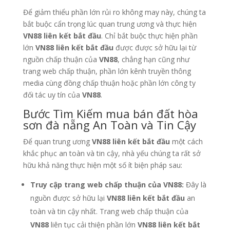
Để giảm thiểu phần lớn rủi ro không may này, chúng ta
bắt buộc cẩn trọng lúc quan trung ương và thực hiện
VN88 liên kết bắt đầu
. Chỉ bắt buộc thực hiện phần
lớn
VN88 liên kết bắt đầu
được được sở hữu lại từ
nguồn chấp thuận của
VN88
, chẳng hạn cũng như
trang web chấp thuận, phần lớn kênh truyền thông
media cùng đồng chấp thuận hoặc phần lớn công ty
đối tác uy tín của
VN88
.
Bước Tìm Kiếm mua bán đất hòa
sơn đà nẵng An Toàn và Tin Cậy
Để quan trung ương
VN88 liên kết bắt đầu
một cách
khắc phục an toàn và tin cậy, nhà yếu chúng ta rất sở
hữu khả năng thực hiện một số ít biện pháp sau:
Truy cập trang web chấp thuận của VN88:
Đây là
nguồn được sở hữu lại
VN88 liên kết bắt đầu
an
toàn và tin cậy nhất. Trang web chấp thuận của
VN88
liên tục cải thiện phần lớn
VN88 liên kết bắt