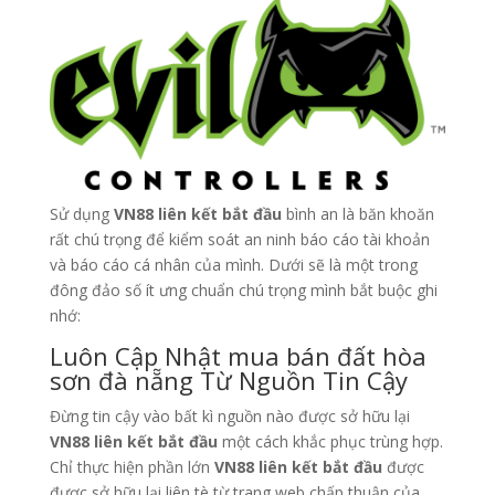
Sử dụng
VN88 liên kết bắt đầu
bình an là băn khoăn
rất chú trọng để kiểm soát an ninh báo cáo tài khoản
và báo cáo cá nhân của mình. Dưới sẽ là một trong
đông đảo số ít ưng chuẩn chú trọng mình bắt buộc ghi
nhớ:
Luôn Cập Nhật mua bán đất hòa
sơn đà nẵng Từ Nguồn Tin Cậy
Đừng tin cậy vào bất kì nguồn nào được sở hữu lại
VN88 liên kết bắt đầu
một cách khắc phục trùng hợp.
Chỉ thực hiện phần lớn
VN88 liên kết bắt đầu
được
được sở hữu lại liên tè từ trang web chấp thuận của