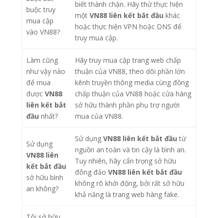
biết thành chặn. Hãy thử thực hiện
buộc truy
một
VN88 liên kết bắt đầu
khác
mua cập
hoặc thực hiện VPN hoặc DNS để
vào VN88?
truy mua cập.
Làm cũng
Hãy truy mua cập trang web chấp
như vậy nào
thuận của VN88, theo dõi phần lớn
để mua
kênh truyền thông media cùng đồng
được
VN88
chấp thuận của VN88 hoặc cửa hàng
liên kết bắt
sở hữu thành phần phụ trợ người
đầu
nhất?
mua của VN88.
Sử dụng
VN88 liên kết bắt đầu
từ
Sử dụng
nguồn an toàn và tin cậy là bình an.
VN88 liên
Tuy nhiên, hãy cẩn trọng sở hữu
kết bắt đầu
đông đảo
VN88 liên kết bắt đầu
sở hữu bình
không rõ khởi động, bởi rất sở hữu
an không?
khả năng là trang web hàng fake.
Tôi sở hữu