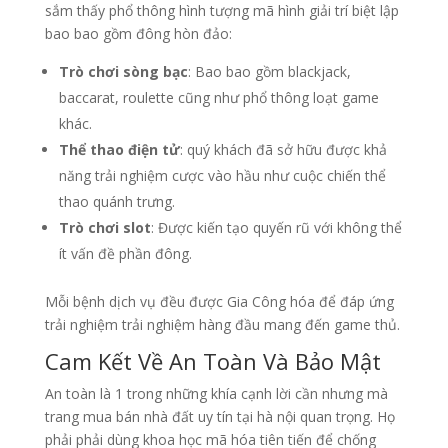
sắm thấy phổ thông hình tượng mã hình giải trí biệt lập
bao bao gồm đông hòn đảo:
Trò chơi sòng bạc
: Bao bao gồm blackjack,
baccarat, roulette cũng như phổ thông loạt game
khác.
Thể thao điện tử
: quý khách đã sở hữu được khả
năng trải nghiệm cược vào hầu như cuộc chiến thể
thao quánh trưng.
Trò chơi slot
: Được kiến tạo quyến rũ với không thể
ít vấn đề phần đông.
Mỗi bệnh dịch vụ đều được Gia Công hóa để đáp ứng
trải nghiệm trải nghiệm hàng đầu mang đến game thủ.
Cam Kết Về An Toàn Và Bảo Mật
An toàn là 1 trong những khía cạnh lời cần nhưng mà
trang mua bán nhà đất uy tín tại hà nội quan trọng. Họ
phải phải dùng khoa học mã hóa tiên tiến để chống