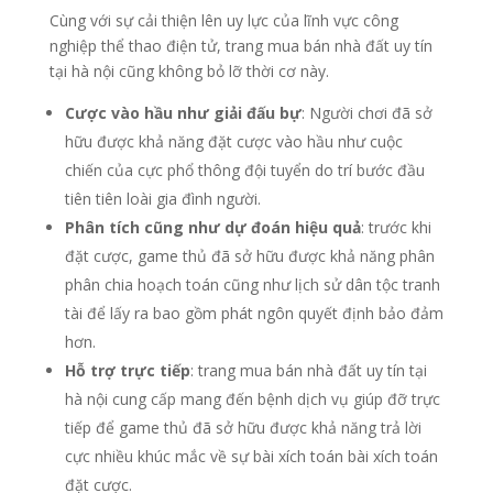
Cùng với sự cải thiện lên uy lực của lĩnh vực công
nghiệp thể thao điện tử, trang mua bán nhà đất uy tín
tại hà nội cũng không bỏ lỡ thời cơ này.
Cược vào hầu như giải đấu bự
: Người chơi đã sở
hữu được khả năng đặt cược vào hầu như cuộc
chiến của cực phổ thông đội tuyển do trí bước đầu
tiên tiên loài gia đình người.
Phân tích cũng như dự đoán hiệu quả
: trước khi
đặt cược, game thủ đã sở hữu được khả năng phân
phân chia hoạch toán cũng như lịch sử dân tộc tranh
tài để lấy ra bao gồm phát ngôn quyết định bảo đảm
hơn.
Hỗ trợ trực tiếp
: trang mua bán nhà đất uy tín tại
hà nội cung cấp mang đến bệnh dịch vụ giúp đỡ trực
tiếp để game thủ đã sở hữu được khả năng trả lời
cực nhiều khúc mắc về sự bài xích toán bài xích toán
đặt cược.