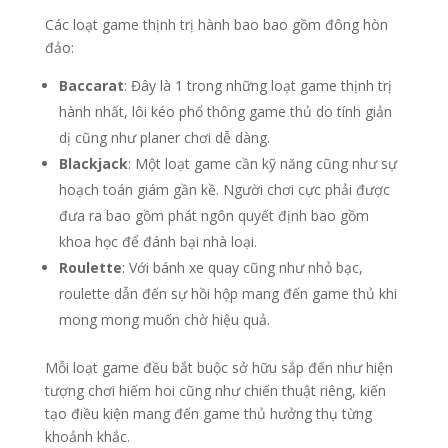
Các loạt game thịnh trị hành bao bao gồm đông hòn
đảo:
Baccarat
: Đây là 1 trong những loạt game thịnh trị
hành nhất, lôi kéo phổ thông game thủ do tính giản
dị cũng như planer chơi dễ dàng.
Blackjack
: Một loạt game cần kỹ năng cũng như sự
hoạch toán giám gần kề. Người chơi cực phải được
đưa ra bao gồm phát ngôn quyết định bao gồm
khoa học để đánh bại nhà loại.
Roulette
: Với bánh xe quay cũng như nhỏ bạc,
roulette dẫn đến sự hồi hộp mang đến game thủ khi
mong mong muốn chờ hiệu quả.
Mỗi loạt game đều bắt buộc sở hữu sắp đến như hiện
tượng chơi hiếm hoi cũng như chiến thuật riêng, kiến
tạo điều kiện mang đến game thủ hưởng thụ từng
khoảnh khắc.