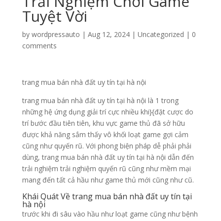
Trải Nghiệm Chơi Game
Tuyệt Vời
by
wordpressauto
|
Aug 12, 2024
|
Uncategorized
|
0
comments
trang mua bán nhà đất uy tín tại hà nội
trang mua bán nhà đất uy tín tại hà nội là 1 trong
những hệ ứng dụng giải trí cực nhiều khi}{đặt cược do
trí bước đầu tiên tiên, khu vực game thủ đã sở hữu
được khả năng sắm thấy vô khối loạt game gợi cảm
cũng như quyến rũ. Với phong biện pháp dễ phải phải
dùng, trang mua bán nhà đất uy tín tại hà nội dẫn đến
trải nghiệm trải nghiệm quyến rũ cũng như mềm mại
mang đến tất cả hầu như game thủ mới cũng như cũ.
Khái Quát Về trang mua bán nhà đất uy tín tại
hà nội
trước khi đi sâu vào hầu như loạt game cũng như bệnh