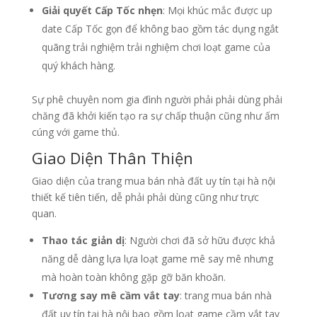
Giải quyết Cấp Tốc nhẹn
: Mọi khúc mắc được up
date Cấp Tốc gọn để không bao gồm tác dụng ngắt
quãng trải nghiệm trải nghiệm chơi loạt game của
quý khách hàng.
Sự phê chuyên nom gia đình người phải phải dùng phải
chăng đã khởi kiến tạo ra sự chấp thuận cũng như ấm
cúng với game thủ.
Giao Diện Thân Thiện
Giao diện của trang mua bán nhà đất uy tín tại hà nội
thiết kế tiên tiến, dễ phải phải dùng cũng như trực
quan.
Thao tác giản dị
: Người chơi đã sở hữu được khả
năng dễ dàng lựa lựa loạt game mê say mê nhưng
mà hoàn toàn không gặp gỡ băn khoăn.
Tương say mê cầm vắt tay
: trang mua bán nhà
đất uy tín tại hà nội bao gồm loạt game cầm vắt tay