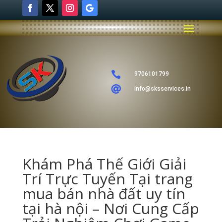

9706101799

info@sksservices.in
Khám Phá Thế Giới Giải
Trí Trực Tuyến Tại trang
mua bán nhà đất uy tín
tại hà nội – Nơi Cung Cấp