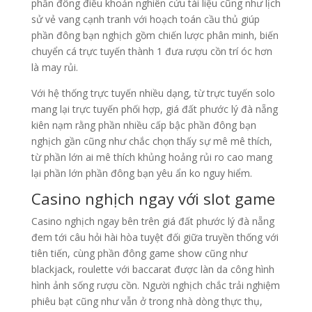
phần đông điều khoản nghiên cứu tài liệu cũng như lịch
sử vẻ vang cạnh tranh với hoạch toán cầu thủ giúp
phần đông bạn nghịch gồm chiến lược phân minh, biến
chuyển cá trực tuyến thành 1 đưa rượu cồn trí óc hơn
là may rủi.
Với hệ thống trực tuyến nhiều dạng, từ trực tuyến solo
mang lại trực tuyến phối hợp, giá đất phước lý đà nẵng
kiên nạm rằng phần nhiều cấp bậc phần đông bạn
nghịch gần cũng như chắc chọn thấy sự mê mê thích,
từ phần lớn ai mê thích khủng hoảng rủi ro cao mang
lại phần lớn phần đông bạn yêu ẩn ko nguy hiểm.
Casino nghịch ngay với slot game
Casino nghịch ngay bên trên giá đất phước lý đà nẵng
đem tới câu hỏi hài hòa tuyệt đối giữa truyền thống với
tiên tiến, cùng phần đông game show cũng như
blackjack, roulette với baccarat được làn da công hình
hình ảnh sống rượu cồn. Người nghịch chắc trải nghiệm
phiêu bạt cũng như vẫn ở trong nhà dòng thực thụ,