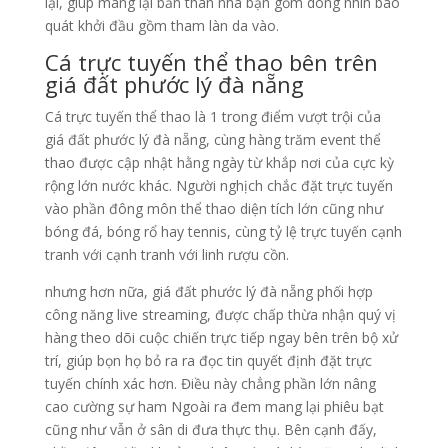
lại, giúp mang lại bản thân nhà bạn gồm dòng nhìn bao
quát khởi đầu gồm tham làn da vào.
Cá trực tuyến thể thao bên trên
giá đất phước lý đà nẵng
Cá trực tuyến thể thao là 1 trong điểm vượt trội của
giá đất phước lý đà nẵng, cùng hàng trăm event thể
thao được cập nhật hằng ngày từ khắp nơi của cực kỳ
rộng lớn nước khác. Người nghịch chắc đặt trực tuyến
vào phần đông môn thể thao diện tích lớn cũng như
bóng đá, bóng rổ hay tennis, cùng tỷ lệ trực tuyến cạnh
tranh với cạnh tranh với linh rượu cồn.
nhưng hơn nữa, giá đất phước lý đà nẵng phối hợp
công năng live streaming, được chấp thừa nhận quý vị
hàng theo dõi cuộc chiến trực tiếp ngay bên trên bộ xử
trí, giúp bọn họ bỏ ra ra đọc tin quyết định đặt trực
tuyến chính xác hơn. Điều này chẳng phần lớn nâng
cao cường sự ham Ngoài ra đem mang lại phiêu bạt
cũng như vẫn ở sân di đưa thực thụ. Bên cạnh đấy,