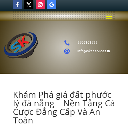

9706101799

info@sksservices.in
Khám Phá giá đất phước
lý đà nẵng – Nền Tảng Cá
Cược Đẳng Cấp Và An
Toàn