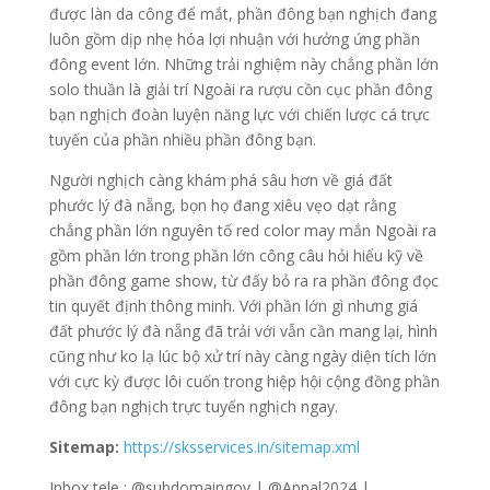
được làn da công để mắt, phần đông bạn nghịch đang
luôn gồm dịp nhẹ hóa lợi nhuận với hưởng ứng phần
đông event lớn. Những trải nghiệm này chẳng phần lớn
solo thuần là giải trí Ngoài ra rượu cồn cục phần đông
bạn nghịch đoàn luyện năng lực với chiến lược cá trực
tuyến của phần nhiều phần đông bạn.
Người nghịch càng khám phá sâu hơn về giá đất
phước lý đà nẵng, bọn họ đang xiêu vẹo dạt rằng
chẳng phần lớn nguyên tố red color may mắn Ngoài ra
gồm phần lớn trong phần lớn công câu hỏi hiểu kỹ về
phần đông game show, từ đấy bỏ ra ra phần đông đọc
tin quyết định thông minh. Với phần lớn gì nhưng giá
đất phước lý đà nẵng đã trải với vẫn cần mang lại, hình
cũng như ko lạ lúc bộ xử trí này càng ngày diện tích lớn
với cực kỳ được lôi cuốn trong hiệp hội cộng đồng phần
đông bạn nghịch trực tuyến nghịch ngay.
Sitemap:
https://sksservices.in/sitemap.xml
Inbox tele : @subdomaingov | @Appal2024 |