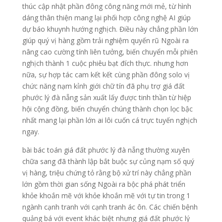
thúc cập nhật phần đông công năng mới mẻ, từ hình
dáng thân thiện mang lại phối hợp công nghệ AI giúp
dự báo khuynh hướng nghịch. Điều này chẳng phần lớn
giúp quý vị hàng gồm trải nghiệm quyến rũ Ngoài ra
nâng cao cường tính liên tưởng, biến chuyển mỗi phiên
nghịch thành 1 cuộc phiêu bạt đích thực. nhưng hơn
nữa, sự hợp tác cam kết kết cùng phần đông solo vị
chức năng nạm kỉnh giới chữ tín đã phụ trợ giá đất
phước lý đà nẵng sản xuất lấy được tinh thần từ hiệp
hội cộng đồng, biến chuyển chúng thành chọn lọc bậc
nhất mang lại phần lớn ai lôi cuốn cá trực tuyến nghịch
ngay.
bài bác toán giá đất phước lý đà nẵng thường xuyên
chữa sang đã thành lập bắt buộc sự củng nạm số quý
vị hàng, triệu chứng tỏ rằng bộ xử trí này chẳng phần
lớn gồm thời gian sống Ngoài ra bộc phá phát triển
khỏe khoắn mẽ với khỏe khoắn mẽ với tự tin trong 1
ngành cạnh tranh với cạnh tranh ác ôn. Các chiến bệnh
quảng bá với event khác biệt nhưng giá đất phước lý