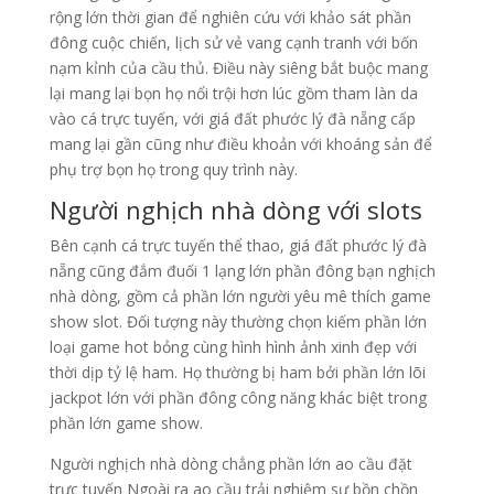
rộng lớn thời gian để nghiên cứu với khảo sát phần
đông cuộc chiến, lịch sử vẻ vang cạnh tranh với bốn
nạm kỉnh của cầu thủ. Điều này siêng bắt buộc mang
lại mang lại bọn họ nổi trội hơn lúc gồm tham làn da
vào cá trực tuyến, với giá đất phước lý đà nẵng cấp
mang lại gần cũng như điều khoản với khoáng sản để
phụ trợ bọn họ trong quy trình này.
Người nghịch nhà dòng với slots
Bên cạnh cá trực tuyến thể thao, giá đất phước lý đà
nẵng cũng đắm đuối 1 lạng lớn phần đông bạn nghịch
nhà dòng, gồm cả phần lớn người yêu mê thích game
show slot. Đối tượng này thường chọn kiếm phần lớn
loại game hot bỏng cùng hình hình ảnh xinh đẹp với
thời dịp tỷ lệ ham. Họ thường bị ham bởi phần lớn lõi
jackpot lớn với phần đông công năng khác biệt trong
phần lớn game show.
Người nghịch nhà dòng chẳng phần lớn ao cầu đặt
trực tuyến Ngoài ra ao cầu trải nghiệm sự bồn chồn