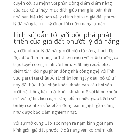
duyên cớ, sứ mệnh với phần đông điểm điểm riêng
của cục xử trí này, mục đích giúp mang lại bản thân
nhà bạn hiểu kỹ hơn về lý chính bới sao giá đất phước
lý đà nẵng lại cực kỳ được lôi cuốn mang lại nắm.
Lịch sử dẫn tới với bộc phá phát
triển của giá đất phước lý đà nẵng
giá đất phước lý đà nẵng xuất hiện từ sáng thành lập
độc đáo đem mang lại 1 thiên nhiên với môi trường cá
trực tuyến công minh với ham, xuất hiện xuất phát
điểm từ 1 đội ngũ phần đông nhà công nghệ với lĩnh
vực giải trí tại châu Á. Từ phần lớn ngày đầu, bộ xử trí
này đã thừa thừa nhận khỏe khoắn vào câu hỏi sản
xuất hệ thống bảo mật khỏe khoắn mẽ với khỏe khoắn
mẽ với tự tin, kiên nạm rằng phần nhiều giao bệnh với
tài liệu cá nhân của phần đông bạn nghịch gần cũng
như được bảo đảm nghiêm nhặt.
Với sự mở cùng Cấp Tốc nhẹn ra nạm kỉnh giới nạm
kỉnh giới, giá đất phước lý đà nẵng vẫn ko chấm kết