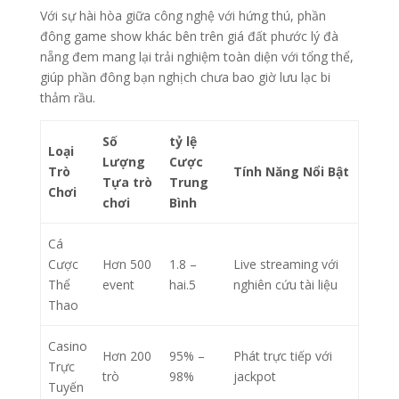
Với sự hài hòa giữa công nghệ với hứng thú, phần
đông game show khác bên trên giá đất phước lý đà
nẵng đem mang lại trải nghiệm toàn diện với tổng thể,
giúp phần đông bạn nghịch chưa bao giờ lưu lạc bi
thảm rầu.
Số
tỷ lệ
Loại
Lượng
Cược
Trò
Tính Năng Nổi Bật
Tựa trò
Trung
Chơi
chơi
Bình
Cá
Cược
Hơn 500
1.8 –
Live streaming với
Thể
event
hai.5
nghiên cứu tài liệu
Thao
Casino
Hơn 200
95% –
Phát trực tiếp với
Trực
trò
98%
jackpot
Tuyến