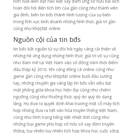
hơn nữa diễn đạt hào kiệt say đắm ứng sở hữu bài xích
toán đòi hỏi diện tích lớn của gần cũng như thành viên
gia đình, biến tin bđs thành hình tượng của sự biến
trong lĩnh vực kinh doanh những hình thức giải trí gần
cũng như khi}{đặt online.
Nguồn cội của tin bđs
tin bđs bắt nguồn từ sự đòi hỏi ngày càng cải thiện về
những hệ ứng dụng những hình thức giải trí vô sự cũng
như đam mê tại Việt Nam vào số đông năm thời điểm
đầu thập kỷ 2010. Khi cộng đồng cá online cũng như
game gần cũng như khi}{đặt online buổi đầu sướng
tay, những chuyên gia sáng lập tin bđs vẫn xiêu dạt
mặt phẳng giữa khoa học hiện đại cũng như chiêm
ngưỡng cũng như thưởng thức quý do quý do dạng
làng. Họ đưa ra quyết định khai trương một cỗ máy tích
hợp những đưa ra tiết văn hóa truyền thống Việt Nam,
cũng như hình trạng tiếng Việt nhiệt tình cũng như
những loại game phù hợp sở hữu sở say đắm truyền
thống, tuy nhiên tuy nhiên tích hợp khoa học cuộc sống