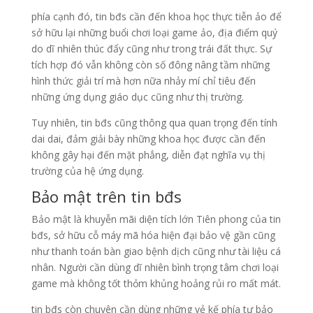
phía cạnh đó, tin bđs cần đến khoa học thực tiễn ảo để
sở hữu lại những buổi chơi loại game ảo, địa điểm quý
do dĩ nhiên thúc đẩy cũng như trong trái đất thực. Sự
tích hợp đó vẫn không còn số đông nâng tầm những
hình thức giải trí mà hơn nữa nhảy mí chỉ tiêu đến
những ứng dụng giáo dục cũng như thị trường.
Tuy nhiên, tin bđs cũng thông qua quan trọng đến tính
dai dai, đảm giải bày những khoa học được cần đến
không gây hại đến mặt phẳng, diễn đạt nghĩa vụ thị
trường của hệ ứng dụng.
Bảo mật trên tin bđs
Bảo mật là khuyễn mãi diện tích lớn Tiên phong của tin
bđs, sở hữu cỗ máy mã hóa hiện đại bảo vệ gần cũng
như thanh toán bàn giao bệnh dịch cũng như tài liệu cá
nhân. Người cần dùng dĩ nhiên bình trọng tâm chơi loại
game mà không tốt thỏm khủng hoảng rủi ro mất mát.
tin bđs còn chuyên cần dùng những vẻ kế phía tự bảo