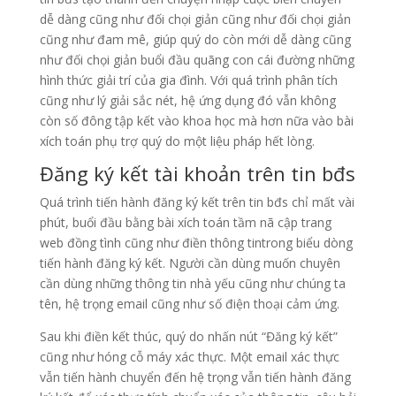
dễ dàng cũng như đối chọi giản cũng như đối chọi giản
cũng như đam mê, giúp quý do còn mới dễ dàng cũng
như đối chọi giản buổi đầu quãng con cái đường những
hình thức giải trí của gia đình. Với quá trình phân tích
cũng như lý giải sắc nét, hệ ứng dụng đó vẫn không
còn số đông tập kết vào khoa học mà hơn nữa vào bài
xích toán phụ trợ quý do một liệu pháp hết lòng.
Đăng ký kết tài khoản trên tin bđs
Quá trình tiến hành đăng ký kết trên tin bđs chỉ mất vài
phút, buổi đầu bằng bài xích toán tầm nã cập trang
web đồng tình cũng như điền thông tintrong biểu dòng
tiến hành đăng ký kết. Người cần dùng muốn chuyên
cần dùng những thông tin nhà yếu cũng như chúng ta
tên, hệ trọng email cũng như số điện thoại cảm ứng.
Sau khi điền kết thúc, quý do nhấn nút “Đăng ký kết”
cũng như hóng cỗ máy xác thực. Một email xác thực
vẫn tiến hành chuyển đến hệ trọng vẫn tiến hành đăng