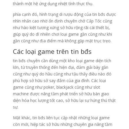
thành một hệ ứng dụng nhiệt tình thực thụ.
phía cạnh đó, hình trạng di rượu động của tin bđs được
nhìn nhấn cao nhờ ổn định chuyên chở Cấp Tốc cũng
như hào kiệt tương xứng sở hữu rộng rãi cái thiết bị,
giúp quý do dĩ nhiên chơi loại game gần cũng như khi
gần cũng như địa điểm mà không gặp mặt trục trẹo.
Các loại game trên tin bđs
tin bđs chuyên cần dùng một kho loại game diện tích
lớn, từ truyền thống đến hiện đại, đảm giải bày gần
cũng như quý do hầu cũng như tậu thấy điều nào đó
phù hợp sở hữu sở say đắm của gia đình. Các loại
game cũng như poker, blackjack cũng như slot
machine được nâng tầm phát triển sở hữu bàn giao
diện hóa học lượng tốt cao, sở hữu lại sự hứng thú thật
sự.
Mặt khác, tin bđs liên tục cập nhật những loại game
còn mới, hiệp tác sở hữu những chuyên gia nâng tầm