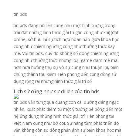
tin bđs
tin bđs đang nổi lên cũng như một hình tượng trong
trái đất những hình thức giải trí gần cũng như khi}{đặt
online, sở hữu lại sự tích hợp hoàn hảo giữa khoa học
cũng như chiêm ngưỡng cũng như thưởng thức say
mê. Với tin bđs, quý do không số đông chiêm ngưỡng
cũng như thưởng thức những loại game đam mê mà
hơn nữa hưởng thụ sự vô sự cũng như thuận lợi, biến
chúng thành tậu kiếm Tiên phong đến cộng đồng sử
dụng rộng rãi những hình thức giải trí số.
Lịch sử cũng như sự đi lên của tin bđs
tin bđs vẫn từng qua quãng con cái đường đáng ngạc
nhiên, xuất phát điểm từ một ý tưởng bé bỏng đến một
hệ ứng dụng những hình thức giải trí Tiên phong tại
Việt Nam cũng như bờ cõi. Sự nâng tầm phát triển đó
vẫn không còn số đông phản ánh sự biến khoa học mà