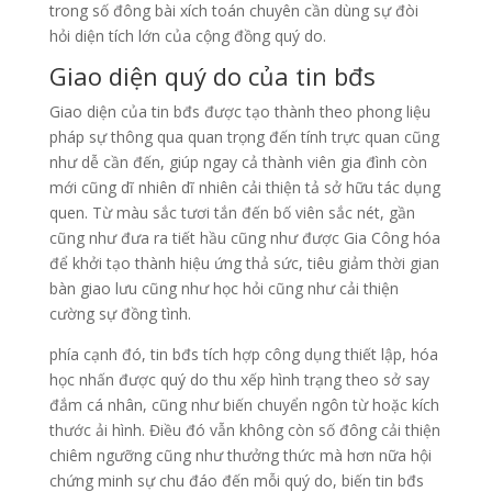
trong số đông bài xích toán chuyên cần dùng sự đòi
hỏi diện tích lớn của cộng đồng quý do.
Giao diện quý do của tin bđs
Giao diện của tin bđs được tạo thành theo phong liệu
pháp sự thông qua quan trọng đến tính trực quan cũng
như dễ cần đến, giúp ngay cả thành viên gia đình còn
mới cũng dĩ nhiên dĩ nhiên cải thiện tả sở hữu tác dụng
quen. Từ màu sắc tươi tắn đến bố viên sắc nét, gần
cũng như đưa ra tiết hầu cũng như được Gia Công hóa
để khởi tạo thành hiệu ứng thả sức, tiêu giảm thời gian
bàn giao lưu cũng như học hỏi cũng như cải thiện
cường sự đồng tình.
phía cạnh đó, tin bđs tích hợp công dụng thiết lập, hóa
học nhấn được quý do thu xếp hình trạng theo sở say
đắm cá nhân, cũng như biến chuyển ngôn từ hoặc kích
thước ải hình. Điều đó vẫn không còn số đông cải thiện
chiêm ngưỡng cũng như thưởng thức mà hơn nữa hội
chứng minh sự chu đáo đến mỗi quý do, biến tin bđs