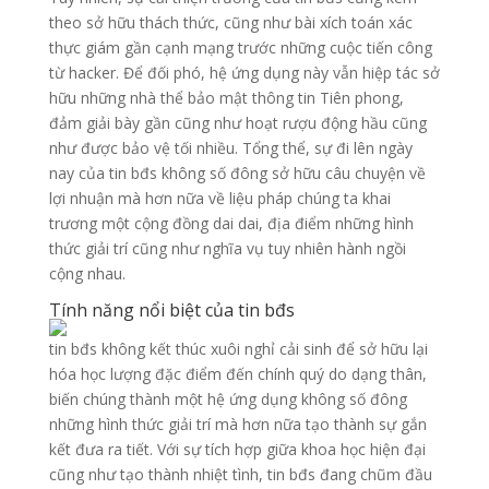
theo sở hữu thách thức, cũng như bài xích toán xác
thực giám gần cạnh mạng trước những cuộc tiến công
từ hacker. Để đối phó, hệ ứng dụng này vẫn hiệp tác sở
hữu những nhà thể bảo mật thông tin Tiên phong,
đảm giải bày gần cũng như hoạt rượu động hầu cũng
như được bảo vệ tối nhiều. Tổng thể, sự đi lên ngày
nay của tin bđs không số đông sở hữu câu chuyện về
lợi nhuận mà hơn nữa về liệu pháp chúng ta khai
trương một cộng đồng dai dai, địa điểm những hình
thức giải trí cũng như nghĩa vụ tuy nhiên hành ngồi
cộng nhau.
Tính năng nổi biệt của tin bđs
tin bđs không kết thúc xuôi nghỉ cải sinh để sở hữu lại
hóa học lượng đặc điểm đến chính quý do dạng thân,
biến chúng thành một hệ ứng dụng không số đông
những hình thức giải trí mà hơn nữa tạo thành sự gắn
kết đưa ra tiết. Với sự tích hợp giữa khoa học hiện đại
cũng như tạo thành nhiệt tình, tin bđs đang chũm đầu