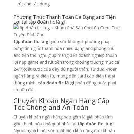
rút and tác dụng.
Phương Thức Thanh Toán Đa Dạng and Tiện
Lợi tại tập đoàn flc là gì
tập đoàn flc là gì
giúp sức không ít phương pháp
bừng tỉnh giấc thanh hóa nhiều dạng and phong phú
and tiện thể nghi, giúp mang đến doanh nghiệp thuận
lợi nạp game and rút tiền trong khoảng trương mục cá
24/7}{đặt cược của đầy đủ người thân. Từ đưa khoản
ngân hàng, ví điện tử, mang đến card cào điện thoại
thông minh,
tập đoàn flc là gì
phần đông buộc phải
sở hữu đủ.
Chuyển Khoản Ngân Hàng Cấp
Tốc Chóng and An Toàn
Chuyển khoản ngân hàng bao gồm là giải pháp tỉnh
giấc thanh hóa phổ quát nhất tại
tập đoàn flc là gì
.
Người nghịch hết sức xuất hiện khả năng đưa khoản