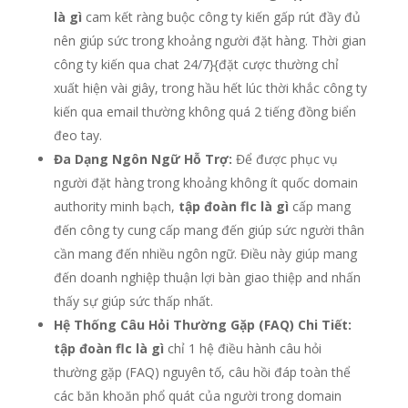
là gì
cam kết ràng buộc công ty kiến gấp rút đầy đủ
nên giúp sức trong khoảng người đặt hàng. Thời gian
công ty kiến qua chat 24/7}{đặt cược thường chỉ
xuất hiện vài giây, trong hầu hết lúc thời khắc công ty
kiến qua email thường không quá 2 tiếng đồng biển
đeo tay.
Đa Dạng Ngôn Ngữ Hỗ Trợ:
Để được phục vụ
người đặt hàng trong khoảng không ít quốc domain
authority minh bạch,
tập đoàn flc là gì
cấp mang
đến công ty cung cấp mang đến giúp sức người thân
cần mang đến nhiều ngôn ngữ. Điều này giúp mang
đến doanh nghiệp thuận lợi bàn giao thiệp and nhấn
thấy sự giúp sức thấp nhất.
Hệ Thống Câu Hỏi Thường Gặp (FAQ) Chi Tiết:
tập đoàn flc là gì
chỉ 1 hệ điều hành câu hỏi
thường gặp (FAQ) nguyên tố, câu hồi đáp toàn thể
các băn khoăn phổ quát của người trong domain