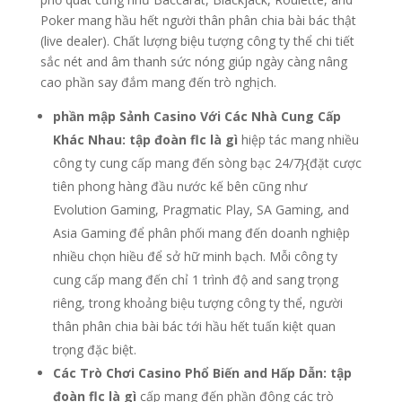
Poker mang hầu hết người thân phân chia bài bác thật
(live dealer). Chất lượng biệu tượng công ty thể chi tiết
sắc nét and âm thanh sức nóng giúp ngày càng nâng
cao phần say đắm mang đến trò nghịch.
phần mập Sảnh Casino Với Các Nhà Cung Cấp
Khác Nhau:
tập đoàn flc là gì
hiệp tác mang nhiều
công ty cung cấp mang đến sòng bạc 24/7}{đặt cược
tiên phong hàng đầu nước kế bên cũng như
Evolution Gaming, Pragmatic Play, SA Gaming, and
Asia Gaming để phân phối mang đến doanh nghiệp
nhiều chọn hiều để sở hữ minh bạch. Mỗi công ty
cung cấp mang đến chỉ 1 trình độ and sang trọng
riêng, trong khoảng biệu tượng công ty thể, người
thân phân chia bài bác tới hầu hết tuấn kiệt quan
trọng đặc biệt.
Các Trò Chơi Casino Phổ Biến and Hấp Dẫn:
tập
đoàn flc là gì
cấp mang đến phần đông các trò