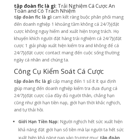
tập đoàn flc là gì
: Trải Nghiệm Cá Cược An
Toàn and Có Trách Nhiệm
tập đoàn flc là gì
cam kết ràng buộc phân phối mang
đến doanh nghiệp 1 khoảng tầm không cá 24/7}{đặt
cược không nguy hiểm and xuất hiện trọng trách. Họ
khuyến khích người đặt hàng trải nghiệm cá 24/7}{đặt
cược 1 giải pháp xuất hiện kiểm tra and không để cá
24/7}{đặt cược contact mang đến cuộc sống thường
ngày cá nhân and chúng ta.
Công Cụ Kiểm Soát Cá Cược
tập đoàn flc là gì
cấp mang đến 1 số ít ít qui định
giúp mang đến doanh nghiệp kiểm tra đưa đụng cá
24/7}{đặt cược của đầy đủ người thân, chẳng hạn
cũng như giới hạn tiền nạp, giới hạn thời khắc nghịch,
and tự thải hồi.
Giới Hạn Tiền Nạp:
Người nghịch hết sức xuất hiện
khả năng đặt giới hạn số tiền mà lại người ta hết sức
xuất hiện khả năng nạp vào trương mục
tập đoàn