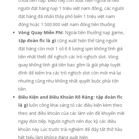
chữa tiền nạp. Điều này còn xuất hiện nghĩa là nếu
người đặt hàng nạp 1 triệu việt nam đồng, các người
đặt hàng đã nhấn thấy phổ biến 1 triệu việt nam
đồng hoặc 1.500.000 việt nam đồng tiền thưởng.
Vòng Quay Miễn Phí:
Ngoài tiền thưởng nạp game,
tập đoàn flc là gì
cũng xuất hiện thể tặng người
đặt hàng còn mới 1 số ít ít lượng spin không tính giá
tiền nhất thiết để nghịch các trò nghịch slot. Vòng
quay không tính giá tiền bao gồm là giải pháp tuyệt
đỉnh để kiểm tra các trò nghịch slot còn mới mà lại
nhường cũng như không nhất quyết buộc phải tốn
tiền.
Điều Kiện and Điều Khoản Rõ Ràng:
tập đoàn flc
là gì
luôn công khai sáng tỏ các điều kiện kèm theo
theo and điều khoản của các làm vấn đề khuyến mãi
ngay đón tiếp. Người nghịch nên đọc kỹ các điều
khoản này Lúc trước trải nghiệm để đậy tắt thở hầu
hết hiểu lầm không đáng xuất hiện.