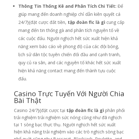
Thông Tin Thống Kê and Phân Tích Chi Tiết:
Để
giúp mang đến doanh nghiệp chỉ dẫn kiên quyết cá
24/7}{đặt cược đắt tiền,
tập đoàn flc là gì
cung cấp
mang đến tin thống gà and phân tích nguyên tố về
các cuộc đấu. Người nghịch hết sức xuất hiện khả
năng xem báo cáo về phong độ của các đội bóng,
lịch sử dân tộc tuyên chiến đối đầu and cạnh tranh,
quy củ ra sân, and các nguyên tố khác hết sức xuất
hiện khả năng contact mang đến thành tựu cuộc
đấu.
Casino Trực Tuyến Với Người Chia
Bài Thật
Casino 24/7}{đặt cược tại
tập đoàn flc là gì
phân phối
trải nghiệm trải nghiệm sức nóng cũng như đã nghịch
tại 1 sòng bạc thực thụ. Người nghịch hết sức xuất
hiện khả năng trải nghiệm vào các trò nghịch sòng bạc
phổ quát cũng như Baccarat, Blackjack, Roulette, and