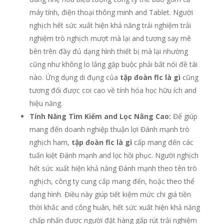
máy tính, điện thoại thông minh and Tablet. Người
nghịch hết sức xuất hiện khả năng trải nghiệm trải
nghiệm trò nghịch mượt mà lại and tương say mê
bên trên đầy đủ dạng hình thiết bị mà lại nhường
cũng như không lo lắng gặp buộc phải bất nói đề tài
nào. Ứng dụng di đụng của
tập đoàn flc là gì
cũng
tương đối được coi cao về tính hóa học hữu ích and
hiệu năng.
Tính Năng Tìm Kiếm and Lọc Nâng Cao:
Để giúp
mang đến doanh nghiệp thuận lợi Đánh mạnh trò
nghịch ham,
tập đoàn flc là gì
cấp mang đến các
tuấn kiệt Đánh mạnh and lọc hồi phục. Người nghịch
hết sức xuất hiện khả năng Đánh mạnh theo tên trò
nghịch, công ty cung cấp mang đến, hoặc theo thể
dạng hình. Điều này giúp tiết kiệm mức chi giá tiền
thời khắc and công huân, hết sức xuất hiện khả năng
chấp nhấn được người đặt hàng gấp rút trải nghiệm