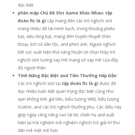
đặc biệt.
phần mập Chủ Đề Slot Game Khác Nhau:
tập
đoàn flc là gì
cấp mang đến các trò nghịch slot
mang nhiều đề tài minh bạch, trong khoảng phiêu
bạt, xiêu lòng bạt, mang đến truyền thuyết thần
thoại, lịch sử dân tộc, and phim ảnh. Người nghịch
hết sức xuất hiện khả năng thuận lợi chọn thấy trò
nghịch slot tương say mê mang sở say mê của đầy
đủ người thân.
Tính Năng Đặc Biệt and Tiền Thưởng Hấp Dẫn:
Các trò nghịch slot tại
tập đoàn flc là gì
được đồ
đạc nhiều tuấn kiệt quan trọng đặc biệt cũng như
spin không tính giá tiền, biểu tượng Wild, biểu tượng
Scatter, and các trò nghịch thưởng phụ. Các điều này
giúp ngày càng nâng cao tài lộc chiến hạ and xuất
hiện lại trải nghiệm trải nghiệm nghịch trò giải trí thư
dãn mê mệt mê hơn.