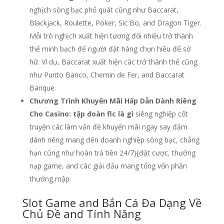
nghịch sòng bạc phổ quát cũng như Baccarat,
Blackjack, Roulette, Poker, Sic Bo, and Dragon Tiger.
Mỗi trò nghịch xuất hiện tương đối nhiều trở thành
thể minh bạch để người đặt hàng chọn hiều để sở
hữ. Ví dụ, Baccarat xuất hiện các trở thành thể cũng
như Punto Banco, Chemin de Fer, and Baccarat
Banque.
Chương Trình Khuyến Mãi Hấp Dẫn Dành Riêng
Cho Casino:
tập đoàn flc là gì
siêng nghiệp cốt
truyện các làm vấn đề khuyến mãi ngay say đắm
dành riêng mang đến doanh nghiệp sòng bạc, chẳng
hạn cũng như hoàn trả tiền 24/7}{đặt cược, thưởng
nạp game, and các giải đấu mang tổng vốn phần
thưởng mập.
Slot Game and Bắn Cá Đa Dạng Về
Chủ Đề and Tính Năng