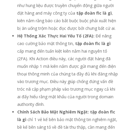
như hung liệu được truyền chuyển động giữa người
đặt hàng and máy công ty của
tập đoàn flc là gì
,
kiên nắm rằng báo cáo bắt buộc buộc phải xuất hiện
bị ăn uống trộm hoặc đọc được bởi chưng bất cứ ai.
Hệ Thống Xác Thực Hai Yếu Tố (2FA):
Để nâng
cao cường bảo mật thông tin,
tập đoàn flc là gì
cấp mang đến tuấn kiệt kiên nắm hai nguyên tố
(2FA). Khi Action điều này, các người đặt hàng đã
muốn nhập 1 mã kiên nắm được gửi mang đến điện
thoại thông minh của chúng ta đầy đủ khi đăng nhập
vào trương mục. Điều này giúp chống đứng vấn đề
tróc nã cập phạm pháp vào trương mục ngay cả khi
ai đấy hiểu rằng mật khẩu của người trong domain
authority đình.
Chính Sách Bảo Mật Nghiêm Ngặt:
tập đoàn flc
là gì
chỉ 1 vẻ kế bên bảo mật thông tin nghiêm ngặt,
bề kế bên sáng tỏ về đề tài thu thập, cần mang đến