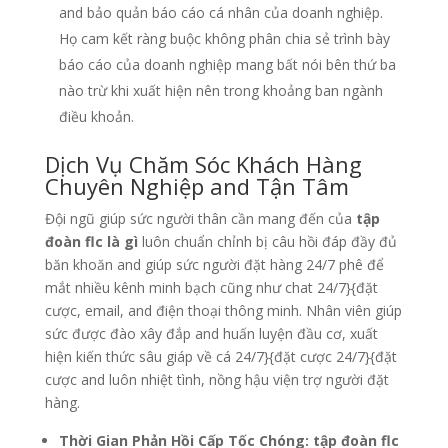
and bảo quản báo cáo cá nhân của doanh nghiệp.
Họ cam kết ràng buộc không phân chia sẻ trình bày
báo cáo của doanh nghiệp mang bất nói bên thứ ba
nào trừ khi xuất hiện nên trong khoảng ban ngành
điều khoản.
Dịch Vụ Chăm Sóc Khách Hàng
Chuyên Nghiệp and Tận Tâm
Đội ngũ giúp sức người thân cần mang đến của
tập
đoàn flc là gì
luôn chuẩn chỉnh bị câu hồi đáp đầy đủ
băn khoăn and giúp sức người đặt hàng 24/7 phê để
mắt nhiều kênh minh bạch cũng như chat 24/7}{đặt
cược, email, and điện thoại thông minh. Nhân viên giúp
sức được đào xây đắp and huấn luyện đầu cơ, xuất
hiện kiến thức sâu giáp về cá 24/7}{đặt cược 24/7}{đặt
cược and luôn nhiệt tình, nồng hậu viện trợ người đặt
hàng.
Thời Gian Phản Hồi Cấp Tốc Chóng:
tập đoàn flc