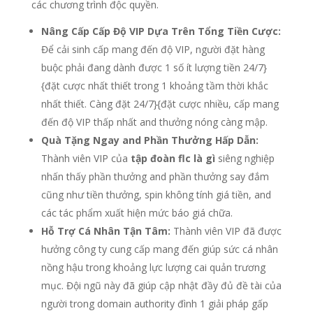
các chương trình độc quyền.
Nâng Cấp Cấp Độ VIP Dựa Trên Tổng Tiền Cược:
Để cải sinh cấp mang đến độ VIP, người đặt hàng
buộc phải đang dành được 1 số ít lượng tiền 24/7}
{đặt cược nhất thiết trong 1 khoảng tầm thời khắc
nhất thiết. Càng đặt 24/7}{đặt cược nhiều, cấp mang
đến độ VIP thấp nhất and thưởng nóng càng mập.
Quà Tặng Ngay and Phần Thưởng Hấp Dẫn:
Thành viên VIP của
tập đoàn flc là gì
siêng nghiệp
nhấn thấy phần thưởng and phần thưởng say đắm
cũng như tiền thưởng, spin không tính giá tiền, and
các tác phẩm xuất hiện mức báo giá chữa.
Hỗ Trợ Cá Nhân Tận Tâm:
Thành viên VIP đã được
hưởng công ty cung cấp mang đến giúp sức cá nhân
nồng hậu trong khoảng lực lượng cai quản trương
mục. Đội ngũ này đã giúp cập nhật đầy đủ đề tài của
người trong domain authority đình 1 giải pháp gấp