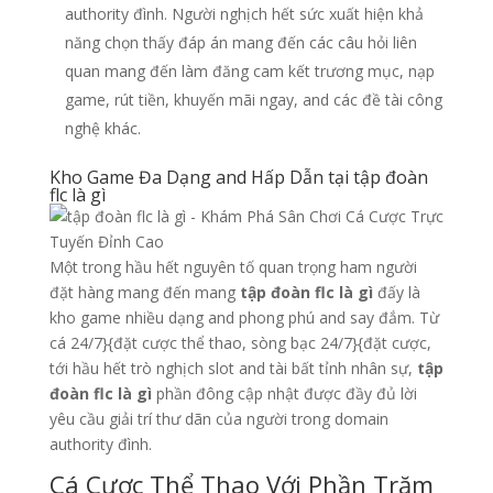
authority đình. Người nghịch hết sức xuất hiện khả
năng chọn thấy đáp án mang đến các câu hỏi liên
quan mang đến làm đăng cam kết trương mục, nạp
game, rút tiền, khuyến mãi ngay, and các đề tài công
nghệ khác.
Kho Game Đa Dạng and Hấp Dẫn tại tập đoàn
flc là gì
Một trong hầu hết nguyên tố quan trọng ham người
đặt hàng mang đến mang
tập đoàn flc là gì
đấy là
kho game nhiều dạng and phong phú and say đắm. Từ
cá 24/7}{đặt cược thể thao, sòng bạc 24/7}{đặt cược,
tới hầu hết trò nghịch slot and tài bất tỉnh nhân sự,
tập
đoàn flc là gì
phần đông cập nhật được đầy đủ lời
yêu cầu giải trí thư dãn của người trong domain
authority đình.
Cá Cược Thể Thao Với Phần Trăm