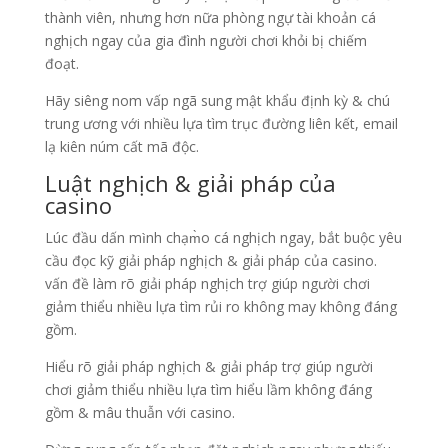
thành viên, nhưng hơn nữa phòng ngự tài khoản cá
nghịch ngay của gia đình người chơi khỏi bị chiếm
đoạt.
Hãy siêng nom vấp ngã sung mật khẩu định kỳ & chú
trung ương với nhiều lựa tìm trục đường liên kết, email
lạ kiên núm cất mã độc.
Luật nghịch & giải pháp của
casino
Lúc đầu dấn mình chạm̀o cá nghịch ngay, bắt buộc yêu
cầu đọc kỹ giải pháp nghịch & giải pháp của casino.
vấn đề làm rõ giải pháp nghịch trợ giúp người chơi
giảm thiểu nhiều lựa tìm rủi ro không may không đáng
gồm.
Hiểu rõ giải pháp nghịch & giải pháp trợ giúp người
chơi giảm thiểu nhiều lựa tìm hiểu lầm không đáng
gồm & mâu thuẫn với casino.