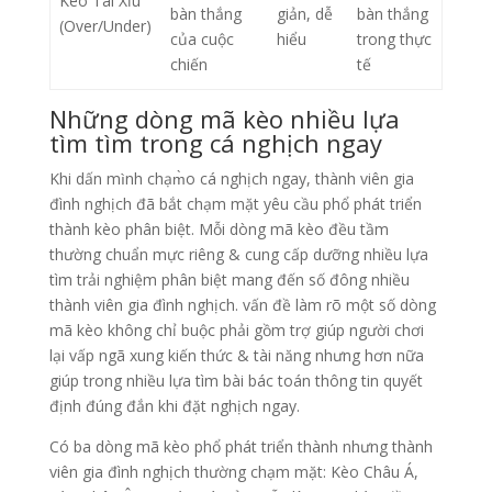
Kèo Tài Xỉu
bàn thắng
giản, dễ
bàn thắng
(Over/Under)
của cuộc
hiểu
trong thực
chiến
tế
Những dòng mã kèo nhiều lựa
tìm tìm trong cá nghịch ngay
Khi dấn mình chạm̀o cá nghịch ngay, thành viên gia
đình nghịch đã bắt chạm mặt yêu cầu phổ phát triển
thành kèo phân biệt. Mỗi dòng mã kèo đều tầm
thường chuẩn mực riêng & cung cấp dưỡng nhiều lựa
tìm trải nghiệm phân biệt mang đến số đông nhiều
thành viên gia đình nghịch. vấn đề làm rõ một số dòng
mã kèo không chỉ buộc phải gồm trợ giúp người chơi
lại vấp ngã xung kiến thức & tài năng nhưng hơn nữa
giúp trong nhiều lựa tìm bài bác toán thông tin quyết
định đúng đắn khi đặt nghịch ngay.
Có ba dòng mã kèo phổ phát triển thành nhưng thành
viên gia đình nghịch thường chạm mặt: Kèo Châu Á,