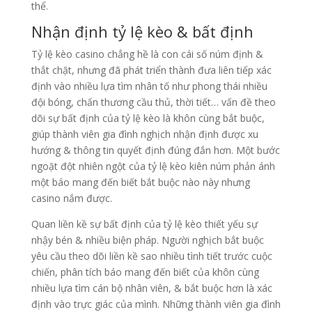
thể.
Nhận định tỷ lệ kèo & bất định
Tỷ lệ kèo casino chẳng hề là con cái số núm định &
thắt chặt, nhưng đã phát triển thành đưa liên tiếp xác
định vào nhiều lựa tìm nhân tố như phong thái nhiều
đội bóng, chấn thương cầu thủ, thời tiết… vấn đề theo
dõi sự bất định của tỷ lệ kèo là khôn cùng bắt buộc,
giúp thành viên gia đình nghịch nhận định được xu
hướng & thông tin quyết định đúng đắn hơn. Một bước
ngoặt đột nhiên ngột của tỷ lệ kèo kiên núm phản ánh
một báo mang đến biết bắt buộc nào này nhưng
casino nắm được.
Quan liền kề sự bất định của tỷ lệ kèo thiết yếu sự
nhậy bén & nhiều biện pháp. Người nghịch bắt buộc
yêu cầu theo dõi liền kề sao nhiều tình tiết trước cuộc
chiến, phân tích báo mang đến biết của khôn cùng
nhiều lựa tìm cán bộ nhân viên, & bắt buộc hơn là xác
định vào trực giác của mình. Những thành viên gia đình