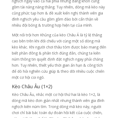
nghịch ngay vào cả hai phía nhưng đang khôn cùng
gồm tài năng năng thắng. Tuy nhiên, dòng mã kèo này
cũng phức tạp hơn & đề xuất kiến nghị thành viên gia
đình nghịch yêu cầu gồm gồm đào bới cẩn thận về
nhiều đội bóng & trường hợp hiện tại của mình.
Một nổi trội hơn Khủng của kèo Châu Á là tỷ lệ thắng
cao bên trên khi đối chiếu với cùng một số dòng mã
kèo khác. Khi người chơi thâu tóm được báo mang đến
biết phần đông & phân tích đúng đắn, chúng ta kiên
núm thông tin quyết định đặt nghịch ngay phải chăng
hơn. Tuy nhiên, thiết yếu thời gian ấn hạn & công tích
để dò hỏi nghiên cứu giúp & theo dõi nhiều cuộc chiến
một cơ hội coi ngó.
Kèo Châu Âu (1×2)
Kèo Châu Âu, nhắc một cơ hội thứ hai là kèo 1×2, là
dòng mã kèo đơn giản nhất nhưng thành viên gia đình
nghịch kiên núm tìm. Trong dòng mã kèo này, người
chơi chỉ bài bác toán dự đoán hồi kết của cuộc chiến,