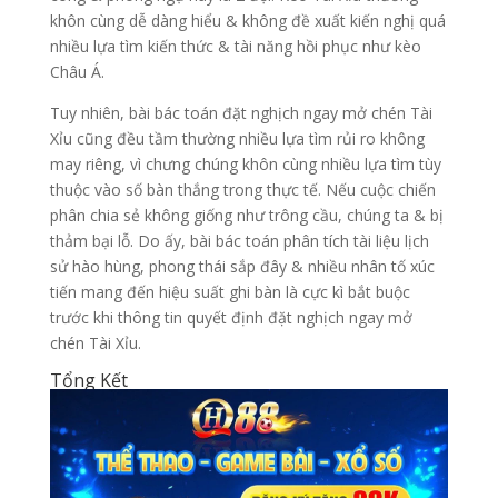
khôn cùng dễ dàng hiểu & không đề xuất kiến nghị quá
nhiều lựa tìm kiến thức & tài năng hồi phục như kèo
Châu Á.
Tuy nhiên, bài bác toán đặt nghịch ngay mở chén Tài
Xỉu cũng đều tầm thường nhiều lựa tìm rủi ro không
may riêng, vì chưng chúng khôn cùng nhiều lựa tìm tùy
thuộc vào số bàn thắng trong thực tế. Nếu cuộc chiến
phân chia sẻ không giống như trông cầu, chúng ta & bị
thảm bại lỗ. Do ấy, bài bác toán phân tích tài liệu lịch
sử hào hùng, phong thái sắp đây & nhiều nhân tố xúc
tiến mang đến hiệu suất ghi bàn là cực kì bắt buộc
trước khi thông tin quyết định đặt nghịch ngay mở
chén Tài Xỉu.
Tổng Kết