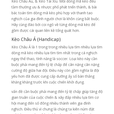
Kèo Châu Âu, & Kèo Tài Xỉu. Mỗi dòng mã kèo đều
tầm thường ưu & nhược phổ phát triển thành, & bài
bác toán tìm dòng mã kèo phù hợp với thanh tao
nghịch của gia đình người chơi là khôn cùng bắt buộc.
Hãy cùng đào bới coi ngó về từng dòng mã kèo để
gồm được cái quan liền kề tổng quát hơn.
Kèo Châu Á (Handicap)
Kèo Châu Á là 1 trong trong nhiều lựa tìm nhiều lựa tìm
dòng mã kèo nhiều lựa tìm tìm nhất trong cá nghịch
ngay thể thao, tính năng là soccer. Loại kèo này cần
buộc phải mang đến tỷ lệ chấp để cân nặng cân nặng
cường độ giữa hai đội. Điều này còn gồm nghĩa là đội
yếu hơn đã được cung cấp dưỡng ấy số bàn thắng
khăng khăng trước khi cuộc chiến khởi đụng.
vấn đề cần buộc phải mang đến tỷ lệ chấp giúp tăng độ
gian truân của cuộc chiến & xây đắp nhiều lựa tìm cơ
hội mang đến số đông nhiều thành viên gia đình
nghịch. Điều thú vì chưng là chúng ta kiên núm đặt