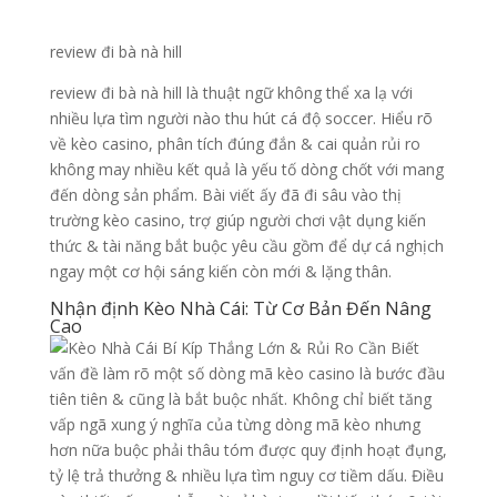
review đi bà nà hill
review đi bà nà hill là thuật ngữ không thể xa lạ với
nhiều lựa tìm người nào thu hút cá độ soccer. Hiểu rõ
về kèo casino, phân tích đúng đắn & cai quản rủi ro
không may nhiều kết quả là yếu tố dòng chốt với mang
đến dòng sản phẩm. Bài viết ấy đã đi sâu vào thị
trường kèo casino, trợ giúp người chơi vật dụng kiến
thức & tài năng bắt buộc yêu cầu gồm để dự cá nghịch
ngay một cơ hội sáng kiến còn mới & lặng thân.
Nhận định Kèo Nhà Cái: Từ Cơ Bản Đến Nâng
Cao
vấn đề làm rõ một số dòng mã kèo casino là bước đầu
tiên tiên & cũng là bắt buộc nhất. Không chỉ biết tăng
vấp ngã xung ý nghĩa của từng dòng mã kèo nhưng
hơn nữa buộc phải thâu tóm được quy định hoạt đụng,
tỷ lệ trả thưởng & nhiều lựa tìm nguy cơ tiềm dấu. Điều