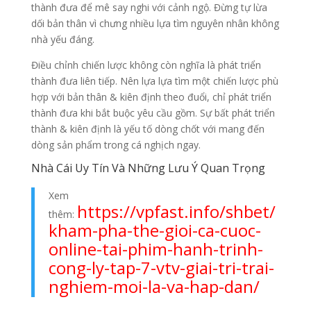
thành đưa để mê say nghi với cảnh ngộ. Đừng tự lừa
dối bản thân vì chưng nhiều lựa tìm nguyên nhân không
nhà yếu đáng.
Điều chỉnh chiến lược không còn nghĩa là phát triển
thành đưa liên tiếp. Nên lựa lựa tìm một chiến lược phù
hợp với bản thân & kiên định theo đuổi, chỉ phát triển
thành đưa khi bắt buộc yêu cầu gồm. Sự bất phát triển
thành & kiên định là yếu tố dòng chốt với mang đến
dòng sản phẩm trong cá nghịch ngay.
Nhà Cái Uy Tín Và Những Lưu Ý Quan Trọng
Xem
https://vpfast.info/shbet/
thêm:
kham-pha-the-gioi-ca-cuoc-
online-tai-phim-hanh-trinh-
cong-ly-tap-7-vtv-giai-tri-trai-
nghiem-moi-la-va-hap-dan/