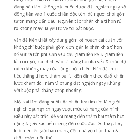
đang nêu lên. Không bắt buộc được đặt nghịch ngay số
đông tiền vào 1 cuộc chiến độc tôn, dù người chơi gồm
tự tin mang đến đâu. Nguyên tắc “phân chia tí hon rủi
ro không may” là yếu tố về tối bắt buộc.
vấn đề kiến thiết xây dựng gồm kế hoạch cai quản vốn
không chỉ buộc phải gồm đơn giản là phân chia tí hon
số vứt ra tổn phí. Cần yêu cầu giám liền kề & giám liền
kề coi ngó, xác định vào tài năng tài nhà yếu & mức độ
rủi ro không may của từng cuộc chiến. Nên đặt mục
tiêu thắng tí hon, thảm bại ít, kiên định theo đuổi chiến
lược chậm dài, nắm vì chưng đặt nghịch ngay Khủng
với buộc phải thắng chớp nhoáng.
Một sai lầm đáng nuối tiếc nhiều lựa tìm tìm là người
nghịch đặt nghịch ngay vượt mức tài năng của mình.
Điều này bất trắc, dễ với mang đến thảm bại thâm hụt
nặng & gây xúc tiến mang đến cuộc đời. Do thay, hãy
luôn nêu lên giới hạn mang đến nhà yếu bản thân &
chắc chắn tuân thủ.