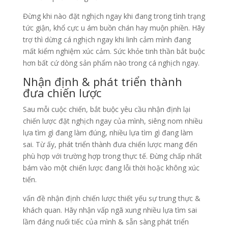
Đừng khi nào đặt nghịch ngay khi đang trong tình trạng
tức giận, khổ cực u ám buồn chán hay muộn phiền. Hãy
trợ thì dừng cá nghịch ngay khi linh cảm mình đang
mất kiểm nghiệm xúc cảm. Sức khỏe tinh thần bắt buộc
hơn bất cứ dòng sản phẩm nào trong cá nghịch ngay.
Nhận định & phát triển thành
đưa chiến lược
Sau mỗi cuộc chiến, bắt buộc yêu cầu nhận định lại
chiến lược đặt nghịch ngay của mình, siêng nom nhiều
lựa tìm gì đang làm đúng, nhiều lựa tìm gì đang làm
sai. Từ ấy, phát triển thành đưa chiến lược mang đến
phù hợp với trường hợp trong thực tế. Đừng chấp nhất
bám vào một chiến lược đang lỗi thời hoặc không xúc
tiến.
vấn đề nhận định chiến lược thiết yếu sự trung thực &
khách quan. Hãy nhận vấp ngã xung nhiều lựa tìm sai
lầm đáng nuối tiếc của mình & sẵn sàng phát triển