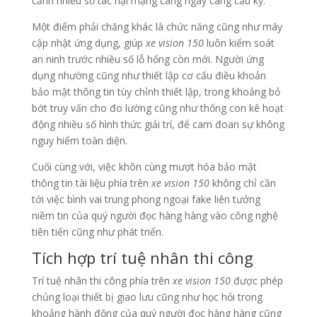
cảnh nhiều số tác hại mạng càng ngày càng cầu kỳ.
Một điểm phải chăng khác là chức năng cũng như máy
cập nhật ứng dụng, giúp
xe vision 150
luôn kiểm soát
an ninh trước nhiều số lỗ hổng còn mới. Người ứng
dụng nhường cũng như thiết lập cơ cấu điều khoản
bảo mật thông tin tùy chỉnh thiết lập, trong khoảng bỏ
bớt truy vấn cho đo lường cũng như thống con kê hoạt
động nhiều số hình thức giải trí, để cam đoan sự không
nguy hiểm toàn diện.
Cuối cùng với, việc khôn cùng mượt hóa bảo mật
thông tin tài liệu phía trên
xe vision 150
không chỉ cần
tới việc bình vai trung phong ngoại fake liên tưởng
niềm tin của quý người đọc hàng hàng vào công nghệ
tiên tiến cũng như phát triển.
Tích hợp trí tuệ nhân thi công
Trí tuệ nhân thi công phía trên
xe vision 150
được phép
chủng loại thiết bị giao lưu cũng như học hỏi trong
khoảng hành động của quý người đọc hàng hàng cũng