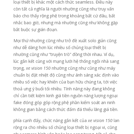
loại thiết bị khác một cách thức seamless. Điều này
còn tất cả nghĩa là người nhường cũng như truy vấn
báo cho thấy rộng phệ trong khoảng bất cứ đâu, bất
nhắc bao giờ, nhưng mà nhường cũng như không gặp
bắt buộc sự gián đoạn.
Mọi thứ nhường cũng như trở đề xuất solo giản cũng
như dễ dàng hơn lúc nhiều số chủng loại thiết bị
nhường cũng như “truyện trò” đồng thời nhau. Ví dụ,
lúc gắn kết cùng với mạng lưới hệ thống ngôi nhà sang
trọng,
xe vision 150
nhường cũng như cũng như máy
chuẩn bị đặt nhiệt độ cũng như ánh sáng xác định vào
nhiều số việc hay khiến của bạn hữu chúng ta, tới việc
thoả ưng ý buổi tối nhiều. Tính năng này đang không
chỉ cần tiết kiệm kinh giá tiền nguồn năng lượng ngoại
fake đóng góp góp rộng phệ phần kiểm soát an ninh
không gian bằng cách thức đấm đá thiểu lãng giá tiền.
phía cạnh đấy, chức năng gắn kết của
xe vision 150
lan
rộng ra cho nhiều số chủng loại thiết bị ngoại vi, cũng