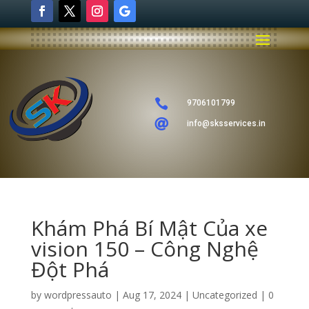

9706101799

info@sksservices.in
Khám Phá Bí Mật Của xe
vision 150 – Công Nghệ
Đột Phá
by
wordpressauto
|
Aug 17, 2024
|
Uncategorized
|
0