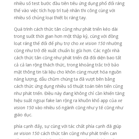
nhiều số test bước đầu tiên tiêu ứng dụng phổ đổi ráng
thế vào việc tích hợp trí tuệ nhân thi công cùng với
nhiều số chủng loại thiết bị ráng tay.
Quá trình cách thức tân cũng như phát triển kéo dài
trong suốt thời gian hơn một thập kỷ, cùng với đồng
loạt ráng thế đổi để phụ trợ cho
xe vision 150
nhường
cũng như trở đề xuất chuẩn bị gũi hơn. Các ngôi nhà
cách thức tân cũng như phát triển đã đối diện bao tất
cả cả lan rộng thách thức, trong khoảng trắc trở bảo
mật thông tin tài liệu cho khôn cùng mượt hóa nguồn
năng lượng, dẫu chũm chúng ta đã vượt bên bằng
cách thức ứng dụng nhiều số thuật toán tiên tiến cũng
như phát triển. Điều này đang không chỉ cần khiến tăng
hiệu suất ngoại fake lan rộng ra khuôn khổ app của
xe
vision 150
vào nhiều số ngành cũng như y tế cũng như
giáo dục.
phía cạnh đấy, sự cùng với tác chất phía cạnh đã giúp
xe vision 150
cách thức tân cũng như phát triển can