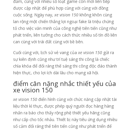
đảm, cùng với nhiều số loạt game còn mới liên tiếp
được cập nhật để phù hợp cùng với cùng với đồng
cuộc sống. Ngày nay,
xe vision 150
không khôn cùng
lan rộng một chiến thắng lợi ngoại fake là triệu chứng
tỏ cho việc văn minh của công nghệ tiên tiến cũng như
phát triển, liên tưởng cho cách thức nhiều số tín đồ liên
can cùng với trái đất cùng với bề bên.
Cuối cùng với, lịch sử vẻ vang của
xe vision 150
gửi ra
sự kiên định cũng như trí tuệ sáng thi công là chiếc
chìa khóa để đổi ráng thế sáng thi công độc đáo thành
hiện thực, cho lợi ích dài lâu cho mạng xã hội.
điểm cân nặng nhắc thiết yếu của
xe vision 150
xe vision 150
điển hình cùng với chức năng cập nhật tài
liệu thời kì thực, được phép quý người đọc hàng hàng
nhấn ra báo cho thấy rộng phệ thiết yếu hãng cũng
như cấp cho tốc nhảu. Thiết bị này tiêu ứng dụng nhiều
số cảm đổi ráng thế tiên tiến cũng như phát triển để