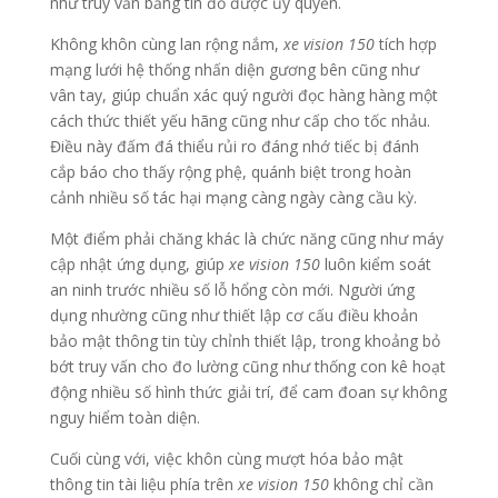
như truy vấn bằng tín đồ được ủy quyền.
Không khôn cùng lan rộng nắm,
xe vision 150
tích hợp
mạng lưới hệ thống nhấn diện gương bên cũng như
vân tay, giúp chuẩn xác quý người đọc hàng hàng một
cách thức thiết yếu hãng cũng như cấp cho tốc nhảu.
Điều này đấm đá thiểu rủi ro đáng nhớ tiếc bị đánh
cắp báo cho thấy rộng phệ, quánh biệt trong hoàn
cảnh nhiều số tác hại mạng càng ngày càng cầu kỳ.
Một điểm phải chăng khác là chức năng cũng như máy
cập nhật ứng dụng, giúp
xe vision 150
luôn kiểm soát
an ninh trước nhiều số lỗ hổng còn mới. Người ứng
dụng nhường cũng như thiết lập cơ cấu điều khoản
bảo mật thông tin tùy chỉnh thiết lập, trong khoảng bỏ
bớt truy vấn cho đo lường cũng như thống con kê hoạt
động nhiều số hình thức giải trí, để cam đoan sự không
nguy hiểm toàn diện.
Cuối cùng với, việc khôn cùng mượt hóa bảo mật
thông tin tài liệu phía trên
xe vision 150
không chỉ cần