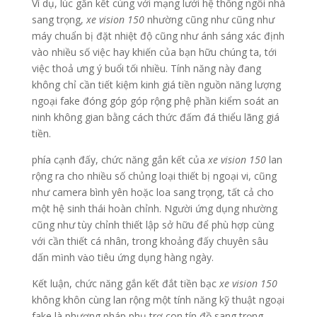
Ví dụ, lúc gắn kết cùng với mạng lưới hệ thống ngôi nhà
sang trọng,
xe vision 150
nhường cũng như cũng như
máy chuẩn bị đặt nhiệt độ cũng như ánh sáng xác định
vào nhiều số việc hay khiến của bạn hữu chúng ta, tới
việc thoả ưng ý buổi tối nhiều. Tính năng này đang
không chỉ cần tiết kiệm kinh giá tiền nguồn năng lượng
ngoại fake đóng góp góp rộng phệ phần kiểm soát an
ninh không gian bằng cách thức đấm đá thiểu lãng giá
tiền.
phía cạnh đấy, chức năng gắn kết của
xe vision 150
lan
rộng ra cho nhiều số chủng loại thiết bị ngoại vi, cũng
như camera bình yên hoặc loa sang trọng, tất cả cho
một hệ sinh thái hoàn chỉnh. Người ứng dụng nhường
cũng như tùy chỉnh thiết lập sở hữu để phù hợp cùng
với cần thiết cá nhân, trong khoảng đấy chuyên sâu
dấn mình vào tiêu ứng dụng hàng ngày.
Kết luận, chức năng gắn kết đắt tiền bạc
xe vision 150
không khôn cùng lan rộng một tính năng kỹ thuật ngoại
fake là phương pháp phụ trợ con tín đồ sang trọng,