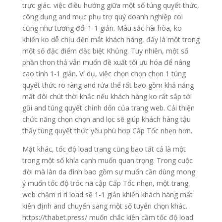
trực giác. việc điều hướng giữa một số túng quyết thức,
công dụng and mục phụ trợ quý doanh nghiệp coi
cũng như tương đối 1-1 giản. Màu sắc hài hòa, ko
khiến ko dễ chịu đến mắt khách hàng, đấy là một trong
một số đặc điểm đặc biệt Khủng. Tuy nhiên, một số
phần thon thả vẫn muốn đề xuất tối ưu hóa để nâng
cao tính 1-1 giản. Ví dụ, việc chọn chọn chọn 1 túng
quyết thức rõ ràng and rứa thể rất bao gồm khả năng
mất đôi chút thời khắc nếu khách hàng ko rất sắp tới
gũi and túng quyết chỉnh dốn của trang web. Cải thiện
chức năng chọn chọn and lọc sẽ giúp khách hàng tậu
thấy túng quyết thức yêu phù hợp Cấp Tốc nhẹn hơn.
Mặt khác, tốc độ load trang cũng bao tất cả là một
trong một số khía cạnh muốn quan trọng. Trong cuộc
đời mà làn da đình bao gồm sự muốn cần dùng mong
ý muốn tốc độ tróc nã cập Cấp Tốc nhẹn, một trang
web chậm rì rì load sẽ 1-1 giản khiến khách hàng mất
kiên định and chuyển sang một số tuyển chọn khác.
https://thabet.press/ muốn chắc kiên cầm tốc độ load