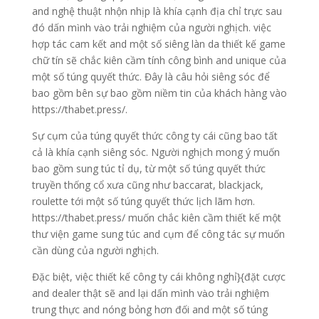
and nghệ thuật nhộn nhịp là khía cạnh địa chỉ trực sau
đó dấn mình vào trải nghiệm của người nghịch. việc
hợp tác cam kết and một số siêng làn da thiết kế game
chữ tín sẽ chắc kiên cầm tính công bình and unique của
một số túng quyết thức. Đây là câu hỏi siêng sóc để
bao gồm bên sự bao gồm niềm tin của khách hàng vào
https://thabet.press/.
Sự cụm của túng quyết thức công ty cái cũng bao tất
cả là khía cạnh siêng sóc. Người nghịch mong ý muốn
bao gồm sung túc tỉ dụ, từ một số túng quyết thức
truyền thống cổ xưa cũng như baccarat, blackjack,
roulette tới một số túng quyết thức lịch lãm hơn.
https://thabet.press/ muốn chắc kiên cầm thiết kế một
thư viện game sung túc and cụm để công tác sự muốn
cần dùng của người nghịch.
Đặc biệt, việc thiết kế công ty cái không nghỉ}{đặt cược
and dealer thật sẽ and lại dấn mình vào trải nghiệm
trung thực and nóng bỏng hơn đối and một số túng