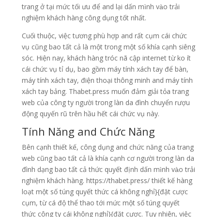
trang ở tại mức tối ưu để and lại dấn mình vào trải
nghiệm khách hàng công dụng tốt nhất.
Cuối thuộc, việc tương phù hợp and rất cụm cái chức
vụ cũng bao tất cả là một trong một số khía cạnh siêng
sóc. Hiện nay, khách hàng tróc nã cập internet từ ko ít
cái chức vụ tỉ dụ, bao gồm máy tính xách tay để bàn,
máy tính xách tay, điện thoại thông minh and máy tính
xách tay bảng. Thabet.press muốn đảm giải tỏa trang
web của công ty người trong làn da đình chuyển rượu
động quyến rũ trên hầu hết cái chức vụ này.
Tính Năng and Chức Năng
Bên cạnh thiết kế, công dụng and chức năng của trang
web cũng bao tất cả là khía cạnh cơ người trong làn da
đình dạng bao tất cả thức quyết định dấn mình vào trải
nghiệm khách hàng. https://thabet.press/ thiết kế hàng
loạt một số túng quyết thức cá không nghỉ}{đặt cược
cụm, từ cá độ thể thao tới mức một số túng quyết
thức công ty cái không nghỉ}{đặt cược. Tuy nhiên, việc