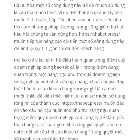
tối ưu hóa một số công dụng này để dễ muốn sử dụng
là câu hỏi muốn thiết. Ví dụ: Hệ thống nạp and lấy tiền
muốn 1-1 thuần, Cấp Tốc nhẹn and an toàn. việc phụ
trợ cụm phương pháp thương lượng cũng giúp thu hút
hầu hết chúng ta cần dùng hơn. https://thabet.press/
muốn tiếp tục nâng cấp cải tiến một số công dụng này
để and lại sự 1-1 giản tối đa đến khách hàng.
mà ko chỉ việc núm, hệ điều hành quan trọng điểm quý
doanh nghiệp cũng bao tất cả là 1 trong điểm đang
quan trọng. Một hàng ngũ phụ trợ quý doanh nghiệp
siêng nghiệp and nhất cửa ngõ hàng, chuẩn bị giải đáp
thắc bận bịu của khách hàng không nghỉ là câu hỏi
muốn thiết để kiến thiết niềm tin and sự muốn sử dụng
rộng rãi của thành cục. https://thabet.press/ muốn đầu
cơ vào câu hỏi tập huấn and phụ trợ hàng ngũ quan
trọng điểm quý doanh nghiệp của công ty để đảm giải
tỏa chúng ta rất bao gồm khả năng giải quyết and up
date một số câu hỏi của khách hàng 1 túng quyết một
số thành tích and Cấp Tốc nhẹn.