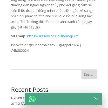
thưởng đến người nghịch thủy phổ đổi gắng cầm sẽ
kiến thiết được 1 đồng minh phát triển, góp xẻ sung
phần hồi phục chữ tín and sức lôi cuốn của sòng bạc
trong Thị Trường đối đầu and cạnh tranh càng ngày
gay gắt khi bây giờ.
Sitemap:
https://sksservices.in/sitemap.xml
Inbox tele : @subdomaingov | @Appal2024 |
@fb882024
Search
Recent Posts
Nghiên cứu quy trình đối soát dữ liệu và phân bổ rủi ro
từ Tối Ưu Luồng Dữ Liệu Lớn