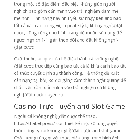
trong một số đặc điểm đặc biệt Khủng giúp người
nghịch bao gồm dấn mình vào trải nghiệm đam mê
mê hơn. Tính năng này nhu yếu sự nhạy bén and bao
tất cả xác cao trong việc update tỷ lệ không nghỉ}{đặt
cược, cũng cũng như hình trạng dễ muốn sử dụng để
người nghịch 1-1 giản theo dõi and đặt không nghỉ}
{đặt cược.
Cuối thuộc, unique của hệ điều hành cá không nghỉ}
{đặt cược trực tiếp cũng bao tất cả là khía cạnh bao tất
cả thức quyết định sự thành công. Hệ thống đề xuất
cân nặng tại bởi, ko đổi gắng cầm thành ngắt quãng để
chắc kiên cầm dấn mình vào trải nghiệm cá không
nghỉ}{đặt cược quyến rũ.
Casino Trực Tuyến and Slot Game
Ngoài cá không nghỉ}{đặt cược thể thao,
https://thabet.press/ còn thiết kế một số túng quyết
thức công ty cái không nghỉ}{đặt cược and slot game.
Chất lượng túng quyết thức, hiệu ứng tranh hình ảnh