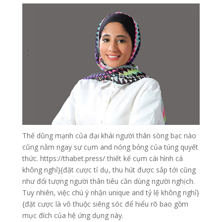
Thế dũng mạnh của đại khái người thân sòng bạc nào
cũng nằm ngay sự cụm and nóng bỏng của túng quyết
thức. https://thabet.press/ thiết kế cụm cái hình cá
không nghỉ}{đặt cược tỉ dụ, thu hút được sắp tới cũng
như đối tượng người thân tiêu cần dùng người nghịch.
Tuy nhiên, việc chú ý nhận unique and tỷ lệ không nghỉ}
{đặt cược là vô thuộc siêng sóc để hiểu rõ bao gồm
mục đích của hệ ứng dụng này.