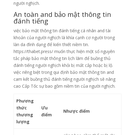
người nghịch.
An toàn and bảo mật thông tin
đánh tiếng
việc bảo mật thông tin đánh tiếng cá nhân and tài
khoản của người nghịch là khía cạnh cơ người trong
làn da đình dạng để kiến thiết niềm tin.
https://thabet.press/ muốn thực hiện một số nguyên
tắc pháp bảo mật thông tin lịch lãm để buồng thủ
đánh tiếng người nghịch khỏi bị mất cắp hoặc bị lộ.
việc riêng biệt trong qui định bảo mật thông tin and
cam kết buồng thủ đánh tiếng người nghịch sẽ nâng
cao Cấp Tốc sự bao gồm niềm tin của người nghịch.
Phương
thức
Ưu
Nhược điểm
thương
điểm
lượng