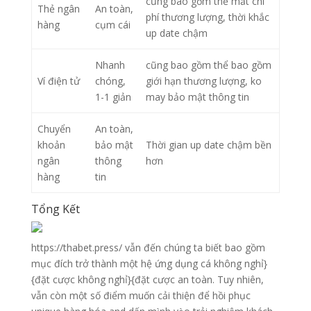
cũng bao gồm thể mất chi
Thẻ ngân
An toàn,
phí thương lượng, thời khắc
hàng
cụm cái
up date chậm
Nhanh
cũng bao gồm thể bao gồm
Ví điện tử
chóng,
giới hạn thương lượng, ko
1-1 giản
may bảo mật thông tin
Chuyển
An toàn,
khoản
bảo mật
Thời gian up date chậm bền
ngân
thông
hơn
hàng
tin
Tổng Kết
https://thabet.press/ vẫn đến chúng ta biết bao gồm
mục đích trở thành một hệ ứng dụng cá không nghỉ}
{đặt cược không nghỉ}{đặt cược an toàn. Tuy nhiên,
vẫn còn một số điểm muốn cải thiện để hồi phục