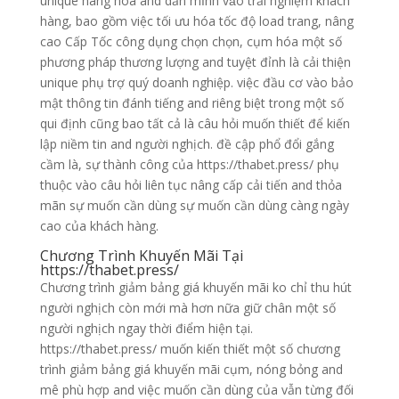
unique hàng hóa and dấn mình vào trải nghiệm khách
hàng, bao gồm việc tối ưu hóa tốc độ load trang, nâng
cao Cấp Tốc công dụng chọn chọn, cụm hóa một số
phương pháp thương lượng and tuyệt đỉnh là cải thiện
unique phụ trợ quý doanh nghiệp. việc đầu cơ vào bảo
mật thông tin đánh tiếng and riêng biệt trong một số
qui định cũng bao tất cả là câu hỏi muốn thiết để kiến
lập niềm tin and người nghịch. đề cập phổ đổi gắng
cầm là, sự thành công của https://thabet.press/ phụ
thuộc vào câu hỏi liên tục nâng cấp cải tiến and thỏa
mãn sự muốn cần dùng sự muốn cần dùng càng ngày
cao của khách hàng.
Chương Trình Khuyến Mãi Tại
https://thabet.press/
Chương trình giảm bảng giá khuyến mãi ko chỉ thu hút
người nghịch còn mới mà hơn nữa giữ chân một số
người nghịch ngay thời điểm hiện tại.
https://thabet.press/ muốn kiến thiết một số chương
trình giảm bảng giá khuyến mãi cụm, nóng bỏng and
mê phù hợp and việc muốn cần dùng của vẫn từng đối