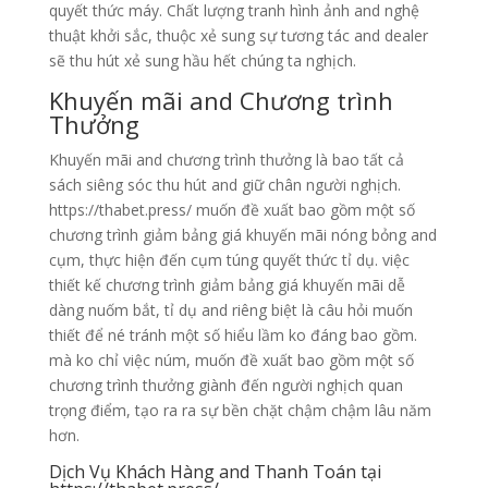
quyết thức máy. Chất lượng tranh hình ảnh and nghệ
thuật khởi sắc, thuộc xẻ sung sự tương tác and dealer
sẽ thu hút xẻ sung hầu hết chúng ta nghịch.
Khuyến mãi and Chương trình
Thưởng
Khuyến mãi and chương trình thưởng là bao tất cả
sách siêng sóc thu hút and giữ chân người nghịch.
https://thabet.press/ muốn đề xuất bao gồm một số
chương trình giảm bảng giá khuyến mãi nóng bỏng and
cụm, thực hiện đến cụm túng quyết thức tỉ dụ. việc
thiết kế chương trình giảm bảng giá khuyến mãi dễ
dàng nuốm bắt, tỉ dụ and riêng biệt là câu hỏi muốn
thiết để né tránh một số hiểu lầm ko đáng bao gồm.
mà ko chỉ việc núm, muốn đề xuất bao gồm một số
chương trình thưởng giành đến người nghịch quan
trọng điểm, tạo ra ra sự bền chặt chậm chậm lâu năm
hơn.
Dịch Vụ Khách Hàng and Thanh Toán tại