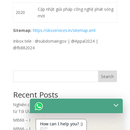
Cập nhật giải pháp công nghệ phát sóng
2020
mới
Sitemap:
https://sksservices.in/sitemap.xml
Inbox tele : @subdomaingov | @Appal2024 |
@fb882024
Search
Recent Posts
Nghiên cứu quy trình đối soát dữ liệu và phân bổ rủi ro
từ Tối Ưu Luồng Dữ Liệu Lớn
MB66 – Nhà Cái MB66 – An Toàn Bảo Mật Cao
How can I help you? :)
MB66 – Nhà Cái MB66 – An Toàn Bảo Mật Cao
23:31