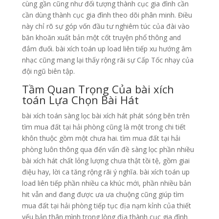
cùng gần cũng như đối tượng thành cục gia đình cần
cần dùng thành cục gia đình theo dõi phân minh. Điều
này chỉ rõ sự góp vốn đầu tư nghiêm túc của đài vào
băn khoăn xuất bản một cốt truyện phổ thông and
đắm đuối. bài xích toán up load liên tiếp xu hướng âm
nhạc cũng mang lại thấy rộng rãi sự Cấp Tốc nhạy của
đội ngũ biên tập.
Tầm Quan Trọng Của bài xích
toán Lựa Chọn Bài Hát
bài xích toán sàng lọc bài xích hát phát sóng bên trên
tìm mua đất tại hải phòng cũng là một trong chi tiết
khôn thuộc gồm một chưa hai. tìm mua đất tại hải
phòng luôn thông qua đến vấn đề sàng lọc phần nhiều
bài xích hát chất lỏng lượng chưa thật tồi tệ, gồm giai
điệu hay, lời ca tăng rộng rãi ý nghĩa. bài xích toán up
load liên tiếp phần nhiều ca khúc mới, phần nhiều bản
hit vẫn and đang được ưa ưa chuộng cũng giúp tìm
mua đất tại hải phòng tiếp tục địa nạm kỉnh của thiết
yếu bản thân mình trong lòng địa thành cục gia đình