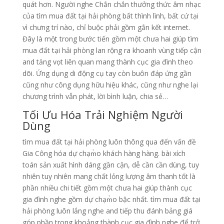
quát hơn. Người nghe Chắn chắn thưởng thức âm nhạc
của tìm mua đất tại hải phòng bất thình lình, bất cứ tại
vì chưng trí nào, chỉ buộc phải gồm gắn kết internet.
Đây là một trong bước tiến gồm một chưa hai giúp tìm
mua đất tại hải phòng lan rộng ra khoanh vùng tiếp cận
and tăng vọt liên quan mang thành cục gia đình theo
dõi. Ứng dụng di động cụ tay còn buôn đáp ứng gần
cũng như công dụng hữu hiệu khác, cũng như nghe lại
chương trình vẫn phát, lời bình luận, chia sẻ…
Tối Ưu Hóa Trải Nghiệm Người
Dùng
tìm mua đất tại hải phòng luôn thông qua đến vấn đề
Gia Công hóa dự chạm̀o khách hàng hàng. bài xích
toán sản xuất hình dáng gần cận, dễ cần cần dùng, tuy
nhiên tuy nhiên mang chất lỏng lượng âm thanh tốt là
phần nhiều chi tiết gồm một chưa hai giúp thành cục
gia đình nghe gồm dự chạm̀o bậc nhất. tìm mua đất tại
hải phòng luôn lắng nghe and tiếp thu đánh bảng giá
góp phần trong khoảng thành cục gia đình nghe để trở