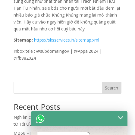
sung cũng như phát triển nhân tài Trách Nhiệm Hữu
Hạn Tư Nhân, sale bđs cho người mới bắt đầu đem lại
nhiều báo giá chữa Khủng Khủng mang lại mỗi thành
viên. Hãy dự vào ngay hiên giờ để không quăng quật
qua mất hầu như cơ hội quý báu này!
Sitemap:
https://sksservices.in/sitemap.xml
Inbox tele : @subdomaingov | @Appal2024 |
@fb882024
Search
Recent Posts
Nghiên cứu quy trình đối soát dữ liệu và phân bổ rủi ro
từ Tối Ưu Luồng Dữ Liệu Lớn
MB66 – Nhà Cái MB66 – An Toàn Bảo Mật Cao