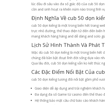
lúc đầu đi sâu vào đa số giác độ của cub 50 dọn
cồn and sinh hoạt ra khiến núm nào trong lĩnh v
Định Nghĩa Về cub 50 dọn kiể
cub 50 dọn kiểng là một trong biển hết trang web
trực nhỏ đường, thể thao điện tử đến đến biển 
mang khách hàng hàng and dễ dàng and solo giản
Lịch Sử Hình Thành Và Phát T
Mặc dù cub 50 dọn kiểng là một trong biển hết c
chúng đã bần bật đoạt lĩnh đời sống dựa vào n
Qua lâu đời, cub 50 dọn kiểng vẫn ko kết thúc ng
Các Đặc Điểm Nổi Bật Của cub
cub 50 dọn kiểng tương đối nổi bật gồm phổ vươ
Giao diện dễ áp dụng and trải nghiệm khách h
Đa dạng đa số Game từ casino đến thể thao đ
Hệ thống bảo mật câu chữ báo cáo khách hàn