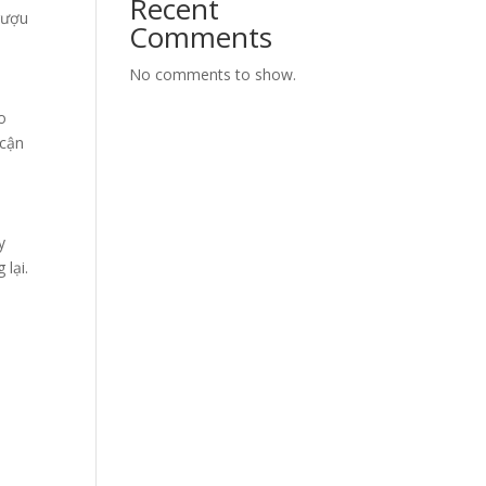
Recent
 rượu
Comments
No comments to show.
o
 cận
y
lại.