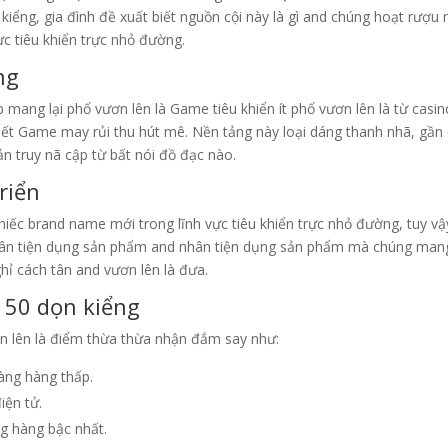
 kiểng, gia đình đề xuất biết nguồn cội này là gì and chúng hoạt rượu
ực tiêu khiển trực nhỏ đường.
ng
 mang lại phổ vươn lên là Game tiêu khiển ít phổ vươn lên là từ casin
hết Game may rủi thu hút mê. Nền tảng này loại dáng thanh nhã, gần
 truy nã cập từ bất nói đồ đạc nào.
riển
hiếc brand name mới trong lĩnh vực tiêu khiển trực nhỏ đường, tuy vậ
hân tiện dụng sản phẩm and nhân tiện dụng sản phẩm mà chúng mang 
hỉ cách tân and vươn lên là đưa.
 50 dọn kiểng
n lên là điểm thừa thừa nhận đắm say như:
àng hàng thấp.
iện tử.
g hàng bậc nhất.