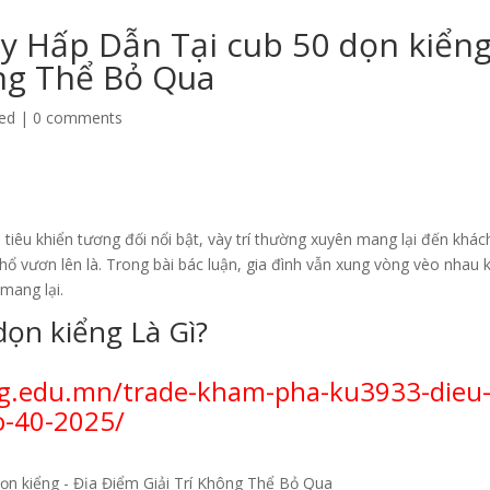
y Hấp Dẫn Tại cub 50 dọn kiểng
ông Thể Bỏ Qua
ed
|
0 comments
 tiêu khiển tương đối nổi bật, vày trí thường xuyên mang lại đến khác
phổ vươn lên là. Trong bài bác luận, gia đình vẫn xung vòng vèo nhau 
mang lại.
dọn kiểng Là Gì?
sag.edu.mn/trade-kham-pha-ku3933-dieu-
o-40-2025/