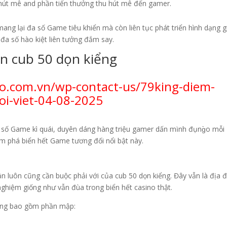
 hút mê and phần tiến thưởng thu hút mê đến gamer.
mang lại đa số Game tiêu khiển mà còn liên tục phát triển hình dạng g
đa số hào kiệt liên tưởng đắm say.
n cub 50 dọn kiểng
o.com.vn/wp-contact-us/79king-diem-
oi-viet-04-08-2025
 số Game kì quái, duyên dáng hàng triệu gamer dấn mình đụng̀o mỗi
ám phá biển hết Game tương đối nổi bật này.
n luôn cũng cần buộc phải với của cub 50 dọn kiểng. Đây vẫn là địa 
nghiệm giống như vẫn đùa trong biển hết casino thật.
ểng bao gồm phần mập: