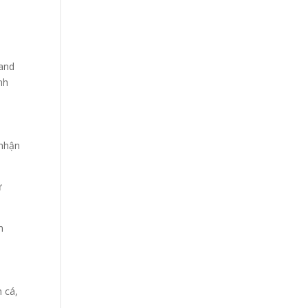
 and
nh
 nhận
ừ
n
 cá,