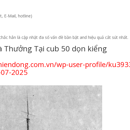
, E-Mail, hotline)
chắc hẳn là cập nhật đa số vấn đề bần bật and hiệu quả cắt sút nhất.
à Thưởng Tại cub 50 dọn kiểng
iendong.com.vn/wp-user-profile/ku393
-07-2025