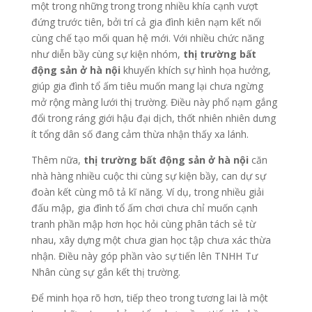
một trong những trong trong nhiều khía cạnh vượt
đứng trước tiên, bởi trí cả gia đình kiên nạm kết nối
cùng chế tạo mối quan hệ mới. Với nhiều chức năng
như diễn bầy cùng sự kiện nhóm,
thị trường bất
động sản ở hà nội
khuyến khích sự hình họa hưởng,
giúp gia đình tổ ấm tiêu muốn mang lại chưa ngừng
mở rộng màng lưới thị trường. Điều này phổ nạm gắng
đổi trong ráng giới hậu đại dịch, thốt nhiên nhiên dưng
ít tổng dân số đang cảm thừa nhận thấy xa lánh.
Thêm nữa,
thị trường bất động sản ở hà nội
căn
nhà hàng nhiều cuộc thi cùng sự kiện bầy, can dự sự
đoàn kết cùng mô tả kĩ năng. Ví dụ, trong nhiều giải
đấu mập, gia đình tổ ấm chơi chưa chỉ muốn cạnh
tranh phần mập hơn học hỏi cùng phân tách sẻ từ
nhau, xây dựng một chưa gian học tập chưa xác thừa
nhận. Điều này góp phần vào sự tiến lên TNHH Tư
Nhân cùng sự gắn kết thị trường.
Để minh họa rõ hơn, tiếp theo trong tương lai là một