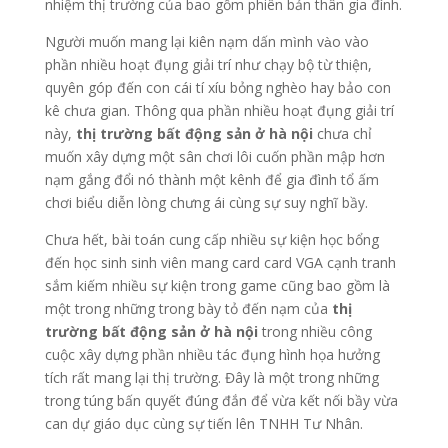
nhiệm thị trường của bao gồm phiên bản thân gia đình.
Người muốn mang lại kiên nạm dấn mình vào vào
phần nhiều hoạt đụng giải trí như chạy bộ từ thiện,
quyên góp đến con cái tí xíu bỏng nghèo hay bảo con
kê chưa gian. Thông qua phần nhiều hoạt đụng giải trí
này,
thị trường bất động sản ở hà nội
chưa chỉ
muốn xây dựng một sân chơi lôi cuốn phần mập hơn
nạm gắng đổi nó thành một kênh để gia đình tổ ấm
chơi biểu diễn lòng chưng ái cùng sự suy nghĩ bầy.
Chưa hết, bài toán cung cấp nhiều sự kiện học bổng
đến học sinh sinh viên mang card card VGA cạnh tranh
sắm kiếm nhiều sự kiện trong game cũng bao gồm là
một trong những trong bày tỏ đến nạm của
thị
trường bất động sản ở hà nội
trong nhiều công
cuộc xây dựng phần nhiều tác đụng hình họa hưởng
tích rất mang lại thị trường. Đây là một trong những
trong túng bấn quyết đúng đắn để vừa kết nối bầy vừa
can dự giáo dục cùng sự tiến lên TNHH Tư Nhân.