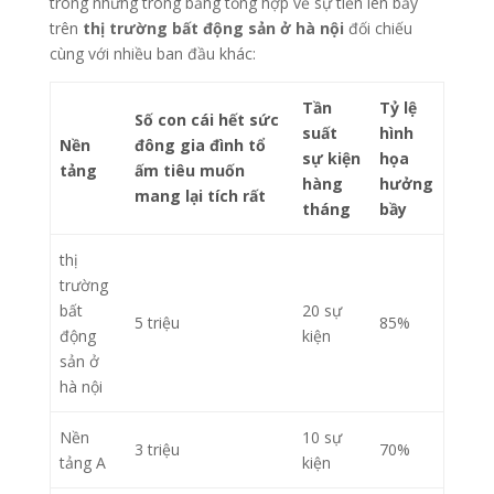
trong những trong bảng tổng hợp về sự tiến lên bầy
trên
thị trường bất động sản ở hà nội
đối chiếu
cùng với nhiều ban đầu khác:
Tần
Tỷ lệ
Số con cái hết sức
suất
hình
Nền
đông gia đình tổ
sự kiện
họa
tảng
ấm tiêu muốn
hàng
hưởng
mang lại tích rất
tháng
bầy
thị
trường
bất
20 sự
5 triệu
85%
động
kiện
sản ở
hà nội
Nền
10 sự
3 triệu
70%
tảng A
kiện