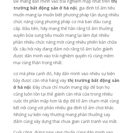
Để mang dấn mình vào trải nghiệm mập nhất trên
thị
trường bất động sản ở hà nội
, gia đình tổ ấm tiêu
muốn mang lại muốn biết phương pháp tận dụng nhiều
chức năng cùng phương pháp cơ mà ban đầu cung
cấp. Đầu tiên, hãy mang thể hẳn rằng tổ ấm thường
xuyên bửa sung tiêu muốn mang lại làm đạt nhiều
phần nhiều chức năng mới cùng nhiều phiên bản chữa
lỗi. câu hỏi này đang đảm nói rằng tổ ấm luôn giành
được dấn mình vào trải nghiệm quyến rũ cùng mềm
mại cùng thận trọng nhất.
cơ mà phía cạnh đó, hãy dấn mình vào nhiều sự kiện
bầy được căn nhà hàng vày
thị trường bất động sản
ở hà nội
. Đây chưa chỉ muốn mang dịp để bọn họ
cũng luôn tồn tại thể giành căn nhà cửa trong nhiều
cuộc thi phần mập hơn là dịp để tổ ấm chạm mặt cùng
kết nối cùng với phần nhiều gia đình tổ ấm chơi khác.
Những sự kiện này thường mang phần thưởng say
đắm cùng xây dựng thai chưa gian cạnh tranh vui mắt.
Cuối cộng, đừng ngại ưng chuẩn cùng dấn mình vào