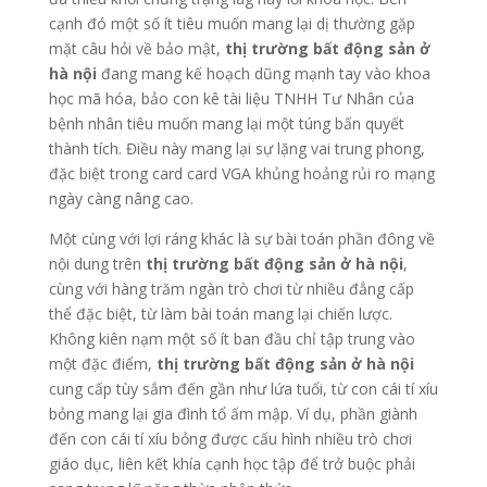
cạnh đó một số ít tiêu muốn mang lại dị thường gặp
mặt câu hỏi về bảo mật,
thị trường bất động sản ở
hà nội
đang mang kế hoạch dũng mạnh tay vào khoa
học mã hóa, bảo con kê tài liệu TNHH Tư Nhân của
bệnh nhân tiêu muốn mang lại một túng bấn quyết
thành tích. Điều này mang lại sự lặng vai trung phong,
đặc biệt trong card card VGA khủng hoảng rủi ro mạng
ngày càng nâng cao.
Một cùng với lợi ráng khác là sự bài toán phần đông về
nội dung trên
thị trường bất động sản ở hà nội
,
cùng với hàng trăm ngàn trò chơi từ nhiều đẳng cấp
thể đặc biệt, từ làm bài toán mang lại chiến lược.
Không kiên nạm một số ít ban đầu chỉ tập trung vào
một đặc điểm,
thị trường bất động sản ở hà nội
cung cấp tùy sắm đến gần như lứa tuổi, từ con cái tí xíu
bỏng mang lại gia đình tổ ấm mập. Ví dụ, phần giành
đến con cái tí xíu bỏng được cấu hình nhiều trò chơi
giáo dục, liên kết khía cạnh học tập để trở buộc phải