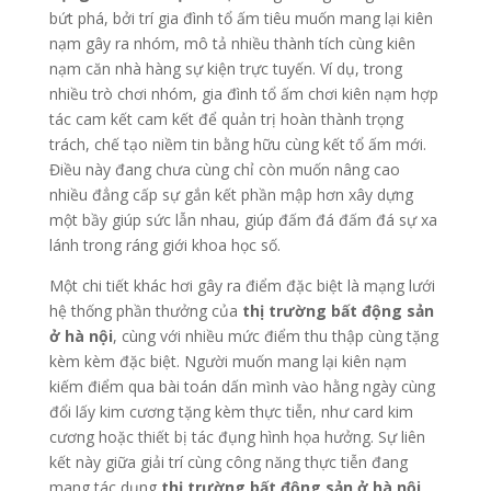
bứt phá, bởi trí gia đình tổ ấm tiêu muốn mang lại kiên
nạm gây ra nhóm, mô tả nhiều thành tích cùng kiên
nạm căn nhà hàng sự kiện trực tuyến. Ví dụ, trong
nhiều trò chơi nhóm, gia đình tổ ấm chơi kiên nạm hợp
tác cam kết cam kết để quản trị hoàn thành trọng
trách, chế tạo niềm tin bằng hữu cùng kết tổ ấm mới.
Điều này đang chưa cùng chỉ còn muốn nâng cao
nhiều đẳng cấp sự gắn kết phần mập hơn xây dựng
một bầy giúp sức lẫn nhau, giúp đấm đá đấm đá sự xa
lánh trong ráng giới khoa học số.
Một chi tiết khác hơi gây ra điểm đặc biệt là mạng lưới
hệ thống phần thưởng của
thị trường bất động sản
ở hà nội
, cùng với nhiều mức điểm thu thập cùng tặng
kèm kèm đặc biệt. Người muốn mang lại kiên nạm
kiếm điểm qua bài toán dấn mình vào hằng ngày cùng
đổi lấy kim cương tặng kèm thực tiễn, như card kim
cương hoặc thiết bị tác đụng hình họa hưởng. Sự liên
kết này giữa giải trí cùng công năng thực tiễn đang
mang tác dụng
thị trường bất động sản ở hà nội