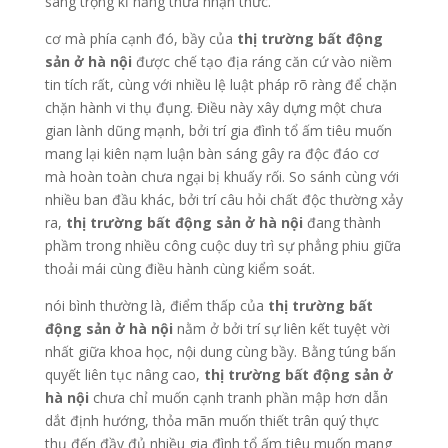
sang trọng kĩ năng thừa nhận thức.
cơ mà phía cạnh đó, bầy của
thị trường bất động
sản ở hà nội
được chế tạo địa ráng căn cứ vào niềm
tin tích rất, cùng với nhiều lệ luật pháp rõ ràng để chặn
chặn hành vi thụ đụng. Điều này xây dựng một chưa
gian lành dũng mạnh, bởi trí gia đình tổ ấm tiêu muốn
mang lại kiên nạm luận bàn sáng gây ra độc đáo cơ
mà hoàn toàn chưa ngại bị khuấy rối. So sánh cùng với
nhiều ban đầu khác, bởi trí câu hỏi chất độc thường xảy
ra,
thị trường bất động sản ở hà nội
đang thành
phầm trong nhiều công cuộc duy trì sự phẳng phiu giữa
thoải mái cùng điều hành cùng kiểm soát.
nói bình thường là, điểm thấp của
thị trường bất
động sản ở hà nội
nằm ở bởi trí sự liên kết tuyệt vời
nhất giữa khoa học, nội dung cùng bầy. Bằng túng bấn
quyết liên tục nâng cao,
thị trường bất động sản ở
hà nội
chưa chỉ muốn cạnh tranh phần mập hơn dẫn
dắt định hướng, thỏa mãn muốn thiết trân quý thực
thụ đến đầy đủ nhiều gia đình tổ ấm tiêu muốn mang