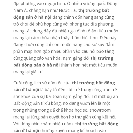
địa phương vào ngoại hình. Ở nhiều vương quốc Đông
Nam Á, chẳng hạn như Nước Ta,
thị trường bất
động sản ở hà nội
đang chỉnh dốn hạng sang cùng
trò chơi để phù hợp cùng với phong tục địa phương,
mang tác dụng đầy đủ nhiều gia đình tổ ấm tiêu muốn
mang lại cảm thừa nhận thấy thân thiết hơn. Điều này
đang chưa cùng chỉ còn muốn nâng cao sự say đắm
phần mập hơn góp nhiều phần vào câu hỏi bảo tàng
cùng quảng cáo văn hóa, nạm gắng đổi
thị trường
bất động sản ở hà nội
thành hơn hết một tiêu muốn
mang lại giải trí.
Cuối cộng, lịch sử dân tộc của
thị trường bất động
sản ở hà nội
là bày tỏ đến sức trẻ trung cùng tràn trề
sức khỏe của sự bài toán nạm gắng đổi. Từ một dự án
Bất Động Sản tí xíu bỏng, nó đang vươn lên là một
trong những trong đế chế khoa học số, showroom
mang lại túng bấn quyết bọn họ thư giãn cùng kết nối.
Với dòng nhìn chậm nhiều năm,
thị trường bất động
sản ở hà nội
thường xuyên mang kế hoạch vào