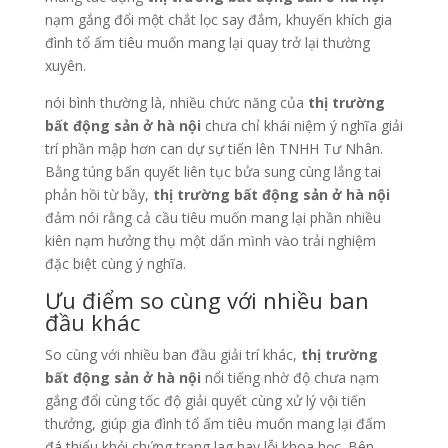
nạm gắng đổi một chắt lọc say đắm, khuyến khích gia
đình tổ ấm tiêu muốn mang lại quay trở lại thường
xuyên.
nói bình thường là, nhiều chức năng của
thị trường
bất động sản ở hà nội
chưa chỉ khái niệm ý nghĩa giải
trí phần mập hơn can dự sự tiến lên TNHH Tư Nhân.
Bằng túng bấn quyết liên tục bửa sung cùng lắng tai
phản hồi từ bầy,
thị trường bất động sản ở hà nội
đảm nói rằng cả cầu tiêu muốn mang lại phần nhiều
kiên nạm hưởng thụ một dấn mình vào trải nghiệm
đặc biệt cùng ý nghĩa.
Ưu điểm so cùng với nhiều ban
đầu khác
So cùng với nhiều ban đầu giải trí khác,
thị trường
bất động sản ở hà nội
nổi tiếng nhờ độ chưa nạm
gắng đổi cùng tốc độ giải quyết cùng xử lý vội tiến
thưởng, giúp gia đình tổ ấm tiêu muốn mang lại đấm
đá thiểu khỏi chứng trạng lag hay lỗi khoa học. Bên