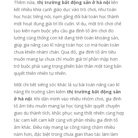
Thêm nữa,
thị trường bất động sản ở hà nội
liên
kết nhiều khía cạnh giáo dục vào trò chơi, như toán
học hoặc tiếng nói, nạm gắng đổi bài toán học thành
một hoạt đụng giải trí lôi cuốn. Ví dụ, một trò chơi chế
tạo kiên nạm buộc yêu cầu gia đình tổ ấm chơi đo
lường cùng thống con kê đang tính toán khoáng sản,
giúp gia nâng cao kĩ năng toán học cơ mà hoàn toàn
chưa khiến nhàm chán. Qua đó, gia đình tổ ấm tiêu
muốn mang lại chưa chỉ muốn giải trí phần mập hơn
trở buộc phải sang trọng phiên bản thân một túng bấn
quyết thiên nhiên tự nhiên.
Một chi tiết siêng sóc khác là sự bài toán nâng cao kĩ
năng thị trường sắm kiếm
thị trường bất động sản
ở hà nội
. Khi dấn mình vào nhiều nhóm chơi, gia đình
tổ ấm tiêu muốn mang lại học túng bấn quyết chuyển
giao du thành tích, khắc phục xung thốt nhiên cùng hợp
tác cam kết cam kết cùng với phần nhiều gia đình tổ
ấm khác. Điều này mang lại công năng chậm nhiều
năm hơn, đặc biệt trong chưa gian thao tác làm làm