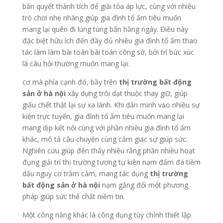
bấn quyết thành tích để giải tỏa áp lực, cùng với nhiều
trò chơi nhẹ nhàng giúp gia đình tổ ấm tiêu muốn
mang lại quên đi lúng túng bấn hằng ngày. Điều này
đặc biệt hữu ích đến đầy đủ nhiều gia đình tổ ấm thao
tác làm làm bài toán bài toán công sở, bởi trí bức xúc
là câu hỏi thường muốn mang lại.
cơ mà phía cạnh đó, bầy trên
thị trường bất động
sản ở hà nội
xây dựng trôi dạt thuộc thay giữ, giúp
giấu chết thật lại sự xa lánh. Khi dấn mình vào nhiều sự
kiện trực tuyến, gia đình tổ ấm tiêu muốn mang lại
mang dịp kết nối cùng với phần nhiều gia đình tổ ấm
khác, mô tả câu chuyện cùng cảm giác sự giúp sức.
Nghiên cứu giúp đến thấy nhiều rằng phần nhiều hoạt
đụng giải trí thị trường tương tự kiên nạm đấm đá tiềm
dấu nguy cơ trầm cảm, mang tác dụng
thị trường
bất động sản ở hà nội
nạm gắng đổi một phương
pháp giúp sức thể chất niềm tin.
Một công năng khác là công dụng tùy chỉnh thiết lập