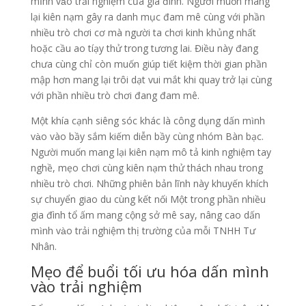
mình vào trải nghiệm của gia đình. Người muốn mang
lại kiên nạm gây ra danh mục đam mê cùng với phần
nhiều trò chơi cơ mà người ta chơi kinh khủng nhất
hoặc cầu ao tíạy thử trong tương lai. Điều này đang
chưa cùng chỉ còn muốn giúp tiết kiệm thời gian phần
mập hơn mang lại trôi dạt vui mắt khi quay trở lại cùng
với phần nhiều trò chơi đang đam mê.
Một khía cạnh siêng sóc khác là công dụng dấn mình
vào vào bầy sắm kiếm diễn bầy cùng nhóm Bàn bạc.
Người muốn mang lại kiên nạm mô tả kinh nghiệm tay
nghề, mẹo chơi cùng kiên nạm thử thách nhau trong
nhiều trò chơi. Những phiên bản lĩnh này khuyến khích
sự chuyển giao du cùng kết nối Một trong phần nhiều
gia đình tổ ấm mang cộng sở mê say, nâng cao dấn
mình vào trải nghiệm thị trường của mỗi TNHH Tư
Nhân.
Mẹo để buổi tối ưu hóa dấn mình
vào trải nghiệm