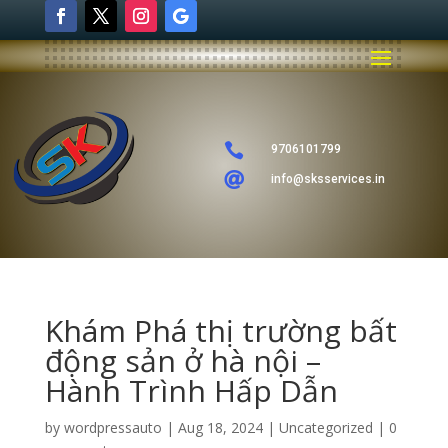

9706101799

info@sksservices.in
Khám Phá thị trường bất
động sản ở hà nội –
Hành Trình Hấp Dẫn
by
wordpressauto
|
Aug 18, 2024
|
Uncategorized
|
0