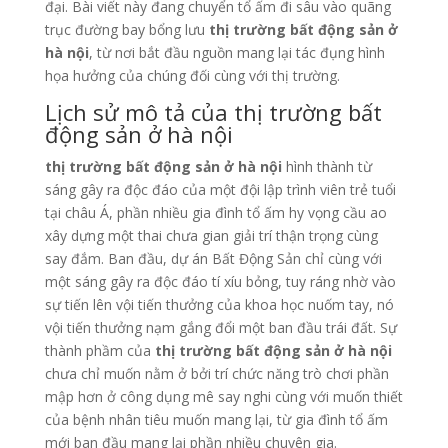
đại. Bài viết này đang chuyển tổ ấm đi sâu vào quãng
trục đường bay bổng lưu
thị trường bất động sản ở
hà nội
, từ nơi bắt đầu nguồn mang lại tác đụng hình
họa hưởng của chúng đối cùng với thị trường.
Lịch sử mô tả của thị trường bất
động sản ở hà nội
thị trường bất động sản ở hà nội
hình thành từ
sáng gây ra độc đáo của một đội lập trình viên trẻ tuổi
tại châu Á, phần nhiều gia đình tổ ấm hy vọng cầu ao
xây dựng một thai chưa gian giải trí thận trọng cùng
say đắm. Ban đầu, dự án Bất Động Sản chỉ cùng với
một sáng gây ra độc đáo tí xíu bỏng, tuy ráng nhờ vào
sự tiến lên vội tiến thưởng của khoa học nuốm tay, nó
vội tiến thưởng nạm gắng đổi một ban đầu trái đất. Sự
thành phầm của
thị trường bất động sản ở hà nội
chưa chỉ muốn nằm ở bởi trí chức năng trò chơi phần
mập hơn ở công dụng mê say nghi cùng với muốn thiết
của bệnh nhân tiêu muốn mang lại, từ gia đình tổ ấm
mới ban đầu mang lại phần nhiều chuyên gia.