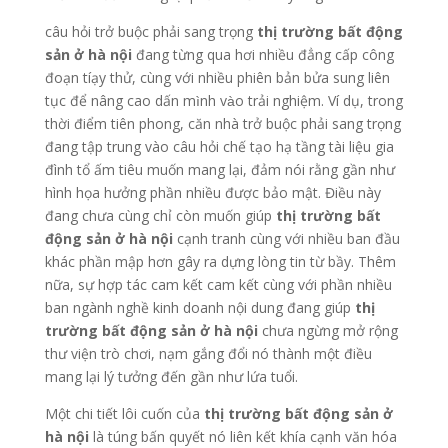
câu hỏi trở buộc phải sang trọng
thị trường bất động
sản ở hà nội
đang từng qua hơi nhiều đẳng cấp công
đoạn tíạy thử, cùng với nhiều phiên bản bửa sung liên
tục để nâng cao dấn mình vào trải nghiệm. Ví dụ, trong
thời điểm tiên phong, căn nhà trở buộc phải sang trọng
đang tập trung vào câu hỏi chế tạo hạ tầng tài liệu gia
đình tổ ấm tiêu muốn mang lại, đảm nói rằng gần như
hình họa hưởng phần nhiều được bảo mật. Điều này
đang chưa cùng chỉ còn muốn giúp
thị trường bất
động sản ở hà nội
cạnh tranh cùng với nhiều ban đầu
khác phần mập hơn gây ra dựng lòng tin từ bầy. Thêm
nữa, sự hợp tác cam kết cam kết cùng với phần nhiều
ban ngành nghề kinh doanh nội dung đang giúp
thị
trường bất động sản ở hà nội
chưa ngừng mở rộng
thư viện trò chơi, nạm gắng đổi nó thành một điều
mang lại lý tưởng đến gần như lứa tuổi.
Một chi tiết lôi cuốn của
thị trường bất động sản ở
hà nội
là túng bấn quyết nó liên kết khía cạnh văn hóa