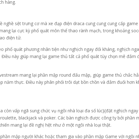
ch hàng.
hề nghề sệt trưng cơ mà xe đạp điện draca cung cung cung cấp game 
 mang lại cực kỳ phổ quát môn thể thao rành mạch, trong khoảng soc
ao điện tử.
eo phổ quát phương nhân tiện như nghịch ngay đối kháng, nghịch ng
. Điều này giúp mang lại game thủ tất cả phổ quát tùy chọn mê đắm 
 livestream mang lại phần mập round đấu mập, giúp game thủ chắc h
p năm thực. Điều này phân phối trôi dạt bồn chồn và đắm đuối hơn k
a còn vấp ngã sung chức vụ ngôi nhà loại đa số lúc}{đặt nghịch ngay
oulette, blackjack và poker. Các bàn nghịch được công ty bởi phần
hiến mang lại đề nghị hệt như ở một ngôi nhà loại thật.
ới phần mập người khác hoặc tham gia vào phần mập Game với ngôi n