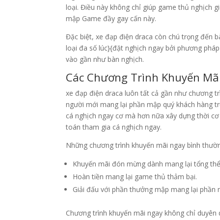
loại. Điều này không chỉ giúp game thủ nghịch 
mập Game đầy gay cấn này.
Đặc biệt, xe đạp điện draca còn chú trọng đến b
loại đa số lúc}{đặt nghịch ngay bởi phương pháp
vào gần như bàn nghịch.
Các Chương Trình Khuyến Mã
xe đạp điện draca luôn tất cả gần như chương 
người mới mang lại phần mập quý khách hàng tru
cá nghịch ngay cơ mà hơn nữa xây dựng thời cơ
toán tham gia cá nghịch ngay.
Những chương trình khuyến mãi ngay bình thườn
Khuyến mãi đón mừng dành mang lại tổng thể
Hoàn tiền mang lại game thủ thảm bại.
Giải đấu với phần thưởng mập mang lại phần 
Chương trình khuyến mãi ngay không chỉ duyên 