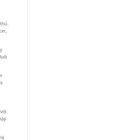
thủ.
cer,
ay
đuối
ẳn
hi
 với
 mập
hà