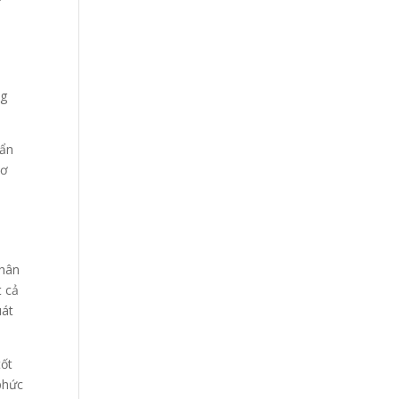
ng
uẩn
cơ
nhân
t cả
uát
tốt
phức