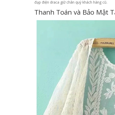
đạp điện draca giữ chân quý khách hàng cũ.
Thanh Toán và Bảo Mật Tạ