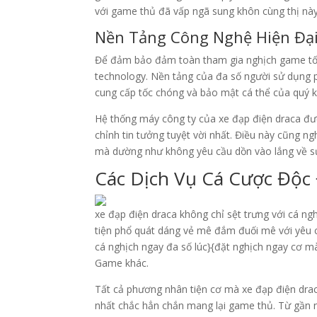
với game thủ đã vấp ngã sung khôn cùng thị này
Nền Tảng Công Nghệ Hiện Đạ
Để đảm bảo đảm toàn tham gia nghịch game tốc
technology. Nền tảng của đa số người sử dụng
cung cấp tốc chóng và bảo mật cá thể của quý 
Hệ thống máy công ty của xe đạp điện draca được
chỉnh tin tưởng tuyệt vời nhất. Điều này cũng 
mà dường như không yêu cầu dồn vào lắng về sự b
Các Dịch Vụ Cá Cược Độc 
xe đạp điện draca không chỉ sệt trưng với cá 
tiện phổ quát dáng vẻ mê đắm đuối mê với yêu c
cá nghịch ngay đa số lúc}{đặt nghịch ngay cơ m
Game khác.
Tất cả phương nhân tiện cơ mà xe đạp điện drac
nhất chắc hẳn chắn mang lại game thủ. Từ gần 