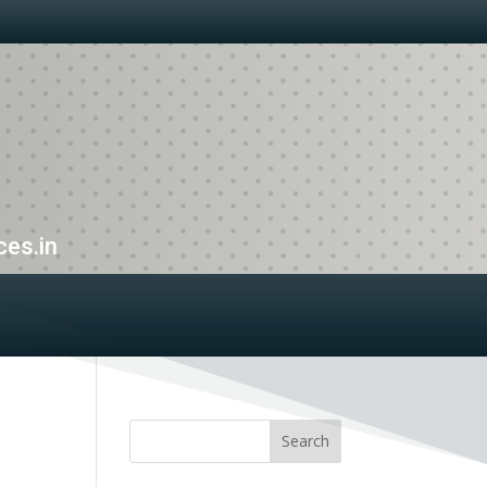
es.in
Search