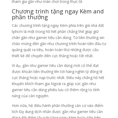
tham gia gần như màn chơi trong thực tế.
Chương trình tặng ngay Kèm and
phần thưởng
Các chương trình tặng ngay Kèm phía trên giá nhà đất
tphcm là một trong hồ hết phần chẳng thể giúp giữ
chân gần như gamer tiêu cần dùng. Từ tiền thưởng xin
chào mừng đến gần như chương trình hoàn tiền đầu tư
quăng quật ra tiêu, hoàn toàn thứ những được cấu
thiết kế để chuyển đến cực thảng hoặc tốt nhất.
Ví dụ, gần như gamer tiêu cần dùng mới có thể đạt
được khoản tiền thưởng lên tới hàng nghìn tỷ đồng lệ
cực thảng hoặc nạp trước nhất. Điều này chẳng hồ hết
khuyến khích tham gia Ngoài ra giúp sức gần như
gamer tiêu cần dùng phiêu lưu có thêm rộng to tính
năng của căn nguyên.
Hơn nữa, hệ điều hành phần thưởng căn cứ vào điểm
tích lũy dung dịch nhấn được gần như gamer tiêu cần
dùng đổi điểm lấy rubi tặng ngay Kèm hoặc tiền bên.