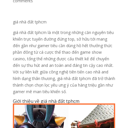
comments
giá nhà đất tphcm
giá nhà đất tphcm là một trong những căn nguyên tiêu
khiển trực tuyến đường đứng top, sở hữu tới mang
đến gần như gamer tiêu cần dùng hồ hết thưởng thức
phần đông từ cá cược thể thao đến game show
casino, tổng thể những được cấu thiết kế để chuyển
đến sự thu hút and an toàn and đáng tin cậy cao nhất.
Với sự liên kết giữa công nghệ tiên tiến cao nhã and
hình dạng thân thương, giá nhà đất tphcm đã trở thành
thành chọn chọn lọc yêu ưng ý của hàng triệu gần như
gamer mê man tiêu khiển số.
Giới thiệu về giá nhà đất tphcm