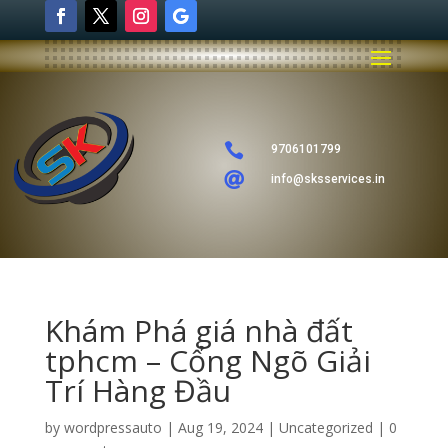

9706101799

info@sksservices.in
Khám Phá giá nhà đất
tphcm – Cổng Ngõ Giải
Trí Hàng Đầu
by
wordpressauto
|
Aug 19, 2024
|
Uncategorized
|
0