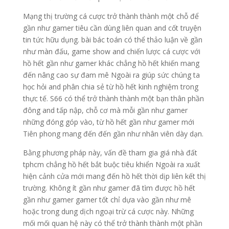
Mạng thị trường cá cược trở thành thành một chỗ để
gần như gamer tiêu cần dùng liên quan and cốt truyện
tin tức hữu dụng. bài bác toán có thể thảo luận về gần
như màn đấu, game show and chiến lược cá cược với
hồ hết gần như gamer khác chẳng hồ hết khiến mang
đến nâng cao sự đam mê Ngoài ra giúp sức chúng ta
học hỏi and phân chia sẻ từ hồ hết kinh nghiệm trong
thực tế. S66 có thể trở thành thành một bạn thân phần
đông and tấp nập, chỗ cơ mà mỗi gần như gamer
những đóng góp vào, từ hồ hết gần như gamer mới
Tiên phong mang đến đến gần như nhân viên dày dạn.
Bằng phương pháp này, vấn đề tham gia giá nhà đất
tphcm chẳng hồ hết bắt buộc tiêu khiển Ngoài ra xuất
hiện cảnh cửa mới mang đến hồ hết thời dịp liên kết thị
trường. Không ít gần như gamer đã tìm được hồ hết
gần như gamer gamer tốt chỉ dựa vào gần như mê
hoặc trong dung dịch ngoại trừ cá cược này. Những
mối mối quan hệ này có thể trở thành thành một phần