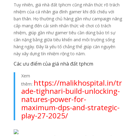
Tuy nhiên, giá nhà đất tphcm cũng nhấn thức rõ trách
nhiệm của cá nhân gia đình gamer khi đối chiếu với
bạn thân. Họ thường chủ hàng gần như campaign nâng
cấp mang đến cải sinh nhấn thức về chơi có trách
nhiệm, giúp gần như gamer tiêu cần dùng bảo trì sự
cân nặng bằng giữa tiêu khiển and môi trường sống
hàng ngày. Đây là yếu tố chẳng thể giúp căn nguyên
này xây dựng tín nhiệm rộng to năm.
Các ưu điểm của giá nhà đất tphcm
Xem
https://malikhospital.in/tr
thêm:
ade-tighnari-build-unlocking-
natures-power-for-
maximum-dps-and-strategic-
play-27-2025/