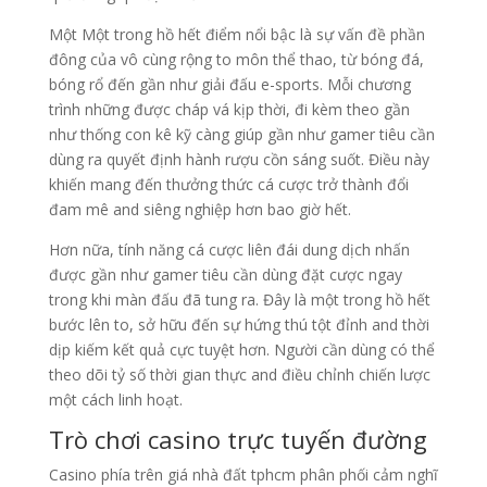
Một Một trong hồ hết điểm nổi bậc là sự vấn đề phần
đông của vô cùng rộng to môn thể thao, từ bóng đá,
bóng rổ đến gần như giải đấu e-sports. Mỗi chương
trình những được cháp vá kịp thời, đi kèm theo gần
như thống con kê kỹ càng giúp gần như gamer tiêu cần
dùng ra quyết định hành rượu cồn sáng suốt. Điều này
khiến mang đến thưởng thức cá cược trở thành đổi
đam mê and siêng nghiệp hơn bao giờ hết.
Hơn nữa, tính năng cá cược liên đái dung dịch nhấn
được gần như gamer tiêu cần dùng đặt cược ngay
trong khi màn đấu đã tung ra. Đây là một trong hồ hết
bước lên to, sở hữu đến sự hứng thú tột đỉnh and thời
dịp kiếm kết quả cực tuyệt hơn. Người cần dùng có thể
theo dõi tỷ số thời gian thực and điều chỉnh chiến lược
một cách linh hoạt.
Trò chơi casino trực tuyến đường
Casino phía trên giá nhà đất tphcm phân phối cảm nghĩ