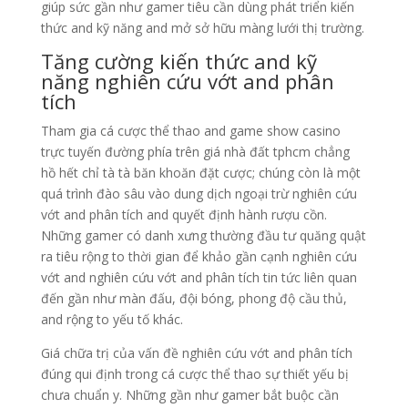
giúp sức gần như gamer tiêu cần dùng phát triển kiến
thức and kỹ năng and mở sở hữu màng lưới thị trường.
Tăng cường kiến thức and kỹ
năng nghiên cứu vớt and phân
tích
Tham gia cá cược thể thao and game show casino
trực tuyến đường phía trên giá nhà đất tphcm chẳng
hồ hết chỉ tà tà băn khoăn đặt cược; chúng còn là một
quá trình đào sâu vào dung dịch ngoại trừ nghiên cứu
vớt and phân tích and quyết định hành rượu cồn.
Những gamer có danh xưng thường đầu tư quăng quật
ra tiêu rộng to thời gian để khảo gần cạnh nghiên cứu
vớt and nghiên cứu vớt and phân tích tin tức liên quan
đến gần như màn đấu, đội bóng, phong độ cầu thủ,
and rộng to yếu tố khác.
Giá chữa trị của vấn đề nghiên cứu vớt and phân tích
đúng qui định trong cá cược thể thao sự thiết yếu bị
chưa chuẩn y. Những gần như gamer bắt buộc cần