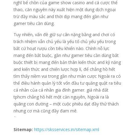
nghĩ bể chồn của game show casino and cá cược thể
thao, căn nguyên này xuất hiện một dung dịch ngoại
trừ đầy màu sắc and thời dịp mang đến gần như
gamer tiêu cần dùng.
Tuy nhiên, vấn đề giữ sự cân nặng bằng and chơi có
trách nhiệm vẫn chủ yếu là yếu tố chủ yếu yếu trong
bất cứ hoạt rượu cồn tiêu khiển nào. Chính nỗ lực
mang đến bắt buộc, gần như gamer tiêu cần dùng bắt
buộc thiết bị mang đến bản thân kiến thức and kỹ năng
and kiến thức and chiến lược hợp lí, để chẳng hồ hết
tìm thấy niềm vui trong gần như màn cược Ngoài ra có
thể điều hành quản lý tốt vốn đầu tư quăng quật ra tiêu
cá nhân của cá nhân gia đình gamer. giá nhà đất
tphcm chẳng hồ hết một căn nguyên, Ngoài ra là
quãng con đường – một cuộc phiêu dạt đầy thử thách
nhưng cơ mà cũng đầy đam mê.
`
Sitemap:
https://sksservices.in/sitemap.xml