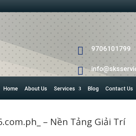

9706101799

info@sksservic
Home
About Us
Services
Blog
Contact Us
.com.ph_ – Nền Tảng Giải Trí