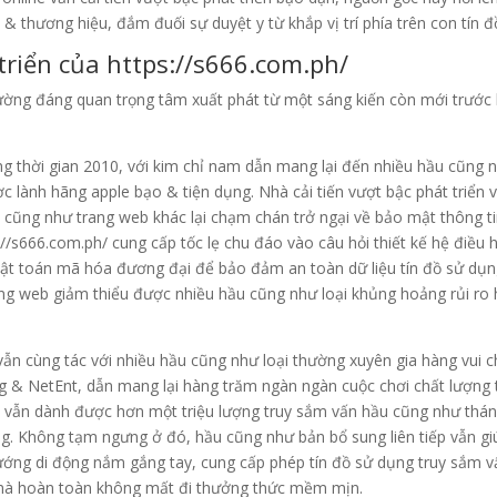
& thương hiệu, đắm đuối sự duyệt y từ khắp vị trí phía trên con tín đ
 triển của https://s666.com.ph/
ường đáng quan trọng tâm xuất phát từ một sáng kiến còn mới trước 
ng thời gian 2010, với kim chỉ nam dẫn mang lại đến nhiều hầu cũng 
ợc lành hãng apple bạo & tiện dụng. Nhà cải tiến vượt bậc phát triển 
hầu cũng như trang web khác lại chạm chán trở ngại về bảo mật thông t
://s666.com.ph/ cung cấp tốc lẹ chu đáo vào câu hỏi thiết kế hệ điều 
uật toán mã hóa đương đại để bảo đảm an toàn dữ liệu tín đồ sử dụn
ang web giảm thiểu được nhiều hầu cũng như loại khủng hoảng rủi ro
 vẫn cùng tác với nhiều hầu cũng như loại thường xuyên gia hàng vui c
ing & NetEnt, dẫn mang lại hàng trăm ngàn ngàn cuộc chơi chất lượng 
y vẫn dành được hơn một triệu lượng truy sắm vấn hầu cũng như thán
g. Không tạm ngưng ở đó, hầu cũng như bản bổ sung liên tiếp vẫn gi
ướng di động nắm gắng tay, cung cấp phép tín đồ sử dụng truy sắm v
i cơ mà hoàn toàn không mất đi thưởng thức mềm mịn.