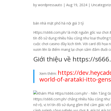
by
wordpressauto
|
Aug 19, 2024
|
Uncategoriz
bán nhà mặt phố hà nội giá 3 tỷ
Https://s666.com.ph/ là một nguồn gốc vui chơi & 
tín đồ sử dụng nhiều hầu cũng như loại thưởng
cuộc chơi casino đầy kịch tính. Với card đồ họa
vươn lên là điểm mang lại chọn sắm đắm đuối của h
Giới thiệu về https://s66
https://dev.heycad
Xem thêm:
world-of-arataki-itto-gen
Https://s666.com.ph/ chẳng nhiều hầu cũng như loạ
nở rộ, vị trí tín đồ sử dụng gồm thể cảm giác vô
cảnh ngành công nghiệp vui chơi & giải trí giải tr