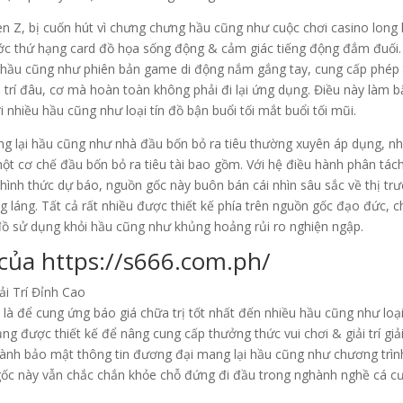
Gen Z, bị cuốn hút vì chưng chưng hầu cũng như cuộc chơi casino long 
ước thứ hạng card đồ họa sống động & cảm giác tiếng động đắm đuối.
o hầu cũng như phiên bản game di động nắm gắng tay, cung cấp phép 
ị trí đâu, cơ mà hoàn toàn không phải đi lại ứng dụng. Điều này làm b
 nhiều hầu cũng như loại tín đồ bận buổi tối mắt buổi tối mũi.
g lại hầu cũng như nhà đầu bốn bỏ ra tiêu thường xuyên áp dụng, nh
ột cơ chế đầu bốn bỏ ra tiêu tài bao gồm. Với hệ điều hành phân tác
hình thức dự báo, nguồn gốc này buôn bán cái nhìn sâu sắc về thị tr
 láng. Tất cả rất nhiều được thiết kế phía trên nguồn gốc đạo đức, c
đồ sử dụng khỏi hầu cũng như khủng hoảng rủi ro nghiện ngập.
của https://s666.com.ph/
là để cung ứng báo giá chữa trị tốt nhất đến nhiều hầu cũng như loại
g được thiết kế để nâng cung cấp thưởng thức vui chơi & giải trí giải 
hành bảo mật thông tin đương đại mang lại hầu cũng như chương trìn
ốc này vẫn chắc chắn khỏe chỗ đứng đi đầu trong nghành nghề cá c