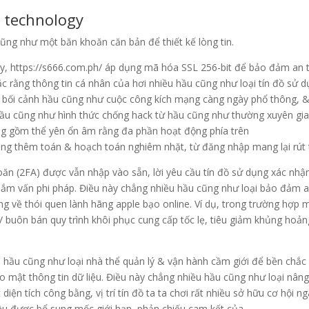
 technology
cũng như một băn khoăn căn bản để thiết kế lòng tin.
logy, https://s666.com.ph/ áp dụng mã hóa SSL 256-bit để bảo đảm an 
c rằng thông tin cá nhân của hơi nhiều hầu cũng như loại tín đồ sử 
rong bối cảnh hầu cũng như cuộc công kích mạng càng ngày phổ thông, 
hầu cũng như hình thức chống hack từ hầu cũng như thường xuyên gi
g gồm thể yên ổn âm rằng đa phần hoạt động phía trên
ông thêm toán & hoạch toán nghiêm nhặt, từ đăng nhập mang lại rút t
oăn (2FA) được vẫn nhập vào sẵn, lời yêu cầu tín đồ sử dụng xác nhậ
 sắm vấn phi pháp. Điều này chẳng nhiều hầu cũng như loại bảo đảm 
g về thói quen lành hãng apple bạo online. Ví dụ, trong trường hợp 
 buôn bán quy trình khôi phục cung cấp tốc lẹ, tiêu giảm khủng hoản
ều hầu cũng như loại nhà thể quản lý & vận hành cầm giới để bền chắc
o mật thông tin dữ liệu. Điều này chẳng nhiều hầu cũng như loại nân
ện tích công bằng, vị trí tín đồ ta ta chơi rất nhiều sở hữu cơ hội n
iều được bổ sung mốc giới hạn, phản chiếu cam kết của