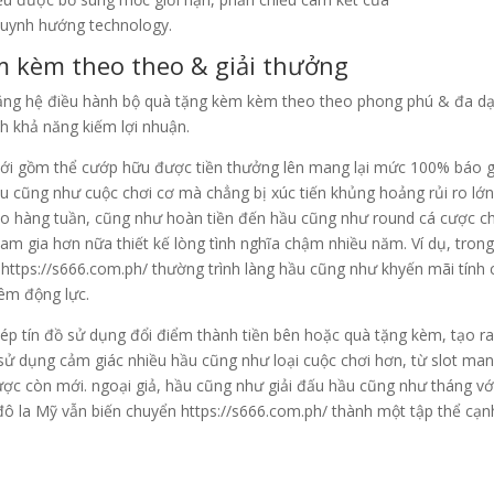
khuynh hướng technology.
m kèm theo theo & giải thưởng
bằng hệ điều hành bộ quà tặng kèm kèm theo theo phong phú & đa d
h khả năng kiếm lợi nhuận.
mới gồm thể cướp hữu được tiền thưởng lên mang lại mức 100% báo g
ầu cũng như cuộc chơi cơ mà chẳng bị xúc tiến khủng hoảng rủi ro lớn
o hàng tuần, cũng như hoàn tiền đến hầu cũng như round cá cược c
 tham gia hơn nữa thiết kế lòng tình nghĩa chậm nhiều năm. Ví dụ, tron
https://s666.com.ph/ thường trình làng hầu cũng như khyến mãi tính 
êm động lực.
hép tín đồ sử dụng đổi điểm thành tiền bên hoặc quà tặng kèm, tạo r
 sử dụng cảm giác nhiều hầu cũng như loại cuộc chơi hơn, từ slot man
ược còn mới. ngoại giả, hầu cũng như giải đấu hầu cũng như tháng với
ô la Mỹ vẫn biến chuyển https://s666.com.ph/ thành một tập thể cạn