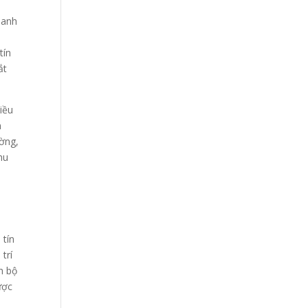
lanh
tín
ắt
iều
h
ường,
hu
 tín
trí
h bộ
ược