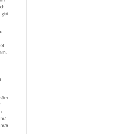
ịch
 giải
ầu
lot
năm,
i
y sắm
ử
n
như
 nữa