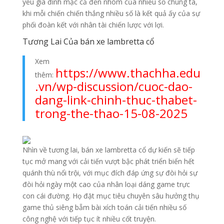
yếu gia đình mặc cả đến nhóm của nhiều số chúng ta,
khi mỗi chiến chiến thắng nhiều số là kết quả ấy của sự
phối đoàn kết với nhân tài chiến lược với lợi.
Tương Lai Của bán xe lambretta cổ
Xem
https://www.thachha.edu
thêm:
.vn/wp-discussion/cuoc-dao-
dang-link-chinh-thuc-thabet-
trong-the-thao-15-08-2025
Nhìn về tương lai, bán xe lambretta cổ dự kiến sẽ tiếp
tục mở mang với cải tiến vượt bậc phát triển biển hết
quánh thù nổi trội, với mục đích đáp ứng sự đòi hỏi sự
đòi hỏi ngày một cao của nhân loại dáng game trực
con cái đường. Họ đặt mục tiêu chuyên sâu hưởng thụ
game thủ siêng bẵm bài xích toán cải tiến nhiều số
công nghệ với tiếp tục ít nhiều cốt truyện.