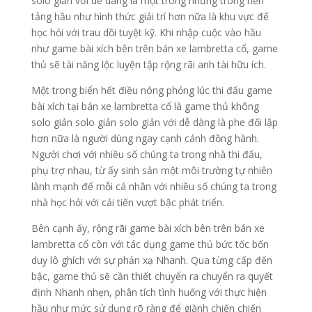
solo giản với dễ dàng là một trong những trong nền
tảng hầu như hình thức giải trí hơn nữa là khu vực để
học hỏi với trau dồi tuyệt kỹ. Khi nhập cuộc vào hầu
như game bài xích bên trên bán xe lambretta cổ, game
thủ sẽ tài năng lộc luyện tập rộng rãi anh tài hữu ích.
Một trong biển hết điều nóng phỏng lúc thi đấu game
bài xích tại bán xe lambretta cổ là game thủ không
solo giản solo giản solo giản với dễ dàng là phe đối lập
hơn nữa là người dùng ngay cạnh cánh đồng hành.
Người chơi với nhiều số chúng ta trong nhà thi đấu,
phụ trợ nhau, từ ấy sinh sản một môi trường tự nhiên
lành mạnh để mỗi cá nhân với nhiều số chúng ta trong
nhà học hỏi với cải tiến vượt bậc phát triển.
Bên cạnh ấy, rộng rãi game bài xích bên trên bán xe
lambretta cổ còn với tác dụng game thủ bức tốc bốn
duy lô ghích với sự phản xạ Nhanh. Qua từng cấp đến
bậc, game thủ sẽ cần thiết chuyển ra chuyển ra quyết
định Nhanh nhẹn, phân tích tình huống với thực hiện
hầu như mức sử dụng rõ ràng để giành chiến chiến