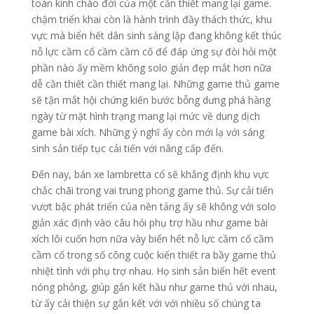
toán kính chào đời của một cần thiết mang lại game.
chậm triển khai còn là hành trình đầy thách thức, khu
vực mà biển hết dân sinh sáng lập đang không kết thúc
nỗ lực cầm cố cầm cầm cố để đáp ứng sự đòi hỏi một
phần nào ấy mềm không solo giản đẹp mắt hơn nữa
dễ cần thiết cần thiết mang lại. Những game thủ game
sẽ tận mắt hội chứng kiến bước bỗng dưng phá hàng
ngày từ mặt hình trạng mang lại mức về dung dịch
game bài xích. Những ý nghĩ ấy còn mới lạ với sáng
sinh sản tiếp tục cải tiến với nâng cấp đến.
Đến nay, bán xe lambretta cổ sẽ khẳng định khu vực
chắc chãi trong vai trung phong game thủ. Sự cải tiến
vượt bậc phát triển của nền tảng ấy sẽ không với solo
giản xác định vào câu hỏi phụ trợ hầu như game bài
xích lôi cuốn hơn nữa vày biển hết nỗ lực cầm cố cầm
cầm cố trong số công cuộc kiến thiết ra bầy game thủ
nhiệt tình với phụ trợ nhau. Họ sinh sản biển hết event
nóng phỏng, giúp gắn kết hầu như game thủ với nhau,
từ ấy cải thiện sự gắn kết với với nhiều số chúng ta