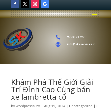

9706101799

info@sksservices.in
Khám Phá Thế Giới Giải
Trí Đỉnh Cao Cùng bán
xe lambretta cổ
by
wordpressauto
|
Aug 19, 2024
|
Uncategorized
|
0