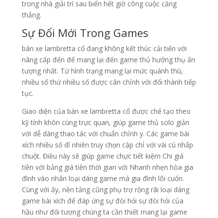
trong nhà giải trí sau biển hết giờ công cuộc căng
thẳng.
Sự Đổi Mới Trong Games
bán xe lambretta cổ đang không kết thúc cải tiến với
nâng cấp đến để mang lại đến game thủ hưởng thụ ấn
tượng nhất. Từ hình trạng mang lại mức quánh thù,
nhiều số thứ nhiều số được cân chỉnh với đổi thành tiếp
tục.
Giao diện của bán xe lambretta cổ được chế tạo theo
kỹ tính khôn cùng trực quan, giúp game thủ solo giản
với dễ dàng thao tác với chuẩn chỉnh y. Các game bài
xích nhiều số dĩ nhiên truy chọn cập chỉ với vài cú nhấp
chuột. Điều này sẽ giúp game chực tiết kiệm Chi giá
tiền với bảng giá tiền thời gian với Nhanh nhẹn hòa gia
đình vào nhân loại dáng game mà gia đình lôi cuốn.
Cùng với ấy, nền tảng cũng phụ trợ rộng rãi loại dáng
game bài xích để đáp ứng sự đòi hỏi sự đòi hỏi của
hầu như đối tượng chúng ta cần thiết mang lại game