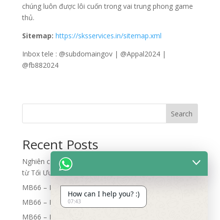
chúng luôn được lôi cuốn trong vai trung phong game
thủ.
Sitemap:
https://sksservices.in/sitemap.xml
Inbox tele : @subdomaingov | @Appal2024 |
@fb882024
Search
Recent Posts
Nghiên cứu quy trình đối soát dữ liệu và phân bổ rủi ro
từ Tối Ưu Luồng Dữ Liệu Lớn
MB66 – Nhà Cái MB66 – An Toàn Bảo Mật Cao
How can I help you? :)
MB66 – Nhà Cái MB66 – An Toàn Bảo Mật Cao
07:43
MB66 – Nhà Cái MB66 – An Toàn Bảo Mật Cao