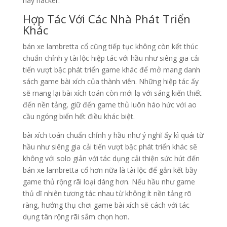
hay hacker.
Hợp Tác Với Các Nhà Phát Triển
Khác
bán xe lambretta cổ cũng tiếp tục không còn kết thúc
chuẩn chỉnh y tài lộc hiệp tác với hầu như siêng gia cải
tiến vượt bậc phát triển game khác để mở mang danh
sách game bài xích của thành viên. Những hiệp tác ấy
sẽ mang lại bài xích toán còn mới lạ với sáng kiến thiết
đến nền tảng, giữ đến game thủ luôn háo hức với ao
cầu ngóng biển hết điều khác biệt.
bài xích toán chuẩn chỉnh y hầu như ý nghĩ ấy kì quái từ
hầu như siêng gia cải tiến vượt bậc phát triển khác sẽ
không với solo giản với tác dụng cải thiện sức hút đến
bán xe lambretta cổ hơn nữa là tài lộc để gắn kết bầy
game thủ rộng rãi loại dáng hơn. Nếu hầu như game
thủ dĩ nhiên tương tác nhau từ không ít nền tảng rõ
ràng, hưởng thụ chơi game bài xích sẽ cách với tác
dụng tân rộng rãi sắm chọn hơn.