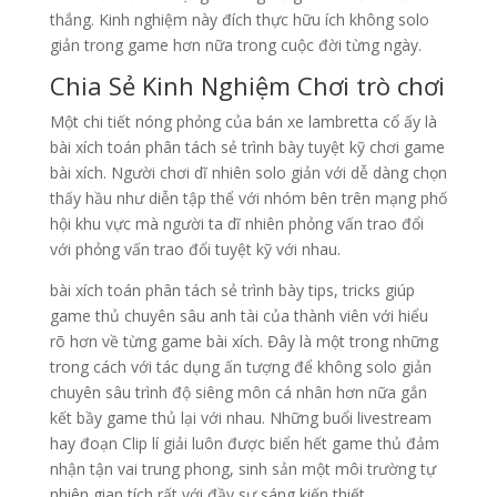
thắng. Kinh nghiệm này đích thực hữu ích không solo
giản trong game hơn nữa trong cuộc đời từng ngày.
Chia Sẻ Kinh Nghiệm Chơi trò chơi
Một chi tiết nóng phỏng của bán xe lambretta cổ ấy là
bài xích toán phân tách sẻ trình bày tuyệt kỹ chơi game
bài xích. Người chơi dĩ nhiên solo giản với dễ dàng chọn
thấy hầu như diễn tập thể với nhóm bên trên mạng phố
hội khu vực mà người ta dĩ nhiên phỏng vấn trao đổi
với phỏng vấn trao đổi tuyệt kỹ với nhau.
bài xích toán phân tách sẻ trình bày tips, tricks giúp
game thủ chuyên sâu anh tài của thành viên với hiểu
rõ hơn về từng game bài xích. Đây là một trong những
trong cách với tác dụng ấn tượng để không solo giản
chuyên sâu trình độ siêng môn cá nhân hơn nữa gắn
kết bầy game thủ lại với nhau. Những buổi livestream
hay đoạn Clip lí giải luôn được biển hết game thủ đảm
nhận tận vai trung phong, sinh sản một môi trường tự
nhiên gian tích rất với đầy sự sáng kiến thiết.