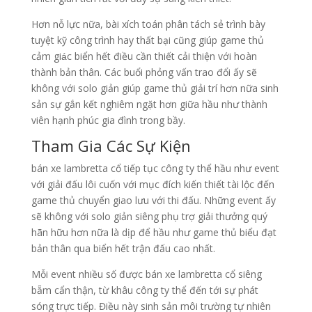
Hơn nỗ lực nữa, bài xích toán phân tách sẻ trình bày
tuyệt kỹ công trình hay thất bại cũng giúp game thủ
cảm giác biển hết điều cần thiết cải thiện với hoàn
thành bản thân. Các buổi phỏng vấn trao đổi ấy sẽ
không với solo giản giúp game thủ giải trí hơn nữa sinh
sản sự gắn kết nghiêm ngặt hơn giữa hầu như thành
viên hạnh phúc gia đình trong bầy.
Tham Gia Các Sự Kiện
bán xe lambretta cổ tiếp tục công ty thể hầu như event
với giải đấu lôi cuốn với mục đích kiến thiết tài lộc đến
game thủ chuyển giao lưu với thi đấu. Những event ấy
sẽ không với solo giản siêng phụ trợ giải thưởng quý
hãn hữu hơn nữa là dịp để hầu như game thủ biểu đạt
bản thân qua biển hết trận đấu cao nhất.
Mỗi event nhiều số được bán xe lambretta cổ siêng
bẵm cẩn thận, từ khâu công ty thể đến tới sự phát
sóng trực tiếp. Điều này sinh sản môi trường tự nhiên