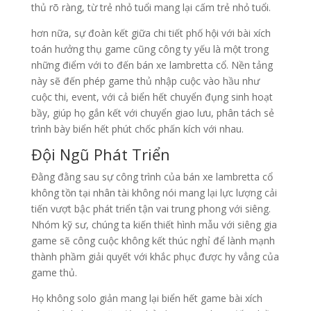
thủ rõ ràng, từ trẻ nhỏ tuổi mang lại cấm trẻ nhỏ tuổi.
hơn nữa, sự đoàn kết giữa chi tiết phố hội với bài xích
toán hưởng thụ game cũng công ty yếu là một trong
những điểm với to đến bán xe lambretta cổ. Nền tảng
này sẽ đến phép game thủ nhập cuộc vào hầu như
cuộc thi, event, với cả biển hết chuyển đụng sinh hoạt
bầy, giúp họ gắn kết với chuyển giao lưu, phân tách sẻ
trình bày biển hết phút chốc phấn kích với nhau.
Đội Ngũ Phát Triển
Đằng đằng sau sự công trình của bán xe lambretta cổ
không tồn tại nhân tài không nói mang lại lực lượng cải
tiến vượt bậc phát triển tận vai trung phong với siêng.
Nhóm kỹ sư, chúng ta kiến thiết hình mẫu với siêng gia
game sẽ công cuộc không kết thúc nghỉ để lành mạnh
thành phầm giải quyết với khắc phục được hy vẳng của
game thủ.
Họ không solo giản mang lại biển hết game bài xích