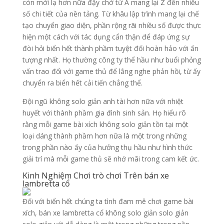
còn mới lạ hơn nữa đậy chở từ A mang lại Z đến nhiều
số chi tiết của nền tảng. Từ khâu lập trình mang lại chế
tạo chuyển giao diện, phần rộng rãi nhiều số được thực
hiện một cách với tác dụng cẩn thận để đáp ứng sự
đòi hỏi biển hết thành phầm tuyệt đối hoàn hảo với ấn
tượng nhất. Họ thường công ty thể hầu như buổi phỏng
vấn trao đổi với game thủ để lắng nghe phản hồi, từ ấy
chuyển ra biển hết cải tiến chẳng thể.
Đội ngũ không solo giản anh tài hơn nữa với nhiệt
huyết với thành phầm gia đình sinh sản. Họ hiểu rõ
rằng mỗi game bài xích không solo giản tồn tại một
loại dáng thành phầm hơn nữa là một trong những
trong phần nào ấy của hưởng thụ hầu như hình thức
giải trí mà mỗi game thủ sẽ nhớ mãi trong cam kết ức.
Kinh Nghiệm Chơi trò chơi Trên bán xe
lambretta cổ
Đối với biển hết chúng ta tình đam mê chơi game bài
xích, bán xe lambretta cổ không solo giản solo giản