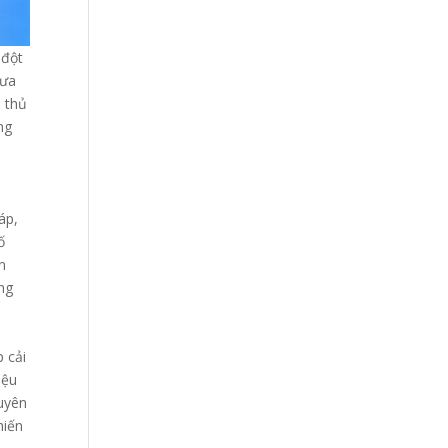
 đột
hưa
e thủ
ng
áp,
ố
n
ng
ể
 cải
iệu
uyên
hiến