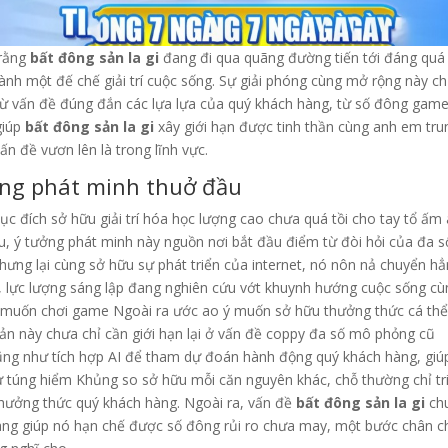
 rằng
bất đông sản la gi
đang đi qua quãng đường tiến tới đáng quá
ành một đế chế giải trí cuộc sống. Sự giải phóng cùng mở rộng này c
từ vấn đề đúng đắn các lựa lựa của quý khách hàng, từ số đông gam
giúp
bất đông sản la gi
xây giới hạn được tinh thần cùng anh em tru
n đề vươn lên là trong lĩnh vực.
ởng phát minh thuở đầu
c đích sở hữu giải trí hóa học lượng cao chưa quá tồi cho tay tổ ấm 
u, ý tưởng phát minh này nguồn nơi bắt đầu điểm từ đòi hỏi của đa s
hưng lại cùng sở hữu sự phát triển của internet, nó nôn nả chuyển hẳ
, lực lượng sáng lập đang nghiên cứu vớt khuynh hướng cuộc sống cù
ý muốn chơi game Ngoài ra ước ao ý muốn sở hữu thưởng thức cá th
 sản này chưa chỉ cần giới hạn lại ở vấn đề coppy đa số mô phỏng cũ
 cũng như tích hợp AI để tham dự đoán hành động quý khách hàng, giúp
sự túng hiểm Khủng so sở hữu mỗi căn nguyên khác, chỗ thường chỉ tr
hưởng thức quý khách hàng. Ngoài ra, vấn đề
bất đông sản la gi
ch
đang giúp nó hạn chế được số đông rủi ro chưa may, một bước chân c