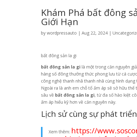
Khám Phá bất đông sản
Giới Hạn
by
wordpressauto
|
Aug 22, 2024
|
Uncategoriz
bất đông sản la gi
bất đông sản la gi
là một trong căn nguyên giả
hàng số đông thưởng thức phong lưu từ cá cược 
công nghệ thanh nhã thanh nhã cùng hình dạng
Ngoài ra là anh em chỗ tổ ấm áp sẽ sở hữu thể 
sâu về
bất đông sản la gi
, từ đa số hào kiệt c
ấm áp hiểu kỹ hơn về căn nguyên này.
Lịch sử cùng sự phát triển
https://www.soscor
Xem thêm: