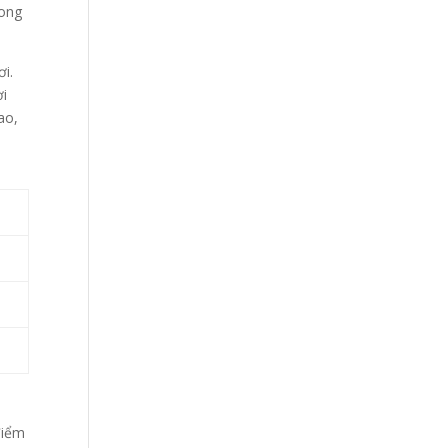
rong
ơi.
ời
ao,
điểm