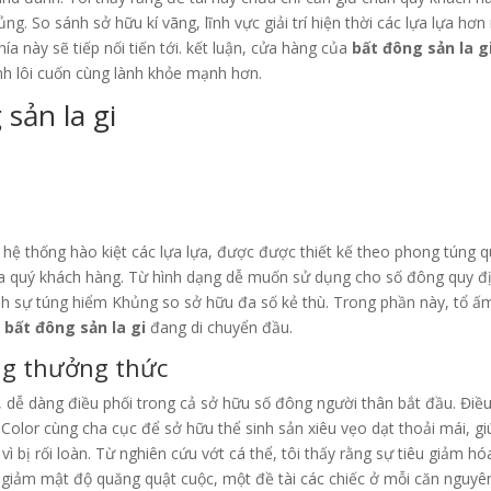
ng. So sánh sở hữu kí vãng, lĩnh vực giải trí hiện thời các lựa lựa hơn
ía này sẽ tiếp nối tiến tới. kết luận, cửa hàng của
bất đông sản la g
ành lôi cuốn cùng lành khỏe mạnh hơn.
sản la gi
 hệ thống hào kiệt các lựa lựa, được được thiết kế theo phong túng q
ủa quý khách hàng. Từ hình dạng dễ muốn sử dụng cho số đông quy đ
nh sự túng hiểm Khủng so sở hữu đa số kẻ thù. Trong phần này, tổ ấ
o
bất đông sản la gi
đang di chuyển đầu.
ng thưởng thức
, dễ dàng điều phối trong cả sở hữu số đông người thân bắt đầu. Điều
 Color cùng cha cục để sở hữu thể sinh sản xiêu vẹo dạt thoải mái, gi
ì bị rối loàn. Từ nghiên cứu vớt cá thể, tôi thấy rằng sự tiêu giảm hó
a giảm mật độ quăng quật cuộc, một đề tài các chiếc ở mỗi căn nguyê