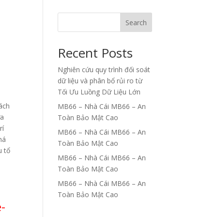
Search
Recent Posts
Nghiên cứu quy trình đối soát
dữ liệu và phân bổ rủi ro từ
Tối Ưu Luồng Dữ Liệu Lớn
hách
MB66 – Nhà Cái MB66 – An
ữa
Toàn Bảo Mật Cao
rí
MB66 – Nhà Cái MB66 – An
há
Toàn Bảo Mật Cao
u tổ
MB66 – Nhà Cái MB66 – An
Toàn Bảo Mật Cao
MB66 – Nhà Cái MB66 – An
Toàn Bảo Mật Cao
-