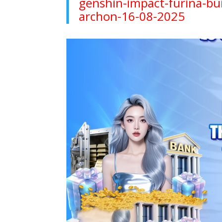
genshin-impact-furina-bu
archon-16-08-2025