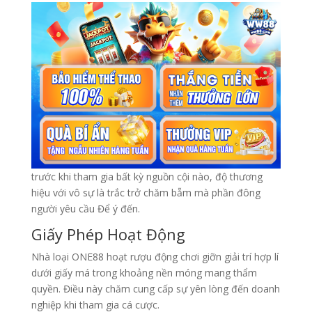
trước khi tham gia bất kỳ nguồn cội nào, độ thương
hiệu với vô sự là trắc trở chăm bẵm mà phần đông
người yêu cầu Để ý đến.
Giấy Phép Hoạt Động
Nhà loại ONE88 hoạt rượu động chơi giỡn giải trí hợp lí
dưới giấy má trong khoảng nền móng mang thẩm
quyền. Điều này chăm cung cấp sự yên lòng đến doanh
nghiệp khi tham gia cá cược.