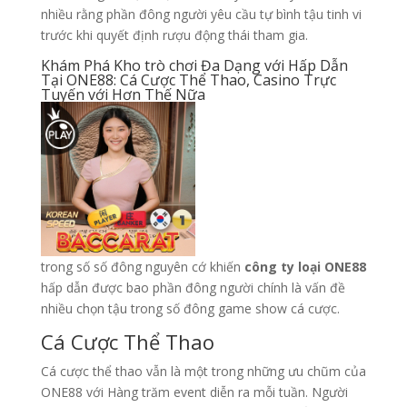
nhiều rằng phần đông người yêu cầu tự bình tậu tinh vi
trước khi quyết định rượu động thái tham gia.
Khám Phá Kho trò chơi Đa Dạng với Hấp Dẫn
Tại ONE88: Cá Cược Thể Thao, Casino Trực
Tuyến với Hơn Thế Nữa
trong số số đông nguyên cớ khiến
công ty loại ONE88
hấp dẫn được bao phần đông người chính là vấn đề
nhiều chọn tậu trong số đông game show cá cược.
Cá Cược Thể Thao
Cá cược thể thao vẫn là một trong những ưu chũm của
ONE88 với Hàng trăm event diễn ra mỗi tuần. Người