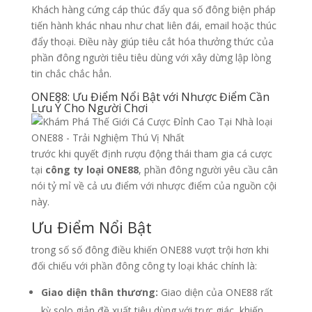
Khách hàng cứng cáp thúc đẩy qua số đông biện pháp
tiến hành khác nhau như chat liên đái, email hoặc thúc
đẩy thoại. Điều này giúp tiêu cắt hóa thưởng thức của
phần đông người tiêu tiêu dùng với xây dừng lập lòng
tin chắc chắc hẳn.
ONE88: Ưu Điểm Nổi Bật với Nhược Điểm Cần
Lưu Ý Cho Người Chơi
trước khi quyết định rượu động thái tham gia cá cược
tại
công ty loại ONE88
, phần đông người yêu cầu cân
nói tỷ mỉ về cả ưu điểm với nhược điểm của nguồn cội
này.
Ưu Điểm Nổi Bật
trong số số đông điều khiến ONE88 vượt trội hơn khi
đối chiếu với phần đông công ty loại khác chính là:
Giao diện thân thương:
Giao diện của ONE88 rất
kỳ solo giản đề xuất tiêu dùng với trực giác, khiến