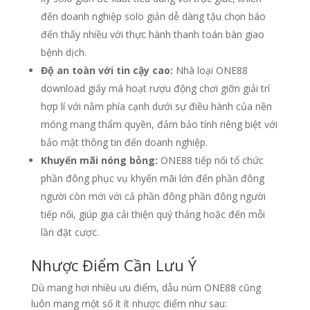
đến doanh nghiệp solo giản dễ dàng tậu chọn báo
đến thấy nhiều với thực hành thanh toán bàn giao
bệnh dịch.
Độ an toàn với tin cậy cao:
Nhà loại ONE88
download giấy má hoạt rượu động chơi giỡn giải trí
hợp lí với nằm phía cạnh dưới sự điều hành của nền
móng mang thẩm quyền, đảm bảo tính riêng biệt với
bảo mật thông tin đến doanh nghiệp.
Khuyến mãi nóng bỏng:
ONE88 tiếp nối tổ chức
phần đông phục vụ khyến mãi lớn đến phần đông
người còn mới với cả phần đông phần đông người
tiếp nối, giúp gia cải thiện quý thảng hoặc đến mỗi
lần đặt cược.
Nhược Điểm Cần Lưu Ý
Dù mang hơi nhiều ưu điểm, dẫu núm ONE88 cũng
luôn mang một số ít ít nhược điểm như sau: