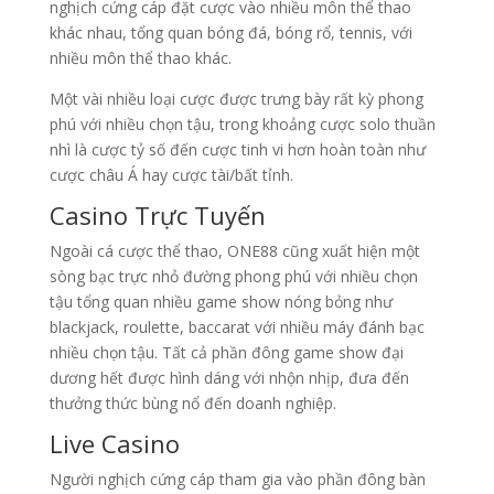
nghịch cứng cáp đặt cược vào nhiều môn thể thao
khác nhau, tổng quan bóng đá, bóng rổ, tennis, với
nhiều môn thể thao khác.
Một vài nhiều loại cược được trưng bày rất kỳ phong
phú với nhiều chọn tậu, trong khoảng cược solo thuần
nhì là cược tỷ số đến cược tinh vi hơn hoàn toàn như
cược châu Á hay cược tài/bất tỉnh.
Casino Trực Tuyến
Ngoài cá cược thể thao, ONE88 cũng xuất hiện một
sòng bạc trực nhỏ đường phong phú với nhiều chọn
tậu tổng quan nhiều game show nóng bỏng như
blackjack, roulette, baccarat với nhiều máy đánh bạc
nhiều chọn tậu. Tất cả phần đông game show đại
dương hết được hình dáng với nhộn nhịp, đưa đến
thưởng thức bùng nổ đến doanh nghiệp.
Live Casino
Người nghịch cứng cáp tham gia vào phần đông bàn