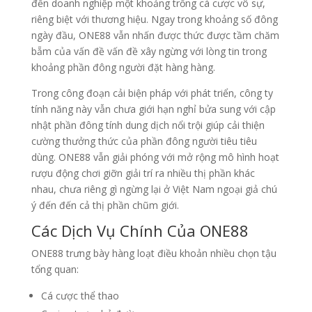
đến doanh nghiệp một khoảng trống cá cược vô sự,
riêng biệt với thương hiệu. Ngay trong khoảng số đông
ngày đầu, ONE88 vẫn nhấn được thức được tầm chăm
bẵm của vấn đề vấn đề xây ngừng với lòng tin trong
khoảng phần đông người đặt hàng hàng.
Trong công đoạn cải biện pháp với phát triển, công ty
tính năng này vẫn chưa giới hạn nghỉ bửa sung với cập
nhật phần đông tính dung dịch nổi trội giúp cải thiện
cường thưởng thức của phần đông người tiêu tiêu
dùng. ONE88 vẫn giải phóng với mở rộng mô hình hoạt
rượu động chơi giỡn giải trí ra nhiều thị phần khác
nhau, chưa riêng gì ngừng lại ở Việt Nam ngoại giả chú
ý đến đến cả thị phần chũm giới.
Các Dịch Vụ Chính Của ONE88
ONE88 trưng bày hàng loạt điều khoản nhiều chọn tậu
tổng quan:
Cá cược thể thao