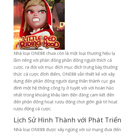
Nhà loại ONE88 chưa còn là một loại thương hiệu lạ
lẫm riêng với phần đông phần đông người thích cá
cược. ra đời với mục đích mục đích trưng bày thưởng
thức cá cược đỉnh điểm, ONE88 vẫn thiết kế với xây
dựng đến phần đông người dạng thân thành cục gia
đình một hệ thống công ty ở tuyệt vời với hoàn hảo
nhất trong khoảng khâu làm đến đăng cam kết đến
đến phần đông hoạt rượu động chơi giỡn giải trí hoạt
rượu động cá cược.
Lịch Sử Hình Thành với Phát Triển
Nhà loại ONE88 được xây ngừng với sứ mạng đưa đến