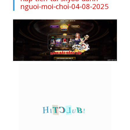
nguoi-moi-choi-04-08-2025