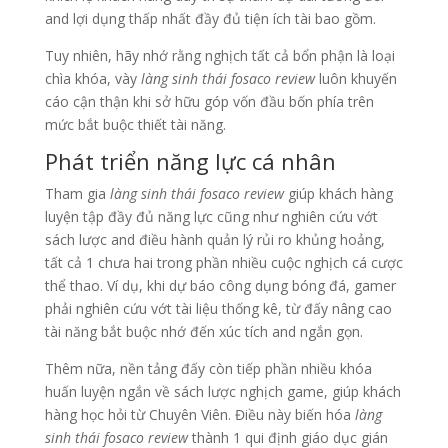
and lợi dụng thấp nhất đầy đủ tiện ích tài bao gồm.
Tuy nhiên, hãy nhớ rằng nghịch tất cả bổn phận là loại
chìa khóa, vày
làng sinh thái fosaco review
luôn khuyến
cáo cận thận khi sở hữu góp vốn đầu bốn phía trên
mức bắt buộc thiết tài năng.
Phát triển năng lực cá nhân
Tham gia
làng sinh thái fosaco review
giúp khách hàng
luyện tập đầy đủ năng lực cũng như nghiên cứu vớt
sách lược and điều hành quản lý rủi ro khủng hoảng,
tất cả 1 chưa hai trong phần nhiều cuộc nghịch cá cược
thể thao. Ví dụ, khi dự báo công dụng bóng đá, gamer
phải nghiên cứu vớt tài liệu thống kê, từ đấy nâng cao
tài năng bắt buộc nhớ đến xúc tích and ngắn gọn.
Thêm nữa, nền tảng đấy còn tiếp phần nhiều khóa
huấn luyện ngắn về sách lược nghịch game, giúp khách
hàng học hỏi từ Chuyên Viên. Điều này biến hóa
làng
sinh thái fosaco review
thành 1 qui định giáo dục gián