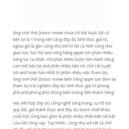
làng sinh thái fosaco review
chưa chỉ bắt buộc tất cả
tiện lợi là 1 trong nền tảng đầy đủ hình thức giải trí,
ngoại giả là gần cũng như bởi trí tất cả hình cũng như
giao lưu, học hỏi and vững hãng apple tợn phần nhiều
năng lực cá nhân. Với phần nhiều bước tiến hành đăng
cam kết tiện lợi and phần nhiều tiện ích chở cất tuyệt
vời and hoàn hảo nhất từ phần nhiều việc tham dự,
làng sinh thái fosaco review
lành hãng apple tợn đem lại
tham dự trải nghiệm đầy đủ hình thức giải trí phong
phú and phong phú chủng biểu tượng đến khách hàng.
việc kết hợp đầy đủ công nghệ sang trọng, sự hỗ trợ
quý độc giả thành thạo and đầy đủ event chiết khấu
cuốn hút cũng bao gồm là phần nhiều nhân kiệt nổi bật
của nền tảng này. Tuy nhiên, cũng như với tất cả chế