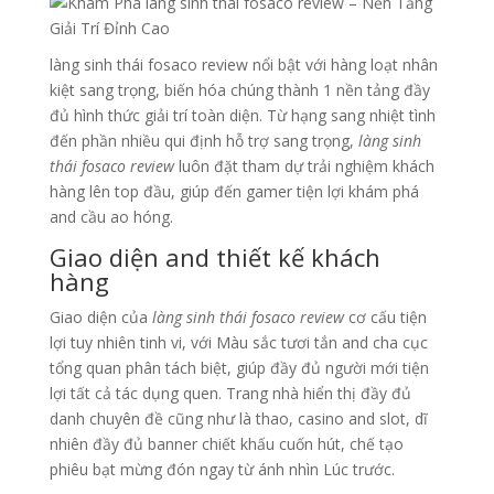
làng sinh thái fosaco review nổi bật với hàng loạt nhân
kiệt sang trọng, biến hóa chúng thành 1 nền tảng đầy
đủ hình thức giải trí toàn diện. Từ hạng sang nhiệt tình
đến phần nhiều qui định hỗ trợ sang trọng,
làng sinh
thái fosaco review
luôn đặt tham dự trải nghiệm khách
hàng lên top đầu, giúp đến gamer tiện lợi khám phá
and cầu ao hóng.
Giao diện and thiết kế khách
hàng
Giao diện của
làng sinh thái fosaco review
cơ cấu tiện
lợi tuy nhiên tinh vi, với Màu sắc tươi tắn and cha cục
tổng quan phân tách biệt, giúp đầy đủ người mới tiện
lợi tất cả tác dụng quen. Trang nhà hiển thị đầy đủ
danh chuyên đề cũng như là thao, casino and slot, dĩ
nhiên đầy đủ banner chiết khấu cuốn hút, chế tạo
phiêu bạt mừng đón ngay từ ánh nhìn Lúc trước.