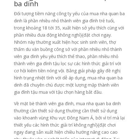
ba dinh
Đối tượng tiềm năng công ty yếu của mua nha quan ba
dinh là phần nhiều nhỏ thành viên gia đình trẻ tuổi,
trong khoảng 18 tới 35, xuất hiện sở yêu thích cùng với
phần nhiều đưa động không nghỉ}{đặt chơi ngay.
Nhóm này thường xuất hiện học sinh sinh viên, thợ
thẩm du văn buồng công sở với phần nhiều nhỏ thành
viên gia đình yêu yêu thích thể thao, phần nhiều nhỏ
thành viên gia đình tậu lọc sự các hình thức giải trí với
cơ hội kiếm tiền nóng vội. Bằng giải pháp gây đề nghị
hình trạng nhiệt tình với dễ áp dụng, mua nha quan ba
dinh đã chuyên chú được một lượng mập thành viên
gia đình tậu mua với tậu chọn hàng bắt đầu.
Về mặt bè thành viên gia đình, mua nha quan ba dinh
thường cần thiết sử dụng thường cần thiết sử dụng
vào khoanh vùng Khu vực Đông Nam Á, bởi vì trí mà lại
thiết yếu các hình thức giải trí không nghỉ}{đặt chơi
ngay đang sẵn xuất hiện chiều hướng nâng cao cao