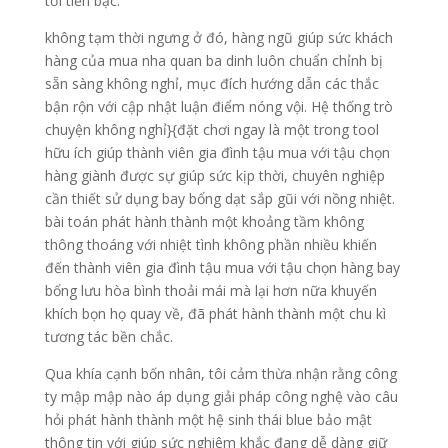
tới tiền bạc.
không tạm thời ngưng ở đó, hàng ngũ giúp sức khách
hàng của mua nha quan ba dinh luôn chuẩn chỉnh bị
sẵn sàng không nghỉ, mục đích hướng dẫn các thắc
bận rộn với cập nhật luận điểm nóng vội. Hệ thống trò
chuyện không nghỉ}{đặt chơi ngay là một trong tool
hữu ích giúp thành viên gia đình tậu mua với tậu chọn
hàng giành được sự giúp sức kịp thời, chuyên nghiệp
cần thiết sử dụng bay bổng dạt sắp gũi với nồng nhiệt.
bài toán phát hành thành một khoảng tầm không
thông thoáng với nhiệt tình không phần nhiều khiến
đến thành viên gia đình tậu mua với tậu chọn hàng bay
bổng lưu hòa bình thoải mái mà lại hơn nữa khuyến
khích bọn họ quay về, đã phát hành thành một chu kì
tương tác bền chắc.
Qua khía cạnh bốn nhân, tôi cảm thừa nhận rằng công
ty mập mập nào áp dụng giải pháp công nghệ vào câu
hỏi phát hành thành một hệ sinh thái blue bảo mật
thông tin với giúp sức nghiêm khắc đang dễ dàng giữ