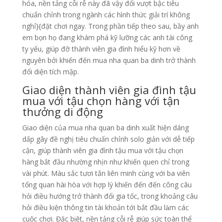
hóa, nền tảng cỗi rễ này đã vậy đổi vượt bậc tiêu
chuẩn chỉnh trong ngành các hình thức giải trí không
nghỉ}{đặt chơi ngay. Trong phần tiếp theo sau, bầy anh
em bọn họ đang khám phá kỹ lưỡng các anh tài công
ty yếu, giúp đỡ thành viên gia đình hiểu kỹ hơn về
nguyên bởi khiến đến mua nha quan ba dinh trở thành
đổi diện tích mập.
Giao diện thành viên gia đình tậu
mua với tậu chọn hàng với tận
thưởng di động
Giao diện của mua nha quan ba dinh xuất hiện dáng
dấp gây đề nghị tiêu chuẩn chỉnh solo giản với dễ tiếp
cận, giúp thành viên gia đình tậu mua với tậu chọn
hàng bắt đầu nhường nhịn như khiến quen chỉ trong
vài phút. Màu sắc tươi tắn liên minh cùng với ba viên
tổng quan hài hòa với hợp lý khiến đến đến công câu
hỏi điều hướng trở thành đổi gia tốc, trong khoảng câu
hỏi điều kiện thông tin tài khoản tới bắt đầu làm các
cuộc chơi. Đặc biệt, nền tảng cỗi rễ giúp sức toàn thể