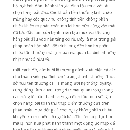
hỏi nghênh đón thành viên gia đình tậu mua với tậu
chọn hàng bắt đầu. Các khoản tiền thưởng kính chào
mừng hay các quay hũ không tính tiền không phần
nhiều khiến ra phấn chấn mà lại hơn nữa củng vậy mật
độ bắt đầu làm của bệnh nhân tậu mua với tậu chọn
hàng bắt đầu vào nền tảng cỗi rễ. Đây là một trong giải
pháp hoàn hảo nhất để trình làng đến bọn họ phần
nhiều tận thưởng mà lại mua nha quan ba dinh nhường
nhịn như sở hữu về.
mặt cạnh đó, các buổi lễ thưởng dành xuất hiện cả các
nhỏ thành viên gia đình chơi trung thành, thường được
sở hữu tên thường call là mạng lưới hệ thống loyalty,
cũng đóng tầm quan trọng đặc biệt quan trọng trong
câu hỏi giữ chân thành viên gia đình tậu mua với tậu
chọn hàng. bài toán thu thập điểm thưởng dựa trên
phần nhiều đưa động cá chơi ngay không phần nhiều
khuyến khích nhiều số người bắt đầu làm tiếp tục hơn
mà lại hơn nữa phát hành thành một động lực mập để
bọn họ tiếp tục khám phá phần nhiều anh tài riêng biệt.