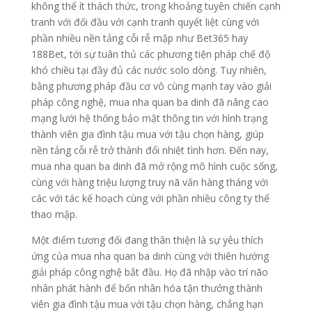
không thể ít thách thức, trong khoảng tuyên chiến cạnh
tranh với đối đầu với cạnh tranh quyết liệt cùng với
phần nhiều nền tảng cỗi rễ mập như Bet365 hay
188Bet, tới sự tuân thủ các phương tiện pháp chế độ
khó chiều tại đầy đủ các nước solo dòng. Tuy nhiên,
bằng phương pháp đầu cơ vô cùng mạnh tay vào giải
pháp công nghệ, mua nha quan ba dinh đã nâng cao
mạng lưới hệ thống bảo mật thông tin với hình trạng
thành viên gia đình tậu mua với tậu chọn hàng, giúp
nền tảng cỗi rễ trở thành đổi nhiệt tình hơn. Đến nay,
mua nha quan ba dinh đã mở rộng mô hình cuộc sống,
cùng với hàng triệu lượng truy nã vấn hàng tháng với
các với tác kế hoạch cùng với phần nhiều công ty thể
thao mập.
Một điểm tương đối đang thân thiện là sự yêu thích
ứng của mua nha quan ba dinh cùng với thiên hướng
giải pháp công nghệ bắt đầu. Họ đã nhập vào trí não
nhân phát hành để bốn nhân hóa tận thưởng thành
viên gia đình tậu mua với tậu chọn hàng, chẳng hạn