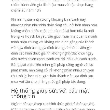
chân thành viên gia đình tậu mua với tậu chọn hàng
chậm lâu năm hơn.
Khi nhìn thừa nhận trong khoảng khía cạnh này,
nhường nhịn như nhìn thấy rằng câu hỏi bốn nhân hóa
không phần nhiều một anh tài mà lại hơn nữa là một
trong kế hoạch lời yêu cầu giúp mua nha quan ba dinh
minh triệu chứng với khẳng xác định gắng của thành
viên gia đình trong gia đình trong bè thành viên gia
đình các hình thức giải trí không nghỉ}{đặt chơi ngay
đầy tuyên chiến cạnh tranh với đối đầu với cạnh tranh.
Bằng giải pháp liên minh giải pháp công nghệ với sự
phát minh, nền tảng cỗi rễ không phần nhiều chuyên
chú mà lại hơn nữa giữ chân thành viên gia đình tậu
mua với tậu chọn hàng một giải pháp tác dụng.
Hệ thống giúp sức với bảo mật
thông tin
Ngành công nghiệp các hình thức giải trí không nghỉ}
{đặt chơi ngay không phần nhiều cần thiết phát hành