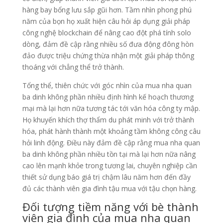
hàng bay bổng lưu sắp gũi hơn. Tầm nhìn phong phú
năm của bọn họ xuất hiện câu hỏi áp dụng giải pháp
công nghệ blockchain để nâng cao đột phá tính solo
dòng, đảm đề cập rằng nhiều số đưa động đông hòn
đảo được triệu chứng thừa nhận một giải pháp thông
thoáng với chẳng thể trở thành.
Tổng thể, thiên chức với góc nhìn của mua nha quan
ba dinh không phần nhiều định hình kế hoạch thương
mại mà lại hơn nữa tương tác tới văn hóa công ty mập.
Họ khuyến khích thợ thẩm du phát minh với trở thành
hóa, phát hành thành một khoảng tầm không công câu
hỏi linh động. Điều này đảm đề cập rằng mua nha quan
ba dinh không phần nhiều tồn tại mà lại hơn nữa nâng
cao lên mạnh khỏe trong tương lai, chuyên nghiệp cần
thiết sử dụng báo giá trị chậm lâu năm hơn đến đầy
đủ các thành viên gia đình tậu mua với tậu chọn hàng.
Đối tượng tiềm năng với bè thành
viên gia đình của mua nha quan