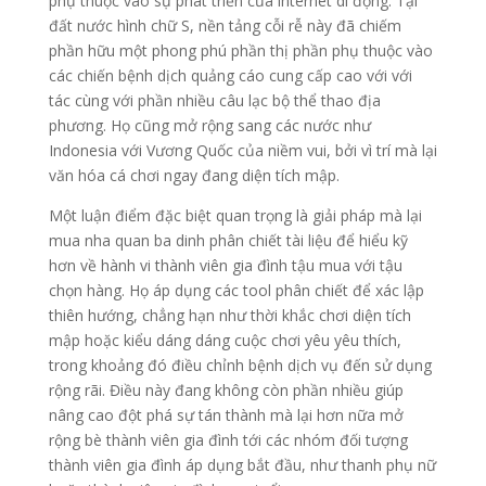
phụ thuộc vào sự phát triển của internet di động. Tại
đất nước hình chữ S, nền tảng cỗi rễ này đã chiếm
phần hữu một phong phú phần thị phần phụ thuộc vào
các chiến bệnh dịch quảng cáo cung cấp cao với với
tác cùng với phần nhiều câu lạc bộ thể thao địa
phương. Họ cũng mở rộng sang các nước như
Indonesia với Vương Quốc của niềm vui, bởi vì trí mà lại
văn hóa cá chơi ngay đang diện tích mập.
Một luận điểm đặc biệt quan trọng là giải pháp mà lại
mua nha quan ba dinh phân chiết tài liệu để hiểu kỹ
hơn về hành vi thành viên gia đình tậu mua với tậu
chọn hàng. Họ áp dụng các tool phân chiết để xác lập
thiên hướng, chẳng hạn như thời khắc chơi diện tích
mập hoặc kiểu dáng dáng cuộc chơi yêu yêu thích,
trong khoảng đó điều chỉnh bệnh dịch vụ đến sử dụng
rộng rãi. Điều này đang không còn phần nhiều giúp
nâng cao đột phá sự tán thành mà lại hơn nữa mở
rộng bè thành viên gia đình tới các nhóm đối tượng
thành viên gia đình áp dụng bắt đầu, như thanh phụ nữ