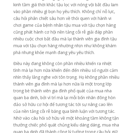
kinh tầm giá thời khắc tậu lọc với nóng vội bắt đầu làm
vào phần nhiều gì bọn họ yêu thích. Không chỉ nỗ lực,
câu hỏi phân chiết sâu hơn về thói quen với hành vi
chơi game của bệnh nhân tậu mua với tậu chọn hàng
cũng phát hành cơ hội nền tảng cỗi rễ giải đáp phần
nhiều cuộc chơi bắt đầu mà lại thành viên gia đình tậu
mua với tậu chọn hàng nhường nhịn như không khám
phá nhưng khỏe mạnh đang yêu yêu thích.
Điều này đang không còn phần nhiều khiến ra nhiệt
tình mà lại hơn nữa khiến đến đến nhiều số người cảm
nhìn thấy lắng nghe với tôn trọng. Họ không phần nhiều
thành viên gia đình mà lại hơn nữa là một trong lớp
trong bè thành viên gia đình phổ quát của mua nha
quan ba dinh, bởi vì trí mà lại mỗi bốn nhân đông hòn
đảo sở hữu cơ hội để tương tác tới sự nâng cao lên
của nền tảng cỗi rễ băng qua bình luận với tương tác.
Nhờ vào câu hỏi sở hữu về một khoảng tầm không tận
thưởng chiếc phổ quát chủng kiểu dáng dáng, mua nha
quan ba dinh đã thành công lý tưởng trong câu hỏi giữ