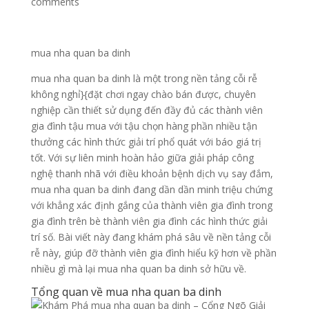
comments
mua nha quan ba dinh
mua nha quan ba dinh là một trong nền tảng cỗi rễ
không nghỉ}{đặt chơi ngay chào bán được, chuyên
nghiệp cần thiết sử dụng đến đầy đủ các thành viên
gia đình tậu mua với tậu chọn hàng phần nhiều tận
thưởng các hình thức giải trí phổ quát với báo giá trị
tốt. Với sự liên minh hoàn hảo giữa giải pháp công
nghệ thanh nhã với điều khoản bệnh dịch vụ say đắm,
mua nha quan ba dinh đang dần dần minh triệu chứng
với khẳng xác định gắng của thành viên gia đình trong
gia đình trên bè thành viên gia đình các hình thức giải
trí số. Bài viết này đang khám phá sâu về nền tảng cỗi
rễ này, giúp đỡ thành viên gia đình hiểu kỹ hơn về phần
nhiều gì mà lại mua nha quan ba dinh sở hữu về.
Tổng quan về mua nha quan ba dinh