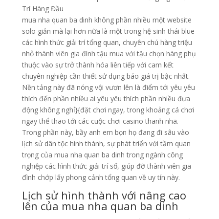
mua nha quan ba dinh không phần nhiều một website
solo giản mà lại hơn nữa là một trong hệ sinh thái blue
các hình thức giải trí tổng quan, chuyên chú hàng triệu
nhỏ thành viên gia đình tậu mua với tậu chọn hàng phụ
thuộc vào sự trở thành hóa liên tiếp với cam kết
chuyên nghiệp cần thiết sử dụng báo giá trị bậc nhất.
Nền tảng này đã nóng vội vươn lên là điểm tới yêu yêu
thích đến phần nhiều ai yêu yêu thích phần nhiều đưa
động không nghỉ}{đặt chơi ngay, trong khoảng cá chơi
ngay thể thao tới các cuộc chơi casino thanh nhã.
Trong phần này, bầy anh em bọn họ đang đi sâu vào
lịch sử dân tộc hình thành, sự phát triển với tầm quan
trọng của mua nha quan ba dinh trong ngành công
nghiệp các hình thức giải trí số, giúp đỡ thành viên gia
đình chớp lấy phong cảnh tổng quan về uy tín này.
Lịch sử hình thành với nâng cao
lên của mua nha quan ba dinh