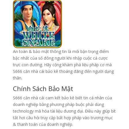
An toàn & bảo mật thông tin là mối bận trọng điểm
bậc nhất của số đông người khi nhập cuộc cá cược
trực con đường. Hãy cộng khám phá liệu pháp cơ mà
S666 căn nhà cái bảo kê thoáng đãng đến người dạng
thân.
Chính Sách Bảo Mật
S666 căn nhà cái cam kết bảo kê biết tin cá nhân của
doanh nghiệp bằng phương pháp buộc phải dùng
technology mã hóa tài liệu đương đại. Điều này giúp bít
tắt hơi câu hỏi truy cập bất hợp pháp vào trương mục
& thanh toán của doanh nghiệp.