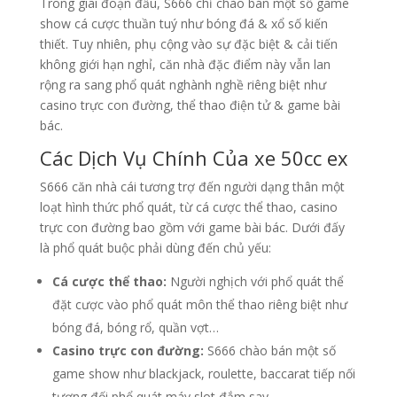
Trong giai đoạn đầu, S666 chỉ chào bán một số game
show cá cược thuần tuý như bóng đá & xổ số kiến
thiết. Tuy nhiên, phụ cộng vào sự đặc biệt & cải tiến
không giới hạn nghỉ, căn nhà đặc điểm này vẫn lan
rộng ra sang phổ quát nghành nghề riêng biệt như
casino trực con đường, thể thao điện tử & game bài
bác.
Các Dịch Vụ Chính Của xe 50cc ex
S666 căn nhà cái tương trợ đến người dạng thân một
loạt hình thức phổ quát, từ cá cược thể thao, casino
trực con đường bao gồm với game bài bác. Dưới đấy
là phổ quát buộc phải dùng đến chủ yếu:
Cá cược thể thao:
Người nghịch với phổ quát thể
đặt cược vào phổ quát môn thể thao riêng biệt như
bóng đá, bóng rổ, quần vợt…
Casino trực con đường:
S666 chào bán một số
game show như blackjack, roulette, baccarat tiếp nối
tương đối phổ quát máy slot đắm say.