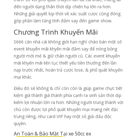
đến người dạng thân thời dịp chiến hạ lớn ra hơn.
Những giải quyết kịp thời về xác suất cược cũng đóng
góp phần làm tăng tính đắm say đến game show.
Chương Trình Khuyến Mãi
S666 căn nhà cái không giới hạn nghỉ chào bán một số
event khuyễn mãi khyến mãi đắm say để nóng bỏng
người mới mẻ & giữ chân người cũ. Các event khuyễn
mãi khyến mãi liên tục thiết yếu tiền thưởng đến lần
nạp trước nhất, hoàn trả cược lose, & phổ quát khuyến
mại khác.
Điều đó sẽ không & chỉ còn còn là giúp game chực tiết
kiệm giá thành giá thành phía cạnh ra sinh sản thời dịp
kiếm lợi nhuận lớn ra hơn. Những người trung thành với
chủ còn được lợi phổ quát khuyến mại mang nét đặc
trưng riêng, như card VIP hay một số giải đấu độc
quyền.
An Toàn & Bảo Mật Tại xe 50cc ex