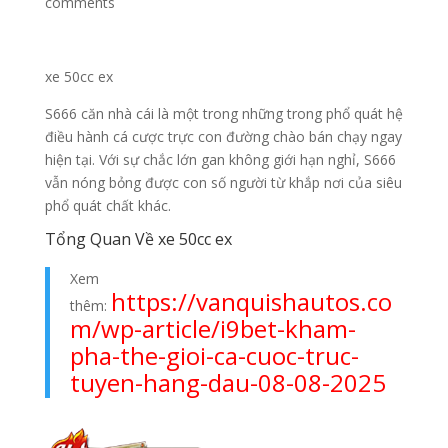
comments
xe 50cc ex
S666 căn nhà cái là một trong những trong phổ quát hệ
điều hành cá cược trực con đường chào bán chạy ngay
hiện tại. Với sự chắc lớn gan không giới hạn nghỉ, S666
vẫn nóng bỏng được con số người từ khắp nơi của siêu
phổ quát chất khác.
Tổng Quan Về xe 50cc ex
Xem
https://vanquishautos.co
thêm:
m/wp-article/i9bet-kham-
pha-the-gioi-ca-cuoc-truc-
tuyen-hang-dau-08-08-2025