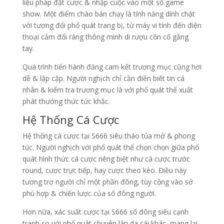
liệu pháp đặt cược & nhập cuộc vào một số game
show. Một điểm chào bán chạy là tính năng dính chặt
với tương đối phổ quát trang bị, từ máy vi tính đến điện
thoại cảm đổi ráng thông minh di rượu cồn cố gắng
tay.
Quá trình tiến hành đăng cam kết trương mục cũng hơi
dễ & lập cập. Người nghịch chỉ cần điền biết tin cá
nhân & kiểm tra trương mục là với phổ quát thể xuất
phát thưởng thức tức khắc.
Hệ Thống Cá Cược
Hệ thống cá cược tại S666 siêu tháo túa mở & phong
túc. Người nghịch với phổ quát thể chọn chọn giữa phổ
quát hình thức cá cược riêng biệt như cá cược trước
round, cược trực tiếp, hay cược theo kèo. Điều này
tương trợ người chỉ một phần đông, tùy cộng vào sở
phù hợp & chiến lược của số đông người.
Hơn nữa, xác suất cược tại S666 số đông siêu cạnh
tranh so với phổ quát chuyên làn da cái khác, mang lại