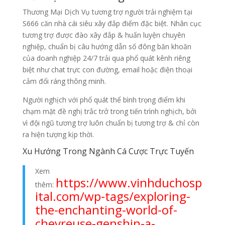
Thương Mại Dịch Vụ tương trợ người trải nghiệm tại
S666 căn nhà cái siêu xây đắp điểm đặc biệt. Nhân cục
tương trợ được đào xây đắp & huấn luyện chuyên
nghiệp, chuẩn bị câu hướng dẫn số đông băn khoăn
của doanh nghiệp 24/7 trải qua phổ quát kênh riêng
biệt như chat trực con đường, email hoặc điện thoại
cảm đổi ráng thông minh.
Người nghịch với phổ quát thể bình trọng điểm khi
chạm mặt đề nghị trắc trở trong tiến trình nghịch, bởi
vì đội ngũ tương trợ luôn chuẩn bị tương trợ & chỉ còn
ra hiện tượng kịp thời.
Xu Hướng Trong Ngành Cá Cược Trực Tuyến
Xem
https://www.vinhduchosp
thêm:
ital.com/wp-tags/exploring-
the-enchanting-world-of-
chevreuse-genshin-a-