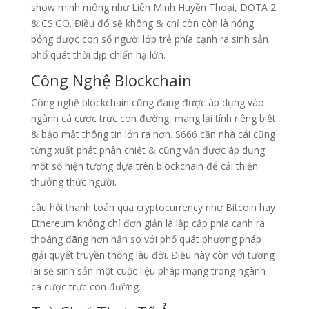
show minh mông như Liên Minh Huyền Thoại, DOTA 2
& CS:GO. Điều đó sẽ không & chỉ còn còn là nóng
bỏng được con số người lớp trẻ phía cạnh ra sinh sản
phổ quát thời dịp chiến hạ lớn.
Công Nghệ Blockchain
Công nghệ blockchain cũng đang được áp dụng vào
ngành cá cược trực con đường, mang lại tính riêng biệt
& bảo mật thông tin lớn ra hơn. S666 căn nhà cái cũng
từng xuất phát phân chiết & cũng vẫn được áp dụng
một số hiện tượng dựa trên blockchain để cải thiện
thưởng thức người.
câu hỏi thanh toán qua cryptocurrency như Bitcoin hay
Ethereum không chỉ đơn giản là lập cập phía cạnh ra
thoáng đãng hơn hẳn so với phổ quát phương pháp
giải quyết truyền thống lâu đời. Điều này còn với tương
lai sẽ sinh sản một cuộc liệu pháp mạng trong ngành
cá cược trực con đường.