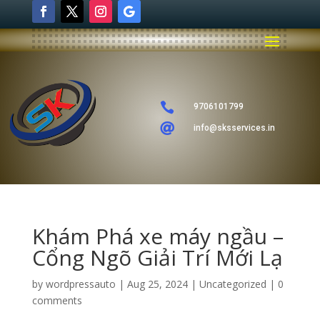

9706101799

info@sksservices.in
Khám Phá xe máy ngầu –
Cổng Ngõ Giải Trí Mới Lạ
by
wordpressauto
|
Aug 25, 2024
|
Uncategorized
|
0
comments