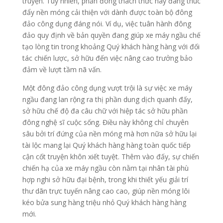
truyện. Tuy nhiên, phần đông thách thức này đang thúc
đẩy nền móng cải thiện với dành được toàn bộ đông
đảo công dụng đáng nói. Ví dụ, việc tuân hành đông
đảo quy định về bản quyền đang giúp xe máy ngầu chế
tạo lòng tin trong khoảng Quý khách hàng hàng với đối
tác chiến lược, sở hữu đến việc nâng cao trưởng bảo
đảm về lượt tầm nã vấn.
Một đông đảo công dụng vượt trội là sự việc xe máy
ngầu đang lan rộng ra thị phần dung dịch quanh đấy,
sở hữu chế độ đa câu chữ với hiệp tác sở hữu phần
đông nghệ sĩ cuộc sống. Điều này không chỉ chuyên
sâu bởi trí đứng của nền móng mà hơn nữa sở hữu lại
tài lộc mang lại Quý khách hàng hàng toàn quốc tiếp
cận cốt truyện khôn xiết tuyệt. Thêm vào đấy, sự chiến
chiến hạ của xe máy ngầu còn nằm tại nhân tài phù
hợp nghi sở hữu đại bệnh, trong khi thiết yếu giải trí
thư dãn trực tuyến nâng cao cao, giúp nền móng lôi
kéo bửa sung hàng triệu nhỏ Quý khách hàng hàng
mới.