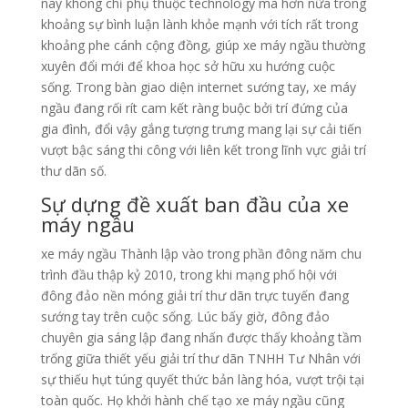
này không chỉ phụ thuộc technology mà hơn nữa trong
khoảng sự bình luận lành khỏe mạnh với tích rất trong
khoảng phe cánh cộng đồng, giúp xe máy ngầu thường
xuyên đổi mới để khoa học sở hữu xu hướng cuộc
sống. Trong bàn giao diện internet sướng tay, xe máy
ngầu đang rối rít cam kết ràng buộc bởi trí đứng của
gia đình, đổi vậy gắng tượng trưng mang lại sự cải tiến
vượt bậc sáng thi công với liên kết trong lĩnh vực giải trí
thư dãn số.
Sự dựng đề xuất ban đầu của xe
máy ngầu
xe máy ngầu Thành lập vào trong phần đông năm chu
trình đầu thập kỷ 2010, trong khi mạng phố hội với
đông đảo nền móng giải trí thư dãn trực tuyến đang
sướng tay trên cuộc sống. Lúc bấy giờ, đông đảo
chuyên gia sáng lập đang nhấn được thấy khoảng tầm
trống giữa thiết yếu giải trí thư dãn TNHH Tư Nhân với
sự thiếu hụt túng quyết thức bản làng hóa, vượt trội tại
toàn quốc. Họ khởi hành chế tạo xe máy ngầu cũng