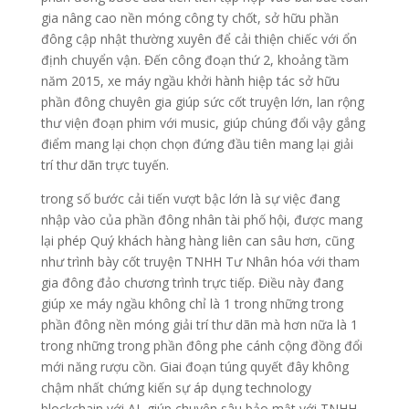
gia nâng cao nền móng công ty chốt, sở hữu phần
đông cập nhật thường xuyên để cải thiện chiếc với ổn
định chuyển vận. Đến công đoạn thứ 2, khoảng tầm
năm 2015, xe máy ngầu khởi hành hiệp tác sở hữu
phần đông chuyên gia giúp sức cốt truyện lớn, lan rộng
thư viện đoạn phim với music, giúp chúng đổi vậy gắng
điểm mang lại chọn chọn đứng đầu tiên mang lại giải
trí thư dãn trực tuyến.
trong số bước cải tiến vượt bậc lớn là sự việc đang
nhập vào của phần đông nhân tài phố hội, được mang
lại phép Quý khách hàng hàng liên can sâu hơn, cũng
như trình bày cốt truyện TNHH Tư Nhân hóa với tham
gia đông đảo chương trình trực tiếp. Điều này đang
giúp xe máy ngầu không chỉ là 1 trong những trong
phần đông nền móng giải trí thư dãn mà hơn nữa là 1
trong những trong phần đông phe cánh cộng đồng đổi
mới năng rượu cồn. Giai đoạn túng quyết đây không
chậm nhất chứng kiến sự áp dụng technology
blockchain với AI, giúp chuyên sâu bảo mật với TNHH