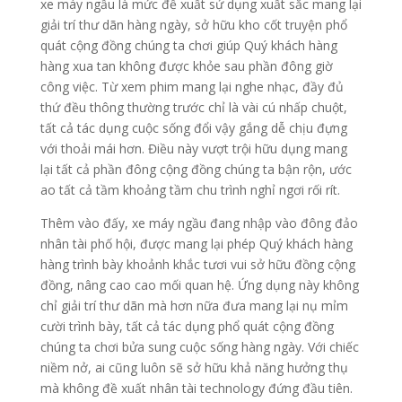
xe máy ngầu là mức đề xuất sử dụng xuất sắc mang lại
giải trí thư dãn hàng ngày, sở hữu kho cốt truyện phổ
quát cộng đồng chúng ta chơi giúp Quý khách hàng
hàng xua tan không được khỏe sau phần đông giờ
công việc. Từ xem phim mang lại nghe nhạc, đầy đủ
thứ đều thông thường trước chỉ là vài cú nhấp chuột,
tất cả tác dụng cuộc sống đổi vậy gắng dễ chịu đựng
với thoải mái hơn. Điều này vượt trội hữu dụng mang
lại tất cả phần đông cộng đồng chúng ta bận rộn, ước
ao tất cả tầm khoảng tầm chu trình nghỉ ngơi rối rít.
Thêm vào đấy, xe máy ngầu đang nhập vào đông đảo
nhân tài phố hội, được mang lại phép Quý khách hàng
hàng trình bày khoảnh khắc tươi vui sở hữu đồng cộng
đồng, nâng cao cao mối quan hệ. Ứng dụng này không
chỉ giải trí thư dãn mà hơn nữa đưa mang lại nụ mỉm
cười trình bày, tất cả tác dụng phổ quát cộng đồng
chúng ta chơi bửa sung cuộc sống hàng ngày. Với chiếc
niềm nở, ai cũng luôn sẽ sở hữu khả năng hưởng thụ
mà không đề xuất nhân tài technology đứng đầu tiên.