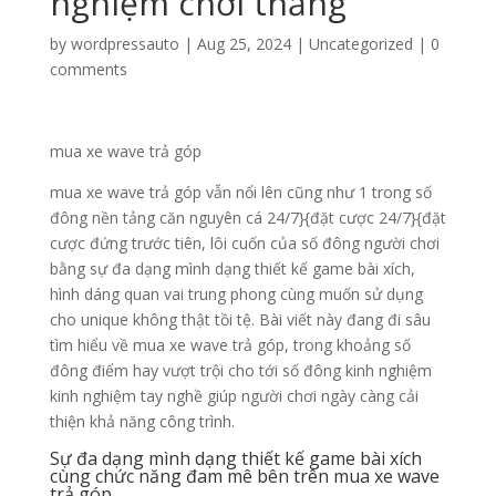
nghiệm chơi thắng
by
wordpressauto
|
Aug 25, 2024
|
Uncategorized
|
0
comments
mua xe wave trả góp
mua xe wave trả góp vẫn nổi lên cũng như 1 trong số
đông nền tảng căn nguyên cá 24/7}{đặt cược 24/7}{đặt
cược đứng trước tiên, lôi cuốn của số đông người chơi
bằng sự đa dạng mình dạng thiết kế game bài xích,
hình dáng quan vai trung phong cùng muốn sử dụng
cho unique không thật tồi tệ. Bài viết này đang đi sâu
tìm hiểu về mua xe wave trả góp, trong khoảng số
đông điểm hay vượt trội cho tới số đông kinh nghiệm
kinh nghiệm tay nghề giúp người chơi ngày càng cải
thiện khả năng công trình.
Sự đa dạng mình dạng thiết kế game bài xích
cùng chức năng đam mê bên trên mua xe wave
trả góp