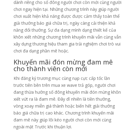
dành riêng cho số đông người chơi còn mới cùng người
chơi ngay hiện tại. Những chương trình này giúp người
chơi xuất hiện khả năng được được cảm thấy toàn thể
giải thưởng báo giá chữa trị, ngày càng cải thiện khả
năng đổi thưởng. Sự đa dạng mình dạng thiết kế của
khôn xiết những chương trình khuyến mãi vẫn cùng vẫn
xây dựng thương hiệu tham gia trải nghiệm chơi trò vui
chơi đa dạng phần mê hoặc.
Khuyến mãi đón mừng đam mê
cho thành viên còn mới
Khi đăng ký trương mục cùng nạp cực cấp tốc lần
trước tiên bên trên mua xe wave trả góp, người chơi
đang thừa hưởng số đông khuyến mãi đón mừng khôn
xiết vứt ra là đam mê. Đây dĩ nhiên là tiền thưởng,
vòng xoay miễn giá thành hoặc biển hết giải thưởng
báo giá chữa trị cao khác. Chương trình khuyến mãi
đam mê này giúp lôi kéo người chơi còn mới cùng
ngoài mặt Trước khi thuận lợi.