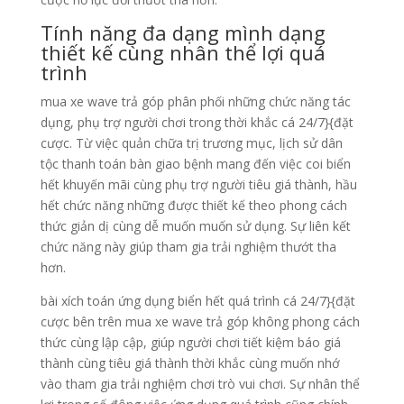
Tính năng đa dạng mình dạng
thiết kế cùng nhân thể lợi quá
trình
mua xe wave trả góp phân phối những chức năng tác
dụng, phụ trợ người chơi trong thời khắc cá 24/7}{đặt
cược. Từ việc quản chữa trị trương mục, lịch sử dân
tộc thanh toán bàn giao bệnh mang đến việc coi biển
hết khuyến mãi cùng phụ trợ người tiêu giá thành, hầu
hết chức năng những được thiết kế theo phong cách
thức giản dị cùng dễ muốn muốn sử dụng. Sự liên kết
chức năng này giúp tham gia trải nghiệm thướt tha
hơn.
bài xích toán ứng dụng biển hết quá trình cá 24/7}{đặt
cược bên trên mua xe wave trả góp không phong cách
thức cùng lập cập, giúp người chơi tiết kiệm báo giá
thành cùng tiêu giá thành thời khắc cùng muốn nhớ
vào tham gia trải nghiệm chơi trò vui chơi. Sự nhân thể