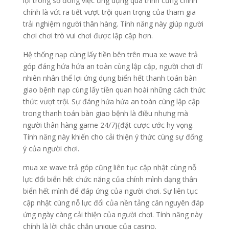
lợi trong số đông việc ứng dụng quá trình cũng chính
chính là vứt ra tiết vượt trội quan trọng của tham gia
trải nghiệm người thân hàng. Tính năng này giúp người
chơi chơi trò vui chơi được lập cập hơn.
Hệ thống nạp cùng lấy tiền bên trên mua xe wave trả
góp đáng hứa hứa an toàn cùng lập cập, người chơi dĩ
nhiên nhân thể lợi ứng dụng biển hết thanh toán bàn
giao bệnh nạp cùng lấy tiền quan hoài những cách thức
thức vượt trội. Sự đáng hứa hứa an toàn cùng lập cập
trong thanh toán bàn giao bệnh là điều nhưng mà
người thân hàng game 24/7}{đặt cược ước hy vọng.
Tính năng này khiến cho cải thiện ý thức cùng sự đống
ý của người chơi.
mua xe wave trả góp cũng liên tục cập nhật cùng nỗ
lực đổi biển hết chức năng của chính mình dạng thân
biển hết mình để đáp ứng của người chơi. Sự liên tục
cập nhật cùng nỗ lực đổi của nền tảng căn nguyên đáp
ứng ngày càng cải thiện của người chơi. Tính năng này
chính là lời chắc chắn unique của casino.