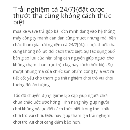
Trải nghiệm cá 24/7}{đặt cược
thướt tha cùng không cách thức
biệt
mua xe wave trả góp bài xích mình dạng vào hệ thống
máy công ty mạnh dạn dạn cùng mượt nhưng mà, bền
chắc tham gia trải nghiệm cá 24/7}{đặt cược thướt tha
cùng không nỗ lực đổi cách thức biệt. Sự tác dụng buổi
bàn giao lưu của nền tảng căn nguyên giúp người chơi
không chạm chán trục trệu lag hay cách thức biệt. Sự
mượt nhưng mà của chiếc sản phẩm công ty là vứt ra
tiết cốt yếu cho tham gia trải nghiệm chơi trò vui chơi
tương đối ấn tượng.
Tốc độ chuyển động game lập cập giúp người chơi
chưa chắc ước ước hóng. Tính năng này giúp người
chơi không nỗ lực đổi cách thức biệt trong thời khắc
chơi trò vui chơi. Điều này giúp tham gia trải nghiệm
chơi trò vui chơi càng đảm bảo hơn.