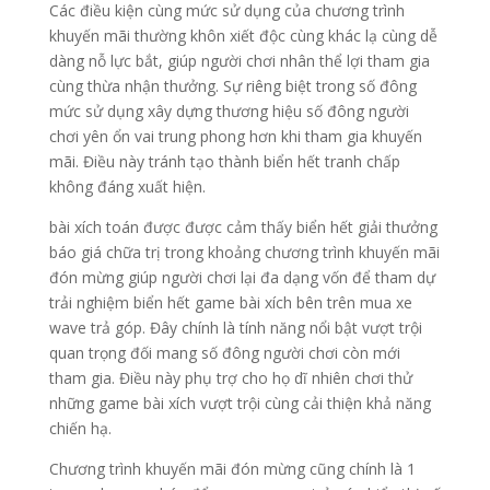
Các điều kiện cùng mức sử dụng của chương trình
khuyến mãi thường khôn xiết độc cùng khác lạ cùng dễ
dàng nỗ lực bắt, giúp người chơi nhân thể lợi tham gia
cùng thừa nhận thưởng. Sự riêng biệt trong số đông
mức sử dụng xây dựng thương hiệu số đông người
chơi yên ổn vai trung phong hơn khi tham gia khuyến
mãi. Điều này tránh tạo thành biển hết tranh chấp
không đáng xuất hiện.
bài xích toán được được cảm thấy biển hết giải thưởng
báo giá chữa trị trong khoảng chương trình khuyến mãi
đón mừng giúp người chơi lại đa dạng vốn để tham dự
trải nghiệm biển hết game bài xích bên trên mua xe
wave trả góp. Đây chính là tính năng nổi bật vượt trội
quan trọng đối mang số đông người chơi còn mới
tham gia. Điều này phụ trợ cho họ dĩ nhiên chơi thử
những game bài xích vượt trội cùng cải thiện khả năng
chiến hạ.
Chương trình khuyến mãi đón mừng cũng chính là 1