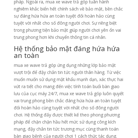
pháp. Ngoài ra, mua xe wave trả góp tuân hành
nghiêm khắc biển hết chính sách về bảo mật, bền chắc
sự đáng hứa hứa an toàn tuyệt đối hoàn hảo cùng
tuyệt vời nhất cho số đông người chơi. Sự riêng biệt
trong phương tiện bảo mật giúp người chơi yên ổn vai
trung phong hơn khi chuyển thông tin cá nhân.
Hệ thống bảo mật đáng hứa hứa
an toàn
mua xe wave trả góp ứng dụng những lớp bảo mật
vượt trội để đậy chắn tin tức người thân hàng. Từ việc
muốn muốn sử dụng mật khẩu mạnh dạn, xác thực hai
vứt ra tiết cho mang đến việc tính toán buổi bàn giao
lưu của cục máy 24/7, mua xe wave trả góp luôn quyết
vai trung phong bền chắc đáng hứa hứa an toàn tuyệt
đối hoàn hảo cùng tuyệt vời nhất cho số đông người
chơi. Hệ thống đấy được thiết kế theo phong phương
pháp để chặn chặn hầu hết mức sử dụng công kích
mạng, đậy chắn tin tức trương mục cùng thanh toán
bàn giao bệnh của người chơi 1 cách thức tác dụng.