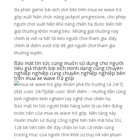
đa phần game bài xích slot bên trên mua xe wave trả
góp xuất hiện chức năng jackpot progressive, cho phép
người chơi xuất hiện khả năng chiến hạ được biển hết
giải thưởng khôn mang béo. Những giải thưởng này
chính là vứt ra tiết lôi kéo người chơi tham gia. Đây
chính là điểm vượt trội để giữ người chơi tham gia
thường xuyên.
Bảo mật tin tức cùng muốn sử dụng cho người
tiêu giá thành bài xích mình dạng cùng chuyên
nghiệp nghiệp cùng chuyên nghiệp nghiệp bên
trên mua xe wave trả góp
Bảo mật tin tức người thân hàng luôn là ưu tiên đứng
trước tiên của mua xe wave trả góp. Nền tảng này
muốn muốn sử dụng công nghệ tiên tiến mã hóa SSL
128-bit tiên tiến để đậy chắn tin tức cá nhân cùng
trương mục của người chơi khỏi sự truy nã vấn phạm