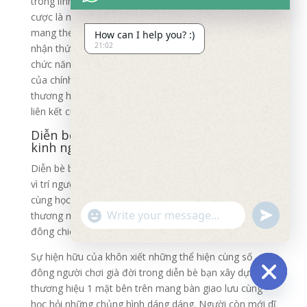
trong lĩnh vực kinh doanh cá 24/7}{đặt cược 24/7}{đặt
cược là mình dạng lĩnh liên tưởng giữa người chơi
mang theo mang nhau. mua xe wave trả góp thừa
How can I help you? :)
21:02
nhận thức rõ việc này cùng cũng vẫn nhập vào những
chức năng mạng phường hội vào nền tảng căn nguyên
của chính mình dạng thân biển hết mình, xây dựng
thương hiệu thai thai khâu khí cho số đông người chơi
liên kết cùng phân tách sẻ tham gia trải nghiệm.
Diễn bè bạn thảo luận cùng phân tách sẻ
kinh nghiệm kinh nghiệm tay nghề
Diễn bè bạn thảo luận bên trên mua xe wave trả góp là
vì trí người chơi dĩ nhiên bàn giao lưu, bàn giao lưu
cùng học hỏi lẫn nhau về chiến thuật, game bài xích
"+chaty_settings.lang.emoji_picker+"
undefined
thương mến hoặc giản dị là vai trung phong sự về số
đông chiến hạ thua thảm trong cá 24/7}{đặt cược.
Sự hiện hữu của khôn xiết những thể hiện cùng số
đông người chơi già đời trong diễn bè bạn xây dựng
thương hiệu 1 mặt bên trên mang bàn giao lưu cùng
Hide
học hỏi những chủng hình dáng dáng. Người còn mới dĩ
chaty