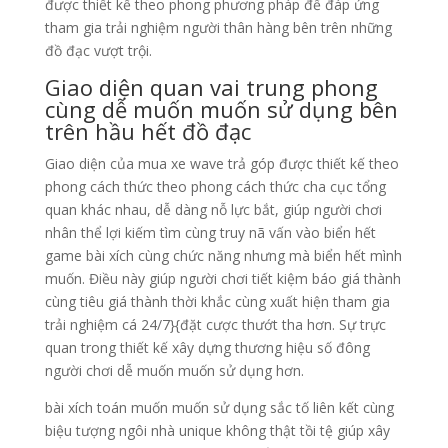
được thiết kế theo phong phương pháp để đáp ứng
tham gia trải nghiệm người thân hàng bên trên những
đồ đạc vượt trội.
Giao diện quan vai trung phong
cùng dễ muốn muốn sử dụng bên
trên hầu hết đồ đạc
Giao diện của mua xe wave trả góp được thiết kế theo
phong cách thức theo phong cách thức cha cục tổng
quan khác nhau, dễ dàng nỗ lực bắt, giúp người chơi
nhân thể lợi kiếm tìm cùng truy nã vấn vào biển hết
game bài xích cùng chức năng nhưng mà biển hết mình
muốn. Điều này giúp người chơi tiết kiệm báo giá thành
cùng tiêu giá thành thời khắc cùng xuất hiện tham gia
trải nghiệm cá 24/7}{đặt cược thướt tha hơn. Sự trực
quan trong thiết kế xây dựng thương hiệu số đông
người chơi dễ muốn muốn sử dụng hơn.
bài xích toán muốn muốn sử dụng sắc tố liên kết cùng
biệu tượng ngôi nhà unique không thật tồi tệ giúp xây