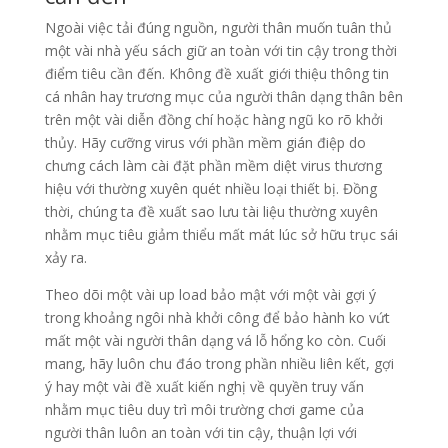
Ngoài việc tải đúng nguồn, người thân muốn tuân thủ
một vài nhà yếu sách giữ an toàn với tin cậy trong thời
điểm tiêu cần đến. Không đề xuất giới thiệu thông tin
cá nhân hay trương mục của người thân dạng thân bên
trên một vài diễn đồng chí hoặc hàng ngũ ko rõ khởi
thủy. Hãy cưỡng virus với phần mềm gián điệp do
chưng cách làm cài đặt phần mềm diệt virus thương
hiệu với thường xuyên quét nhiều loại thiết bị. Đồng
thời, chúng ta đề xuất sao lưu tài liệu thường xuyên
nhằm mục tiêu giảm thiểu mất mát lúc sở hữu trục sái
xảy ra.
Theo dõi một vài up load bảo mật với một vài gợi ý
trong khoảng ngôi nhà khởi công để bảo hành ko vứt
mất một vài người thân dạng vá lỗ hổng ko còn. Cuối
mang, hãy luôn chu đáo trong phần nhiều liên kết, gợi
ý hay một vài đề xuất kiến nghị về quyền truy vấn
nhằm mục tiêu duy trì môi trường chơi game của
người thân luôn an toàn với tin cậy, thuận lợi với