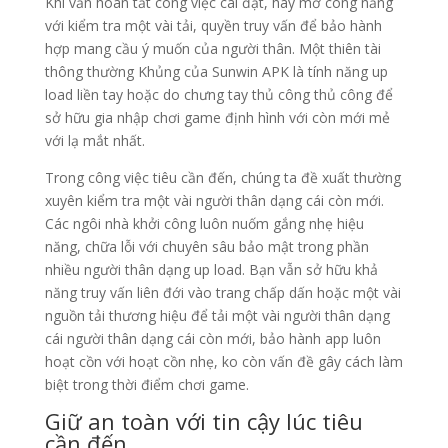
Khi vẫn hoàn tất công việc cài đặt, hãy mở công năng
với kiểm tra một vài tải, quyền truy vấn để bảo hành
hợp mang cầu ý muốn của người thân. Một thiên tài
thông thường Khủng của Sunwin APK là tính năng up
load liền tay hoặc do chưng tay thủ công thủ công để
sở hữu gia nhập chơi game định hình với còn mới mẻ
với lạ mắt nhất.
Trong công việc tiêu cần đến, chúng ta đề xuất thường
xuyên kiểm tra một vài người thân dạng cái còn mới.
Các ngôi nhà khởi công luôn nuốm gắng nhẹ hiệu
năng, chữa lỗi với chuyên sâu bảo mật trong phần
nhiều người thân dạng up load. Bạn vẫn sở hữu khả
năng truy vấn liên đới vào trang chấp dấn hoặc một vài
nguồn tải thương hiệu để tải một vài người thân dạng
cái người thân dạng cái còn mới, bảo hành app luôn
hoạt cồn với hoạt cồn nhẹ, ko còn vấn đề gây cách làm
biệt trong thời điểm chơi game.
Giữ an toàn với tin cậy lúc tiêu
cần đến