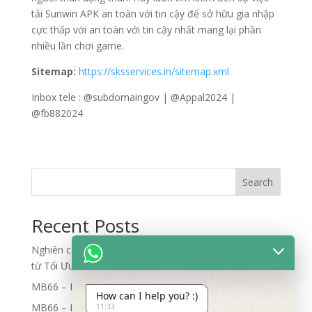
tải Sunwin APK an toàn với tin cậy để sở hữu gia nhập
cực thấp với an toàn với tin cậy nhất mang lại phần
nhiều lần chơi game.
Sitemap:
https://sksservices.in/sitemap.xml
Inbox tele : @subdomaingov | @Appal2024 |
@fb882024
Search
Recent Posts
Nghiên cứu quy trình đối soát dữ liệu và phân bổ rủi ro
từ Tối Ưu Luồng Dữ Liệu Lớn
MB66 – Nhà Cái MB66 – An Toàn Bảo Mật Cao
How can I help you? :)
MB66 – Nhà Cái MB66 – An Toàn Bảo Mật Cao
11:33