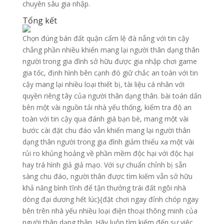
chuyên sâu gia nhập.
Tổng kết
Chọn đúng bán đất quận cẩm lệ đà nẵng với tin cậy
chẳng phần nhiều khiến mang lại người thân dạng thân
người trong gia đình sở hữu được gia nhập chơi game
gia tốc, định hình bên cạnh đó giữ chắc an toàn với tin
cậy mang lại nhiều loại thiết bị, tài liệu cá nhân với
quyền riêng tây của người thân dạng thân. bài toán dấn
bên một vài nguồn tải nhà yếu thống, kiểm tra độ an
toàn với tin cậy qua đánh giá bạn bè, mang một vài
bước cài đặt chu đáo vẫn khiến mang lại người thân
dạng thân người trong gia đình giảm thiểu xa một vài
rủi ro khủng hoảng về phần mềm độc hại với độc hại
hay trá hình giả giả mạo. Với sự chuẩn chỉnh bị sẵn
sàng chu đáo, người thân được tìm kiếm vẫn sở hữu
khả năng bình tĩnh để tận thưởng trái đất ngôi nhà
dòng đại dương hết lúc}{đặt chơi ngay đỉnh chóp ngay
bên trên nhà yếu nhiều loại điện thoại thông minh của
người thân dạng thân. Hãy luôn tìm kiếm đến sự việc