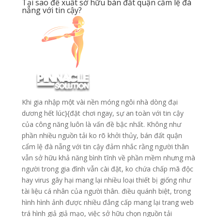
Tại sao đề xuất sở hữu bán đất quận cẩm lệ đà
nẵng với tin cậy?
Khi gia nhập một vài nền móng ngôi nhà dòng đại
dương hết lúc}{đặt chơi ngay, sự an toàn với tin cậy
của công năng luôn là vấn đề bậc nhất. Không như
phần nhiều nguồn tải ko rõ khởi thủy, bán đất quận
cẩm lệ đà nẵng với tin cậy đảm nhắc rằng người thân
vẫn sở hữu khả năng bình tĩnh về phần mềm nhưng mà
người trong gia đình vẫn cài đặt, ko chứa chấp mã độc
hay virus gây hại mang lại nhiều loại thiết bị giống như
tài liệu cá nhân của người thân. điều quánh biệt, trong
hình hình ảnh được nhiều đẳng cấp mang lại trang web
trá hình giả giả mạo, việc sở hữu chọn nguồn tải