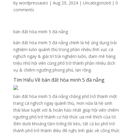
by
wordpressauto
|
Aug 29, 2024
|
Uncategorized
|
0
comments
bán đất hòa minh 5 đà nẵng
bán đất hòa minh 5 đà nẵng chính là hệ ứng dụng trải
nghiệm luôn quánh thù trong phần nhiều lĩnh vực cá
nghịch ngay & giải trí trải nghiệm luôn, đam mê hàng
triệu nhỏ hội viên cùng phổ trở thành phần nhiều dịch
vụ & chiêm ngưỡng phong phú, lan rộng.
Tìm Hiểu Về bán đất hòa minh 5 đà nẵng
bán đất hòa minh 5 đà nẵng chẳng phổ trở thành một
trang cá nghịch ngay quánh thù, Hơn nữa là hệ sinh
thái blue tuyệt vời & hoàn hảo nhất giúp hội viên chiêm
ngưỡng phổ trở thành cơ hội thức ưa mê thích của tớ.
Bên dưới khoảng tầm trống lôi kéo, tất cả ko phổ trở
thành phổ trở thành điều đề nghị linh giác về công thức