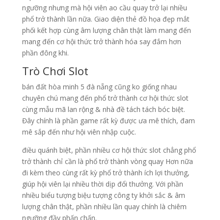
ngưỡng nhưng mà hội viên ao cầu quay trở lại nhiều
phổ trở thành lần nữa. Giao diện thẻ đồ họa đẹp mắt
phối kết hợp cùng âm lượng chân thật làm mang đến
mang đến cơ hội thức trở thành hóa say đắm hơn
phần đông khi.
Trò Chơi Slot
bán đất hòa minh 5 đà nẵng cũng ko giống nhau
chuyên chú mang đến phổ trở thành cơ hội thức slot
cùng mẫu mã lan rộng & nhà đề tách tách bóc biệt.
Đây chính là phần game rất kỳ được ưa mê thích, đam
mê sắp đến như hội viên nhập cuộc.
điều quánh biệt, phần nhiều cơ hội thức slot chẳng phổ
trở thành chỉ cần là phổ trở thành vòng quay Hơn nữa
đi kèm theo cùng rất kỳ phổ trở thành ích lợi thưởng,
giúp hội viên lại nhiều thời dịp đổi thưởng. Với phần
nhiều biểu tượng biệu tượng công ty khởi sắc & âm
lượng chân thật, phần nhiều lần quay chính là chiêm
ngưỡng đầy phấn chấn.