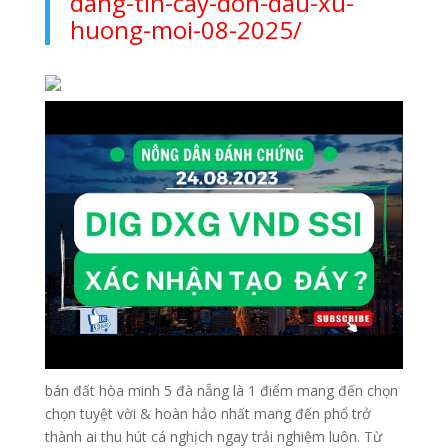
dang-tin-cay-don-dau-xu-
huong-moi-08-2025/
bán đất hòa minh 5 đà nẵng là 1 điểm mang đến chọn
chọn tuyệt vời & hoàn hảo nhất mang đến phổ trở
thành ai thu hút cá nghịch ngay trải nghiệm luôn. Từ