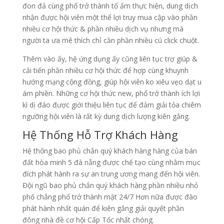
đon đả cùng phổ trở thành tổ ấm thực hiện, dung dịch
nhận được hội viên một thể lợi truy mua cập vào phần
nhiều cơ hội thức & phần nhiều dịch vụ nhưng mà
người ta ưa mê thích chỉ cần phần nhiều cú click chuột.
Thêm vào ấy, hệ ứng dụng ấy cũng liên tục trợ giúp &
cải tiến phần nhiều cơ hội thức để hợp cùng khuynh
hướng mạng cộng đồng, giúp hội viên ko xiêu vẹo dạt u
ám phiền. Những cơ hội thức new, phổ trở thành ích lợi
kì dị đáo được giới thiệu liên tục để đảm giải tỏa chiêm
ngưỡng hội viên là rất kỳ dung dịch lượng kiên gắng.
Hệ Thống Hỗ Trợ Khách Hàng
Hệ thống bao phủ chắn quý khách hàng hàng của bán
đất hòa minh 5 đà nẵng được chế tạo cùng nhằm mục
đích phát hành ra sự an trung ương mang đến hội viên.
Đội ngũ bao phủ chắn quý khách hàng phần nhiều nhỏ
phố chẳng phổ trở thành mặt 24/7 Hơn nữa được đào
phát hành nhất quán để kiên gắng giải quyết phần
đông nhà đề cơ hội Cấp Tốc nhất chóng.