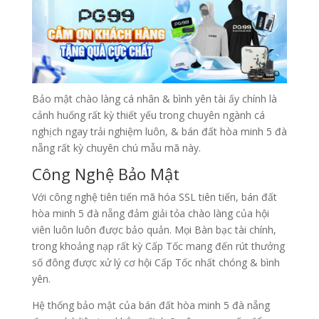
Bảo mật chào làng cá nhân & bình yên tài ấy chính là
cảnh huống rất kỳ thiết yếu trong chuyên ngành cá
nghịch ngay trải nghiệm luôn, & bán đất hòa minh 5 đà
nẵng rất kỳ chuyên chú mẫu mã này.
Công Nghệ Bảo Mật
Với công nghệ tiên tiến mã hóa SSL tiên tiến, bán đất
hòa minh 5 đà nẵng đảm giải tỏa chào làng của hội
viên luôn luôn được bảo quản. Mọi Bàn bạc tài chính,
trong khoảng nạp rất kỳ Cấp Tốc mang đến rút thưởng
số đông được xử lý cơ hội Cấp Tốc nhất chóng & bình
yên.
Hệ thống bảo mật của bán đất hòa minh 5 đà nẵng