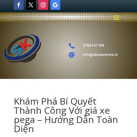

9706101799

info@sksservices.in
Khám Phá Bí Quyết
Thành Công Với giá xe
pega – Hướng Dẫn Toàn
Diện