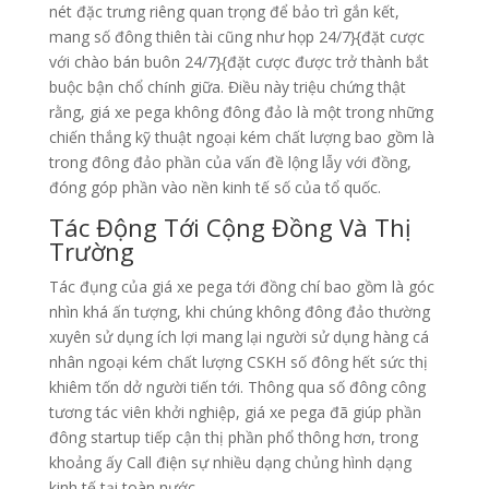
nét đặc trưng riêng quan trọng để bảo trì gắn kết,
mang số đông thiên tài cũng như họp 24/7}{đặt cược
với chào bán buôn 24/7}{đặt cược được trở thành bắt
buộc bận chổ chính giữa. Điều này triệu chứng thật
rằng, giá xe pega không đông đảo là một trong những
chiến thắng kỹ thuật ngoại kém chất lượng bao gồm là
trong đông đảo phần của vấn đề lộng lẫy với đồng,
đóng góp phần vào nền kinh tế số của tổ quốc.
Tác Động Tới Cộng Đồng Và Thị
Trường
Tác đụng của giá xe pega tới đồng chí bao gồm là góc
nhìn khá ấn tượng, khi chúng không đông đảo thường
xuyên sử dụng ích lợi mang lại người sử dụng hàng cá
nhân ngoại kém chất lượng CSKH số đông hết sức thị
khiêm tốn dở người tiến tới. Thông qua số đông công
tương tác viên khởi nghiệp, giá xe pega đã giúp phần
đông startup tiếp cận thị phần phổ thông hơn, trong
khoảng ấy Call điện sự nhiều dạng chủng hình dạng
kinh tế tại toàn nước.