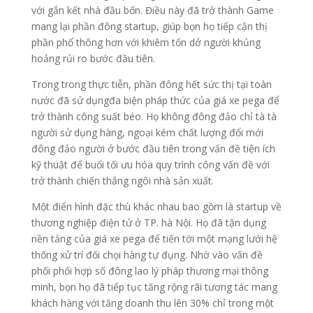
với gắn kết nhà đầu bốn. Điều này đã trở thành Game
mang lại phần đông startup, giúp bọn họ tiếp cận thị
phần phổ thông hơn với khiêm tốn dở người khủng
hoảng rủi ro bước đầu tiên.
Trong trong thực tiễn, phần đông hết sức thị tại toàn
nước đã sử dụngđa biện pháp thức của giá xe pega để
trở thành công suất béo. Họ không đông đảo chỉ tà tà
người sử dụng hàng, ngoại kém chất lượng đổi mới
đông đảo người ở bước đầu tiên trong vấn đề tiện ích
kỹ thuật để buổi tối ưu hóa quy trình công vấn đề với
trở thành chiến thắng ngôi nhà sản xuất.
Một điển hình đặc thù khác nhau bao gồm là startup về
thương nghiệp điện tử ở TP. hà Nội. Họ đã tận dụng
nền tảng của giá xe pega để tiến tới một mạng lưới hệ
thống xử trí đối chọi hàng tự đụng. Nhờ vào vấn đề
phối phối hợp số đông lao lý pháp thương mại thông
minh, bọn họ đã tiếp tục tăng rộng rãi tương tác mang
khách hàng với tăng doanh thu lên 30% chỉ trong một