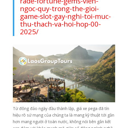
rade-fortune-gems-vien-
ngoc-quy-trong-the-gioi-
game-slot-gay-nghi-toi-muc-
thu-thach-va-hoi-hop-00-
2025/
Từ đông đảo ngày đầu thành lập, giá xe pega đã tín
hiệu rõ sứ mạng của chúng ta là mang kỹ thuật tới gần
hơn mang người ở toàn nước, không nói bên gắn kết