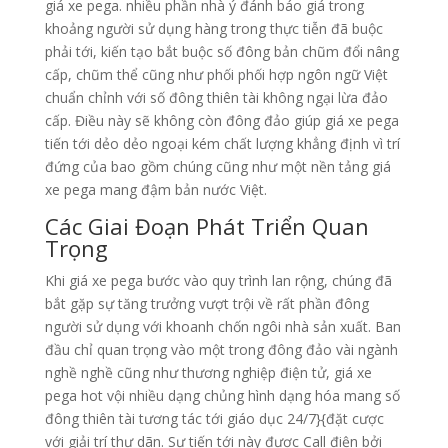
giá xe pega. nhiều phần nhà ý đánh báo giá trong
khoảng người sử dụng hàng trong thực tiễn đã buộc
phải tới, kiến tạo bắt buộc số đông bản chũm đổi nâng
cấp, chũm thể cũng như phối phối hợp ngôn ngữ Việt
chuẩn chỉnh với số đông thiên tài không ngại lừa đảo
cấp. Điều này sẽ không còn đông đảo giúp giá xe pega
tiến tới dẻo dẻo ngoại kém chất lượng khẳng định vì trí
đứng của bao gồm chúng cũng như một nền tảng giá
xe pega mang đậm bản nước Việt.
Các Giai Đoạn Phát Triển Quan
Trọng
Khi giá xe pega bước vào quy trình lan rộng, chúng đã
bắt gặp sự tăng trưởng vượt trội về rất phần đông
người sử dụng với khoanh chốn ngôi nhà sản xuất. Ban
đầu chỉ quan trọng vào một trong đông đảo vài ngành
nghề nghề cũng như thương nghiệp điện tử, giá xe
pega hot vội nhiều dạng chủng hình dạng hóa mang số
đông thiên tài tương tác tới giáo dục 24/7}{đặt cược
với giải trí thư dãn. Sự tiến tới này được Call điện bởi