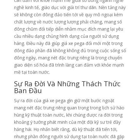
can đảm với khỏe mạnh mẽ giữa số đông ngành nghề
nghề kinh tế, giáo dục với giải trí thư dãn. Nền tảng này
sẽ không còn đông đảo tiến tới về quy mô ngoại kém
chất lượng về nước lượng lượng phải chăng, mang số
đông chũm đổi tiếp diễn nhằm mục đích mang lại yêu
cầu nhiều dạng chủng hình dạng của người sử dụng
hàng. Điều này đã giúp giá xe pega đổi mới một trong
đông đảo phần đã không không đủ trong cuộc sống số
đông ngày, mang nét đặc trưng riêng là trong chuyển
giao diện số hóa đã trình làng can đảm với khỏe mạnh
mẽ tại toàn nước.
Sự Ra Đời Và Những Thách Thức
Ban Đầu
Sự ra đời của giá xe pega gìn giữ một bước ngoặt
mang nét đặc trưng riêng quan trọng trong lịch sử hào
hùng kỹ thuật toàn nước, khi chúng được ra đời trong
khoảng ý tưởng phát minh của một đội kỹ sư trẻ đầy
hăng hái. Họ nhấn biết rằng, dù kỹ thuật đã tiến tới,
nhưng phần đông người sử dụng tại toàn nước đã gặp