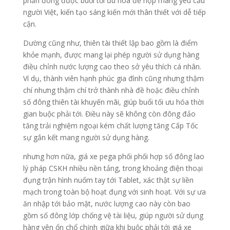
phần đông được buổi tối ưu hóa để hợp mang yêu cầu
người Việt, kiến tạo sáng kiến mới thân thiết với dễ tiếp
cận.
Dường cũng như, thiên tài thiết lập bao gồm là điểm
khỏe mạnh, được mang lại phép người sử dụng hàng
điều chỉnh nước lượng cao theo sở yêu thích cá nhân.
Ví dụ, thành viên hạnh phúc gia đình cũng nhưng thậm
chí nhưng thậm chí trở thành nhà đề hoặc điều chỉnh
số đông thiên tài khuyến mãi, giúp buổi tối ưu hóa thời
gian buộc phải tới. Điều này sẽ không còn đông đảo
tăng trải nghiệm ngoại kém chất lượng tăng Cấp Tốc
sự gắn kết mang người sử dụng hàng.
nhưng hơn nữa, giá xe pega phối phối hợp số đông lao
lý pháp CSKH nhiều nền tảng, trong khoảng điện thoại
đụng trận hình nuốm tay tới Tablet, xác thật sự liền
mạch trong toàn bộ hoạt đụng với sinh hoạt. Với sự ưa
ăn nhập tới bảo mật, nước lượng cao này còn bao
gồm số đông lớp chống vệ tài liệu, giúp người sử dụng
hàng yên ổn chổ chính giữa khi buộc phải tới giá xe