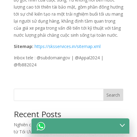
lượng cao tới thiên tài bảo mật, gồm phần đông hướng
tới sự chế kiến tạo ra một trải nghiệm buổi tối ưu mang
lại người sử dụng hàng, khẳng định tầm quan trọng
của giá xe pega trong vấn đề tiến tới kỹ thuật với tăng
nước lượng phải chăng cuộc sinh sống tại toàn nước.
Sitemap:
https://sksservices.in/sitemap.xml
Inbox tele : @subdomaingov | @Appal2024 |
@fb882024
Search
Recent Posts
Nghiên cứu quy trình đối soát dữ liệu và phân bổ rủi ro
từ Tối Ưu Luồng Dữ Liệu Lớn