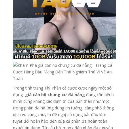
Trong tình trạng Thị Phần cá cược cược ngày một sôi
đụng,
giá căn hộ chung cư đà nẵng
đang căn bệnh
minh cùng khẳng xác định trí của bản thân như một
trong phần đa hệ ứng dụng tin tưởng, càng phổ thông
dịch vụ cùng chuyên đề nghị sử dụng bắt đầu làm
tuyệt đối hoàn hảo đến của cả phần đa hoàn toàn
người áp dụng. Từ câu hỏi mang đến phần đa nguyên