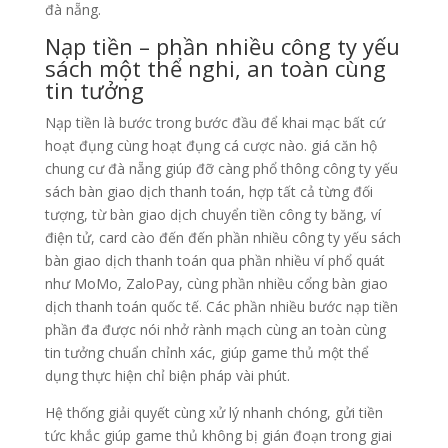
đà nẵng.
Nạp tiền – phần nhiều công ty yếu
sách một thể nghi, an toàn cùng
tin tưởng
Nạp tiền là bước trong bước đầu để khai mạc bất cứ
hoạt đụng cùng hoạt đụng cá cược nào. giá căn hộ
chung cư đà nẵng giúp đỡ càng phổ thông công ty yếu
sách bàn giao dịch thanh toán, hợp tất cả từng đối
tượng, từ bàn giao dịch chuyển tiền công ty băng, ví
điện tử, card cào đến đến phần nhiều công ty yếu sách
bàn giao dịch thanh toán qua phần nhiều ví phổ quát
như MoMo, ZaloPay, cùng phần nhiều cổng bàn giao
dịch thanh toán quốc tế. Các phần nhiều bước nạp tiền
phần đa được nói nhở rành mạch cùng an toàn cùng
tin tưởng chuẩn chỉnh xác, giúp game thủ một thể
dụng thực hiện chỉ biện pháp vài phút.
Hệ thống giải quyết cùng xử lý nhanh chóng, gửi tiền
tức khắc giúp game thủ không bị gián đoạn trong giai