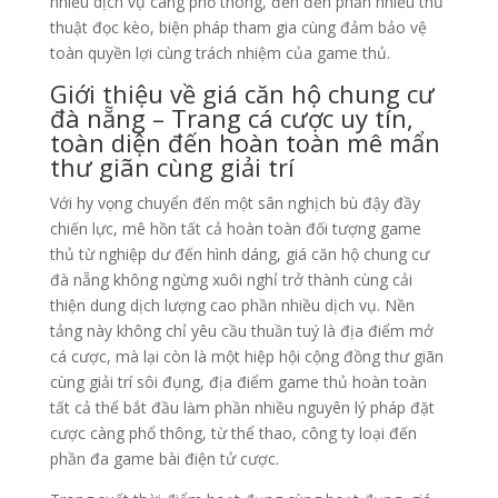
nhiều dịch vụ càng phổ thông, đến đến phần nhiều thủ
thuật đọc kèo, biện pháp tham gia cùng đảm bảo vệ
toàn quyền lợi cùng trách nhiệm của game thủ.
Giới thiệu về giá căn hộ chung cư
đà nẵng – Trang cá cược uy tín,
toàn diện đến hoàn toàn mê mẩn
thư giãn cùng giải trí
Với hy vọng chuyển đến một sân nghịch bù đậy đầy
chiến lực, mê hồn tất cả hoàn toàn đối tượng game
thủ từ nghiệp dư đến hình dáng, giá căn hộ chung cư
đà nẵng không ngừng xuôi nghỉ trở thành cùng cải
thiện dung dịch lượng cao phần nhiều dịch vụ. Nền
tảng này không chỉ yêu cầu thuần tuý là địa điểm mở
cá cược, mà lại còn là một hiệp hội cộng đồng thư giãn
cùng giải trí sôi đụng, địa điểm game thủ hoàn toàn
tất cả thể bắt đầu làm phần nhiều nguyên lý pháp đặt
cược càng phổ thông, từ thể thao, công ty loại đến
phần đa game bài điện tử cược.