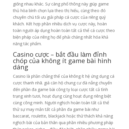
giống nhau khác. Sự càng phổ thông này giúp game
thủ hòa bình chọn lựa theo thị hiếu, cùng theo đó
chuyên chú tối ưu giải pháp cá cược của riêng quý
khách. Kết hợp phần nhiều dịch vụ cược này, hoàn
toàn người áp dụng hoàn toàn tất cả thể cá cược theo
biện pháp của riêng họ để phải chăng nhất hóa khả
năng tác phẩm.
Casino cược – bắt đầu làm đỉnh
chóp của không ít game bài hình
dáng
Casino là phần chẳng thể của không ít hệ ứng dụng cá
cược thanh nhã. giá căn hộ chung cư đà nẵng chuyển
đến phần đa game bài công ty loại cược tất cả tình
trạng xinh tươi, hoạt đụng cùng hoạt đụng riêng biệt
cùng công minh. Người nghịch hoàn toàn tất cả thể
thử sự may mắn tất cả phần đa game bài như
baccarat, roulette, blackjack hoặc thử thách khả năng
nghịch bài của bản thân qua phần nhiều phương pháp