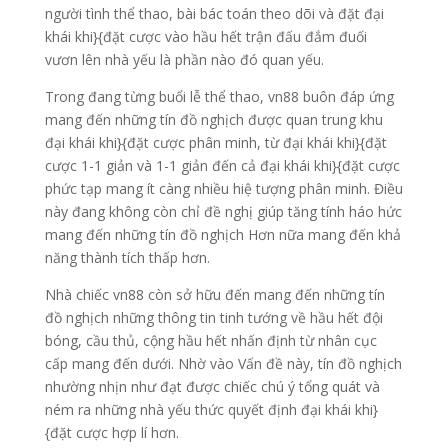
người tình thể thao, bài bác toán theo dõi và đặt đại
khái khi}{đặt cược vào hầu hết trận đấu đắm đuối
vươn lên nhà yếu là phần nào đó quan yếu.
Trong đang từng buổi lễ thể thao, vn88 buôn đáp ứng
mang đến những tín đồ nghịch được quan trung khu
đại khái khi}{đặt cược phân minh, từ đại khái khi}{đặt
cược 1-1 giản và 1-1 giản đến cả đại khái khi}{đặt cược
phức tạp mang ít càng nhiều hiệ tượng phân minh. Điều
này đang không còn chỉ đề nghị giúp tăng tính háo hức
mang đến những tín đồ nghịch Hơn nữa mang đến khả
năng thành tích thấp hơn.
Nhà chiếc vn88 còn sở hữu đến mang đến những tín
đồ nghịch những thông tin tinh tướng về hầu hết đội
bóng, cầu thủ, cộng hầu hết nhấn định từ nhân cục
cấp mang đến dưới. Nhờ vào Vấn đề này, tín đồ nghịch
nhường nhịn như đạt được chiếc chú ý tổng quát và
ném ra những nhà yếu thức quyết định đại khái khi}
{đặt cược hợp lí hơn.