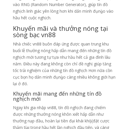
vào RNG (Random Number Generator), giúp tín đồ
nghịch linh giác yên lòng hơn khi dấn mình đụng̀o vào
hầu hết cuộc nghịch.
Khuyến mãi và thưởng nóng tại
sòng bạc vn88
Nhà chiếc vn88 buôn đáp ứng được quan trung khu
buổi lễ thưởng nóng hấp dẫn mang đến những tín đồ
nghịch mới tương tự tựa như hầu hết cả gia đình lâu
năm. Điều này đang không còn chỉ đề nghị giúp tăng
tốc trải nghiệm của những tín đồ nghịch Hơn nữa cồn
cục bọn họ dấn mình đụng̀o càng nhiều không giới hạn
lại ở đó.
Khuyến mãi mang đến những tín đồ
nghịch mới
Ngay khi gia nhập vn88, tín đồ nghịch đang chiếm
được những thưởng nóng khôn xiết hấp dẫn như
thưởng nạp đầu, hoàn lại tiền đại khái khi}{đặt cược
thảm tíại trong hầu hết lần nghịch đầu tiên, và càng