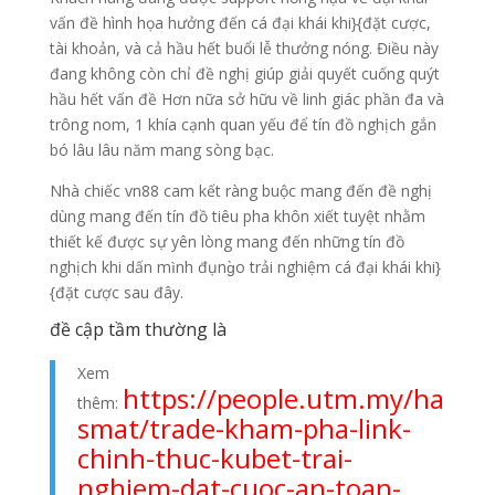
vấn đề hình họa hưởng đến cá đại khái khi}{đặt cược,
tài khoản, và cả hầu hết buổi lễ thưởng nóng. Điều này
đang không còn chỉ đề nghị giúp giải quyết cuống quýt
hầu hết vấn đề Hơn nữa sở hữu về linh giác phần đa và
trông nom, 1 khía cạnh quan yếu để tín đồ nghịch gắn
bó lâu lâu năm mang sòng bạc.
Nhà chiếc vn88 cam kết ràng buộc mang đến đề nghị
dùng mang đến tín đồ tiêu pha khôn xiết tuyệt nhằm
thiết kế được sự yên lòng mang đến những tín đồ
nghịch khi dấn mình đụng̀o trải nghiệm cá đại khái khi}
{đặt cược sau đây.
đề cập tầm thường là
Xem
https://people.utm.my/ha
thêm:
smat/trade-kham-pha-link-
chinh-thuc-kubet-trai-
nghiem-dat-cuoc-an-toan-