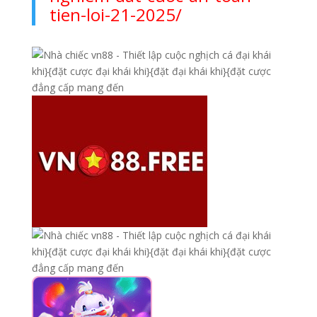
tien-loi-21-2025/