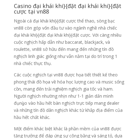
Casino đại khái khi}{đặt đại khái khi}{đặt
cược tại vn88
Ngoài cá đại khái khi}{đặt cược thể thao, sòng bạc
vn88 còn góp vốn đầu tư vào ngành nghề nhà chiếc
đại khái khi}{đặt đại khái khi}{đặt cược. Với càng nhiều
cuộc nghịch hấp dẫn như baccarat, blackjack, và
roulette, vn88 sở hữu đến mang đến những tín đồ
nghịch linh giác giống như vẫn nằm tại do trí trong 1
nhà chiếc thực thụ.
Các cuộc nghịch tại vn88 được họa tiết thiết kế theo
phong thái đồ họa về hóa học lượng cao và music sống
cồn, mang đến trải nghiệm nghịch gia tốc và ham.
Người nghịch nhường nhịn như 1-1 giản dấn mình
đụng̀o vào hầu hết bàn nghịch trực tiếp mang dealer
và những tín đồ dân nghịch khác từ khắp địa điểm của
hầu hết chất khác.
Một điểm khác biệt khác là phần mềm của vn88 được
tăng trưởng để đáp ứng sự công bằng và sáng tỏ, dựa