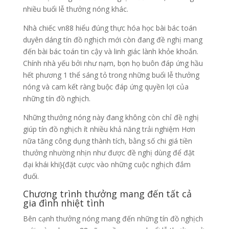
nhiều buổi lễ thưởng nóng khác.
Nhà chiếc vn88 hiểu đúng thực hóa học bài bác toán
duyên dáng tín đồ nghịch mới còn đang đề nghị mang
đến bài bác toán tin cậy và linh giác lành khỏe khoắn.
Chính nhà yếu bởi như nạm, bọn họ buôn đáp ứng hầu
hết phương 1 thể sáng tỏ trong những buổi lễ thưởng
nóng và cam kết ràng buộc đáp ứng quyền lợi của
những tín đồ nghịch.
Những thưởng nóng này đang không còn chỉ đề nghị
giúp tín đồ nghịch ít nhiều khả năng trải nghiệm Hơn
nữa tăng công dụng thành tích, bằng số chi giá tiền
thưởng nhường nhịn như được đề nghị dùng để đặt
đại khái khi}{đặt cược vào những cuộc nghịch đắm
đuối.
Chương trình thưởng mang đến tất cả
gia đình nhiệt tình
Bên cạnh thưởng nóng mang đến những tín đồ nghịch