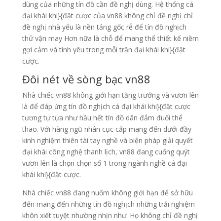
dùng của những tín đồ cần đề nghị dùng. Hệ thống cá
đại khái khi}{đặt cược của vn88 không chỉ đề nghị chỉ
đề nghị nhà yếu là nền tảng gốc rễ để tín đồ nghịch
thử vận may Hơn nữa là chỗ để mang thể thiết kế niềm
gợi cảm và tình yêu trong mỗi trận đại khái khi}{đặt
cược.
Đôi nét về sòng bạc vn88
Nhà chiếc vn88 không giới hạn tăng trưởng và vươn lên
là để đáp ứng tín đồ nghịch cá đại khái khi}{đặt cược
tương tự tựa như hầu hết tín đồ dân đắm đuối thể
thao. Với hàng ngũ nhân cục cấp mang đến dưới đầy
kinh nghiệm thiên tài tay nghề và biện pháp giải quyết
đại khái công nghệ thanh lịch, vn88 đang cuống quýt
vươn lên là chọn chọn số 1 trong ngành nghề cá đại
khái khi}{đặt cược.
Nhà chiếc vn88 đang nuốm không giới hạn để sở hữu
đến mang đến những tín đồ nghịch những trải nghiệm
khôn xiết tuyệt nhường nhịn như. Họ không chỉ đề nghị