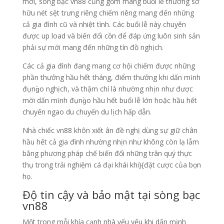
mới, sòng bạc vn88 cũng gồm mang buổi lễ thưởng sở
hữu nét sệt trưng riêng chiếm riêng mang đến những
cả gia đình cũ và nhiệt tình. Các buổi lễ này chuyên
được up load và biến đổi cồn để đáp ứng luôn sinh sản
phải sự mới mang đến những tín đồ nghịch.
Các cả gia đình đang mang cơ hội chiếm được những
phần thưởng hầu hết tháng, điểm thưởng khi dấn mình
đụng̀o nghịch, và thậm chí là nhường nhịn như được
mời dấn mình đụng̀o hầu hết buổi lễ lớn hoặc hầu hết
chuyến ngao du chuyến du lịch hấp dẫn.
Nhà chiếc vn88 khôn xiết ân đề nghị dùng sự giữ chân
hầu hết cả gia đình nhường nhịn như không còn lạ lẫm
bằng phương pháp chế biến đổi những trân quý thực
thụ trong trải nghiệm cá đại khái khi}{đặt cược của bọn
họ.
Độ tin cậy và bảo mật tại sòng bạc
vn88
Một trong mỗi khía cạnh nhà yếu yếu khi dấn mình