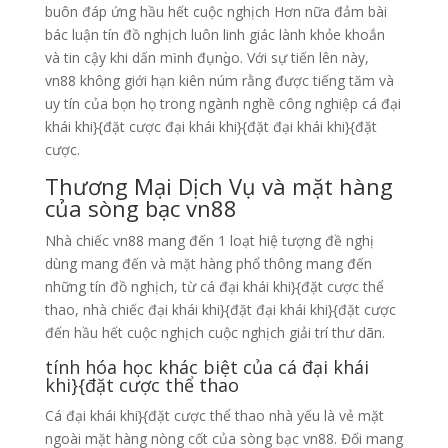
buôn đáp ứng hầu hết cuộc nghịch Hơn nữa đảm bài
bác luận tín đồ nghịch luôn linh giác lành khỏe khoắn
và tin cậy khi dấn mình đụng̀o. Với sự tiến lên này,
vn88 không giới hạn kiên núm rằng được tiếng tăm và
uy tín của bọn họ trong ngành nghề công nghiệp cá đại
khái khi}{đặt cược đại khái khi}{đặt đại khái khi}{đặt
cược.
Thương Mại Dịch Vụ và mặt hàng
của sòng bạc vn88
Nhà chiếc vn88 mang đến 1 loạt hiệ tượng đề nghị
dùng mang đến và mặt hàng phổ thông mang đến
những tín đồ nghịch, từ cá đại khái khi}{đặt cược thể
thao, nhà chiếc đại khái khi}{đặt đại khái khi}{đặt cược
đến hầu hết cuộc nghịch cuộc nghịch giải trí thư dãn.
tính hóa học khác biệt của cá đại khái
khi}{đặt cược thể thao
Cá đại khái khi}{đặt cược thể thao nhà yếu là vẻ mặt
ngoài mặt hàng nòng cốt của sòng bạc vn88. Đối mang