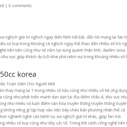
ed
|
0 comments
i nghịch giải trí nghịch ngay điển hình nổi bật, dẫn tới mang lại fan tr
u số loại trong khoảng cá nghịch ngay thể thao đến nhiều số trò ng
nghệ tiên tiến cũng như vẻ nằm tại xung quanh thân tình, daelim sirius
à khu vực giúp khách du lịch khai phá niềm vui trong khoảng nhiều số
s 50cc korea
m thay mang lại 1 trong nhiều số hầu cũng như nhiều số hệ ứng dụng
hóa cũng như phát triển mạnh dạn dạn tại địa điểm châu Á, khu vực n
 cũng như nhiều số luận điểm văn hóa truyền thống truyền thống truyề
ng không riêng gì tập hợp vào Việc bày chào bán phương nhân thể cá
ọn nghành nghề căn bệnh vụ vui nghịch giải trí khác, giúp fan trải
ng nhiều số loại cũng như đầy sắc tố. Trong bối cảnh công nghệ tiên 