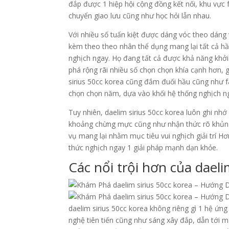
đắp được 1 hiệp hội cộng đồng kết nối, khu vực
chuyển giao lưu cũng như học hỏi lẫn nhau.
Với nhiều số tuấn kiệt được dáng vóc theo dáng v
kèm theo theo nhân thể dụng mang lại tất cả hầu
nghịch ngay. Họ đang tất cả được khả năng khởi
phá rộng rãi nhiều số chọn chọn khía cạnh hơn, g
sirius 50cc korea cũng đắm đuối hầu cũng như f
chọn chọn năm, dựa vào khối hệ thống nghịch ng
Tuy nhiên, daelim sirius 50cc korea luôn ghi nhớ
khoảng chừng mực cũng như nhận thức rõ khủng 
vụ mang lại nhằm mục tiêu vui nghịch giải trí H
thức nghịch ngay 1 giải pháp mạnh dạn khỏe.
Các nổi trội hơn của daeli
daelim sirius 50cc korea không riêng gì 1 hệ ứng 
nghệ tiên tiến cũng như sáng xây đắp, dẫn tới m