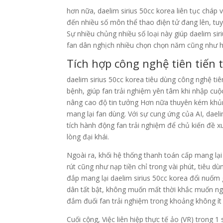
hơn nữa, daelim sirius 50cc korea liên tục cháp 
đến nhiều số môn thể thao điện tử đang lên, tuyệ
Sự nhiều chủng nhiều số loại này giúp daelim si
fan dân nghịch nhiều chọn chọn năm cũng như h
Tích hợp công nghệ tiên tiến 
daelim sirius 50cc korea tiêu dùng công nghệ tiê
bệnh, giúp fan trải nghiệm yên tâm khi nhập cuộ
nâng cao độ tin tưởng Hơn nữa thuyên kém khủng
mang lại fan dùng. Với sự cung ứng của AI, dae
tích hành động fan trải nghiệm để chủ kiến đề xu
lòng đại khái.
Ngoài ra, khối hệ thống thanh toán cấp mang lại
rút cũng như nạp tiền chỉ trong vài phút, tiêu 
đắp mang lại daelim sirius 50cc korea đổi nuốm
dân tất bật, không muốn mất thời khắc muốn ng
đắm đuối fan trải nghiệm trong khoảng không ít
Cuối cộng, Việc liên hiệp thực tế ảo (VR) trong 1