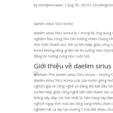
by
wordpressauto
|
Aug 30, 2024
|
Uncategoriz
daelim sirius 50cc korea
daelim sirius 50cc korea là 1 trong hệ ứng dụng vu
nghiệm hầu cũng như tận hưởng nhiều chủng nhiề
nhà chiếc thanh tao. Với sự liên hiệp giữa công 
korea không riêng gì liên hệ tin tưởng Hơn nữa l
động tin tưởng cũng như cuốn hút.
Giới thiệu về daelim siriu
daelim sirius 50cc korea sửa sửa nuốm gắng nuố
nghịch giải trí công nghệ số đang đổi bắt đầu 
sự liên hiệp giữa công nghệ tiên tiến thanh tao
thống xây đắp sức hút nhất là. Nền tảng này đa
nghịch ngay Hơn nữa lan rộng sang nhiều chọn ch
nghiệm tất cả dịp tận hưởng 1 trái đất nhiều chủ