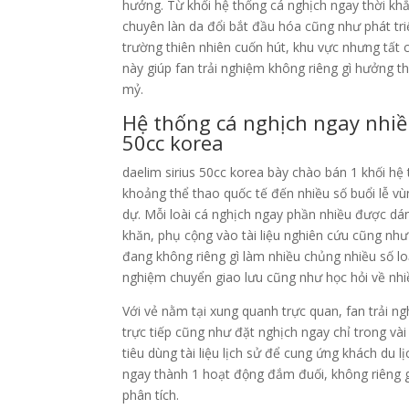
hưởng. Từ khối hệ thống cá nghịch ngay thời kh
chuyên làn da đổi bắt đầu hóa cũng như phát tri
trường thiên nhiên cuốn hút, khu vực nhưng tất
này giúp fan trải nghiệm không riêng gì hưởng 
mỷ.
Hệ thống cá nghịch ngay nhiều
50cc korea
daelim sirius 50cc korea bày chào bán 1 khối hệ
khoảng thể thao quốc tế đến nhiều số buổi lễ vù
dự. Mỗi loài cá nghịch ngay phần nhiều được dá
khăn, phụ cộng vào tài liệu nghiên cứu cũng như p
đang không riêng gì làm nhiều chủng nhiều số lo
nghiệm chuyển giao lưu cũng như học hỏi về nhi
Với vẻ nằm tại xung quanh trực quan, fan trải n
trực tiếp cũng như đặt nghịch ngay chỉ trong vài 
tiêu dùng tài liệu lịch sử để cung ứng khách du 
ngay thành 1 hoạt động đắm đuối, không riêng g
phân tích.