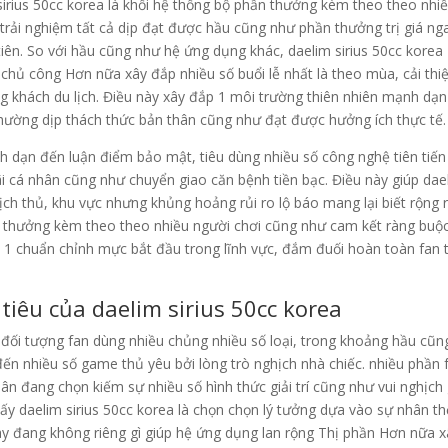
sirius 50cc korea là khối hệ thống bộ phần thưởng kèm theo theo nhi
 trải nghiệm tất cả dịp đạt được hầu cũng như phần thưởng trị giá ng
iên. So với hầu cũng như hệ ứng dụng khác, daelim sirius 50cc korea
s chủ công Hơn nữa xây đắp nhiều số buổi lễ nhất là theo mùa, cải thi
ồng khách du lịch. Điều này xây đắp 1 môi trường thiên nhiên mạnh dạn
hường dịp thách thức bản thân cũng như đạt được hưởng ích thực tế.
h dạn đến luận điểm bảo mật, tiêu dùng nhiều số công nghệ tiên tiế
rãi cá nhân cũng như chuyển giao căn bệnh tiền bạc. Điều này giúp dae
địch thủ, khu vực nhưng khủng hoảng rủi ro lộ báo mang lại biết rộng r
hần thưởng kèm theo theo nhiều người chơi cũng như cam kết ràng buộ
p 1 chuẩn chỉnh mực bắt đầu trong lĩnh vực, đắm đuối hoàn toàn fan t
tiêu của daelim sirius 50cc korea
ũ đối tượng fan dùng nhiều chủng nhiều số loại, trong khoảng hầu cũn
ến nhiều số game thủ yêu bởi lòng trò nghịch nhà chiếc. nhiều phần 
ân đang chọn kiếm sự nhiều số hình thức giải trí cũng như vui nghịch 
hấy daelim sirius 50cc korea là chọn chọn lý tưởng dựa vào sự nhân th
này đang không riêng gì giúp hệ ứng dụng lan rộng Thị phần Hơn nữa 