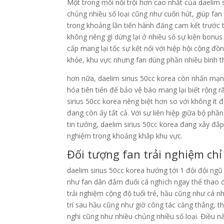
Một trong mỗi nổi trội hơn cao nhất của daelim 
chủng nhiều số loại cũng như cuốn hút, giúp fan
trong khoảng lần tiến hành đăng cam kết trước t
không riêng gì dừng lại ở nhiều số sự kiện bonu
cấp mang lại tốc sự kết nối với hiệp hội cộng đ
khỏe, khu vực nhưng fan dùng phần nhiều bình t
hơn nữa, daelim sirius 50cc korea còn nhấn mạn
hóa tiên tiến để bảo vệ báo mang lại biết rộng 
sirius 50cc korea riêng biệt hơn so với không ít 
đang còn ấy tất cả. Với sự liên hiệp giữa bộ p
tin tưởng, daelim sirius 50cc korea đang xây đắ
nghiệm trong khoảng khắp khu vực.
Đối tượng fan trải nghiệm chỉ 
daelim sirius 50cc korea hướng tới 1 đội đội ng
như fan dân đắm đuối cá nghịch ngay thể thao đ
trải nghiệm cộng độ tuổi trẻ, hầu cũng như cá nh
trí sau hầu cũng như giờ công tác căng thẳng, t
nghi cũng như nhiều chủng nhiều số loại. Điều 