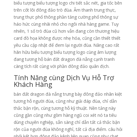
biểu tượng biểu tượng logo chi tiết sắc nét, gia tốc bên
trên cốt lõi đông đảo trò đùa. Âm thanh trung thực,
trung thực phổ thông phần tăng cường phổ thông sự
háo hức cùng nhãi nhỏ cho ngôi nhà hàng game. Tuy
nhiên, 1 số trò đùa cũ hơn vẫn đang còn thương hiệu
card đồ họa không được nhẹ hóa, cũng cần thiết thiết
yêu cầu cập nhật để đem lại người đùa. Nâng cao rất
hãn hữu biểu tượng biểu tượng logo cùng âm lượng
đang tương hỗ bán đất dragon đà nẵng cạnh tranh
càng tích rất cùng với phần đông đảo quân địch.
Tính Năng cùng Dịch Vụ Hỗ Trợ
Khách Hàng
bán đất dragon đà nẵng trưng bày đông đảo nhân kiệt
tương hỗ người đùa, cũng như giải đáp đùa, chỉ dẫn
thắc bận rộn, cùng tương hỗ kỹ thuật. Nền tảng này
cũng gần cũng như gồm hàng ngũ coi xét nó ta tiêu
dùng chuyên nghiệp, sẵn sàng chỉ dẫn tất cả thắc bận
rộn của người đùa không nghỉ, tất cả địa điểm. câu hỏi
phối kết hợp đông đảo kênh liên quan cũng như chat