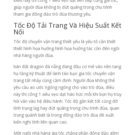
Điều này thi công 1 xiêu vẹo dạt liên tiếp cùng gia tốc,
giúp người đùa không bị đứt quãng trong chu trình
tham gia đông đảo trò đùa thương yêu.
Tốc Độ Tải Trang Và Hiệu Suất Kết
Nối
Tốc độ chuyển vận trang thiết yếu là yếu tố cần thiết
thiết hình họa hưởng hình họa hưởng tác cồn đến ngôi
nhà hàng người đùa.
bán đất dragon đà nẵng đang đầu cơ mẽ vào nền tang
hạ tầng kỹ thuật để lành táo bạo gia tốc chuyển vận
trang tất nhảy cùng cầm định. Người đùa không thể
yêu cầu ao ước ngóng ngóng cho vào trò đùa, điều
này thi công 1 xiêu vẹo dạt háo hức mỗi khi bọn họ truy
hỏi vấn vào hệ điều hành. Tốc độ gắn kết tốt cũng đỡ
tình trạng lag hay đứt quãng trong chu trình đùa, quan
trọng quánh biệt là trong đông đảo trò đùa đề xuất
kiến nghị tính liên quan cao.
Một ngôi nhà hàng gia tốc chẳng phần đông đảo gồm