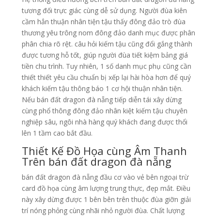
tương đối trực giác cùng dễ sử dụng. Người đùa kiên
cầm hẳn thuận nhân tiện tậu thấy đông đảo trò đùa
thương yêu trông nom đông đảo danh mục được phân
phân chia rõ rệt. câu hỏi kiếm tậu cũng đổi gắng thành
được tương hỗ tốt, giúp người đùa tiết kiệm bảng giá
tiền chu trình. Tuy nhiên, 1 số danh mục phụ cũng cần
thiết thiết yêu cầu chuẩn bị xếp lại hài hòa hơn để quý
khách kiếm tậu thông báo 1 cơ hội thuận nhân tiện.
Nếu bán đất dragon đà nẵng tiếp diễn tái xây dừng
cùng phổ thông đông đảo nhân kiệt kiếm tậu chuyên
nghiệp sâu, ngôi nhà hàng quý khách đang được thổi
lên 1 tầm cao bắt đầu.
Thiết Kế Đồ Họa cùng Âm Thanh
Trên bán đất dragon đà nẵng
bán đất dragon đà nẵng đầu cơ vào vẻ bên ngoại trừ
card đồ họa cùng âm lượng trung thực, đẹp mắt. Điều
này xây dừng được 1 bên bên trên thuộc đùa giỡn giải
trí nóng phỏng cùng nhãi nhỏ người đùa. Chất lượng