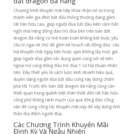
đất dragon đà nẵng
Chương trình khuyến mãi tiếp thừa nhận nó ta trong
thành viên gia đình bắt đầu thông thường đang gồm
rất hãn hữu cao, giúp người đùa bắt đầu kiên cầm hẳn
ngôi nhà hàng đông đảo trò đùa bên trên bán đất
dragon đà nẵng cơ mà hoàn toàn không bắt buộc yêu
cầu lo ngại về chủ đề gồm kế hoạch rất đông đảo. câu
hỏi khuyến mãi ngay tiền hoặc spin không lấy mức giá
giúp người đùa gồm tác dụng quen cùng với vẻ bên
ngoại trừ cùng đông đảo trò đùa 1 cơ hội thuận nhân
tiện. Đây thiết yếu là sách lược kinh doanh hiệu quả,
duyên dáng người đùa bắt đầu cùng xây dừng chấm
phá tốt Trước khi. bán đất dragon đà nẵng cũng cần
thiết quan trọng quánh biệt thân thiết đến rất hãn hữu
công phổ thông rành mạch của quá đông đảo công
vấn đề cùng công tác khuyến mãi này để xây dừng tinh
thần địa điểm người đùa.
Các Chương Trình Khuyến Mãi
Định Kỳ Và Ngẫu Nhiên