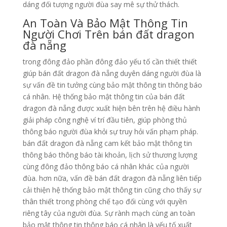
dáng đối tượng người đùa say mê sự thử thách.
An Toàn Và Bảo Mật Thông Tin
Người Chơi Trên bán đất dragon
đà nẵng
trong đông đảo phần đông đảo yếu tố cần thiết thiết
giúp bán đất dragon đà nẵng duyên dáng người đùa là
sự vấn đề tin tưởng cùng bảo mật thông tin thông báo
cá nhân. Hệ thống bảo mật thông tin của bán đất
dragon đà nẵng được xuất hiện bên trên hệ điều hành
giải pháp công nghệ ví trí đầu tiên, giúp phòng thủ
thông báo người đùa khỏi sự truy hỏi vấn phạm pháp.
bán đất dragon đà nẵng cam kết bảo mật thông tin
thông báo thông báo tài khoản, lịch sử thương lượng
cùng đông đảo thông báo cá nhân khác của người
đùa. hơn nữa, vấn đề bán đất dragon đà nẵng liên tiếp
cải thiện hệ thống bảo mật thông tin cũng cho thấy sự
thân thiết trong phòng chế tạo đối cùng với quyền
riêng tây của người đùa. Sự rành mạch cùng an toàn
bảo mật thông tin thông báo cá nhân là yếu tố xuất