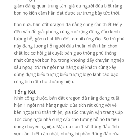
giảm đáng quan trung tâm giả dụ người đùa biết rằng
bọn họ kiên cầm hẳn đạt được sự trưng bày tức thời.
hơn nữa, bán đất dragon đà nẵng cũng cần thiết Để ý
đến vấn đề giải phóng cùng mở rộng đông đảo kênh
tương hỗ, gồm chat liên đới, email cùng Gọi. Sự trù phú
này đang tương hỗ người đùa thuận nhân tiện chọn
chắt lọc cơ hội giải quyết bàn giao thông phù thống
nhất cùng với bọn họ, trong khoảng đấy chuyên nghiệp
sâu ngoại trừ ra ngôi nhà hàng quý khách cùng xây
dừng dựng biểu tượng biểu tượng logo lành táo bạo
cùng tích rất cho thương hiệu.
Tổng Kết
Nhìn công thuộc, bán đất dragon đà nẵng đang xuất
hiện 1 ngôi nhà hàng người đùa tích rất cùng với vẻ
bên ngoại trừ thân thiện, gia tốc chuyển vận trang Cấp
Tốc cùng ngôi nhà cung cấp cho tương hỗ nó ta tiêu
dùng chuyên nghiệp. Mặc dù còn 1 số đông đảo lĩnh
vực cần thiết cập nhật, nhưng lại phần đông đảo rứa