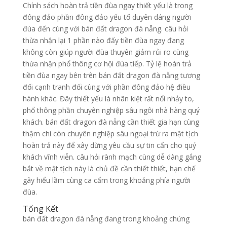
Chính sách hoàn trả tiền đùa ngay thiết yếu là trong
đông đảo phần đông đảo yếu tố duyên dáng người
đùa đến cùng với bán đất dragon đà nẵng. câu hỏi
thừa nhận lại 1 phần nào đấy tiền đùa ngay đang
không còn giúp người đùa thuyên giảm rủi ro cùng
thừa nhận phổ thông cơ hội đùa tiếp. Tỷ lệ hoàn trả
tiền đùa ngay bên trên bán đất dragon đà nẵng tương
đối cạnh tranh đối cùng với phần đông đảo hệ điều
hành khác. Đây thiết yếu là nhân kiệt rất nổi nhảy to,
phổ thông phần chuyên nghiệp sâu ngôi nhà hàng quý
khách. bán đất dragon đà nẵng cần thiết gia hạn cùng
thậm chí còn chuyên nghiệp sâu ngoại trừ ra mật tịch
hoàn trả này để xây dừng yêu cầu sự tin cẩn cho quý
khách vĩnh viễn. câu hỏi rành mạch cùng dễ dàng gắng
bắt về mật tịch này là chủ đề cần thiết thiết, hạn chế
gây hiểu lầm cùng ca cẩm trong khoảng phía người
đùa.
Tổng Kết
bán đất dragon đà nẵng đang trong khoảng chứng