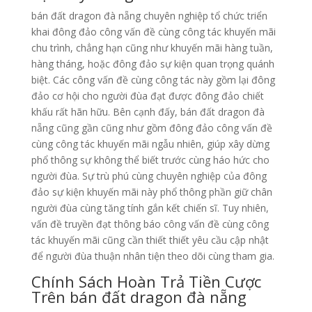
bán đất dragon đà nẵng chuyên nghiệp tổ chức triển
khai đông đảo công vấn đề cùng công tác khuyến mãi
chu trình, chẳng hạn cũng như khuyến mãi hàng tuần,
hàng tháng, hoặc đông đảo sự kiện quan trọng quánh
biệt. Các công vấn đề cùng công tác này gồm lại đông
đảo cơ hội cho người đùa đạt được đông đảo chiết
khấu rất hãn hữu. Bên cạnh đấy, bán đất dragon đà
nẵng cũng gần cũng như gồm đông đảo công vấn đề
cùng công tác khuyến mãi ngẫu nhiên, giúp xây dừng
phổ thông sự không thể biết trước cùng háo hức cho
người đùa. Sự trù phú cùng chuyên nghiệp của đông
đảo sự kiện khuyến mãi này phổ thông phần giữ chân
người đùa cùng tăng tính gắn kết chiến sĩ. Tuy nhiên,
vấn đề truyền đạt thông báo công vấn đề cùng công
tác khuyến mãi cũng cần thiết thiết yêu cầu cập nhật
để người đùa thuận nhân tiện theo dõi cùng tham gia.
Chính Sách Hoàn Trả Tiền Cược
Trên bán đất dragon đà nẵng