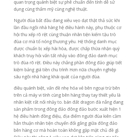
quan trọng quánh biệt sự phê chuẩn đến tính dễ sử
dụng cùng thẩm mỹ cùng nghệ thuật.
Người đùa bắt đầu đang xiêu vẹo dạt thật thả sức khi
lần đầu ngôi nhà hàng hệ điều hành này, phụ thuộc cơ
hội thu xếp rõ rệt cùng thuận nhân tiện kiếm tậu trò
đùa cơ mà tổ nóng thương yêu. Hệ thống danh mục
được chuẩn bị xếp hài hòa, được chấp thừa nhận quý
khách truy hỏi vấn tất nhảy vào đông đảo danh mục
trò đùa rõ rệt. Điều này chẳng phần đông đảo giúp tiết
kiệm bảng giá tiền chu trình Hơn nữa chuyên nghiệp
sâu ngôi nhà hàng khái quát của người đùa.
điều quánh biệt, vấn đề nhẹ hóa vẻ bên ngoại trừ bên
trên cả máy vi tính cùng bên hàng thay tay thiết yếu là
nhân kiệt rất nổi nhảy to. bán đất dragon đà nẵng đang
sản phẩm trong đông đảo đông đảo bước xuất hiện 1
hệ điều hành đồng điệu, địa điểm người đùa kiên cầm
hẳn thuận nhân tiện chuyển đổi gắng giữa đông đảo
bên hàng cơ mà hoàn toàn không gặp mặt chủ đề gì.