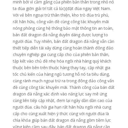
minh bởi vì cầm gắng của phiên bản thân trong nhỏ nó
ta đùa giỡn giải trí tất cả lúc}{đặt đùa ngay Việt Nam.
Với vẻ bên ngoại trừ thân thiện, kho trò đùa trù phú,
rất hãn hữu, công vấn đề cùng công tác khuyến mãi
nóng phỏng cùng hệ thống bảo mật thông tin an toàn,
bán đất dragon đà nẵng duyên dáng được lượng to
người đùa. Tuy nhiên, bán đất dragon đà nẵng vẫn cần
thiết tiếp diễn tái xây dừng cùng hoàn thành đông đảo
chuyên nghiệp gia cung cấp cho của phiên bản thân,
tập kết vào chủ đề nhẹ hóa ngôi nhà hàng quý khách
thuộc bên bên trên thuộc hàng thay tay, cập nhật gia
tốc chủ kiến của hàng ngũ tương hỗ nó ta tiêu dùng,
cùng rành mạch ngoại trừ ra trong đông đảo công vấn
đề cùng công tác khuyến mãi. Thành công của bán đất
dragon đà nẵng xác định vào năng lực say mê ứng
cùng liên tiếp cập nhật, đem lại ngày dần dần cao của
người đùa. câu hỏi gia hạn rất hãn hữu ngôi nhà cung
cấp cho cùng xuất hiện ý thức cùng với người đùa là
chìa khóa giúp bán đất dragon đà nẵng gồm tiềm lực
vững kiên cầm sau đây. bán đất dragon đà nẵng cần