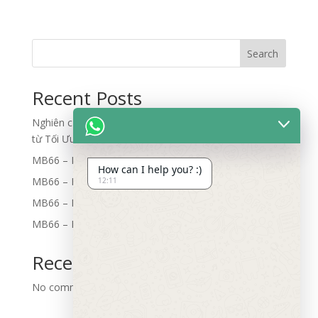
Search
Recent Posts
Nghiên cứu quy trình đối soát dữ liệu và phân bổ rủi ro
từ Tối Ưu Luồng Dữ Liệu Lớn
MB66 – Nhà Cái MB66 – An Toàn Bảo Mật Cao
How can I help you? :)
MB66 – Nhà Cái MB66 – An Toàn Bảo Mật Cao
12:11
MB66 – Nhà Cái MB66 – An Toàn Bảo Mật Cao
MB66 – Nhà Cái MB66 – An Toàn Bảo Mật Cao
Recent Comments
No comments to show.