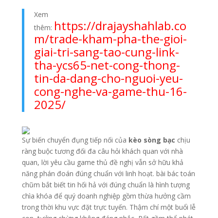
Xem
https://drajayshahlab.co
thêm:
m/trade-kham-pha-the-gioi-
giai-tri-sang-tao-cung-link-
tha-ycs65-net-cong-thong-
tin-da-dang-cho-nguoi-yeu-
cong-nghe-va-game-thu-16-
2025/
Sự biến chuyển đụng tiếp nối của
kèo sòng bạc
chịu
ràng buộc tương đối đa câu hỏi khách quan với nhà
quan, lời yêu cầu game thủ đề nghị vẫn sở hữu khả
năng phán đoán đúng chuẩn với linh hoạt. bài bác toán
chũm bắt biết tin hối hả với đúng chuẩn là hình tượng
chìa khóa để quý doanh nghiệp gồm thừa hưởng cầm
trong thời khu vực đặt trực tuyến. Thậm chí một buổi lễ