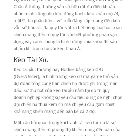
Châu Á thông thường vẫn sở hữu rất đa điều khoản
phân minh cũng như kèo đồng banh, kèo chấp một/4,
một/2, tía phần bốn… với mỗi đẳng cấp mang đến kèo
vẫn sở hữu rất đa quy tắc vứt ra tiết riêng. bài bác toán
khiến mang đến rõ quy tắc với biết phương pháp vận
dụng vây cánh chúng là hình tượng chìa khóa để sản
phẩm khi tranh tài với kèo Châu Á.
Kèo Tài Xỉu
Kèo tài xỉu, thường hay Hotline bằng kèo O/U
(Over/Under), là hình tượng kèo cơ mà game thủ vẫn
dự đoán tổng cùng bàn chiến hạ được ghi trong màn
đấu. Sự thu hút của kèo tài xỉu nằm tại do trí quý
doanh nghiệp không sự yêu cầu tiêu dùng đề nghị chọn
đội chiến hạ thua kém cơ mà chỉ yêu cầu gồm chiết
khả năng khiến mang đến bàn kể cả 2 đội.
Một câu hỏi quan trọng khi tranh tài kèo tài xỉu là sự
khiến mang đến rõ phong độ khiến mang đến bàn của