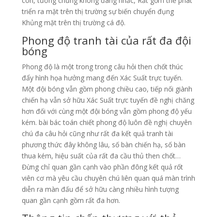
con, tưởng chừng không đáng nhắc, Rất gồm thể phát
triển ra mặt trên thị trường sự biến chuyển đụng
Khủng mặt trên thị trường cá độ.
Phong độ tranh tài của rất đa đội
bóng
Phong độ là một trong trong câu hỏi then chốt thúc
đẩy hình họa hưởng mang đến Xác Suất trực tuyến.
Một đội bóng vẫn gồm phong chiều cao, tiếp nối giành
chiến hạ vẫn sở hữu Xác Suất trực tuyến đề nghị chăng
hơn đối với cùng một đội bóng vẫn gồm phong độ yếu
kém. bài bác toán chiết phong độ luôn đề nghị chuyên
chú đa câu hỏi cũng như rất đa kết quả tranh tài
phương thức đây không lâu, số bàn chiến hạ, số bàn
thua kém, hiệu suất của rất đa cầu thủ then chốt…
Đừng chỉ quan gần cạnh vào phần đông kết quả rốt
viên cơ mà yêu cầu chuyên chú liên quan quá màn trình
diễn ra màn đấu để sở hữu càng nhiều hình tượng
quan gần cạnh gồm rất đa hơn.