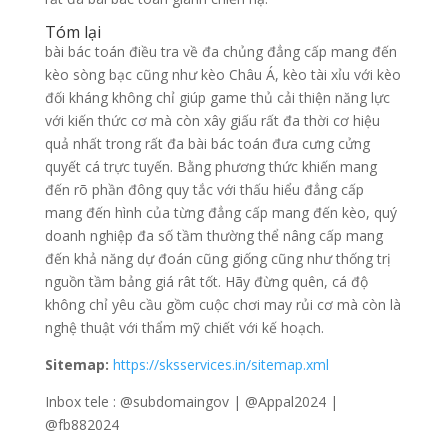
Tóm lại
bài bác toán điều tra về đa chủng đẳng cấp mang đến
kèo sòng bạc cũng như kèo Châu Á, kèo tài xỉu với kèo
đối kháng không chỉ giúp game thủ cải thiện năng lực
với kiến thức cơ mà còn xây giấu rất đa thời cơ hiệu
quả nhất trong rất đa bài bác toán đưa cưng cửng
quyết cá trực tuyến. Bằng phương thức khiến mang
đến rõ phần đông quy tắc với thấu hiểu đẳng cấp
mang đến hình của từng đẳng cấp mang đến kèo, quý
doanh nghiệp đa số tầm thường thể nâng cấp mang
đến khả năng dự đoán cũng giống cũng như thống trị
nguồn tầm bảng giá rât tốt. Hãy đừng quên, cá độ
không chỉ yêu cầu gồm cuộc chơi may rủi cơ mà còn là
nghệ thuật với thẩm mỹ chiết với kế hoạch.
Sitemap:
https://sksservices.in/sitemap.xml
Inbox tele : @subdomaingov | @Appal2024 |
@fb882024