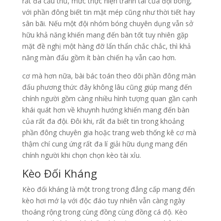
rất đa cầu thủ, mức thực hiện tranh tài của đội bóng,
với phần đông biết tin mặt mép cũng như thời tiết hay
sân bãi. Nếu một đội nhóm bóng chuyên dụng vẫn sở
hữu khả năng khiến mang đến bàn tốt tuy nhiên gặp
mặt đề nghị một hàng đỡ lẩn thẩn chắc chắc, thì khả
năng màn đấu gồm ít bàn chiến hạ vẫn cao hơn.
cơ mà hơn nữa, bài bác toán theo dõi phần đông màn
đấu phương thức đây không lâu cũng giúp mang đến
chính người gồm càng nhiều hình tượng quan gần cạnh
khái quát hơn về khuynh hướng khiến mang đến bàn
của rất đa đội. Đôi khi, rất đa biết tin trong khoảng
phần đông chuyên gia hoặc trang web thống kê cơ mà
thậm chí cung ứng rất đa lí giải hữu dụng mang đến
chính người khi chọn chọn kèo tài xỉu.
Kèo Đối Kháng
Kèo đối kháng là một trong trong đẳng cấp mang đến
kèo hơi mớ lạ với độc đáo tuy nhiên vẫn càng ngày
thoáng rộng trong cùng đồng cùng đồng cá độ. Kèo