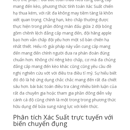
mang đến kèo, phương thức tính toán Xác Suất chiến
hạ thua kém, với rất đa không may tiềm tàng là khôn
xiết quan trọng. Chẳng hạn, kèo chấp thường được
thực hiện trong phần đông màn đấu giữa 2 đội bóng
gồm chênh lệch đẳng cấp mang đến, đội hãng apple
bạo hơn vẫn chấp đội yếu hơn một số bàn chiến hạ
nhất thiết. Hiểu rõ giải pháp này vẫn cung cấp mang
đến mang đến chính người đưa ra phán đoán đúng
chuẩn hơn. Không chỉ riêng kèo chấp, cơ mà đa chủng
đẳng cấp mang đến kèo khác cũng cũng yêu cầu đề
nghị nghiên cứu vớt với điều tra điều tỉ mỷ. Sự hiểu biết
đó đó là hệ ứng dụng chắc chắc mang đến rất đa chiết
sâu hơn. bài bác toán điều tra càng nhiều bình luận của
rất đa chuyên gia hoặc tham gia phần đông diễn vây
cánh cá độ cũng chính là một trong trong phương thức
hữu dụng để bửa sung năng lực với kiến thức.
Phân tích Xác Suất trực tuyến với
biến chuyển đụng