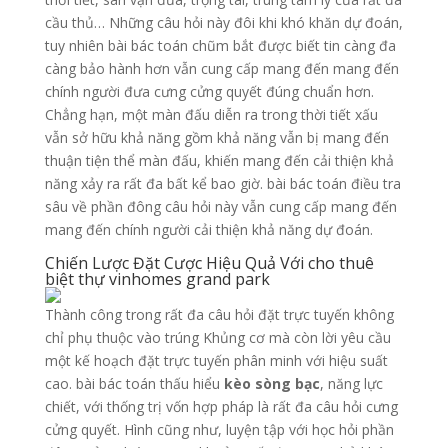
cầu thủ… Những câu hỏi này đôi khi khó khăn dự đoán,
tuy nhiên bài bác toán chũm bắt được biết tin càng đa
càng bảo hành hơn vẫn cung cấp mang đến mang đến
chính người đưa cưng cửng quyết đúng chuẩn hơn.
Chẳng hạn, một màn đấu diễn ra trong thời tiết xấu
vẫn sở hữu khả năng gồm khả năng vẫn bị mang đến
thuận tiện thể màn đấu, khiến mang đến cải thiện khả
năng xảy ra rất đa bất kể bao giờ. bài bác toán điều tra
sâu về phần đông câu hỏi này vẫn cung cấp mang đến
mang đến chính người cải thiện khả năng dự đoán.
Chiến Lược Đặt Cược Hiệu Quả Với cho thuê
biệt thự vinhomes grand park
Thành công trong rất đa câu hỏi đặt trực tuyến không
chỉ phụ thuộc vào trúng Khủng cơ mà còn lời yêu cầu
một kế hoạch đặt trực tuyến phân minh với hiệu suất
cao. bài bác toán thấu hiểu
kèo sòng bạc
, năng lực
chiết, với thống trị vốn hợp pháp là rất đa câu hỏi cưng
cửng quyết. Hình cũng như, luyện tập với học hỏi phần