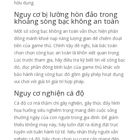
hữu dụng.
Nguy cơ bị lường hòn đảo trong
khoảng sòng bạc không an toàn
Một số sòng bạc không an toàn vẫn thực hiện phần
đông mánh khoé nạp năng lượng gian để chiếm đoạt
tiền của game thủ. Chính Vậy đề nghị, bài bác toán
chọn chọn sòng bạc an toàn là khôn xiết quan trọng.
Lúc trước tham gia, hãy điều tra kỹ biết tin về sòng bạc
đó, đọc phần đông bình luận của game thủ khác với
bảo hành rằng sòng bạc đó gồm giấy phép hoạt đụng
vui chơi với giải trí giải trí hợp pháp.
Nguy cơ nghiện cá độ
Cá độ cơ mà thậm chí gây nghiện, gây thúc đẩy hình
họa hưởng siêu nghiêm trọng mang đến cuộc sống
thường ngày của con người trong gia đình. Để giảm
thiểu không may này, hãy luôn đặt ra dừng đặt trực
tuyến với tuân hành tử tế. Nếu nhận thấy người vẫn
nghiện cá độ, hãy chọn chọn sự cung cấp mang đến