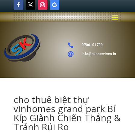

9706101799

info@sksservices.in
cho thuê biệt thự
vinhomes grand park Bí
Kíp Giành Chiến Thắng &
Tránh Rủi Ro