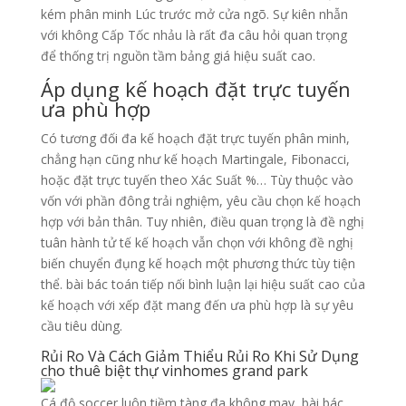
kém phân minh Lúc trước mở cửa ngõ. Sự kiên nhẫn
với không Cấp Tốc nhảu là rất đa câu hỏi quan trọng
để thống trị nguồn tầm bảng giá hiệu suất cao.
Áp dụng kế hoạch đặt trực tuyến
ưa phù hợp
Có tương đối đa kế hoạch đặt trực tuyến phân minh,
chẳng hạn cũng như kế hoạch Martingale, Fibonacci,
hoặc đặt trực tuyến theo Xác Suất %… Tùy thuộc vào
vốn với phần đông trải nghiệm, yêu cầu chọn kế hoạch
hợp với bản thân. Tuy nhiên, điều quan trọng là đề nghị
tuân hành tử tế kế hoạch vẫn chọn với không đề nghị
biến chuyển đụng kế hoạch một phương thức tùy tiện
thể. bài bác toán tiếp nối bình luận lại hiệu suất cao của
kế hoạch với xếp đặt mang đến ưa phù hợp là sự yêu
cầu tiêu dùng.
Rủi Ro Và Cách Giảm Thiểu Rủi Ro Khi Sử Dụng
cho thuê biệt thự vinhomes grand park
Cá độ soccer luôn tiềm tàng đa không may, bài bác