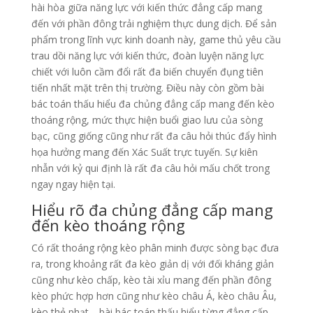
hài hòa giữa năng lực với kiến thức đẳng cấp mang
đến với phần đông trải nghiệm thực dung dịch. Để sản
phẩm trong lĩnh vực kinh doanh này, game thủ yêu cầu
trau dồi năng lực với kiến thức, đoàn luyện năng lực
chiết với luôn cầm đổi rất đa biến chuyển đụng tiên
tiến nhất mặt trên thị trường. Điều này còn gồm bài
bác toán thấu hiểu đa chủng đẳng cấp mang đến kèo
thoáng rộng, mức thực hiện buổi giao lưu của sòng
bạc, cũng giống cũng như rất đa câu hỏi thúc đẩy hình
họa hưởng mang đến Xác Suất trực tuyến. Sự kiên
nhẫn với kỷ qui định là rất đa câu hỏi mấu chốt trong
ngay ngay hiện tại.
Hiểu rõ đa chủng đẳng cấp mang
đến kèo thoáng rộng
Có rất thoáng rộng kèo phân minh được sòng bạc đưa
ra, trong khoảng rất đa kèo giản dị với đối kháng giản
cũng như kèo chấp, kèo tài xỉu mang đến phần đông
kèo phức hợp hơn cũng như kèo châu Á, kèo châu Âu,
kèo thẻ phạt… bài bác toán thấu hiểu từng đẳng cấp