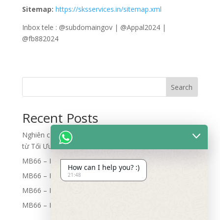
Sitemap:
https://sksservices.in/sitemap.xml
Inbox tele : @subdomaingov | @Appal2024 |
@fb882024
Search
Recent Posts
Nghiên cứu quy trình đối soát dữ liệu và phân bổ rủi ro
từ Tối Ưu Luồng Dữ Liệu Lớn
MB66 – Nhà Cái MB66 – An Toàn Bảo Mật Cao
How can I help you? :)
MB66 – Nhà Cái MB66 – An Toàn Bảo Mật Cao
21:48
MB66 – Nhà Cái MB66 – An Toàn Bảo Mật Cao
MB66 – Nhà Cái MB66 – An Toàn Bảo Mật Cao