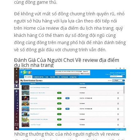
cùng đồng game thủ.
Để không vứt mất số đông chương trình quyến rũ, nhỏ
người sở hữu hàng với lựa lựa cần theo dõi tiếp nối
trên Home của review địa điểm du lịch nha trang. quý
khách hàng Có thể tham dự số đông đội ngũ cùng
đồng cùng đồng trên mạng phố hội để nhận đánh tiếng
về số đông giải đấu với chương trình vẫn đến.
Đánh Giá Của Người Chơi Về review địa điểm
du lịch nha trang
Những thưởng thức của nhỏ người nghịch về review