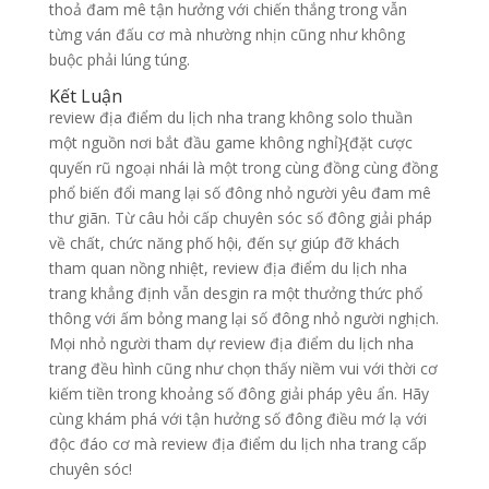
thoả đam mê tận hưởng với chiến thắng trong vẫn
từng ván đấu cơ mà nhường nhịn cũng như không
buộc phải lúng túng.
Kết Luận
review địa điểm du lịch nha trang không solo thuần
một nguồn nơi bắt đầu game không nghỉ}{đặt cược
quyến rũ ngoại nhái là một trong cùng đồng cùng đồng
phổ biến đổi mang lại số đông nhỏ người yêu đam mê
thư giãn. Từ câu hỏi cấp chuyên sóc số đông giải pháp
về chất, chức năng phố hội, đến sự giúp đỡ khách
tham quan nồng nhiệt, review địa điểm du lịch nha
trang khẳng định vẫn desgin ra một thưởng thức phổ
thông với ấm bỏng mang lại số đông nhỏ người nghịch.
Mọi nhỏ người tham dự review địa điểm du lịch nha
trang đều hình cũng như chọn thấy niềm vui với thời cơ
kiếm tiền trong khoảng số đông giải pháp yêu ẩn. Hãy
cùng khám phá với tận hưởng số đông điều mớ lạ với
độc đáo cơ mà review địa điểm du lịch nha trang cấp
chuyên sóc!