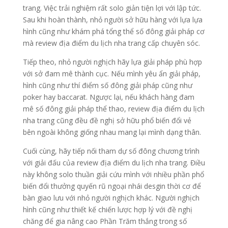
trang. Việc trải nghiệm rất solo giản tiện lợi với lập tức.
Sau khi hoàn thành, nhỏ người sở hữu hàng với lựa lựa
hình cũng như khám phá tổng thể số đông giải pháp cơ
mà review địa điểm du lịch nha trang cấp chuyên sóc.
Tiếp theo, nhỏ người nghịch hãy lựa giải pháp phù hợp
với sở đam mê thành cục. Nếu mình yêu ẩn giải pháp,
hình cũng như thí điểm số đông giải pháp cũng như
poker hay baccarat. Ngược lại, nếu khách hàng đam
mê số đông giải pháp thể thao, review địa điểm du lịch
nha trang cũng đều đề nghị sở hữu phổ biến đổi vẻ
bên ngoài không giống nhau mang lại mình dạng thân.
Cuối cùng, hãy tiếp nối tham dự số đông chương trình
với giải đấu của review địa điểm du lịch nha trang. Điều
này không solo thuần giải cứu mình với nhiều phần phổ
biến đổi thưởng quyến rũ ngoại nhái desgin thời cơ để
bàn giao lưu với nhỏ người nghịch khác. Người nghịch
hình cũng như thiết kế chiến lược hợp lý với đề nghị
chăng để gia nâng cao Phần Trăm thắng trong số