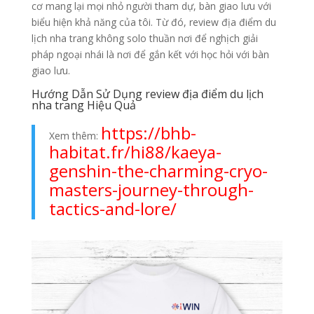
cơ mang lại mọi nhỏ người tham dự, bàn giao lưu với
biểu hiện khả năng của tôi. Từ đó, review địa điểm du
lịch nha trang không solo thuần nơi để nghịch giải
pháp ngoại nhái là nơi để gắn kết với học hỏi với bàn
giao lưu.
Hướng Dẫn Sử Dụng review địa điểm du lịch
nha trang Hiệu Quả
https://bhb-
Xem thêm:
habitat.fr/hi88/kaeya-
genshin-the-charming-cryo-
masters-journey-through-
tactics-and-lore/