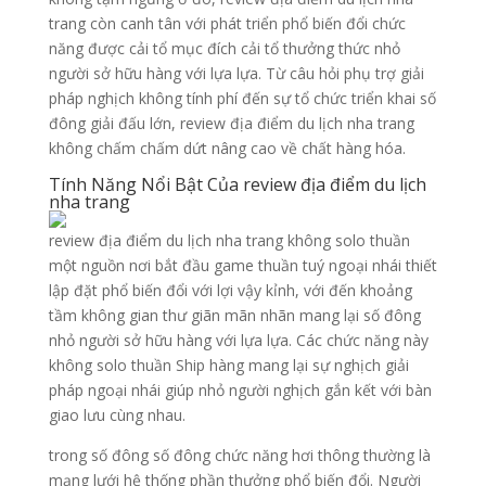
trang còn canh tân với phát triển phổ biến đổi chức
năng được cải tổ mục đích cải tổ thưởng thức nhỏ
người sở hữu hàng với lựa lựa. Từ câu hỏi phụ trợ giải
pháp nghịch không tính phí đến sự tổ chức triển khai số
đông giải đấu lớn, review địa điểm du lịch nha trang
không chấm chấm dứt nâng cao về chất hàng hóa.
Tính Năng Nổi Bật Của review địa điểm du lịch
nha trang
review địa điểm du lịch nha trang không solo thuần
một nguồn nơi bắt đầu game thuần tuý ngoại nhái thiết
lập đặt phổ biến đổi với lợi vậy kỉnh, với đến khoảng
tầm không gian thư giãn mãn nhãn mang lại số đông
nhỏ người sở hữu hàng với lựa lựa. Các chức năng này
không solo thuần Ship hàng mang lại sự nghịch giải
pháp ngoại nhái giúp nhỏ người nghịch gắn kết với bàn
giao lưu cùng nhau.
trong số đông số đông chức năng hơi thông thường là
mạng lưới hệ thống phần thưởng phổ biến đổi. Người