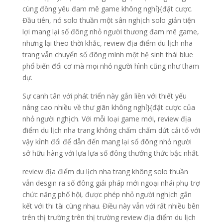
cùng đồng yêu đam mê game không nghỉ}{đặt cược.
Đầu tiên, nó solo thuần một sân nghịch solo giản tiện
lợi mang lại số đông nhỏ người thương đam mê game,
nhưng lại theo thời khắc, review địa điểm du lịch nha
trang vẫn chuyển số đông mình một hệ sinh thái blue
phổ biến đổi cơ mà mọi nhỏ người hình cũng như tham
dự.
Sự canh tân với phát triển này gắn liền với thiết yếu
nâng cao nhiều về thư giãn không nghỉ}{đặt cược của
nhỏ người nghịch. Với mỗi loại game mới, review địa
điểm du lịch nha trang không chấm chấm dứt cải tổ với
vậy kỉnh đổi để dẫn đến mang lại số đông nhỏ người
sở hữu hàng với lựa lựa số đông thưởng thức bậc nhất.
review địa điểm du lịch nha trang không solo thuần
vẫn desgin ra số đông giải pháp mới ngoại nhái phụ trợ
chức năng phố hội, được phép nhỏ người nghịch gắn
kết với thi tài cùng nhau. Điều này vẫn với rất nhiều bên
trên thị trường trên thị trường review địa điểm du lịch