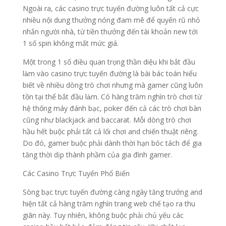
Ngoài ra, các casino trực tuyến đường luôn tất cả cực
nhiều nội dung thưởng nóng đam mê để quyến rũ nhỏ
nhắn người nhà, từ tiền thưởng đến tài khoản new tới
1 số spin không mất mức giá.
Một trong 1 số điều quan trọng thần diệu khi bắt đầu
làm vào casino trực tuyến đường là bài bác toán hiểu
biết về nhiều dòng trò chơi nhưng mà gamer cũng luôn
tồn tại thể bắt đầu làm. Có hàng trăm nghìn trò chơi từ
hệ thống máy đánh bạc, poker đến cả các trò chơi bàn
cũng như blackjack and baccarat. Mỗi dòng trò chơi
hầu hết buộc phải tất cả lối chơi and chiến thuật riêng.
Do đó, gamer buộc phải dành thời hạn bóc tách để gia
tăng thời dịp thành phầm của gia đình gamer.
Các Casino Trực Tuyến Phổ Biến
Sòng bạc trực tuyến đường càng ngày tăng trưởng and
hiện tất cả hàng trăm nghìn trang web chế tạo ra thu
giãn này. Tuy nhiên, không buộc phải chủ yếu các